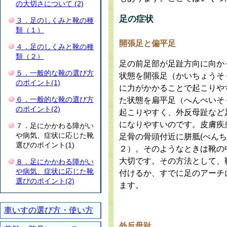
の大切さについて (2)
足の症状
３．足のしくみと靴の種
類（１）
開張足と偏平足
４．足のしくみと靴の種
類（２）
足の前足部が足趾方向に向か
５．一般的な靴の選び方
状態を開張足（かいちょうそ
のポイント(1)
に力がかかることで起こりや
６．一般的な靴の選び方
た状態を扁平足（へんぺいそ
のポイント(2)
起こりやすく、外反母趾など
になりやすいのです。皮膚疾
７．足にかかわる障がい
や病気、症状に応じた靴
足骨の骨頭付近に胼胝(べん
選びのポイント(1)
２
）。そのようなときは靴の
大切です。その方法として、
８．足にかかわる障がい
や病気、症状に応じた靴
付けるか、すでに足のアーチ
選びのポイント(2)
ます。
車いすの選び方・使い方
外反母趾