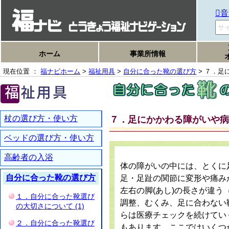
音
ホーム
事業所情報
現在位置 ：
福ナビホーム
>
福祉用具
>
自分に合った靴の選び方
> ７．足
杖の選び方・使い方
７．足にかかわる障がいや病
ベッドの選び方・使い方
高齢者の入浴
体の障がいの中には、とくに
自分に合った靴の選び方
足・足趾の関節に変形や痛み
左右の脚(あし)の長さが違
１．自分に合った靴選び
調整、むくみ、足に合わない
の大切さについて (1)
らは医療チェックを続けてい
２．自分に合った靴選び
もあります。ここではいくつ