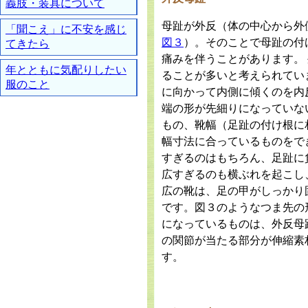
義肢・装具について
母趾が外反（体の中心から外
「聞こえ」に不安を感じ
図３
）。そのことで母趾の付
てきたら
痛みを伴うことがあります。
年とともに気配りしたい
ることが多いと考えられてい
服のこと
に向かって内側に傾くのを内
端の形が先細りになっていな
もの、靴幅（足趾の付け根に
幅寸法に合っているものをで
すぎるのはもちろん、足趾に
広すぎるのも横ぶれを起こし
広の靴は、足の甲がしっかり
です。
図３
のようなつま先の
になっているものは、外反母
の関節が当たる部分が伸縮素
す。