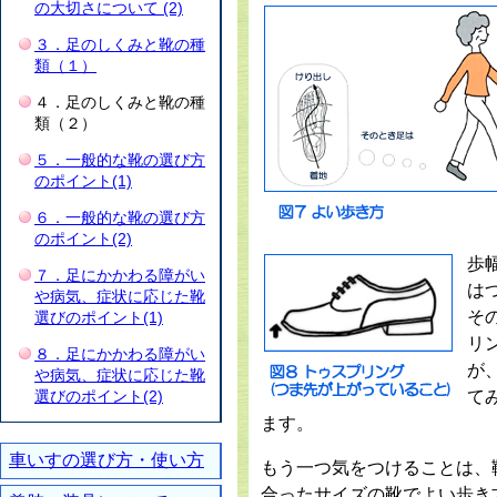
の大切さについて (2)
３．足のしくみと靴の種
類（１）
４．足のしくみと靴の種
類（２）
５．一般的な靴の選び方
のポイント(1)
６．一般的な靴の選び方
のポイント(2)
歩
７．足にかかわる障がい
は
や病気、症状に応じた靴
そ
選びのポイント(1)
リ
８．足にかかわる障がい
が
や病気、症状に応じた靴
選びのポイント(2)
て
ます。
車いすの選び方・使い方
もう一つ気をつけることは、
合ったサイズの靴でよい歩き