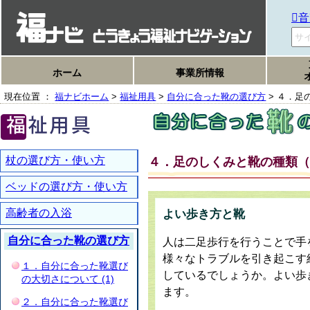
音
ホーム
事業所情報
現在位置 ：
福ナビホーム
>
福祉用具
>
自分に合った靴の選び方
> ４．足
杖の選び方・使い方
４．足のしくみと靴の種類（
ベッドの選び方・使い方
高齢者の入浴
よい歩き方と靴
自分に合った靴の選び方
人は二足歩行を行うことで手
様々なトラブルを引き起こす
１．自分に合った靴選び
しているでしょうか。よい歩
の大切さについて (1)
ます。
２．自分に合った靴選び