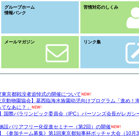
グループホーム
苦情対応のしくみ
情報バンク
メールマガジン
リンク集
度東京都戦没者追悼式の開催について
）東京動物園協会】葛西臨海水族園幼児向けプログラム「進め！
ってなあに？」
】国際パラリンピック委員会（IPC）パーソンズ会長がレガシ
施設バリアフリー化促進セミナー（第2回）の開催
】《参加チーム募集》第1回東京都知事杯ボッチャ大会（10月3