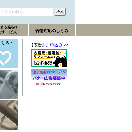
なたの街の
苦情対応のしくみ
祉サービス
とり親・
【広告】
お申込み >>
性