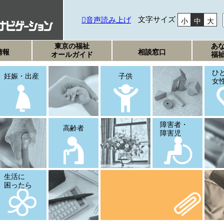
文字サイズ
音声読み上げ
小
中
大
東京の福祉
あ
情報
相談窓口
オールガイド
福
ひ
妊娠・出産
子供
女
障害者・
高齢者
障害児
生活に
困ったら