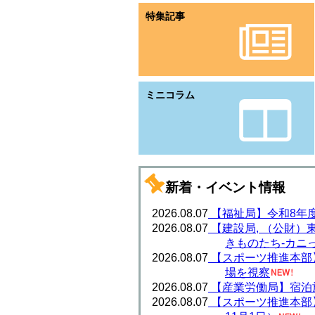
常設福祉用具一覧
特集記事
過去の新製品展示説明会
動画で学ぶ福祉用具
福祉用具選びの基本
＞＞福祉用具トップへ
ミニコラム
新着・イベント情報
2026.08.07
【福祉局】令和8年
2026.08.07
【建設局, （公財
きものたち-カニ
2026.08.07
【スポーツ推進本部
場を視察
2026.08.07
【産業労働局】宿泊
2026.08.07
【スポーツ推進本部