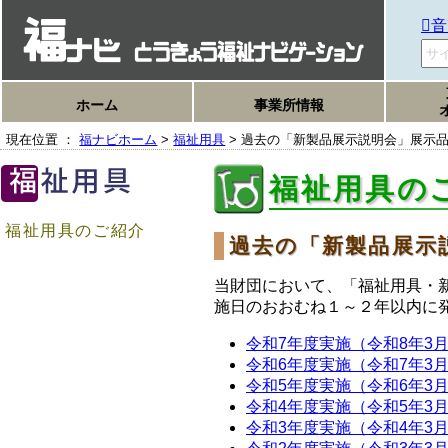
音
ホーム
事業所情報
現在位置 ：
福ナビホーム
>
福祉用具
> 過去の「新製品展示説明会」展示
福祉用具の
福祉用具のご紹介
過去の「新製品展示
当財団において、「福祉用具・
施日のおおむね１～２年以内に
令和7年度実施（令和8年3
令和6年度実施（令和7年3
令和5年度実施（令和6年3
令和4年度実施（令和5年3
令和3年度実施（令和4年3