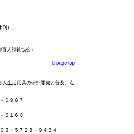
）
休刊）。
都盲人福祉協会）
page top
盲人生活用具の研究開発と普及、点
０－０９８７
０－６１６０
 ０３－５７２８－９４３４