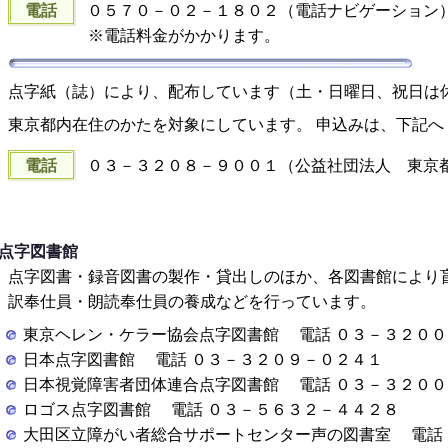
電話
０５７０－０２－１８０２（電話ナビゲーション
※電話料金がかかります。
点字紙（誌）により、配布しています（土・日曜日、祝日は
東京都内在住のかたを対象にしています。 申込みは、下記へ
電話
０３－３２０８－９００１（公益社団法人 東京
点字図書館
点字図書・録音図書の製作・貸出しのほか、各図書館により
訳奉仕員・朗読奉仕員の養成などを行っています。
東京ヘレン・ケラー協会点字図書館 電話 ０３－３２０
日本点字図書館 電話 ０３－３２０９－０２４１
日本視覚障害者団体連合点字図書館 電話 ０３－３２０
ロゴス点字図書館 電話 ０３－５６３２－４４２８
大田区立障がい者総合サポートセンター声の図書室 電話