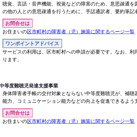
聴覚、言語・音声機能、視覚などの障害のため、意思疎通を
の他の人との意思疎通を行うために、手話通訳者、要約筆記
お問合せは
お住まいの
区市町村の障害者（児）施策に関するページ一覧
ワンポイントアドバイス
サービスの利用は、区市町村への申請が必要です。なお、利
ります。
中等度難聴児発達支援事業
身体障害者手帳の交付対象とならない中等度難聴児が、補聴
能力、コミュニケーション能力などの向上を促進できるよう
お問合せは
お住まいの
区市町村の障害者（児）施策に関するページ一覧