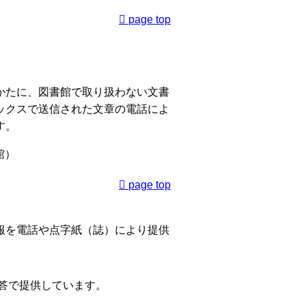
page top
かたに、図書館で取り扱わない文書
ックスで送信された文章の電話によ
す。
館）
page top
報を電話や点字紙（誌）により提供
答で提供しています。