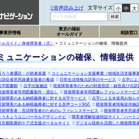
文字サイズ
音声読み上げ
小
中
大
東京の福祉
事業所情報
相談窓口
オールガイド
ールガイド／身体障害者（児）
> コミュニケーションの確保、情報提供
ミュニケーションの確保、情報提供
盲ろう者通訳・介助者派遣
コミュニケーション支援事業（地域生活支援事
失語症者意思疎通支援者の養成
日常生活情報点訳等のサービス
点字によ
点字図書館
点字出版施設
視覚障害者等のための対面音訳・録音及び点訳
視覚障害者等用図書製作・貸出し
視覚障害者等用図書レファレンスサービ
視覚障害のある納税義務者に対する点字サービス
点字による水道局お知ら
視覚障害のある納税義務者に対する音声コード対応
聴覚障害者情報提供施
聴覚障害者・言語障害者のためのレファレンスサービス
聴覚障害者意思疎
とうきょうユニバーサルデザインナビ
障害者理解促進特設サイト「ハート
東京都医療的ケア児支援ポータルサイト
デジタル技術を活用した聴覚障害