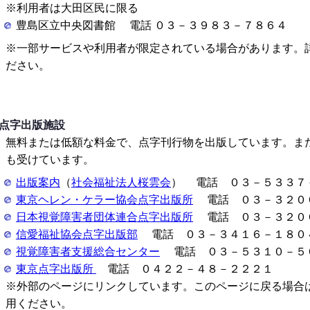
※利用者は大田区民に限る
豊島区立中央図書館 電話 ０３－３９８３－７８６４
※一部サービスや利用者が限定されている場合があります。
ださい。
点字出版施設
無料または低額な料金で、点字刊行物を出版しています。ま
も受けています。
出版案内
（
社会福祉法人桜雲会
） 電話 ０３－５３３７
東京ヘレン・ケラー協会点字出版所
電話 ０３－３２０
日本視覚障害者団体連合点字出版所
電話 ０３－３２０
信愛福祉協会点字出版部
電話 ０３－３４１６－１８０
視覚障害者支援総合センター
電話 ０３－５３１０－５
東京点字出版所
電話 ０４２２－４８－２２２１
※外部のページにリンクしています。このページに戻る場合
用ください。