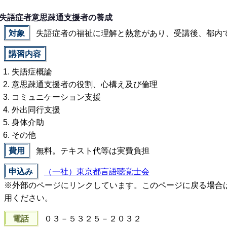
失語症者意思疎通支援者の養成
対象
失語症者の福祉に理解と熱意があり、受講後、都内
講習内容
失語症概論
意思疎通支援者の役割、心構え及び倫理
コミュニケーション支援
外出同行支援
身体介助
その他
費用
無料。テキスト代等は実費負担
申込み
（一社）東京都言語聴覚士会
※外部のページにリンクしています。このページに戻る場合
用ください。
電話
０３－５３２５－２０３２