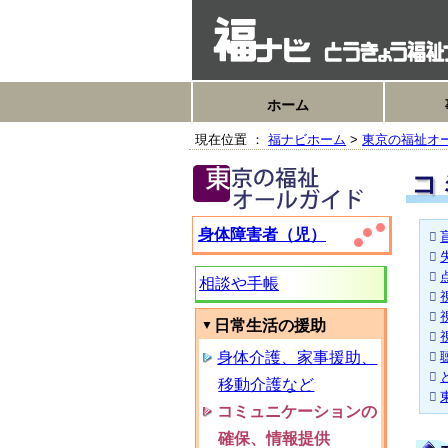
ホーム
現在位置 ：
福ナビホーム
>
東京の福祉オ
コ
身体障害者（児）
相談や手帳
日常生活の援助
身体介護、家事援助、
移動介護など
コミュニケーションの
確保、情報提供