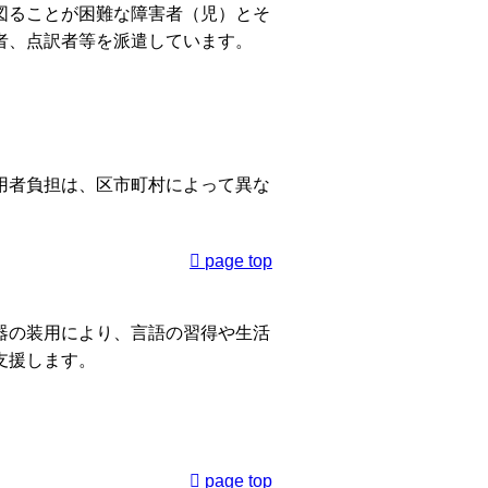
図ることが困難な障害者（児）とそ
者、点訳者等を派遣しています。
用者負担は、区市町村によって異な
page top
器の装用により、言語の習得や生活
支援します。
page top