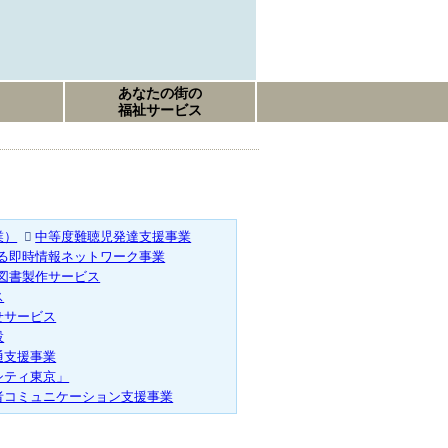
あなたの街の
福祉サービス
業）
中等度難聴児発達支援事業
る即時情報ネットワーク事業
図書製作サービス
ス
せサービス
設
通支援事業
シティ東京」
者コミュニケーション支援事業