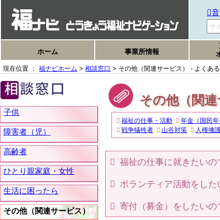
音
ホーム
事業所情報
現在位置 ：
福ナビホーム
>
相談窓口
> その他（関連サービス） - よくあ
その他（関連
子供
福祉の仕事・活動
年金（国民年
戦争犠牲者
山谷対策
人権擁
障害者（児）
高齢者
福祉の仕事に就きたいの
ひとり親家庭・女性
ボランティア活動をした
生活に困ったら
寄付（募金）をしたいの
その他（関連サービス）