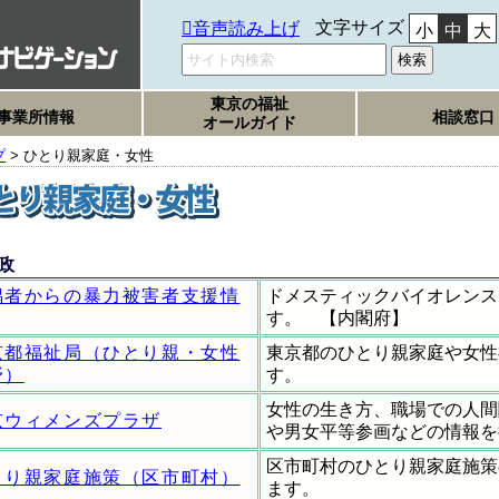
文字サイズ
音声読み上げ
小
中
大
東京の福祉
事業所情報
相談窓口
オールガイド
プ
> ひとり親家庭・女性
政
偶者からの暴力被害者支援情
ドメスティックバイオレンス
す。 【内閣府】
京都福祉局（ひとり親・女性
東京都のひとり親家庭や女性
野）
す。
女性の生き方、職場での人間
京ウィメンズプラザ
や男女平等参画などの情報を
区市町村のひとり親家庭施策
とり親家庭施策（区市町村）
ます。