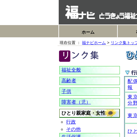
ホーム
現在位置 ：
福ナビホーム
>
リンク集トッ
福祉全般
行
高齢者
配
報
子供
東
障害者（児）
分
ひとり親家庭・女性
東
行政
その他
ひ
生活保護