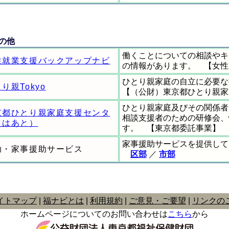
の他
働くことについての相談やキ
性就業支援バックアップナビ
の情報があります。 【女性
ひとり親家庭の自立に必要な
り親Tokyo
【（公財）東京都ひとり親家
ひとり親家庭及びその関係者
京都ひとり親家庭支援センタ
相談支援者のための研修会、
（はあと）
す。 【東京都委託事業】
家事援助サービスを提供して
助・家事援助サービス
区部
／
市部
イトマップ
福ナビとは
利用規約
ご意見・ご要望
リンクの
ホームページについてのお問い合わせは
こちら
から