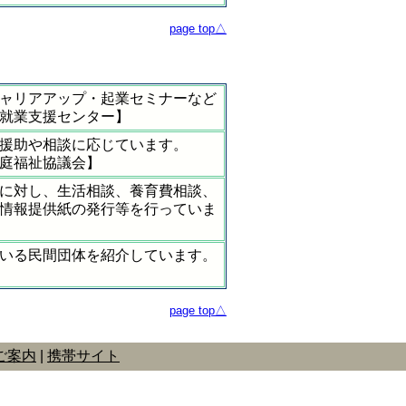
page top△
ャリアアップ・起業セミナーなど
就業支援センター】
援助や相談に応じています。
庭福祉協議会】
に対し、生活相談、養育費相談、
情報提供紙の発行等を行っていま
いる民間団体を紹介しています。
page top△
ご案内
携帯サイト