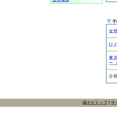
そ
女
ひと
東
ー
介
福ナビトップ
サ