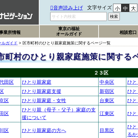
文字サイズ
音声読み上げ
小
中
大
東京の福祉
事業所情報
相談窓口
オールガイド
ールガイド
> 区市町村のひとり親家庭施策に関するページ一覧
市町村のひとり親家庭施策に関する
２３区
代田区
ひとり親家庭
中央区
ひと
区
ひとり親家庭支援
新宿区
ひと
京区
ひとり親家庭・女性
台東区
ひと
ひとり親（母子・父子）家庭の支
田区
江東区
ひと
援について
ひと
川区
ひとり親家庭の方へ
目黒区
るか