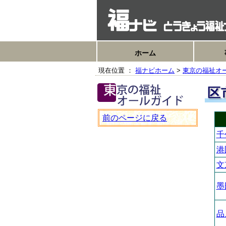
ホーム
現在位置 ：
福ナビホーム
>
東京の福祉オ
区
前のページに戻る
千
港
文
墨
品