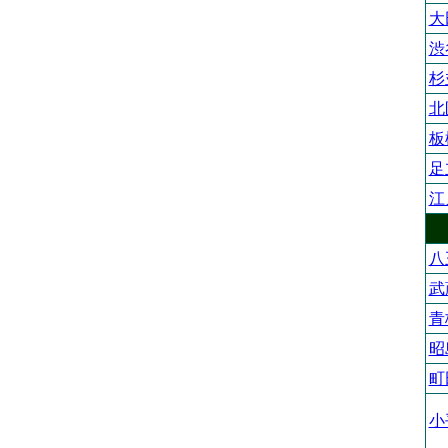
大
渋
杉
北
板
足
江
八
武
青
昭
町
小