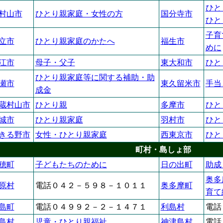
ひと
村山市
ひとり親家庭・女性の方
国分寺市
ひと
子育
立市
ひとり親家庭のかたへ
福生市
めに
江市
母子・父子
東大和市
ひと
ひとり親家庭等に関する補助・助
瀬市
東久留米市
手当
成金
蔵村山市
ひとり親
多摩市
ひと
城市
ひとり親家庭
羽村市
ひと
きる野市
女性・ひとり親家庭
西東京市
ひと
町村・島しょ部
穂町
子どもたちのために
日の出町
助成
奥多
原村
電話０４２－５９８－１０１１
奥多摩町
育て
島町
電話０４９９２－２－１４７１
利島村
電話
島村
児童・ひとり親福祉
神津島村
電話