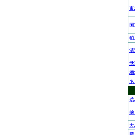
東
国
狛
清
武
稲
あ
瑞
檜
大
新