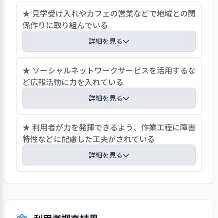
のため、定期的な新商品の開発や今まで
★ 見学受け入れやカフェの営業などで地域との関
の商品の改定、販路の工夫が必要と思われ
係作りに取り組んでいる
る。集客のために行っていたSNS（ソーシ
ャルネットワークサービス）の活用や市
詳細を見る
の広報を活用しつつ、リサイクルショップ
や他作業所などの地域の資源も含め、さ
事業所運営の透明性を高めるため法人機関紙やホ
★ ソーシャルネットワークサービスを活用するな
らなる集客のための検討や工夫を定期的
ームページで活動内容を開示している。新型コロ
ど広報活動に力を入れている
に取り組んでいきたい。
ナウイルス感染の状況に配慮しつつ見学者や中学
詳細を見る
生の職場体験、体験ボランティア、利用希望者の
体験実習は担当職員を決め受け入れている。生産
事業所の情報を外部に提供する主な媒体として事
★ 利用者が力を発揮できるよう、作業工程に障害
活動としてカフェを営業しており、地域住民の憩
業所作成のリーフレットや運営法人作成のホーム
特性などに配慮した工夫がされている
いの場や障害者家族会の会合の場として活用され
ページがある。リーフレットには沿革のほか、活
ている。さらに、町内会の花いっぱい運動に参加
詳細を見る
動内容、１日の流れ、作業の紹介、最寄駅からの
して花を育てるなど地域との関係作りに取り組ん
案内図が明示されている。法人ホームページの事
でいる。地域自立支援協議会専門部会に参加し地
事業所の作業には大きくパンやクッキーなどの自
業所のページには、事業所の概要のほか、主な作
域の課題について意見交換をしている。
主製品の作業と内職の軽作業とがあり、体験期間
業内容，月間予定表が掲載されている。その他、
中にすべての作業工程を体験してもらい、利用時
カフェについてはソーシャルネットワークサービ