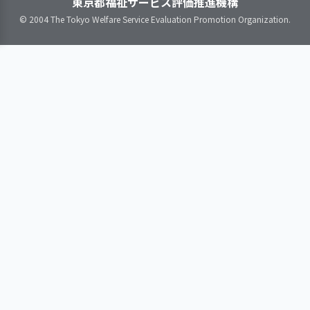
東京都福祉サービス評価推進機構
るようにしている
ることはなかった。
申し送り・引継ぎ等により、利
【食事の提供を行っている事業
© 2004 The Tokyo Welfare Service Evaluation Promotion Organization.
軽作業の受託作業量は前年度より増
用者に変化があった場合の情報を職
所のみ】
えたものの他作業部門と合わせた就
員間で共有化している
利用者の希望を反映し、食事時間が
労支援事業収入は微増にとどまっ
楽しいひとときになるよう工夫して
た。
いる
一方、一人当たり工賃支給額は利用
者増に伴う延べ作業時間の増加によ
【講評】
り時給単価が低下（268円が224円
に）したため前年度より少なかった
利用者一人ひとりの意向に
（7,416円が6,318円に）。
沿った作業を提供している
コロナ禍の影響を受けた作業と影響
が少なかった作業に明暗が分かれ
毎日の作業前の朝礼時にそ
た。次年度は個別性が高い利用者に
の日の作業の種類、工程の
対する作業の切り出しに引き続き力
説明を行い、その際に一人
を入れるとともに、コロナ禍の動向
ひとりの利用者にどの作業
をにらみながら作業部門ごとにメリ
を行うか、行いたいか確認
ハリのある戦略を立てることを想定
し、利用者に意見を聞い
している。個々の作業部門にバラつ
て、利用者の希望や個々の