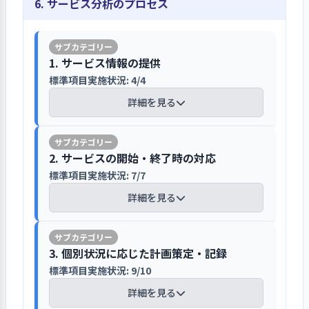
重要な案件の決定手順は法人定款等に明
ジャーを通じて各担当に周知される。
6. サービス分析のプロセス
用者には利用契約時に「重要事項の説
でコアとなる人材の確保が課題とな
題について、前年度具体的な目標を設定して取り組
っている。加えて諸物価値上がりの環境
示し、意思決定結果を職員会議等で周知
明」の中で伝えている。苦情解決責任
る。法人としても喫緊の課題として法
み、結果を検証して、今年度以降の改善につなげてい
下での工賃向上も課題である。こうし
している
者は施設長が務め、職員が苦情受付担
る（その１）
人内全施設長の会議や、臨時管理職会
想定されるリスクに備えマニュアルを整
た中期・短期の課題を踏まえて年度目
当者になっている。折に触れ、朝礼の
等を開催し検討している。ほどなく方
備し、必要な対策を採っている
1. サービス情報の提供
標を定め、事務室内に掲示して職員や
重要な案件を決定する手順は、法人定
場でも苦情解決制度について説明をし
【前年度の重要課題に対する組織的な活
向性が打ち出せる見込みとなってい
標準項目実施状況: 4/4
利用者と共有している。それらを踏ま
款、定款施行細則に定めている。意思
ている。さらに、意見や要望を聞いた
動（評価機関によるまとめ）】
る。
事故発生時対応マニュアルや感染症マ
えて年度事業計画を策定している。予
決定の内容は毎月の職員会議や朝の職
職員は速やかに他の職員とその内容を
詳細を見る
ニュアル、苦情対応マニュアルを整備
算はこの事業計画を反映させ編成して
員ミーティングで経緯とともに説明し
共有し、ミーティングを開催して対応
平成30（2018）年の事業所移転に伴い定
し、事故、感染症等のリスク対策を講
いる。利用者が一人ひとり自己決定に
職員が率先して外部研修に参加して様々
ている。週3日勤務のパートタイムの職
策を検討している。虐待については職
員40名に増員するなど規模拡大を図って3
じている。カフェなどで販売している
基づいて行動できるよう、この計画を
な情報を持ち帰り職員間で共有している
【講評】
員にも伝わるようパソコン内の情報共
員同士がお互いに言動に注意をしあっ
年の間、利用者の入退所が頻繁に起こり
2. サービスの開始・終了時の対応
パンや菓子などの苦情も営業上のリス
職員間で共有し、連携して利用者への
有フォルダを活用して、情報の漏れや
て防止を図り、さらに上司への報告も
障害特性も複雑化してきたことから、よ
クとしてとらえ、ワッフルがぬるい、
標準項目実施状況: 7/7
主に心の病により「生活のしづらさ」
支援体制を構築している。
職員の研修は施設内部や市、東京都、
情報格差が生じないようにしている。
義務付けている。
り高いレベルでの対応力が求められるよ
毛髪混入などのクレームに対して苦情
を抱えた方々を長年支援してきた作業
地区の保健所、東京都社会福祉協議会
詳細を見る
利用者に関わる事項については、毎朝
うになった。
対応マニュアルに沿って対応してい
所である
等が開催する精神事例検討や就労支
行われる朝礼で利用者に報告し内容を
また新たにカフェを開店したほか、利用
事業計画の進捗は半期ごとに報告して、
る。さらに深刻な災害等に遭遇した場
見学受け入れやカフェの営業などで地域
援、工賃アップ、また食品衛生講習な
説明するとともに、出勤頻度が低い利
者人数が増えたことで職員の支援体制が
必要な修正を加えている
合にそなえ、洪水時の避難確保計画や
との関係作りに取り組んでいる
【講評】
当事業所の元々の母体は、「スマイル
どをテーマにしたものに参加してい
用者にも周知できるようホワイトボー
3. 個別状況に応じた計画策定・記録
手薄になってきたことから、利用者対応
土砂災害対策マニュアル、感染症に対
の会」という精神の障害を持つ家族の
る。感染症対策でオンライン研修が多
ドや掲示物で常に目に触れるようにし
の充実と強化、作業活動の維持、そして
年間の事業計画を実行するために個々
標準項目実施状況: 9/10
する新型コロナウイルス感染症発生時
事前の面談と利用開始前の体験通所で
事業所運営の透明性を高めるため法人
ための任意団体である。その後、平成
い。受講者は研修復命書を提出し、報
たり職員から声かけするなど漏れのな
職員支援体制の強化を目標とした。
の事業の進行をブレイクダウンして年
における事業継続計画（BCP）等を策
利用者側の意向を把握している
機関紙やホームページで活動内容を開
詳細を見る
22（2010）年４月に現在の事業所を運
告書は回覧し他の職員が共有できるよ
いようにしている。
具体的には以下の通り取り組んだ。利用
間カレンダー、年間行事・レクリエー
定しており、計画に沿って避難訓練も実