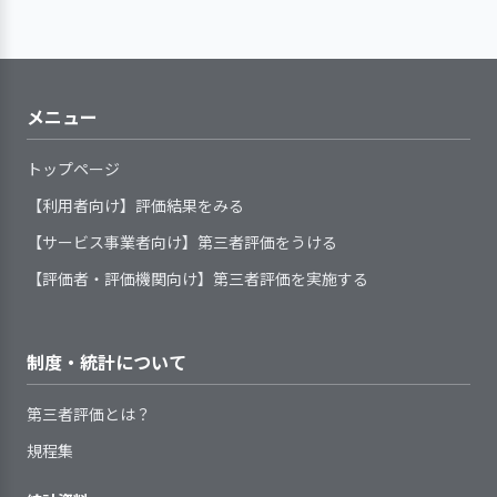
み、結果を検証して、今年度以降の改善につなげてい
談に注力している。
指導を担当する職員に対して、
る（その２）
自らの役割を理解してより良い指導
2．利用者等の希望と関係者の意見を取り入
ができるよう組織的に支援を行って
作業の提供だけではなく、
れた個別の支援計画を作成している
【前年度の重要課題に対する組織的な活
提供しているサービスの基本事
サービス開始時に、利用者の支
日常の支援にあたっては、個人
いる
利用者の様々な相談事への
動（評価機関によるまとめ）】
項や手順等は改変の時期や見直しの
援に必要な個別事情や要望を決めら
メニュー
の意思を尊重している（利用者が
対応にも時間を割いている
基準が定められている
れた書式に記録し、把握している
「ノー」と言える機会を設けてい
新型コロナウイルスの感染拡大で生産活
提供しているサービスの基本事
利用開始直後には、利用者の不
トップページ
る）
当事業所では単なる作業の
計画は、利用者の希望を尊重し
動は大きな影響を受けた。その中ではあ
項や手順等の見直しにあたり、職員
4. 職員の定着に向け、職員の意欲向上に取
安やストレスが軽減されるように支
利用者一人ひとりの価値観や生
提供だけではなく、健康管
【利用者向け】評価結果をみる
て作成、見直しをしている
るが、利用者数も安定してきたこともあ
り組んでいる
や利用者等からの意見や提案を反映
援を行っている
活習慣に配慮した支援を行っている
理や社会人としてのマナ
計画は、見直しの時期・手順等
り工賃増収を目標とした。
【サービス事業者向け】第三者評価をうける
するようにしている
サービス利用前の生活をふまえ
ー、日常生活上の悩み（騒
の基準を定めたうえで、必要に応じ
利用者の特性や力量に応じた作業の割り
た支援を行っている
【評価者・評価機関向け】第三者評価を実施する
音・金銭管理）、行政等諸
て見直している
振りや指導・声かけを意識することで作
サービスの終了時には、利用者
手続き、症状の悩み、不安
計画を緊急に変更する場合のし
業効率の改善に取り組んだ。
事業所の特性を踏まえ、職員の
の不安を軽減し、支援の継続性に配
感の軽減に向けた支援にも
くみを整備している
受託作業は作業が滞らないよう複数の企
育成・評価と処遇（賃金、昇進・昇
慮した支援を行っている
制度・統計について
時間を割いている。利用者
業とコミュニケーションをとりながら納
格等）・称賛などを連動させている
同士でトラブルになりそう
期に間に合うよう調整した。生産活動全
就業状況（勤務時間や休暇取
第三者評価とは？
な時は、利用者の特性に応
体の売り上げを常に意識しながら少なく
得、職場環境・健康・ストレスな
3．利用者に関する記録が行われ、管理体制
じてタイミングに配慮しな
規程集
とも前年比を下回らないよう取り組ん
ど）を把握し、安心して働き続けら
を確立している
がら助言や介入を行うよう
だ。
れる職場づくりに取り組んでいる