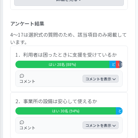
32名の利用者から有効回答を得ることができた。
アンケート結果
事業所に対する総合的な感想では、「大変満足」
が11名、「満足」が15名、両者を合わせると有効
4～17は選択式の質問のため、該当項目のみ掲載して
回答数の8割以上を占める結果となっている。以
います。
下、「どちらともいえない」が3名、「不満」が2
名、「大変不満」がゼロであった。
1．利用者は困ったときに支援を受けているか
自由意見では、「親切」、「信頼できる」、「よ
はい 28名 (88%)
どちらともいえない 2名 (6%)
いいえ 1名 (
無回答・非該
く話を聞いてくれる」という内容のコメントが複
数挙げられていた。その他、個別性の高いコメン
コメントを表示
コメント
トも複数あった。
９割弱の回答者が「はい」としている。「話
2．事業所の設備は安心して使えるか
を聞いてくれる」という内容のコメントが複
数あった。
はい 30名 (94%)
どちらともいえない 2名 (6%)
コメントを表示
コメント