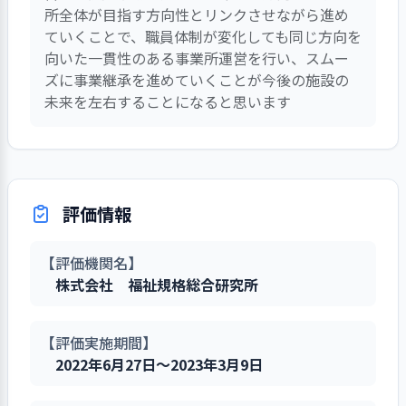
の職員ミーティングを開
1. 事業所の情報管理を適切に行い活用でき
計画を策定している
故、感染症、侵入、災害、経営環境
向性を定めた支援を心がけている。一
たが、現場職員の粘り強い対応が功
1. 組織力の向上に向け、組織としての学び
や事業者以外の相談先を遠慮なく利
きるよう工夫している
1. 透明性を高め、地域との関係づくりに向
所全体が目指す方向性とリンクさせながら進め
し、課題やニーズを把握している
ために関係機関や家族会、行政等に働
など）の実現に向けて、自らの役割
職員は利用者の羞恥心に配慮しなが
期的に確認している。
るようにしている
始、職員間の情報共有をこ
中・長期計画をふまえた単年度
の変化など）を洗い出し、どのリス
方で計画の作成と見直しについてすべ
を奏して大事にならなかったケース
とチームワークの促進に取り組んでいる
けて取り組んでいる
サービス利用前の生活を踏まえた支援
パン（クッキー）作業で厨房（調理
用できることを、利用者に伝えてい
事業所が求める人材、事業所の
ていくことで、職員体制が変化しても同じ方向を
事業所の経営状況を把握・検討
きかけ、窓口を一つにして見学希望者
と責任に基づいて職員が取り組むべ
ら、関わりを持つように留意してい
まめに行うようにして、職
計画を策定している
クに対策を講じるかについて優先順
て所長が引き受けている現状がある。
も多かった。
が提供できるよう、以前の入院先であ
室）に入る利用者のための服装（白
る
状況を踏まえ、育成や将来の人材構
向いた一貫性のある事業所運営を行い、スムー
している
には希望に添えるよう日程調整をして
き方向性を提示し、リーダーシップ
る。特に雑談の中であっても利用者が
員全員で支援していくこと
策定している計画に合わせた予
位をつけている
個々の職員の業務過多やマンパワー不
コロナ禍に関しては在宅支援やワク
った医療機関などからも情報を得て個
衣、マスク、帽子など）のマニュアル
利用者の意向（意見・要望・苦
成を見据えた異動や配置に取り組ん
ズに事業継承を進めていくことが今後の施設の
把握したニーズ等や検討内容を
いる。見学に際してリーフレットを渡
を発揮している
受給している年金や家族構成、生活保
を基本に取り組んでいる。
優先順位の高さに応じて、リス
算編成を行っている
足は課題であると認識している。
チン接種の支援も含め傾聴を徹底す
別支援計画の下地となるアセスメント
が作成されている。あるべき姿が写真
情）に対し、組織的に速やかに対応
でいる
未来を左右することになると思います
踏まえ、事業所として対応すべき課
し、所内を案内する。特に利用希望者
護の情報などは話題にしないように注
情報の収集、利用、保管、廃棄
個別のニーズを把握し個別
クに対し必要な対策をとっている
職員一人ひとりが学んだ研修内
ることである程度不安軽減につなが
透明性を高めるために、事業所
に繋げる。最近のサービス終了の事例
で示されており、非常にわかりやす
する仕組みがある
題を抽出している
の見学対応としては、実際に作業風景
意している。しかし、何気ない利用者
について規程・ルールを定め、職員
支援計画に落とし込むこと
「共有フォルダ」を活用し、全職員で
災害や深刻な事故等に遭遇した
容を、レポートや発表等を通じて共
った。
の活動内容を開示するなど開かれた
では、地域包括支援センターと連携し
い。カフェの作業マニュアルもある。
を見てもらいながら施設の概要等を口
との雑談の中で周囲に他利用者がいる
（実習生やボランティアを含む）が
で支援の方向性を定めた支
情報を共有できるような仕組みを整え
場合に備え、事業継続計画（ＢＣ
有化している
受託作業は前年実績よりやや上昇し
組織となるよう取り組んでいる
介護保険サービスとの併用、介護保険
3. 重要な案件について、経営層（運営管理
これはさらに利用者にわかりやすいも
頭で説明し、事業所の活動の理解を深
にも関わらず職員が当人の個人情報的
理解し遵守するための取り組みを行
2. 着実な計画の実行に取り組んでいる
援を心がけている。事例が
た
Ｐ）を策定している
職員一人ひとりの日頃の気づき
た。パン・菓子類の新規開拓は困難
2. 事業所の求める人材像に基づき人材育成
者含む）は実情を踏まえて意思決定し、その
ボランティア、実習生及び見
施設入所となったなったケース、カフ
のになるように内容や表記の検討を進
めてもらうことに努めている
な内容を口走ってしまうミスが生じた
っている
似ていても、一人ひとりの
計画を策定している
内容を関係者に周知している
リスクに対する必要な対策や事
2. 虐待に対し組織的な防止対策と対応をし
だった。カフェは終始短縮営業と来
や工夫について、互いに話し合い、
学・体験する小・中学生などの受け
ェ作業から一般就労に繋がったケース
めている。また、生産活動が大きく変
評価情報
ことがあり、今後、同様の事例が発生
収集した情報は、必要な人が必
疾患や症状・障害特性を正
ている
利用者に変化が合った場合の情報等
業継続計画について、職員、利用
店客数の伸び悩みで厳しい状況だっ
サービスの質の向上や業務改善に活
入れ体制を整備している
等がある。その他の退所理由には病状
化している機会でもあり、「作業マニ
しないよう職員会議等で注意喚起して
要なときに活用できるように整理・
確に把握することで精度の
は、朝の職員ミーティングで発表し職
者、関係機関などに周知し、理解し
た。作業部門によっては早帰りで対
かす仕組みを設けている
悪化（身体的要因が多い）等の前向き
ュアル」も作成している。
いる。また、利用者の信仰の多様性に
事業所が目指していること（理
管理している
【評価機関名】
高い支援を目指している。
員間で共有している。今年度途中より
て対応できるように取り組んでいる
応した。
目標達成や課題解決に向けて、
なものではない事案が多いせいか、ア
配慮し、12月に開催する行事の名称を
念・ビジョン、基本方針など）の実
情報の重要性や機密性を踏ま
株式会社 福祉規格総合研究所
事業所が求める職責または職務
重要な案件の検討や決定の手順
週一回の職員ミーティングを行い、各
事故、感染症、侵入、災害など
利用者の増加と生産活動の向上に向
チームでの活動が効果的に進むよう
1．利用希望者等に対してサービスの情報を
フターフォローがやりづらい面がある
「クリスマス忘年会」としている。
現に向けた、計画の推進方法（体
え、アクセス権限を設定するほか、
利用者の気持ちを傷つけるよう
内容に応じた長期的な展望（キャリ
があらかじめ決まっている
2. 地域の福祉ニーズにもとづき、地域貢献の
作業現場の状況や利用者の状態をこま
提供している
けた取り組みによる業務負担が増え
が発生したときは、要因及び対応を
取り組んでいる
と認識している。
利用者の特性に応じて面談
制、職員の役割や活動内容など）、
情報漏えい防止のための対策をとっ
取り組みをしている
な職員の言動、虐待が行われること
アパス）が職員に分かりやすく周知
重要な意思決定に関し、その内
めに共有するようにしている。非常勤
たため、各職員の現場配置は試行錯
分析し、再発防止と対策の見直しに
環境やコミュニケーション
【評価実施期間】
目指す目標、達成度合いを測る指標
ている
のないよう、職員が相互に日常の言
されている
1．手引書等を整備し、事業所業務の標準化
容と決定経緯について職員に周知し
職員に対しても共有したい事項を「共
誤となった。
取り組んでいる
の取り方に配慮している
2022年6月27日～2023年3月9日
を明示している
事業所で扱っている個人情報に
を図るための取り組みをしている
動を振り返り、組織的に防止対策を
事業所が求める職責または職務
ている
有フォルダ」を活用して全職員に周知
今後も様々な特性を持った利用者が
計画推進にあたり、進捗状況を
ついては、「個人情報保護法」の趣
徹底している
利用希望者等が入手できる媒体
内容に応じた長期的な展望（キャリ
利用者等に対し、重要な案件に
できるよう仕組みを整えている。
現れると考えられる。この数年で培
1．利用者のプライバシー保護を徹底してい
利用者のコミュニケーショ