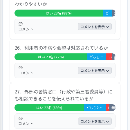
わかりやすいか
た。
はい 28名 (88%)
どちらともいえない 3名 (9%)
無回答・非該
コメントを表示
コメント
９割弱の回答者が「はい」としている。「わ
26．利用者の不満や要望は対応されているか
かりやすかった」という内容のコメントがあ
った。
はい 23名 (72%)
どちらともいえない 6名 (19%)
いいえ 2名 (6%)
無回答・非該
コメントを表示
コメント
７割強の回答者が「はい」としている。「対
27．外部の苦情窓口（行政や第三者委員等）に
応してくれる」、「あまり言えない」等それ
も相談できることを伝えられているか
ぞれの内容のコメントがあった。
はい 22名 (69%)
どちらともいえない 7名 (22%)
いいえ 1名 (3
無回答・非該当 2名 (6%)
コメントを表示
コメント