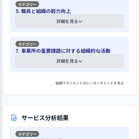
査や聞き取り調査をしている。職員の
る。
【講評】
意見や意向は、職員会議の場で汲み上
5. 職員と組織の能力向上
職員が遵守すべき規範・倫理は、就業
げている。その他、職員との個人面談
規則の服務心得のほか、法人の職員倫
リスクマネジメント体制を整え、リスク
詳細を見る
の場でも意見や要望を聞いている。地
経営層は役割と責任を明示し、目標の実
理規定や職員倫理に基づく「行動指
マネージャー中心に事故の未然防止に努
域自立支援協議会専門部会に参加し、
現を目指して職員をリードしている
針」、利用者権利擁護規程等に記載し
めている
地域の福祉に関するニーズ把握に努め
周知を図っている。コンプライアンス遵
ている。福祉事業全体についての動向
経営層の役割と責任は、法人の定款や
【講評】
守については新規職員の内部研修にも
7. 事業所の重要課題に対する組織的な活動
法人のリスクマネジメント実施規程に
は、市の障害福祉課や東京セルプセン
法人就業規則、施設運営規程等に定め
取り入れている。これらの規程はホー
より、事業所にリスクマネージャーを置
ターから情報収集している。把握した
コアとなる人材の確保が課題になってい
てある。利用者への就労の機会の提供
詳細を見る
ムページ例規集にまとめてあり常時確
いている。事故原因および防止方法並
ニーズや課題への対応方針は事業所の
る
や自立した生活への支援を提供する目
認できるようにしている。そのほか職
びにサービス提供体制の改善方法につ
年度計画に反映させている。
的のため、事業所として個別支援の強
員研修で虐待防止を繰り返し学んで理
いて検討するなど事故防止に資する活
平成30（2018）年に現在地に移転して
化や職員間の連携と支援体制の構築、
組織マネジメントのレーダーチャートを見る
解を深めている。
1. 事業所の重要課題に対して、目標設定・取り
動に取り組んでいる。また、法人内の
以来、カフェも含めて事業所運営を軌
工賃向上の取り組みなどを今年度の目
組み・結果の検証・次期の事業活動等への反映
理念実現に向けて設定した目標達成や課
全事業所参加のリスクマネジメント委
道に乗せることが最重要課題であっ
標にしている。これらについて経営層
を行っている
題解決のための計画を策定している
員会を設置し、ヒヤリハット報告の分
利用者の苦情や意見、要望については、
た。現施設長を筆頭にベテラン職員で
は職員に日々の打ち合わせや職員会議
析や事故の未然防止と再発防止、さら
把握したら速やかに対応している
詳細を見る
けん引してきた結果、運営が落ち着い
等で繰り返し説明し責任を持って取り
事業所としては利用者の障害の多様化
サービス分析結果
に感染症の予防、個人情報の保護等に
てきたところである。施設長が定年を
組みをリードしている。
や高齢化に対応した個別支援の強化、
ついて検討している。検討結果は定期
苦情解決制度については、その内容を
控え、リーダー格の職員も2年後定年と
ベテラン職員の定年退職を数年以内に
的に施設長に報告され、リスクマネー
法人の苦情対応規程に定めてある。利
なる。職員の欠員は補充できているの
1. 事業所の理念・基本方針の実現を図る上での重要課
控えた人材育成、人事配置が課題とな