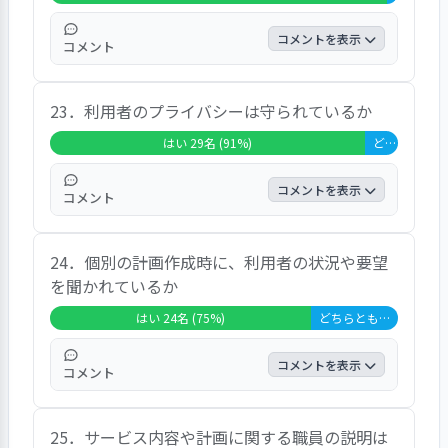
コメントを表示
コメント
１名を除く回答者全員が「はい」としてい
23．利用者のプライバシーは守られているか
る。「わかってくれる」という内容のコメン
トがあった。
はい 29名 (91%)
どちらともいえない 3名 (9%)
コメントを表示
コメント
９割強の回答者が「はい」としている。「守
24．個別の計画作成時に、利用者の状況や要望
ってくれる」という内容のコメントが複数あ
を聞かれているか
った。
はい 24名 (75%)
どちらともいえない 8名 (25%)
コメントを表示
コメント
７割強の回答者が「はい」としている。「聞
25．サービス内容や計画に関する職員の説明は
いてくれる」という内容のコメントがあっ