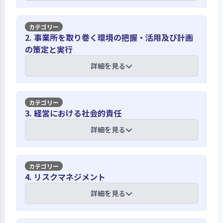
【講評】
2. 事業所を取り巻く環境の把握・活用及び計画
の策定と実行
基本理念は研修等により職員に周知する
とともに施設内に掲示して利用者にも伝
詳細を見る
えている
心の病により「生活のしづらさ」を抱
【講評】
3. 経営における社会的責任
えた方々が自分らしい生き方を見つけ
ていける場を提供するというビジョン
行事前アンケートで利用者の意向を把握
詳細を見る
を始め、当事業所の理念は新規職員の
するなど施設を取り巻く情報の把握に努
研修で説明するとともに職員の会議等
めている
の機会に施設長から繰り返し周知して
【講評】
いる。事務室内に「経営理念」「基本
4. リスクマネジメント
利用者の意向や要望は利用開始時およ
方針」を掲示し職員の目につくように
び個別支援計画作成時に確認をしてい
新規職員研修で法令順守を学ぶほか、職
詳細を見る
して意思付けに努めている。また、理
る。日常においては、行事やレクリエ
員倫理規程等はホームページで常に確認
念は利用者が活動するエリアにも掲示
ーション活動を行う前にアンケート調
できる
して利用者や家族の理解を促してい