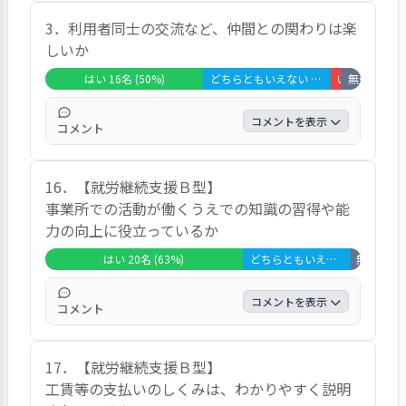
９割強の回答者が「はい」としている。具体
3．利用者同士の交流など、仲間との関わりは楽
的なコメントは挙げられていない。
しいか
はい 16名 (50%)
どちらともいえない 13名 (41%)
いいえ 1名 (3
無回答・非該当 2名 (6%)
コメントを表示
コメント
５割の回答者が「はい」としている。「仲良
16．【就労継続支援Ｂ型】
くしている」、「仲良くできない」等のコメ
事業所での活動が働くうえでの知識の習得や能
ントがあった。
力の向上に役立っているか
はい 20名 (63%)
どちらともいえない 11名 (34%)
無回答・非該
コメントを表示
コメント
６割強の回答者が「はい」としている。「役
17．【就労継続支援Ｂ型】
に立っている」という内容のコメントがあっ
工賃等の支払いのしくみは、わかりやすく説明
た。