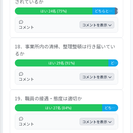
されているか
はい 24名 (75%)
どちらともいえない 7名 (22%)
無回答・非該
コメントを表示
コメント
７割強の回答者が「はい」としている。「説
18．事業所内の清掃、整理整頓は行き届いてい
明してくれる」という内容のコメントがあっ
るか
た。
はい 29名 (91%)
どちらともいえない 3名 (9%)
コメントを表示
コメント
９割強の回答者が「はい」としている。「き
19．職員の接遇・態度は適切か
れいになっている」という内容のコメントが
あった。
はい 27名 (84%)
どちらともいえない 5名 (16%)
コメントを表示
コメント