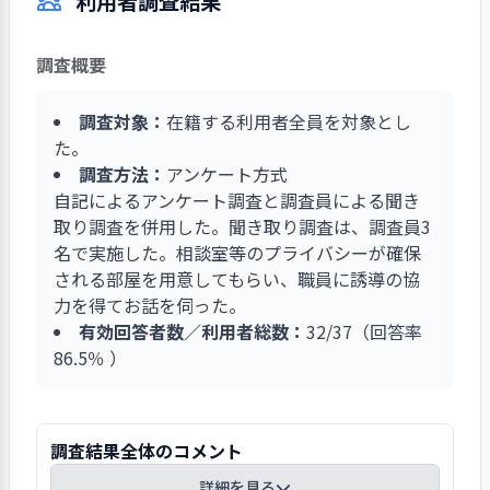
利用者調査結果
の契約の時にどの作業に入りたいか自己選択でき
ス（SNS）を活用するなど広報活動に力を入れて
るようにしている。またパンやクッキーを作る工
いる。SNSの投稿を見て、来店する人もいる。
程とカフェの中で接客を行うこともでき、地域と
調査概要
のふれあいにも活用されている。軽作業において
は朝礼時に当日の作業の種類と工程を説明し、利
調査対象：
在籍する利用者全員を対象とし
用者がその中で行いたい作業を自己選択できるよ
た。
う配慮されている。障害特性に配慮し、パーテー
調査方法：
アンケート方式
ションを利用し、外部からの刺激を軽減するなど
自記によるアンケート調査と調査員による聞き
の工夫がされていた。
取り調査を併用した。聞き取り調査は、調査員3
名で実施した。相談室等のプライバシーが確保
される部屋を用意してもらい、職員に誘導の協
力を得てお話を伺った。
有効回答者数／利用者総数：
32/37（回答率
86.5％ ）
調査結果全体のコメント
詳細を見る