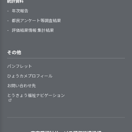
にしている。
統計資料
職員の意識を把握し、意欲と働
きがいの向上に取り組んでいる
年次報告
【評語】
職員間の良好な人間関係構築の
利用者一人ひとりに関する必要
都民アンケート等調査結果
目標の設定と
具体的な目標を設定し、その達成に
ための取り組みを行っている
な情報を記載するしくみがある
取り組み
向けて取り組みを行った
評価結果情報 集計結果
計画に沿った具体的な支援内容
2．利用者が主体性を持って、充実した時間
取り組みの検
目標達成に向けた取り組みについ
と、その結果利用者の状態がどのよ
を過ごせる場になるような取り組みを行って
証
て、検証を行った
うに推移したのかについて具体的に
いる
その他
記録している
検証結果の反
次期の事業活動や事業計画へ、検証
映
結果を反映させた
パンフレット
ひょうカメプロフィール
利用者一人ひとりの意向をもと
【講評】
4．利用者の状況等に関する情報を職員間で
に、その人らしさが発揮できる場を
お問い合わせ先
共有化している
用意している
理念共有の取組により関係者の理解
とうきょう福祉ナビゲーション
事業所内のきまりごとについて
と協力を促進している
は、利用者等の意向を反映させて作
成・見直しをしている
利用者の作業能力や特性に応じた作
計画の内容や個人の記録を、支
室内は、採光、換気、清潔性等
業工程の割り振りを強く意識したも
援を担当する職員すべてが共有し、
に配慮して、過ごしやすい環境とな
のの全体の作業効率は大きく上昇す
活用している