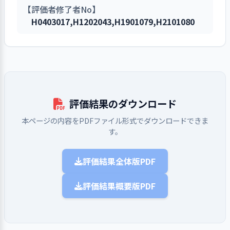
確認し（半期・月単位など）、必要
地域の福祉ニーズにもとづき、
旨を踏まえ、利用目的の明示及び開
虐待を受けている疑いのある利
1．サービスの開始にあたり利用者等に説明
アパス）と連動した事業所の人材育
で、事業所の情報を提供している
関する決定事項について、必要に応
る
った各職員の対応力は今後生かされ
【評価者修了者No】
ンについては指導ではなく
に応じて見直しをしながら取り組ん
事業所の機能や専門性をいかした地
し、同意を得ている
示請求への対応を含む規程・体制を
用者の情報を得たときや、虐待の事
成計画を策定している
利用希望者等の特性を考慮し、
じてその内容と決定経緯を伝えてい
ると思われる。
H0403017
,
H1202043
,
H1901079
,
H2101080
同じ目線に立って一緒に考
手引書(基準書、手順書、マニュ
でいる
域貢献の取り組みをしている
整備している
実を把握した際には、組織として関
提供する情報の表記や内容をわかり
る
今年度は信頼関係を深め利用者個々
え、気づきを促すことを重
アル)等で、事業所が提供しているサ
事業所が地域の一員としての役
係機関と連携しながら対応する体制
やすいものにしている
のニーズを把握することで個々の力
視しながら自尊心に配慮し
1．定められた手順に従ってアセスメントを
ービスの基本事項や手順等を明確に
割を果たすため、地域関係機関のネ
を整えている
利用者に関する情報（事項）を
事業所の情報を、行政や関係機
を引き出す「個別支援の強化」を目
て自己決定してもらうこと
行い、利用者の課題を個別のサービス場面
サービスの開始にあたり、基本
3. 事業所の求める人材像を踏まえた職員の
している
ットワーク（事業者連絡会、施設長
外部とやりとりする必要が生じた場
関等に提供している
標とした。
を目標としている。具体的
ごとに明示している
育成に取り組んでいる
的ルール、重要事項等を利用者の状
提供しているサービスが定めら
会など）に参画している
合には、利用者の同意を得るように
利用希望者等の問い合わせや見
作業活動の充実と作業支援を含む利
にはそれぞれの利用者の個
況に応じて説明している
れた基本事項や手順等に沿っている
地域ネットワーク内での共通課
している
学の要望があった場合には、個別の
用者支援を両立させることは想像以
別性に合わせて、単純化す
サービス内容や利用者負担金等
評価結果のダウンロード
かどうかを定期的に点検・見直しを
題について、協働できる体制を整え
個人の所有物や個人宛文書の取
状況に応じて対応している
上に大変で、各職員の業務負担や精
る・例示する・あいまいな
について、利用者の同意を得るよう
している
て、取り組んでいる
り扱い等、日常の支援の中で、利用
神的負担が重くなる。少なくとも正
本ページの内容をPDFファイル形式でダウンロードできま
利用者の心身状況や生活状況等
言い方は避けるなどの工夫
勤務形態に関わらず、職員にさ
にしている
職員は、わからないことが起き
者のプライバシーに配慮した支援を
規職員はどの現場の内情にも精通で
す。
をしている。面談を行う際
を、組織が定めた統一した様式によ
まざまな方法で研修等を実施してい
サービスに関する説明の際に、
た際や業務点検の手段として、日常
行っている
きるようローテーションを組み、お
は面談環境に配慮したり、
って記録し、把握している
る
利用者や家族等の意向を確認し、記
的に手引書等を活用している
利用者の羞恥心に配慮した支援
互い補完し合える協力体制を構築す
面談技術を駆使して話しや
利用者一人ひとりのニーズや課
評価結果全体版PDF
職員一人ひとりの意向や経験等
録化している
を行っている
ることも目標とした。
すい雰囲気を作るように心
題を明示する手続きを定め、記録し
に基づき、個人別の育成（研修）計
がける。職員の話し方や声
ている
評価結果概要版PDF
画を策定している
のトーンは、丁寧で落ち着
アセスメントの定期的見直しの
職員一人ひとりの育成の成果を
2．サービスの向上をめざして、事業所の標
いている。特に対人関係や
時期と手順を定めている
準的な業務水準を見直す取り組みをしてい
2．サービスの開始及び終了の際に、環境変
2. 事業所の理念・基本方針の実現を図る上での重要課
確認し、個人別の育成（研修）計画
2．サービスの実施にあたり、利用者の権利
る
集団適応に関する悩みの相
化に対応できるよう支援を行っている
題について、前年度具体的な目標を設定して取り組
へ反映している
を守り、個人の意思を尊重している