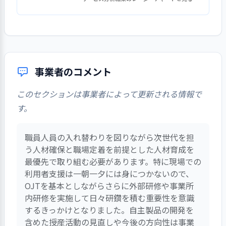
方法、期間、場所などに落とし込む。
全職員で利用者支援に取り組める働き
している
標準項目実施状況: 2/2
詳細を見る
【講評】
ーフレットや運営法人作成のホームペ
利用者の個人情報の取り扱いに関して
している。
事業所が目指していること（理
新規利用者の受け入れに合わせて、個
やすい体制を作っている。
自立した生活を送るために、利
支援を開始するにあたり必要となる利
【評語】
ージがある。リーフレットには沿革の
は利用契約書に謳ってあり、契約の締
詳細を見る
念・ビジョン、基本方針など）につ
別支援計画も作成し、本人への説明と
用者一人ひとりが必要とする情報
用者の個別事情や要望、注意点などの
いくつかの業務に関して、基本事項や
ほか、活動内容、１日の流れ、作業の
結時に説明を行っている。また、その
いて、利用者本人や家族等の理解が
同意確認を順次進めている。
を、提供している
目標の設定と
具体的な目標を設定し、その達成に
必要事項を「利用契約申込書」という
手順を文書により明確にしてある
紹介、最寄駅からの案内図が明示され
際に個人情報を外部とやりとりする場
2. 実践的な計画策定に取り組んでいる
取り組み
向けて取り組みを行った
深まるような取り組みを行っている
周囲の人との関係づくりについ
様式に記録する。また、面談記録から
1. 事業所を取り巻く環境について情報を把
ている。法人ホームページの事業所の
1. リスクマネジメントに計画的に取り組ん
合の同意を「個人情報使用同意書」に
標準項目実施状況: 4/5
1. 事業所が目指している経営・サービスを
2. 利用者の権利擁護のために、組織的な取
利用者の日々の記録は電子化してお
ての支援を行っている
も必要な情報を収集し、本人の基礎デ
「防災マニュアル」や新規利用者を受
握・検討し、課題を抽出している
取り組みの検
目標達成に向けた取り組みについ
ページには、事業所の概要の他、主な
でいる
署名・捺印を得る形で確認している。
1. 社会人・福祉サービスに従事する者とし
事業者のコメント
実現する人材の確保・育成・定着に取り組
り組みを行っている
り、職員間で共有できるようにしてい
詳細を見る
証
ータ、医療関連の情報、家庭環境、成
て、検証を行った
け入れる際の手順を記した「通所まで
作業内容，月間予定表が掲載されてい
利用者が来所している時には個人別の
標準項目実施状況: 5/5
て守るべき法・規範・倫理などを周知し、
んでいる
【講評】
る
標準項目実施状況: 4/4
育過程、体験通所の状況などが把握さ
及び通所以降の流れ」、「個別支援計
る。その他、カフェはソーシャルネッ
ロッカーに持ち物を入れてもらう。ロ
遵守されるよう取り組んでいる
検証結果の反
次期の事業活動や事業計画へ、検証
2. 経営層（運営管理者含む）は自らの役割
このセクションは事業者によって更新される情報で
標準項目実施状況: 10/12
詳細を見る
れる。利用開始直後は利用者本人のペ
画作成の手順・流れ」などの文書があ
詳細を見る
トワークサービス（SNS）を活用する
映
ッカーの鍵を渡してあり、個別に管理
結果を反映させた
と責任を職員に対して表明し、事業所をリ
個別支援計画を作成し、計
す。
利用者個別の情報や記録を整理するた
ースに合わせ負担とならない環境設定
り、一部の業務に関しては基本事項や
利用者アンケートなど、事業所
詳細を見る
など広報活動に力を入れている。
ードしている
をしてもらっている。「紛失のおそれ
画に基づいた支援の提供を
めに個人ファイルを準備している。ま
1. 事業所が目指していること（理念・ビジ
を行う。最初の作業内容は、一緒に作
手順などが明確になっている。ただ
側からの働きかけにより利用者の意
がある」などで利用者が鍵を持つこと
心がけている
た、日々のケース記録については電子
ョン、基本方針など）の実現に向けた中・長
業する利用者チームの特性を考慮して
【講評】
2. 事業所の情報管理を適切に行い活用でき
し、その他のサービスの基本事項や視
向について情報を収集し、ニーズを
職員人員の入れ替わりを図りながら次世代を担
問い合わせや見学の依頼には、柔軟な
全職員に対して、社会人・福祉
を嫌がる場合には、事務所で預かる。
3. 地域の福祉に役立つ取り組みを行ってい
期計画及び単年度計画を策定している
化しており、職員に記録を付ける習慣
1. 事業所としてリスクマネジメントに取り
選考する。職員に利用者の配慮点当を
るようにしている
点に関する事柄は、その都度話し合い
把握している
う人材確保と職場定着を前提とした人材育成を
対応を心がけている
サービスに従事する者として守るべ
職員の方でロッカーを開ける必要があ
1. 利用者の意向（意見・要望・苦情）を多
2. 組織力の向上に取り組んでいる
る
利用者の支援の方向性や情
ができたとともに職員間での情報の共
組んでいる
理念共有の取組により関係者の理解
周知し、必要に応じて所長の面談を行
の中で決めているのが現状で手順書や
事業所運営に対する職員の意向
最優先で取り組む必要があります。特に現場での
標準項目実施状況: 4/4
経営層は、事業所が目指してい
様な方法で把握し、迅速に対応する体制を
1. 事業所が目指していることの実現に必要
き法・規範・倫理（個人の尊厳を含
る場合には、利用者本人の立会いの下
標準項目実施状況: 3/3
標準項目実施状況: 5/5
報を毎朝のミーティングや
有がしやすくなっている。計画に関わ
と協力を促進している
うなど配慮している。
手引書等の文書化は進めていない面も
整えている
を把握・検討している
利用者支援は一朝一夕には身につかないので、
な人材構成にしている
ること（理念・ビジョン、基本方針
利用希望などの問い合わせや見学の依
む）などを周知し、理解が深まるよ
でロッカーを開けるようにしている。
詳細を見る
職員会議で報告し合い、個
るケース記録には、「詳しくは計画を
詳細を見る
詳細を見る
多い。
地域の福祉の現状について情報
OJTを基本としながらさらに外部研修や事業所
など）の実現に向けて、自らの役割
頼に対しては、柔軟に対応するように
うに取り組んでいる
別の支援計画に基づいて支
課題をふまえ、事業所が目指し
参照」と記載し、職員の共通理解に努
利用者相互の対人関係は病気の症状
利用前の生活を踏まえた支援に努め、
を収集し、ニーズを把握している
内研修を実施して日々研鑽を積む重要性を意識
と責任を職員に伝えている
心がけている。事業所単独で単年度黒
全職員に対して、守るべき法・
職員は利用者の羞恥心に配慮しなが
援を提供するようにしてい
ていること（理念・ビジョン、基本
事業所が目指していることの実
めている。個別のニーズを把握し個別
によりかなり深刻な事案も出てきた
サービス終了時にも支援の継続性に配
個別の作業については、視覚的にもわ
福祉事業全体の動向（行政や業
するきっかけとなりました。自主製品の開発を
経営層は、事業所が目指してい
字を目標とし、利用者の確保を第一に
ら、関わりを持つように留意している
規範・倫理（個人の尊厳を含む）な
る。今年度途中より週一回
方針など）の実現に向けた中・長期
現を阻害する恐れのあるリスク（事
支援計画に落とし込むことで支援の方
ため結果的に退所する利用者も現れ
慮している
苦情解決制度を利用できること
かりやすいマニュアルを整備している
事業所が求める人材の確保がで
含めた授産活動の見直しや今後の方向性は事業
界などの動き）について情報を収集
取り組んでいる。利用者を受け入れる
ること（理念・ビジョン、基本方針
どが遵守されるように取り組み、定