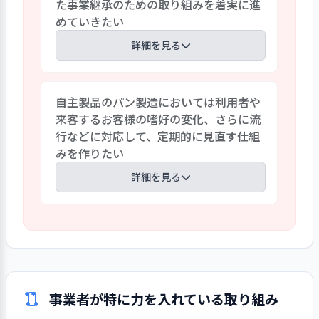
た事業継承のための取り組みを着実に進
両方を実現しようと奮闘するあまりメン
めていきたい
タル不全や燃えつき症候群の危険性が常
に高い。一時は離職が続き計画的な人材
詳細を見る
育成が困難であった。対策として職員の
ストレスチェックを実施し、高ストレス
平成30（2018）年に現在地に移転して以
の職員にはカウンセラーが面談してい
自主製品のパン製造においては利用者や
来、カフェも含めて事業所運営を軌道に
る。さらに業務の負担が偏らないよう勤
来客するお客様の嗜好の変化、さらに流
乗せることが最重要課題であった。現施
務シフトを調整し、適正・専門性に基づ
行などに対応して、定期的に見直す仕組
設長を筆頭にベテラン職員でけん引して
いた現場配置に着手した。職員にとって無
みを作りたい
きた結果、運営が落ち着いてきたところ
理のない就業環境の実現が期待される。
である。施設長が定年を控え、リーダー
詳細を見る
格の職員も2年後定年となる。職員の補充
はできており、コアとなる人材の確保が課
パンを自主製品として製造しカフェで販
題となる。法人としても喫緊の課題として
売されており、近隣住民には徐々に周知が
全施設長の会議や、臨時管理職会等を開
なされ、常連客も根付いてきている。し
催し検討している。ほどなく方向性が打
かし近隣地域にパン屋が出店され、新商
ち出せる見込みとなっている。利用者支援
品などが作成され、種類なども多いため
のノウハウも含め、事業継承のための取
事業者が特に力を入れている取り組み
お客様の確保が難しくなってきている。そ
り組みを着実に進めていきたい。