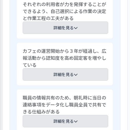
それぞれの利用者が力を発揮することが
できるよう、自己選択による作業の決定
と作業工程の工夫がある
詳細を見る
当事業所の作業には軽作業とパン・菓子
カフェの運営開始から３年が経過し、広
類製造作業、カフェ作業の３種類があ
報活動から認知度を高め固定客を増やし
る。カフェ作業では接客に取り組むこと
ている
もできる。利用開始前の実習で希望に応じ
た作業を経験してもらい、利用契約締結時
詳細を見る
に利用者自身に作業を決定してもらってい
る。以降は随時相談があれば話し合いな
当事業所の生産活動の一つであるカフェ
がら選択し直してもらう。日々の作業にお
職員の情報共有のため、朝礼時に当日の
の運営は、丸３年が経過している。新型
いても細分化した作業工程からできる限り
連絡事項をデータ化し職員全員で共有で
コロナウイルス感染症流行の影響を受け
利用者自身に選択してもらえるように支援
きる仕組みがある
運営は厳しい状況であったが、市内の広
している。また、個々の利用者が十分に
報誌や高校からの取材を受け、少しづつで
詳細を見る
力を発揮することができるよう、パーテ
はあるが認知度を高め着実に固定客を増
ーションや治具を使用したり、得意な作業