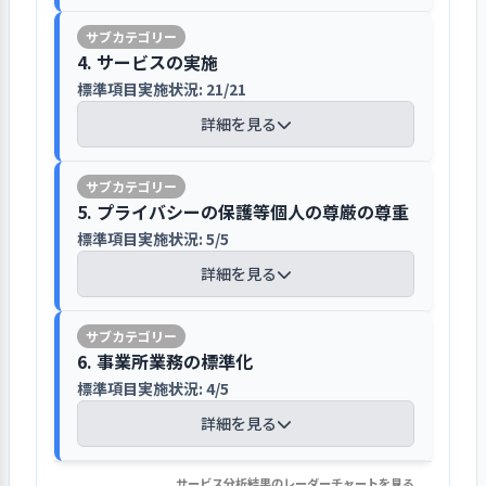
示している。新型コロナウイルス感染
営する社会福祉法人に事業が引き継が
うにしている。
者同士の対人関係に関わるトラブルや相
ション予定表に記載し、担当職員を割
施している。
サービスを利用するにあたって知る必
の状況に配慮しつつ見学者や中学生の
れた。その後、約15年前にまだ親の会
談には早急に対応するとともに、その都
り振っている。そして、年間や月間の予
【講評】
要のある基本的なルールや重要事項な
職場体験や体験ボランティア、事業所利
が運営していた時に移転し、所在市の
4. サービスの実施
度状況の変化に応じて丁寧に対応した。
定表を作成して掲示し、職員や利用者
有給休暇取得希望表の活用で有給休暇を
どは、利用契約締結時に説明をしてい
用希望者の体験実習は担当職員を決め
1. 事業所が目指していることの実現に向け
消費生活センターが入っていた建物を
個人情報保護規定を整備し、他機関と情
標準項目実施状況: 21/21
コロナ禍に対する不安軽減のための精神
と共有している。計画に変更があった
面談等を通じて個々の利用者のニーズ
取りやすくするなど働きやすさを追求し
る。「ルール決まり事一覧表」や契約
受け入れている。生産活動としてカフ
て一丸となっている
一部改装して使用していた。そこは間
報共有するときは本人の了解を得ている
的ケアにも取り組んだ。
場合は、その都度更新し掲示して職
を把握し個別支援計画に反映させてい
ている
詳細を見る
書と重要事項説明書の読み合わせを行
ェを営業しており地域住民の憩いの場
取り等に制約があり、建物自体の老朽
標準項目実施状況: 7/7
軽作業は受注履歴のある企業に働きかけ
員、利用者の認識がずれないようにし
る
い、利用者側の同意を得た上でこれら
や障害者家族会の会合の場として活用
化も進んでいることもあり、平成
個人情報保護法の趣旨を踏まえ個人情
詳細を見る
受注を再開することができた。パン・菓
ている。事業計画は半年ごとに事業報
法人全体で職員の処遇や今後の職員配
の書類に署名と捺印を得ている。特に
されている。さらに、町内会の花いっ
30（2018）年10月に現在地に新築移転
報保護に関する方針や個人情報保護規
子類製造作業は従来の販売委託先が閉店
支援計画の作成・見直しの手順は、
告を行い下半期に向けて当初計画に修
置について検討している。有給休暇に
工賃の計算方法や私物の持ち込み、社
ぱい運動に参加して花を育てるなど地
5. プライバシーの保護等個人の尊厳の尊重
した。
定を定め、職員に周知している。利用
等で納品できなくなったため、個人・グ
「個別支援計画作成の手順・流れ」に
正を加えている。事業計画や事業報告
ついては、取得希望表を配布し翌月の
会的ルールの徹底などは重点的に説明
1．個別の支援計画等に基づいて、利用者の
域との関係作りに取り組んでいる。地
標準項目実施状況: 5/5
者の個人情報に関しては利用契約時に
ループを中心とした小口先を開拓した。
より明確にしている。日々記録されて
は共有フォルダに保存してあり、いつ
休暇の調整をしている。職員の意識の
望む自立した生活を送れるよう支援を行って
している。利用契約の前の段階におい
域自立支援協議会専門部会に参加し地
リーフレットやインターネット媒体な
「個人情報提供同意書」の提出を求
詳細を見る
喫茶業務は短縮営業を余儀なくされた
いる利用者の行動や発言および現場職
でも閲覧して確認できるようにしてい
把握の機会として契約職員は契約更新
いる
1. 事業所が目指していること（理念・ビジ
て、体験通所での事業所との相性など
域の課題について意見交換をしてい
どを活用し、事業所の情報を広範に発
め、個人情報の取扱いについて詳細に
が、固定客の開拓やメニューに変化を出
ョン、基本方針など）を周知している
員からの聞き取りから現状と課題点を
る。
の時に、常勤職員は年1回程度希望に応
を見極め、随時の面談にて利用者本人
る。
信している
説明している。また、自己の個人記録
すなどの取り組みをした。
明確にして個別の計画を作成してい
じて個別面談を行っている。事業の推
の今後の意向と事業所として支援でき
【講評】
は開示請求できる旨を重要事項説明書
年度途中に入職した新規職員には、入職
る。さらに面談では作成した計画内容
進について、職員会議では定期的に進
6. 事業所業務の標準化
ることなどを十分に話し合うことに努
作業および仲間や地域市民との交流な
に記載している。支援の都合上他機関
直後に集中的に内部研修を行った。コロ
について利用者とすり合わせを行った
個別の支援計画に基づいて支援
捗状況を周知している。また、利用者
めている。
標準項目実施状況: 4/5
ど様々な活動を通じて、利用者が自分
プライバシーに配慮し、持ち物は利用
と情報共有する時は、その都度本人に
1. 事業所を取り巻く環境について情報を把
事業所が目指していること（理
ナ禍による生産活動への影響を踏まえ現
り利用者の意向に応じて修正を加えな
を行っている
対応について個別記録を徹底し日々職
1. 社会人・福祉サービス事業者として守る
らしい生き方を見つけていける場を提
者個別のロッカーで管理してもらってい
詳細を見る
了解を得ている。個人情報は紙媒体は
握・検討し、課題を抽出している
念・ビジョン、基本方針など）につ
場職員の配置を見直し現実に即した体制
がら、長期目標を決めていく。この長
利用者一人ひとりに合わせて、
員間で共有を図り、利用者の状態はど
べきことを明確にし、その達成に取り組ん
新規利用者に対してまずは新しい環境
供している。事業所の情報を外部に提
る
施錠できる書庫に保管し、電子データ
いて、職員の理解が深まるような取
標準項目実施状況: 6/6
を再構築した。
期目標を基に具体的な個別目標と支援
の職員も常に把握できる。このように
コミュニケーションのとり方を工夫
でいる
に慣れることができるように対応する
供する主な媒体として事業所作成のリ
はサーバーの共有フォルダに整理保存
り組みを行っている
サービス分析結果のレーダーチャートを見る