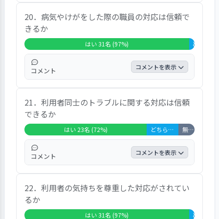
８割強の回答者が「はい」としている。「優
20．病気やけがをした際の職員の対応は信頼で
しい」という内容のコメントなどがあった。
きるか
はい 31名 (97%)
どちらとも
コメントを表示
コメント
１名を除く回答者全員が「はい」としてい
21．利用者同士のトラブルに関する対応は信頼
る。「対応は良い」という内容のコメントが
できるか
あった。
はい 23名 (72%)
どちらともいえない 6名 (19%)
無回答・非該当 3名 (9%)
コメントを表示
コメント
７割強の回答者が「はい」としている。「大
22．利用者の気持ちを尊重した対応がされてい
丈夫」というコメントがあった。
るか
はい 31名 (97%)
どちらとも