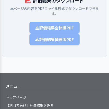
評価結果のダウンロード
に応じて見直しをしながら取り組ん
ついては、「個人情報保護法」の趣
されています。
のないよう、職員が相互に日常の言
利用希望者等が入手できる媒体
ている
ことを活用し、いつも一緒にいる職員
サービスの質の向上や業務改善に活
1．利用者のプライバシー保護を徹底してい
待されます。
でいる
旨を踏まえ、利用目的の明示及び開
動を振り返り、組織的に防止対策を
で、事業所の情報を提供している
利用者等に対し、重要な案件に
だからこその気づきが利用者支援に大
る
かす仕組みを設けている
本ページの内容をPDFファイル形式でダウンロードできま
2. 事業所の理念・基本方針の実現を図る上での重要課
示請求への対応を含む規程・体制を
徹底している
利用希望者等の特性を考慮し、
いに役立っています。
関する決定事項について、必要に応
す。
目標達成や課題解決に向けて、
その人がやりたいことを細
題について、前年度具体的な目標を設定して取り組
地域の福祉ニーズにもとづき、
整備している
虐待を受けている疑いのある利
事業所が求める職責または職務
提供する情報の表記や内容をわかり
じてその内容と決定経緯を伝えてい
チームでの活動が効果的に進むよう
み、結果を検証して、今年度以降の改善につなげてい
かく記録して、必要に応じ
サービスの開始にあたり、基本
事業所の機能や専門性をいかした地
用者の情報を得たときや、虐待の事
内容に応じた長期的な展望（キャリ
やすいものにしている
る
取り組んでいる
る（その２）
て情報提供をしています
評価結果全体版PDF
的ルール、重要事項等を利用者の状
域貢献の取り組みをしている
実を把握した際には、組織として関
アパス）が職員に分かりやすく周知
1．手引書等を整備し、事業所業務の標準化
利用者に関する情報（事項）を
事業所の情報を、行政や関係機
況に応じて説明している
事業所が地域の一員としての役
を図るための取り組みをしている
係機関と連携しながら対応する体制
されている
外部とやりとりする必要が生じた場
関等に提供している
【前年度の重要課題に対する組織的な活
少しずつステップアップを
評価結果概要版PDF
1．定められた手順に従ってアセスメントを
サービス内容や利用者負担金等
割を果たすため、地域関係機関のネ
を整えている
事業所が求める職責または職務
合には、利用者の同意を得るように
利用希望者等の問い合わせや見
動（評価機関によるまとめ）】
しながら、将来的にやりた
行い、利用者の課題を個別のサービス場面
について、利用者の同意を得るよう
ットワーク（事業者連絡会、施設長
内容に応じた長期的な展望（キャリ
している
学の要望があった場合には、個別の
いこと、叶えたいことを計
ごとに明示している
にしている
会など）に参画している
アパス）と連動した事業所の人材育
個人の所有物や個人宛文書の取
状況に応じて対応している
事業開始から35年近く従来の事業所で活
画の目標に落とし込みま
手引書(基準書、手順書、マニュ
サービスに関する説明の際に、
地域ネットワーク内での共通課
成計画を策定している
り扱い等、日常の支援の中で、利用
動してきましたが、令和３年に新しい事
す。目標実現のためには毎
アル)等で、事業所が提供しているサ
利用者や家族等の意向を確認し、記
題について、協働できる体制を整え
者のプライバシーに配慮した支援を
業所への移転が終了して新しい作業所と
日の支援記録がポイントと
ービスの基本事項や手順等を明確に
録化している
て、取り組んでいる
行っている
しての活動も一段落がついたところで
利用者の心身状況や生活状況等
なります。利用者が帰宅し
している
利用者の羞恥心に配慮した支援
す。しかし、中核となる常勤職員の定年
てから、職員が利用者への
を、組織が定めた統一した様式によ
3. 事業所の求める人材像を踏まえた職員の
提供しているサービスが定めら
を行っている
退職期限が重なり迫ってくることが現実
支援内容を記録していきま
って記録し、把握している
メニュー
育成に取り組んでいる
れた基本事項や手順等に沿っている
となっていることから、次世代の職員の
す。ケースによっては、計
利用者一人ひとりのニーズや課
2．サービスの開始及び終了の際に、環境変
かどうかを定期的に点検・見直しを
育成を踏まえての人員配置や育成に取り
画に沿っての支援内容が記
題を明示する手続きを定め、記録し
化に対応できるよう支援を行っている
トップページ
している
掛かる必要が生じてきています。課題と
録されていないこともある
ている
職員は、わからないことが起き
2．サービスの実施にあたり、利用者の権利
【利用者向け】評価結果をみる
して長年とらえてきましたが、新しい事
ようです。グループホーム
アセスメントの定期的見直しの