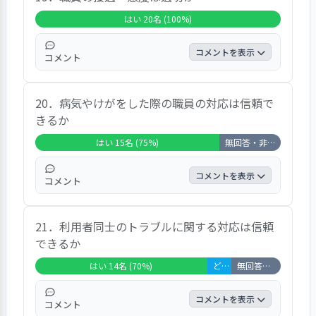
95％、「いいえ」と回答した方が5％でし
はい 20名 (100%)
た。
コメントを表示
コメント
回答者20名全員が「職員の接遇・態度は適
20．病気やけがをした際の職員の対応は信頼で
切」と回答しています。
きるか
はい 15名 (75%)
無回答・非該当 5名 (25%)
コメントを表示
コメント
全回答者20名のうち「病気やけがをした際の
21．利用者同士のトラブルに関する対応は信頼
職員の対応は信頼できる」と回答した方が
できるか
75％、「非該当」と回答した方が25％でし
た。
はい 14名 (70%)
どちらともいえない 2名 (10%)
無回答・非該当 4名 (20%)
コメントを表示
コメント