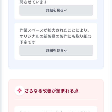
開させています
た、利用者間の相性も考慮され環境を整
えています。中には他者の目が気になり作
詳細を見る
業がスムーズにできないケースもあるた
め、パーテーションを利用し空間を作る
当事業所は1986年に精神障がいがある利
ことで安心して作業ができるよう整えま
作業スペースが拡大されたことにより、
用者のための共同作業所として開所して、
した。休憩時間の過ごし方も個々の状況
オリジナルの新製品の製作にも取り組む
30余年地域に根差した事業所としての活
を考慮しています。作業や休憩場所など、
予定です
動を行ってきましたが、手狭で老朽化した
利用者自身が心地よい場所を自ら選ぶこ
環境を解消すべく、2021年３月に近隣に
詳細を見る
とができることで、利用者の居場所づくり
新しい事業所として新築、移転を行いま
を確保する環境づくりに努力しているこ
した。従来から法人が実施している地域
とがうかがえます。
移転前は限られたスペースの中での限られ
の精神の障がいを持つ家族の方々への
た作業しかできませんでしたが、移転後は
「家族の集い」への協力を継続し、新し
作業スペースも拡大されたため作業の種類
い住所での地域の方々への理解を深める
も格段に増えました。関係性がある他事
住民説明会の実施、近隣との温かい交流
業所の作業の手伝いをしたり、３Dプリン
さらなる改善が望まれる点
への関係づくり等、理念に基づく地域と
ターを購入して東村山市のゆるキャラの
の関わりを深めていく努力を展開してい
キーホルダーの製作にも取り組む予定で
ます。
す。とはいえ、あらゆる仕事を請け負って