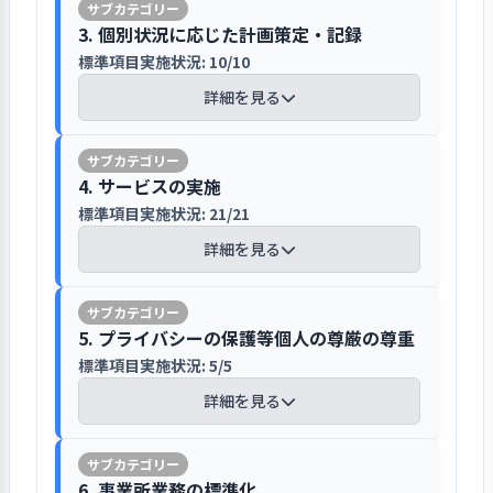
伝えて職員への注意喚起に努めていま
ることを目指すことにしました。移転を
あったため、法人全体及び事業所の中
メットなどの防災備品の準備もしてい
【講評】
関係機関からの問い合わせの他に直接
研修についても年度内に行われる研修で
す。
3. 個別状況に応じた計画策定・記録
完了して、より拡充された作業スペースや
長期計画については策定は行われては
ます。
理念に基づく地域との連携の成果が行政
事業所に連絡が来ることもあります。
必要に応じて受講させるといった形で
整備された環境の中でネジ等を区分しな
いません。一段落した今期から地域か
標準項目実施状況: 10/10
体験利用期間を設け、作業内容や環境
にも認められるようになってきています
ホームページをもう少し魅力的なもの
実施していますが、人材の育成といっ
がら袋に入れていく作業やキャップの検
らの様々な申し出や系列事業所との連
に無理がないかの見極めを行います
詳細を見る
にしたいと検討中ですが、安心して作
た観点からの育成計画の作成が必要で
情報管理についてはシステム上や実施す
品等の作業を請け負って、利用者は新し
携を含めた計画について話し合いを行
移転に伴い、ホームページでの事業所
1. 事業所が目指していることの実現に向け
業が行えることが伝わるようにと考え
はないかと思われます。職員の個別面談
る次元でもその整備が図られています
い作業でも活動しています。その結果、
っていく考えです。事業所の単年度の計
問い合わせ後には2週間の体験利用を設
紹介も新規更新して掲載しており、ホ
て一丸となっている
ており、工賃などもわかりやすく示し
の実施や中核職員の育成等に取り組み
以前の封筒加工や箱折りが苦手で自信を
画・予算は施設長が策定を行い、法人
【講評】
けています。作業内容はもちろん、事
ームページを見て見学希望等の電話も
たいとのことです。事業所の情報をほ
たいと考えているようですので、それら
標準項目実施状況: 7/7
4. サービスの実施
事業所内の情報管理については個人情
なくしていた利用者も新しい作業に従事
の理事会で承認を得ています。将来の事
業所の環境が本人にとって居心地の良
来ているとのことです。近隣区域内で長
しい人が必要な情報をよりわかりやす
との連動を図る意味からもシステムと
報保護マニュアルが整備され、利用者
標準項目実施状況: 21/21
詳細を見る
し、自信をもって取り組むことができる
業所運営を見据えた中長期計画を策定
日々の記録は会話を含めて残し、状況
いものなのかを体験してもらいます。
い間事業を展開し、地域の関係機関と
く示したいとの思いは事業所のアピー
しての職員の確保や育成を進めていく
の個人情報の使用同意書で同意を得て
ようになりました。このプラスの方向を
し、段階的に単年度計画での目標を定
が読み取れるようにしています
詳細を見る
体験利用時の記録は残していません
の協力・連携を重視しながら活動して
ルにもつながります。多くの人が事業
ことが期待されます。
おり、職員に対しても就業規則で情報の
拡げていくために、時間単価が高くて満
める仕組みが求められます。
が、振り返りの時間は設けて、相談支
います。地域内で当事業所も含めで精神
所の存在を知る機会を設けることを継
保護の遵守を命ずると共に保護に関す
足感を利用者のモチベーションをより高
担当者が個々の記録を行うことになっ
援事業所とも連携を図っています。利
障がい者を支援するために、その特性
続的に取り組んでいます。
る誓約書も提出してもらいます。また、
めるために、新規作業や自主製品の開発
ています。明確な記録の残し方は定め
新しい職場環境による様々な効果を活か
1. 事業所が目指していること（理念・ビジ
用希望に対しては基本断ることなく、
の事例検討を行う勉強会である精神保
5. プライバシーの保護等個人の尊厳の尊重
職員会議等で個人情報保護の重要性に
にも取り組みたいとしています。
ョン、基本方針など）を周知している
てはいませんが、利用者との会話を記
すための意見提案が提起されています
受け入れる姿勢です。納得して利用に
1．個別の支援計画等に基づいて、利用者の
健福祉ケア検討会が市行政の管轄に位
問い合わせの対応は施設長以外の職員
標準項目実施状況: 5/5
ついて職員に周知、徹底を図っていま
1. 事業所を取り巻く環境について情報を把
録することで、状況を読み取ることが
望む自立した生活を送れるよう支援を行って
進むことができるよう焦らせることは
置付けられ運営されています。
も対応できるようにしています
す。新しく移転した事業所らしく必要な
握・検討し、課題を抽出している
詳細を見る
できるようにしています。現状、個別
新しい環境に移ったことにより作業ス
いる
【評語】
せず、利用者希望者のペースで考える
書類は事務所の鍵付きロッカーに整理
標準項目実施状況: 6/6
支援計画の目標に沿った記録とするよ
ペースの拡張、利用者にとって取り組み
ことができるよう心がけています。
問い合わせや見学の対応は基本施設長
されて収納されており、利用者の活動
事業所が目指していること（理
うルール化はしていませんので、今後
やすい作業の導入が図られて、職員が
目標の設定と
具体的な目標を設定し、その達成に
詳細を見る
が行いますが、不在時は他の職員も対
【講評】
についてはパスワードを設定してパソ
取り組み
向けて取り組みを行った
念・ビジョン、基本方針など）につ
検討が必要と考えています。記録が利
作業自体に係わるのではなく作業の指
1. 社会人・福祉サービス事業者として守る
6. 事業所業務の標準化
見学の際はニーズに対しての情報提供