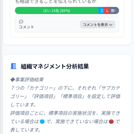
も相談できることを伝えられているか
いえない」と回答した方が15％、「いいえ」
と回答した方が10％、「非該当」と回答した
はい 16名 (80%)
どちらともいえない 1名 (5%)
いいえ 1名 (5%)
無回答・非該当 2名 (10%)
方が10％でした。
コメントを表示
コメント
全回答者20名のうち「外部の苦情窓口にも相
談できることを伝えられている」と回答した
方が80％、「どちらともいえない」と回答し
た方が5％、「いいえ」と回答した方が5％、
組織マネジメント分析結果
「非該当」と回答した方が10％でした
◆事業評価結果
７つの「カテゴリー」の下に、それぞれ「サブカテ
ゴリー」「評価項目」「標準項目」を設定して評価
しています。
評価項目ごとに、標準項目の実施状況を、実施でき
ている場合は
で、実施できていない場合は
で
表しています。