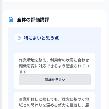
全体の評価講評
特によいと思う点
作業環境を整え、利用者の状況に合わせ
臨機応変に対応できるよう配慮されてい
ます
詳細を見る
1階と2階、そしてエリアごとに作業が分
事業所移転に際しても、理念に基づく地
けられています。作業の内容は利用者の特
域との関わりを深める努力を継続し、展
性によって見極めが行われています。ま