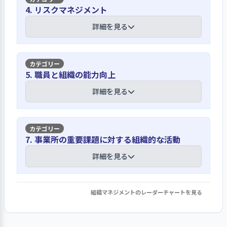
【講評】
ジ、利用者や家族も参加する法人の決
4. リスクマネジメント
での利用者のアンケートや年２回実施
定機関である定期総会の報告資料にも
している支援計画見直し時のモニタリ
理念や行動指針に基づいた具体的な支援
詳細を見る
掲載されて周知が図られており、利用
ングの際に利用者の意見や訴え等を聴
の実施に努めています
者や職員のアンケートでもその趣旨が
き取り支援や事業運営に反映させてい
事業活動の実践に活かされている様子
ます。職員意向は、これまでは、第三者
職員が守るべき事項については、法人
をうかがうことができます。
【講評】
評価受審時の職員アンケート調査なの
5. 職員と組織の能力向上
理念・行動指針及びその説明文に明示
で収集していましたが、今後は職員個
されています。サービス利用契約書や事
災害や事故への対応も重点として取り組
詳細を見る
別での個人面談の形で、一人ひとりの
施設長が事業の方向性や運営上の要点を
業所の運営規程においても「利用者の
んでいます
意向を聴き取ることを本格化したいと
会議やミーテイングで示しています
意思と人格の尊重」「利用者の立場に
考えています。
立ったサービスの提供」を明示して、
リスクに対しては、従前より感染症に
職員相互間の役割やその連携、意識の
【講評】
職員会議やミーティングでも基本的な
7. 事業所の重要課題に対する組織的な活動
対応する分野についての対応に注意を
疎通については高いレベルにあると思
姿勢として説明をして周知を図ってい
地域との関係性が良好なため、近隣の情
払っていました。移転に伴い、近隣と
これからを見据えた人員配置や人材育成
われます。事業所内の事業運営を進めて
詳細を見る
ます。例えば、利用者に対して基本とし
報を把握しやすい状況にあります
の関係も踏まえて火災を含めた災害へ
の土台を据えようと考えています
いくための職員会議や朝の職員ミーテ
て「さん」付けとすることを徹底す
の対応も重点としています。感染症予防
ィングは、施設長が主導で行い、進む
る、具体的な支援においても個人の尊
事業所の理念は「家族や支援機関との
対応、苦情事故対応、防災などの各マ
常勤職員は勤続経験が長く欠員がない
べき方向性や事業運営上の必要なポイ
組織マネジメントのレーダーチャートを見る
厳を保つことを基本とするよう努めて
1. 事業所の重要課題に対して、目標設定・取り
協力、連携」「地域との交流」を挙げ
ニュアルは整備されています。また、利
状態が続いています。しかし、定年の時
ントについて伝えてています。利用者に
います。
組み・結果の検証・次期の事業活動等への反映
ており、家族会主体の発足当時から家
用者の転倒についても注意が払われてい
期も重なっているという状況なので、同
対しては、当日の予定や作業分担の配
を行っている
族や地域の関係機関や近隣とは良好な
ています。古紙回収や外作業に使用する