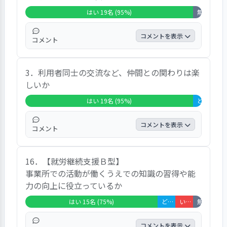
もいえない」と回答した方が10％、「非該
はい 19名 (95%)
無回答・非該当 1名 (5%)
当」と回答した方が5％でした。
コメントを表示
コメント
全回答者20名のうち「事業所の設備は安心し
3．利用者同士の交流など、仲間との関わりは楽
て使える」と回答した方が95％、「非該当」
しいか
と回答した方が5％でした。
はい 19名 (95%)
どちらともいえない 1名 (5%)
コメントを表示
コメント
全回答者20名のうち「利用者同士の交流な
16．【就労継続支援Ｂ型】
ど、仲間との関わりは楽しい」と回答した方
事業所での活動が働くうえでの知識の習得や能
が95％、「どちらともいえない」と回答した
力の向上に役立っているか
方が5％でした。
はい 15名 (75%)
どちらともいえない 2名 (10%)
いいえ 2名 (10%)
無回答・非該当 1名 (5%)
コメントを表示