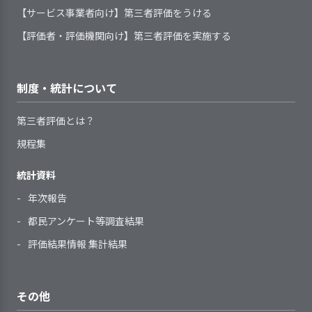
勤務形態に関わらず、職員にさ
を守り、個人の意思を尊重している
た際や業務点検の手段として、日常
業所がスタートした時点でもあり、法人
【サービス事業者向け】第三者評価をうける
への入所など目標がはっき
時期と手順を定めている
まざまな方法で研修等を実施してい
的に手引書等を活用している
全体の問題でもあるので具体的には進め
サービス開始時に、利用者の支
りとしているものは、わか
る
【評価者・評価機関向け】第三者評価を実施する
ることが難しいのが現状のようです。し
援に必要な個別事情や要望を決めら
りやすく記録されているよ
職員一人ひとりの意向や経験等
かし、法人を含めた組織全体の底上げと
れた書式に記録し、把握している
うですので、計画との整合
に基づき、個人別の育成（研修）計
日常の支援にあたっては、個人
現場改善を進めて行くために継続して法
2．利用者等の希望と関係者の意見を取り入
利用開始直後には、利用者の不
性が取れるよう一定のルー
画を策定している
2．サービスの向上をめざして、事業所の標
の意思を尊重している（利用者が
制度・統計について
れた個別の支援計画を作成している
人内で話し合いができるようにして行き
ルを持った記録の取り方な
安やストレスが軽減されるように支
準的な業務水準を見直す取り組みをしてい
職員一人ひとりの育成の成果を
「ノー」と言える機会を設けてい
たいと考えています。
る
どへの検討が望まれます。
援を行っている
確認し、個人別の育成（研修）計画
る）
第三者評価とは？
サービス利用前の生活をふまえ
へ反映している
利用者一人ひとりの価値観や生
規程集
【評語】
た支援を行っている
指導を担当する職員に対して、
活習慣に配慮した支援を行っている
利用者の困りごとにも本人
計画は、利用者の希望を尊重し
サービスの終了時には、利用者
自らの役割を理解してより良い指導
のプライドを大切にして、
統計資料
て作成、見直しをしている
提供しているサービスの基本事
目標の設定と
具体的な目標を設定し、その達成に
の不安を軽減し、支援の継続性に配
ができるよう組織的に支援を行って
親身になって関わっていま
計画は、見直しの時期・手順等
取り組み
向けて取り組みを行った
項や手順等は改変の時期や見直しの
年次報告
慮した支援を行っている
いる
す
の基準を定めたうえで、必要に応じ
基準が定められている
取り組みの検
目標達成に向けた取り組みについ
都民アンケート等調査結果
て見直している
提供しているサービスの基本事
証
て、検証を行った
利用者の金銭管理を事業所
計画を緊急に変更する場合のし
評価結果情報 集計結果
項や手順等の見直しにあたり、職員
では行っていませんが、1
検証結果の反
次期の事業活動や事業計画へ、検証
くみを整備している
や利用者等からの意見や提案を反映
4. 職員の定着に向け、職員の意欲向上に取
映
結果を反映させた
か月の半分を過ぎるとその
り組んでいる
するようにしている
様子に変化が現れる利用者
その他
もいるようです。利用者も