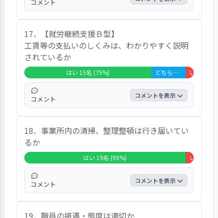
コメント
全回答者20名のうち「事業所での活動が働く
17．【就労継続支援Ｂ型】
うえでの知識の習得や能力の向上に役立って
工賃等の支払いのしくみは、わかりやすく説明
いる」と回答した方が75％、「どちらともい
されているか
えない」と回答した方が10％、「いいえ」と
回答した方が10％、「非該当」と回答した方
はい 15名 (75%)
どちらともいえない 4名 (20%)
いいえ 1名 (5%)
が5％でした。
コメントを表示
コメント
全回答者20名のうち「工賃等の支払いのし
18．事業所内の清掃、整理整頓は行き届いてい
くみは、わかりやすく説明されている」と回
るか
答した方が75％、「どちらともいえない」と
回答した方が20％、「いいえ」と回答した方
はい 19名 (95%)
いいえ 1名 (5%)
が5％でした。
コメントを表示
コメント
全回答者20名のうち「事業所内の清掃、整理
19．職員の接遇・態度は適切か
整頓は行き届いている」と回答した方が