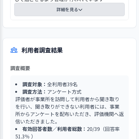
買い出しから行います。決められた費用で人数分
には、先走って話をするのではなく、発語するま
詳細を見る
調理することで、工程や時間配分など自身で考え
でじっくりと待ちます。また、なかなか意見など
る力がつくものと思われます。また、調理を作業
が言えない人のために意見箱の設置を検討してお
通所を継続的に続けるためにも健康管理は必要で
の一部と考えることは、仕事として捉えることも
り、誰もが発言できる環境を整えようと努めてい
す。そのため、訪問看護や家族との連携を重視し
でき自分の役割として、責任感も持つこともでき
ます。
ています。服薬の変更や家庭での状況を把握する
達成感も味わうことができます。楽しみながら調
利用者調査結果
ことで、利用者の様子を注意深く観察することが
理する場面もあり、利用者の生き生きした表情は
できます。必要に応じて受診の同行も行っていま
事業所の理念でもある、利用者にとっての安全で
す。体調不良で休みが続く状況であっても情報の
安心した居場所作りにもつながっています。
調査概要
収集は怠りません。また、発作を起こし救急搬送
した事例もあり、救急隊への正確な情報を伝達で
調査対象：
全利用者39名
きるようにしています。既往歴や薬の情報など最
調査方法：
アンケート方式
新のものが提供できるように書面として作成し、
評価者が事業所を訪問して利用者から聞き取り
万が一に備えており、利用者の安心と事業所とし
を行い、聞き取りができない利用者には、事業
ての安全の現れでもあります。
所からアンケートを配布いただき、評価機関へ返
信いただきました。
有効回答者数／利用者総数：
20/39（回答率
51.3％ ）