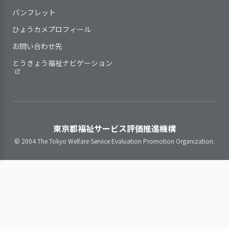
【講評】
3．利用者に関する記録が行われ、管理体制
プライドがあり、お金が足
パンフレット
を確立している
りないといったことは、他
事業所の特性を踏まえ、職員の
理念共有の取組により関係者の理解
ひょうカメプロフィール
の人にはなかなか言えませ
育成・評価と処遇（賃金、昇進・昇
と協力を促進している
ん。職員はそういった利用
お問い合わせ先
格等）・称賛などを連動させている
者の様子の変化は敏感に察
新しい事業所でのスタートを切るこ
就業状況（勤務時間や休暇取
とうきょう福祉ナビゲーション
利用者一人ひとりに関する必要
知して本人の気分を害さな
とができ、利用者や職員にとってよ
得、職場環境・健康・ストレスな
な情報を記載するしくみがある
いよう、利用者の現在の状
り進んだ支援が実施できる展望が開
ど）を把握し、安心して働き続けら
計画に沿った具体的な支援内容
況を受け止め、相談ができ
けてきていると思います。長年従前
れる職場づくりに取り組んでいる
と、その結果利用者の状態がどのよ
る関係機関などを紹介して
の事業所から法人の理念や行動指針
職員の意識を把握し、意欲と働
うに推移したのかについて具体的に
います。事業所の方針であ
の沿っての支援を続けてこられたこ
きがいの向上に取り組んでいる
東京都福祉サービス評価推進機構
記録している
る生活面を含めた利用者へ
とも高く評価されることだと思いま
職員間の良好な人間関係構築の
© 2004 The Tokyo Welfare Service Evaluation Promotion Organization.
の援助の場であることが、
す。しかし、事業継続のためにこれ
ための取り組みを行っている
体現化されています。
からの事業展開をどうしていくかは
当事業所だけではなく法人全体の問
4．利用者の状況等に関する情報を職員間で
題でもあります。職員のモチベーシ
共有化している
ョンを高めて、事業所や法人の行く
末を確かなものとすることは大事な
2．利用者が主体性を持って、充実した時間
事であり、事業所の移転という作業
を過ごせる場になるような取り組みを行って