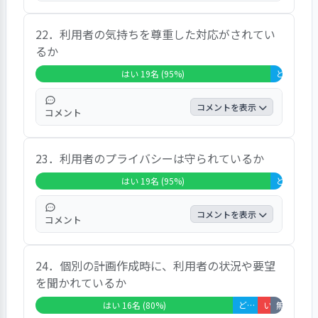
全回答者20名のうち「利用者同士のトラブル
22．利用者の気持ちを尊重した対応がされてい
に関する対応は信頼できる」と回答した方が
るか
70％、「どちらともいえない」と回答した方
が10％、「非該当」と回答した方が20％で
はい 19名 (95%)
どちらともいえない 1名 (5%)
した。
コメントを表示
コメント
全回答者20名のうち「利用者の気持ちを尊重
23．利用者のプライバシーは守られているか
した対応がされている」と回答した方が
95％、「どちらともいえない」と回答した方
はい 19名 (95%)
どちらともいえない 1名 (5%)
が5％でした。
コメントを表示
コメント
全回答者20名のうち「利用者のプライバシー
24．個別の計画作成時に、利用者の状況や要望
は守られている」と回答した方が95％、「ど
を聞かれているか
ちらともいえない」と回答した方が5％でし
た。
はい 16名 (80%)
どちらともいえない 2名 (10%)
いいえ 1名 (5%)
無回答・非該当 1名 (5%)