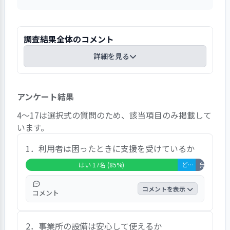
調査結果全体のコメント
詳細を見る
事業所に対する満足度は、全回答者20名のうち
アンケート結果
「大変満足」と回答した方が8名、「満足」と回
答した方が9名、「どちらともいえない」と回答
4～17は選択式の質問のため、該当項目のみ掲載して
した方が2名、「無回答」の方が1名でした。「大
います。
変満足」「満足」と回答した方が全体の85％とな
っており、満足度は非常に高いと言えます。「規
1．利用者は困ったときに支援を受けているか
則正しく生活するために必要な場所になってい
はい 17名 (85%)
どちらともいえない 2名 (10%)
無回答・非該当 1名 (5%)
る」「職員の対応がよい、違う仕事ができるので
よいと思う」「自分ができる作業をこれからも用
コメントを表示
コメント
意してください」といったコメントがありまし
た。
全回答者20名のうち「困ったときに支援を受
2．事業所の設備は安心して使えるか
けている」と回答した方が85％、「どちらと