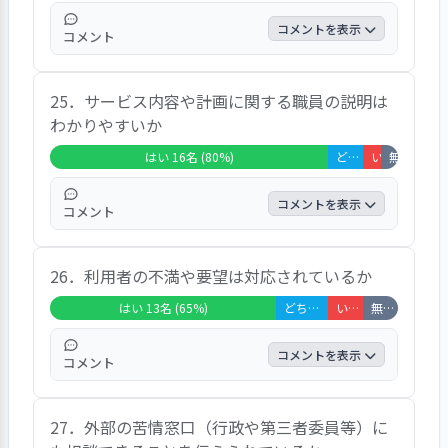
コメントを表示
コメント
全回答者20名のうち「個別の計画作成時に、
25．サービス内容や計画に関する職員の説明は
利用者の状況や要望を聞かれている」と回答
わかりやすいか
した方が80％、「どちらともいえない」と回
答した方が10％、「いいえ」と回答した方が
はい 16名 (80%)
どちらともいえない 2名 (10%)
いいえ 1名 (5%)
無回答・非該当 1名 (5%)
5％、「非該当」と回答した方が5％でした。
コメントを表示
コメント
全回答者20名のうち「サービス内容や計画に
26．利用者の不満や要望は対応されているか
関する職員の説明はわかりやすい」と回答し
た方が80％、「どちらともいえない」と回答
はい 13名 (65%)
どちらともいえない 3名 (15%)
いいえ 2名 (10%)
無回答・非該当 2名 (10%)
した方が10％、「いいえ」と回答した方が
5％、「非該当」と回答した方が5％でした。
コメントを表示
コメント
全回答者20名のうち「不満や要望は対応され
27．外部の苦情窓口（行政や第三者委員等）に
ている」と回答した方が65％、「どちらとも