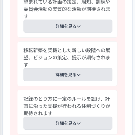
望まれている計画の策定、周知、訓練や
しまい職員が作業に携わり工賃をあげる
委員会活動の実質的な活動が期待されま
というのは事業所の理念にも反するた
す
め、利用者自身ができる範囲で仕事を受
けることとしています。利用者のペースを
詳細を見る
尊重しながら、作業の新規開拓にも積極
的に取り組んでいます。
作業に必要なマニュアルの整備が進めら
移転新築を契機とした新しい段階への展
れ、整備が求められているマニュアルや規
望、ビジョンの策定、提示が期待されま
程については、「虐待防止」「感染症予
す
防」「防災」「苦情・事故対応」のマニ
ュアルや「ハラスメント防止に関する規
詳細を見る
程」も職員ミーティングで話し合われ整備
され、職員への周知や共有が図られてい
懸案だった当事業所の移転、新築作業が
ます。しかし、新たに整備が求められてい
記録のとり方に一定のルールを設け、計
完了して、法人、事業所共に一つの区切り
る事業継続計画の策定や周知、訓練等に
画に沿った支援が行われる体制づくりが
がつき、新たなスタートが切られた段階で
ついては事業所の運営規程に記載はあり
期待されます
す。事業所の環境が整備され事業展開でも
ますが策定には至っていません。虐待防止
新たな展開を模索していく過程にありま
詳細を見る
委員会も本格的には始動していないよう
す。少人数ながら長期間の経験を積み、利
です。これらの策定や周知、実質的な活動