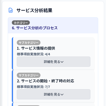
系列の事業所も含め異動を踏まえた人
分等を決めていく朝礼の場で全体的な
関係性を保っています。コロナ禍におい
車輛の事故に備えての事前・事後の点
苦情解決や虐待についてマニュアルの整
詳細を見る
事配置や中核とする職員の育成を行い
事業の流れや方向といったことも伝え
ても法人が主催する家族の集い、地域
サービス分析結果
検、日誌の作成の整備も検討していま
備や研修による職員への周知が図られて
たいと考えています。コロナ禍や当事業
て、理解を得ています。
の精神保健福祉ケア検討会、地域の就
す。
います
所の移転もあって、従前行われていた系
労継続支援B型の事業所の集まりである
列事業所との合同職員会議や施設長間
1. 事業所の理念・基本方針の実現を図る上での重要課
「ふっくらっく」等に参加して情報収
報告の抜けや必要な点の理解の食い違い
6. サービス分析のプロセス
利用者へは、サービス利用契約書や重
の話し合いも滞りがちでした。しか
災害への対応は行われていますので、事
題について、前年度具体的な目標を設定して取り組
集をしています。福祉関係に関する情報
などを防ぐようにしています
要事項説明書に苦情への対応方針や事
し、新しいステップに向けて、法人全
み、結果を検証して、今年度以降の改善につなげてい
業継続計画の策定を期待します
は、行政や福祉系メディア、コンサルタ
業所内外の苦情受付機関の説明を行っ
る（その１）
体の状況を踏まえたうえでの人事交流
ントの機関から様々な地域の情報を得
事業所の移動により環境面での融通性
ています。また、苦情事故対応マニュア
や新規採用も課題として提起し、新し
防災マニュアルや消防計画は整備され
1. サービス情報の提供
て、必要かつ有用な情報は職員会議で
が拡げられており、特別な事情が発生
ルが策定され、対応の手順が示されて
【前年度の重要課題に対する組織的な活
い事業展開を進めていく土台を据えて
ていますが、事業継続計画の策定とい
標準項目実施状況: 4/4
紹介して検討をしています。
し連絡を必要とする場合でも対応が可
おり、マニュアルに沿って対応していま
動（評価機関によるまとめ）】
いきたいと考えています。
う段階にまでは至っていないようです。
能となってきています。反面、スペース
す。移転から間もないこともあり、苦情
詳細を見る
運営規程には事業継続計画の策定、必
による融通性の拡がりで、報告・連
に至るケースはないとのことです。身体
令和3年の3月に従前まで約35年近く事業
PDCAに基づいた中長期計画に基づいた
要な措置の実施、職員への周知、必要
キャリアパスへの職員理解や人材育成へ
絡・相談すべき事項が抜けることがな
拘束や虐待については運営規程にその
所としていた場所から、近隣の区域に念
単年度計画の策定が望まれます
な研修や訓練の実施、計画の見直しな
の工夫やシステム化が期待されます
【講評】
いように注意をはらっています。また、
防止のための措置が規定されており、
願だった移転を果たしました。新しい事
2. サービスの開始・終了時の対応
どが記載されていますので、法人とも
全体像を把握していないと共有すべき
研修を受講したりチェックリストを使
業所への移転により、利用者の作業環境
コロナ禍で、法人の事業所全体で開催
連携をしながらの策定に早急に取り掛
標準項目実施状況: 7/7
関係機関からの問い合わせの他ホーム
キャリアパスについて定められてはい
事項がわからずに困ることが出てくる
用し、それぞれの支援を振り返り、虐
の改善が図られるので、従来の事業所で
していた合同職員会議も中断をしてい
かることが望まれます。火災予防、避難
ページでも事業所の紹介をしています
ますが、アンケートでの職員の反応が
詳細を見る
ので、施設長が注意すべき事項について
待などへの意識づけに取り組んでいま
行っていた作業(封筒加工作業・お菓子箱
ます。さらに、当事業所の新築・移転の
等、その他の災害等に対する必要な訓
あまりなく、職員への周知等について
チェックを行いながら、言葉に出して
す。
折り等）以外への作業の受注や実施を図
推進に力点を置かざるを得ない状況で
練は実施しており、災害に備えてのヘル
毎月2件ほどの問い合わせがあります。
工夫などが必要と感じられます。また、