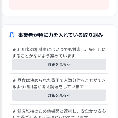
用者とも馴染みの係わりを築いてきた職
が期待されます。
利用者の個別支援計画は、PDCAに沿って
員と共に、新たなステップを踏み出すに
更新され、支援を提供し記録されていま
あたり、理念と共に中長期にわたる人材育
す。業務日誌はクラウド上で日ごと、利用
成や事業展開の各方面について新たな展
者ごとに選択をして確認することもできる
望を示していく必要があると感じます。事
利用者の情報が把握しやすいシステムと
業だけではなく法人全体も含めての着実
事業者が特に力を入れている取り組み
なっています。しかし、計画に沿った支援
かつ実効性あるビジョンの策定が期待さ
ができているかどうかの記録にはなってい
れます。
★ 利用者の相談事にはいつでも対応し、後回しに
ないこともあるようです。記録に必要な情
することがないよう努めています
報の項目、支援計画の目標を達成するた
めに必要な支援はどういったことかを洗
詳細を見る
い出すことが必要と思われます。記録は日
記的なものになりがちなものもあります
事業所が職員に期待することとして「常に利用者
★ 昼食は決められた費用で人数分作ることができ
ので、一定の記録の取り方のルールなどを
の立場に立ち話を聞く。利用者の訴えは後回しに
るよう利用者が考え調理をしています
設けることが期待されます。
しないよう心がける」としています。利用者から
詳細を見る
の訴えはその場で対応することとしています。例
えば、深刻な相談事がある場合などは作業中の方
作業の一環として、当番制で利用者が昼食を自炊
★ 健康維持のため他機関と連携し、安全かつ安心
が話をしやすいこともあるため、相談室で対応し
しています。毎日、決められた費用で献立を考え
して過ごせるよう管理が行われています
ています。話をするのが苦手な人、反応が遅い人