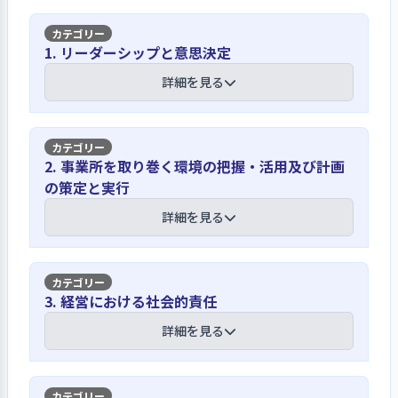
1. リーダーシップと意思決定
詳細を見る
【講評】
2. 事業所を取り巻く環境の把握・活用及び計画
の策定と実行
理念・行動方針が明示、周知されてお
り、事業実践に活かされています
詳細を見る
当事業所は精神障がいがある方の家族
を中心とした「東村山けやき家族会」
【講評】
3. 経営における社会的責任
が創設の発端であり、共同作業所とし
て35年地域と共に歩み続けています。
職員個別の面談による意向の聴取、確認
詳細を見る
昨年4月に、長年活動の拠点であった事
を本格的に行う予定です
業所を新築し、移転されました。理
念・行動指針は事業所内やホームペー
利用者の意向については、第三者評価