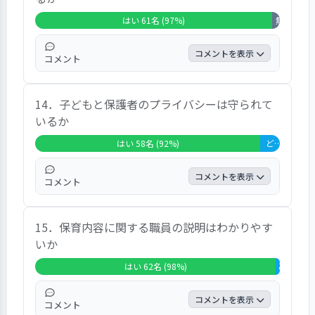
談にも乗ってくださり、どういう風にしてい
はい 61名 (97%)
無回答・非該
くのが良いか一緒に考えてくれました」「喧
嘩になってしまっても双方の意見を尊重して
コメントを表示
コメント
くれているようです」という声が寄せられて
いた。
「はい」の回答は96.8%、「無回答・非該
14．子どもと保護者のプライバシーは守られて
当」の回答は3.2%であった｡ 自由意見では、
いるか
「子どもの職員への態度を見れば、良い関係
でいると思います」という声が寄せられてい
はい 58名 (92%)
どちらともいえない 5名 (8%)
た。
コメントを表示
コメント
「はい」の回答は92.1%、「どちらともいえ
15．保育内容に関する職員の説明はわかりやす
ない」の回答は7.9%であった｡ 自由意見で
いか
は、特に参考になるような意見は寄せられて
いなかった。
はい 62名 (98%)
どちらとも
コメントを表示
コメント