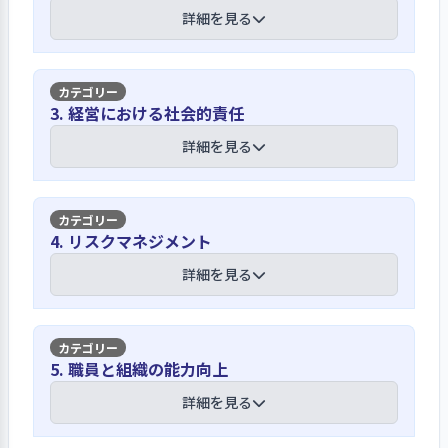
とともに園の目標を全職員で見直してい
詳細を見る
る
保育理念や保育方針、保育目標は園内
【講評】
3. 経営における社会的責任
の各所に掲示しているほか、毎年4月の
職員会議では全員でこれを唱和するこ
人事評価の際の個人面談を通じて職員の
詳細を見る
ととしている。また、この職員会議で
考えるニーズや課題観を把握している
は唱和だけではなく年間の保育目標の
見直しにも取り組んでいる。今年度も
園の「報連相」の仕組みを通じて、職
【講評】
この見直しが行われており、子どもの主
4. リスクマネジメント
員からはサービス改善に関する様々な
体性発揮をテーマとしている現状を踏
提案とその協議を行える環境ができて
勤務形態に関わらず全職員が虐待チェッ
詳細を見る
まえ、園目標の一つを「意欲の持てる
いる。また、園長との人事評価面接で
クを行い日々の保育を見直している
子ども」とした。保育理念や方針は職
は職員個々人からそれぞれの考えや思
員マニュアルにも記載されており、職
いを聞くまたとない機会になってい
子ども一人一人の人格を尊重しないか
員は各自このマニュアルを携帯しなが
【講評】
る。園ではこれらの取り組みを通じた
5. 職員と組織の能力向上
かわりや物事を強要するようなかかわ
ら折に触れてその内容を見直すことと
改善例も豊富に見られる。今年度では
り・脅迫的な言葉がけ、罰を与える・
している。
日常生活での怪我や感染症などリスクの
詳細を見る
夕方の子どもの人数が増えたことによ
乱暴なかかわり等、5つの視点からなる
優先順位をつけながら対策を講じている
るお茶の時間の変更や土曜日保育の受
24項目のチェックシートを用いて人権