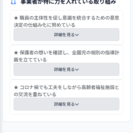
事業者が特に力を入れている取り組み
ながら、ホームページの内容については
何枚かの園の外観の様子や季節ごとのお
★ 職員の主体性を促し意識を統合するための意思
およその行事のタイトル紹介等に留まって
決定の仕組み化に努めている
おり、子育て支援事業については各園のイ
ベント予定の一覧表がメインとなってい
詳細を見る
る、利用者の利便性に改善余地の大きな
ものとなっていた。地域の福祉ニーズに応
園での意思決定やその周知については園のマニュ
★ 保護者の想いを確認し、全園児の個別の指導計
えるための情報発信のあり方の再考が望
アル「計画と会議の進め方」や「問題解決のため
画を立てている
まれる。
のフローチャート」に明示している。職員はこれ
詳細を見る
らのマニュアルに従って日々の会議や問題解決の
ための会議を進めている。園長も園の重要な案件
子ども一人一人の育ちを大切に育むため、1歳～5
★ コロナ禍でも工夫をしながら高齢者福祉施設と
について画一的なトップダウンの指示を出すので
歳児の全園児の個別の指導計画を立てている。年
の交流を重ねている
はなく、内容に応じて職員間での議論を促すこと
度当初の個人面談前には、子どもに経験させたい
としている。その際にも若手職員等も自身の意思
詳細を見る
こと、こんなところを伸ばしたいなどについて保
を表明できるよう小グループでの議論環境として
護者の想いを確認している。個人面談では、保護
いるほか、異動者が園目標を早期に理解できるよ
園の近隣には、高齢者福祉施設があり新型コロナ
者の想いをもとに作成した個別計画に沿って面談
う、園目標再考の議論の場に参加させるなどの運
ウイルス感染症拡大防止に努めながら、4・5歳児
を行い、目標や子どもの姿を共有している。年度
営上の様々な工夫も見られる。