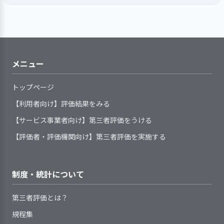
る。
議」に出席した職員が職員会議で報告
サービスの開始にあたり、基本
事業所が地域の一員としての役
係機関と連携しながら対応する体制
事業所が求める職責または職務
ている
利用希望者等の問い合わせや見
けるように月の計画、週案
や過程の理解については課題が残るとの
を行い、内容を全職員で共有してい
的ルール、重要事項等を保護者の状
割を果たすため、地域関係機関のネ
を整えている
内容に応じた長期的な展望（キャリ
利用者等に対し、重要な案件に
学の要望があった場合には、個別の
を立案し実践している。
結論に至った。この結果を受けて、今年
る。「虐待防止及び見守り児の対応」
況に応じて説明している
ットワーク（事業者連絡会、施設長
アパス）と連動した事業所の人材育
関する決定事項について、必要に応
状況に応じて対応している
度は「保育の見える化」をテーマとした
マニュアルがあり、発見時は関連機関
サービス内容について、保護者
会など）に参画している
成計画を策定している
じてその内容と決定経緯を伝えてい
園内プロジェクトを発足させ、年間計画
と素早く連携を取る体制を整えてい
子ども一人一人の発達に応
1．定められた手順に従ってアセスメント
の同意を得るようにしている
地域ネットワーク内での共通課
1．手引書等を整備し、事業所業務の標準化
る
を立てながら園庭門の掲示を進めるとと
メニュー
る。
（情報収集、分析および課題設定）を行
じた保育環境を整えている
サービスに関する説明の際に、
を図るための取り組みをしている
題について、協働できる体制を整え
もに、英訳やルビ等の表記も織り交ぜる
い、子どもの課題を個別のサービス場面ご
保護者の意向を確認し、記録化して
て、取り組んでいる
こととした。また、園内研修ではドキュ
とに明示している
トップページ
子どもの発達や興味・関心
3. 事業所の求める人材像を踏まえた職員の
いる
メンテーションの思想を職員で学び、保
を確認しながら、発達に合
育成に取り組んでいる
【利用者向け】評価結果をみる
育のねらいや過程を視覚的に理解できる
わせた玩具の入れ替えやコ
手引書(基準書、手順書、マニュ
写真を撮影ことにも挑戦するなど、より
1．子どものプライバシー保護を徹底してい
【サービス事業者向け】第三者評価をうける
ーナー設定など環境構成を
アル)等で、事業所が提供しているサ
る
専門性を高めた取り組みに挑戦してい
子どもの心身状況や生活状況等
工夫している。年齢に応じ
2．サービスの開始及び終了の際に、環境変
【評価者・評価機関向け】第三者評価を実施する
ービスの基本事項や手順等を明確に
る。
を、組織が定めた統一した様式によ
化に対応できるよう支援を行っている
勤務形態に関わらず、職員にさ
たコーナー設定は、ままご
している
って記録し把握している
とやブロック、絵本、お絵
まざまな方法で研修等を実施してい
提供しているサービスが定めら
子どもや保護者のニーズや課題
【評語】
かきなど、子どもが自主的
る
制度・統計について
れた基本事項や手順等に沿っている
子どもに関する情報（事項）を
を明示する手続きを定め、記録して
に興味を持ち、落ち着いて
職員一人ひとりの意向や経験等
かどうか定期的に点検・見直しをし
外部とやりとりする必要が生じた場
目標の設定と
具体的な目標を設定し、その達成に
いる
サービス開始時に、子どもの保
遊ぶことができるように配
に基づき、個人別の育成（研修）計
第三者評価とは？
ている
合には、保護者の同意を得るように
取り組み
向けて取り組みを行った
アセスメントの定期的見直しの
育に必要な個別事情や要望を決めら
慮している。年齢ごとに興
画を策定している
職員は、わからないことが起き
している
規程集
時期と手順を定めている
れた書式に記録し、把握している
味関心が向けられるように
取り組みの検
目標達成に向けた取り組みについ
職員一人ひとりの育成の成果を