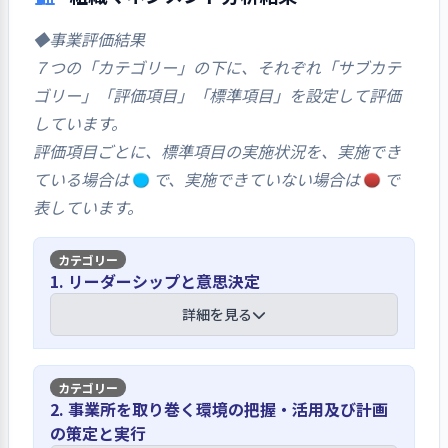
ので、いざとなったときは相談できると思い
ます」という声が寄せられていた。
◆事業評価結果
７つの「カテゴリー」の下に、それぞれ「サブカテ
ゴリー」「評価項目」「標準項目」を設定して評価
しています。
評価項目ごとに、標準項目の実施状況を、実施でき
ている場合は
で、実施できていない場合は
で
表しています。
1. リーダーシップと意思決定
詳細を見る
【講評】
2. 事業所を取り巻く環境の把握・活用及び計画
の策定と実行
4月の職員会議で理念や方針を唱和する