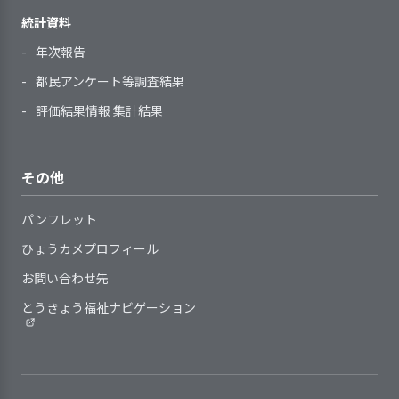
た際や業務点検の手段として、日常
子どもの羞恥心に配慮した保育
証
て、検証を行った
利用開始直後には、子どもの不
「SDGsえどがわ10の行
確認し、個人別の育成（研修）計画
的に手引書等を活用している
統計資料
を行っている
安やストレスが軽減されるように配
動」の中から「電気も水も
へ反映している
検証結果の反
次期の事業活動や事業計画へ、検証
年次報告
慮している
大切に使おう」「健康的な
指導を担当する職員に対して、
映
結果を反映させた
2．全体的な計画や子どもの様子を踏まえた
サービスの終了時には、子ども
食事をし、運動を心がけ、
自らの役割を理解してより良い指導
都民アンケート等調査結果
指導計画を作成している
や保護者の不安を軽減し、支援の継
十分な睡眠をとろう」を選
2．サービスの向上をめざして、事業所の標
ができるよう組織的に支援を行って
2．サービスの実施にあたり、子どもの権利
評価結果情報 集計結果
【講評】
続性に配慮した支援を行っている
準的な業務水準を見直す取り組みをしてい
びクラスで工夫し取り組ん
いる
を守り、子どもの意思を尊重している
る
でいる。
理念共有の取組により関係者の理解
指導計画は、全体的な計画を踏
その他
と協力を促進している
まえて、養護（生命の保持・情緒の
特別な配慮が必要な子ども
4. 職員の定着に向け、職員の意欲向上に取
日常の保育の中で子ども一人ひ
安定）と教育（健康・人間関係・環
も共に成長できるよう支援
パンフレット
感染症の拡大という外部環境の変化
提供しているサービスの基本事
り組んでいる
とりを尊重している
境・言葉・表現）の各領域を考慮し
体制を整えている
に直面しながらも、保護者に保育の
項や手順等は改変の時期や見直しの
ひょうカメプロフィール
子どもと保護者の価値観や生活
て作成している
理解を促すという本質的なテーマに
基準が定められている
習慣に配慮した保育を行っている
指導計画は、子どもの実態や子
お問い合わせ先
特別な配慮が必要な子ども
正面から取り組んだ好例であると言
提供しているサービスの基本事
虐待防止や育児困難家庭への支
どもを取り巻く状況の変化に即し
が友だちとの関わりの中で
える。日々の保育に関する理解とい
事業所の特性を踏まえ、職員の
とうきょう福祉ナビゲーション
項や手順等の見直しにあたり、職員
援に向けて、職員の勉強会・研修会
て、作成、見直しをしている
共に成長できるように指導
う定量的に測りづらい目標を掲げな
育成・評価と処遇（賃金、昇進・昇
や保護者等からの意見や提案、子ど
を実施し理解を深めている
個別的な計画が必要な子どもに
計画を作成し実践してい
がらも、極力これを客観的に振り返
格等）・称賛などを連動させている
もの様子を反映するようにしている
対し、子どもの状況（年齢・発達の
る。また、必要に応じて専
るように努め、更なる伸び代を求め
就業状況（勤務時間や休暇取
状況など）に応じて、個別的な計画
門の巡回指導員のアドバイ
る姿勢も評価したい。この姿勢が保
得、職場環境・健康・ストレスな