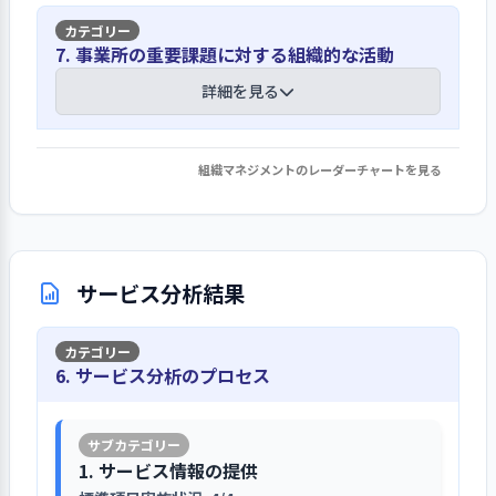
け入れ方法の変更などが行われた。こ
入園前説明会や保護者会等を通じて保護
擁護のためのセルフチェックを行って
園生活で起こりうるリスクを職員会議
れらの検討内容も議事録や改訂された
者に対しても園の理念や目標を周知して
【講評】
いる。このセルフチェックは全職員を
7. 事業所の重要課題に対する組織的な活動
で洗い出し、リスクの発生確率とそれ
マニュアルで確認できるようになって
いる
対象としており、勤務時間の長短等に
ぞれの影響度の2軸でこれらを評価し優
おり、円滑な園内共有が行われている様
詳細かつ明確な保育士としてのキャリア
詳細を見る
関わらず各自が1～2回実施している。
先順位を決定している。園では園内処
子が伺える。
パスという形で必要な人材像を明示して
感染症対策の必要性から保護者が保育
その後の振り返りも行われており、議事
理で済まない怪我と感染症への対応、
いる
室等の園内に掲示されている保育理念
録からは散歩やプール前の声掛けや、
散歩先での事故を優先すべきリスクと
や目標を閲覧できることがなくなった
組織マネジメントのレーダーチャートを見る
子どもが自分で行くか行かないかを考
1. 事業所の重要課題に対して、目標設定・取り
行事ごとの感想文や子育て支援事業のア
し、それぞれの対応を定めている。ま
階層別に求められる専門性や職務遂行
ものの、園庭門近くの掲示板にこれら
える時間を取ることの重要性など、子
組み・結果の検証・次期の事業活動等への反映
ンケートを通じて地域の福祉ニーズを掴
た、この検討を通じて職員のリスクに
能力について、中・長期的に示したキ
の内容をイラスト入りで伝えている。
どもの人権を尊重したかかわりを相互
を行っている
んでいる
対する認識も強化されており、ヒヤリ
ャリアアップに基づいたキャリアパス
また、これらの内容は入園前の説明会
確認している様子が伺えた。
ハットの重要性の再認識やリスクに対
詳細を見る
を示し、職員に周知している。このキ
のほか毎年の保護者会でも園長が説明
保護者の意向や意見を把握するために
サービス分析結果
する職員間のバラつきの是正のほか、
ャリアパスは新規採用保育士から中
をしている。今年度5月に行われた保護
園名をもじった以心伝心ボックス
初期対応の不十分さによる二次被害の
区のマニュアルをベースとした園の虐待
堅、主任保育士を経て最終的には園長
者会でも園長から現在の子どもの姿に
（い・しんでん・しん）を設置してい
発生事例の共有なども行われている。
防止及び見守り児の対応を作成し展開し
への道筋となっている。このキャリア
ついての話しと共に園目標と保育のね
1. 事業所の理念・基本方針の実現を図る上での重要課
るほか、行事等の後には感想文として
6. サービス分析のプロセス
ている
パスのための保育士に期待される保育
らいについて説明があった。その際に
題について、前年度具体的な目標を設定して取り組
意見を募っている。保護者から寄せら
士像及び必要な技術も一覧にされてお
み、結果を検証して、今年度以降の改善につなげてい
はレジメも用いており、全体的な計画
避難訓練では地域住民の混乱を想定する
れたコメントは職員で確認するととも
区の虐待防止マニュアルに基づいて園
る（その１）
り、勤続年数による保育士の姿も明示
に基づく各クラスの年間目標の根幹と
など有事の際の実行性を高めている
に、園だよりでその内容を公開してい
としての「虐待防止及び見守り児の対
されている。職員はこのキャリアパス
して理念や方針などについて話をして
1. サービス情報の提供
る。また、地域子育て支援のアンケー
応」として、保育園の役割を明確にし
【前年度の重要課題に対する組織的な活
を目安にしながら自身の将来を考える
いる。
災害訓練年間計画表を策定し、地震や