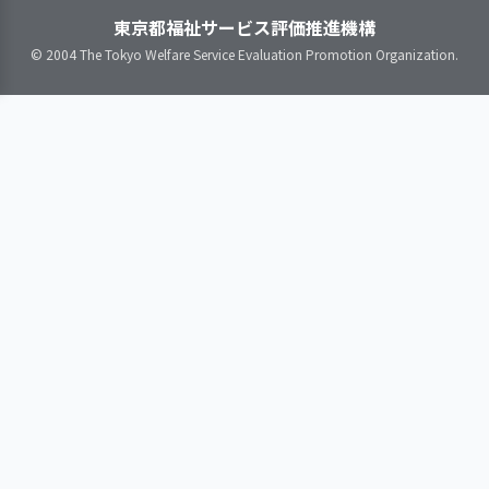
の作成、見直しをしている
スを参考にして保育に取り
護者に保育の理解を促すという取り
ど）を把握し、安心して働き続けら
東京都福祉サービス評価推進機構
指導計画を保護者にわかりやす
入れている。一緒に同じ活
組みを園内プロジェクトに進化さ
れる職場づくりに取り組んでいる
© 2004 The Tokyo Welfare Service Evaluation Promotion Organization.
く説明している
動をする中で、友だちの名
せ、ドキュメンテーションという新
職員の意識を把握し、意欲と働
指導計画は、見直しの時期・手
前を呼んだり友だちに興味
たな知見の蓄積に繋がっていると思
きがいの向上に取り組んでいる
順等の基準を定めたうえで、必要に
が持てたりできるように、
われる。この探究心の更なる進化に
職員間の良好な人間関係構築の
応じて見直している
保育士が関わったことでど
よる取り組み強化が期待される。
ための取り組みを行っている
うなったかを個人日誌に記
載している。発達の過程で
生じる子ども同士のトラブ
3．子どもに関する記録が行われ、管理体制
ル（遊具の取り合いやかみ
を確立している
つき等）の際には、子ども
の気持ちに寄り添い、思い
を受け止めた上で相手の気
持ちを知らせていくように
子ども一人ひとりに関する必要
努めている。
な情報を記載するしくみがある
指導計画に沿った具体的な保育
内容と、その結果子どもの状態がど
のように推移したのかについて具体