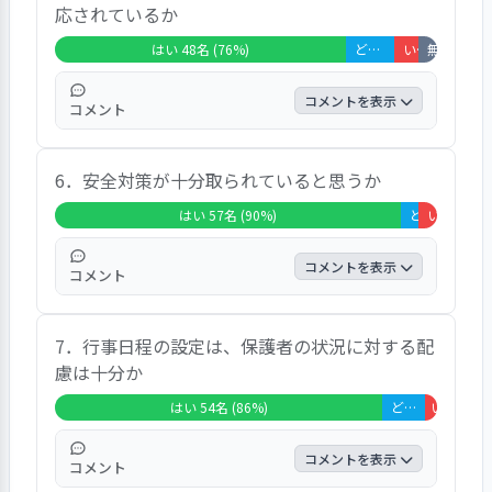
応されているか
1.6%、「無回答・非該当」の回答は1.6%で
あった｡ 自由意見では、「散歩に行ったり、
はい 48名 (76%)
どちらともいえない 8名 (13%)
いいえ 4名 (6%)
無回答・非該当 3名 (5%)
園庭で遊んでいるようなので十分行われてい
ると思います」「コロナで制限がある中で
コメントを表示
コメント
も、色々考えて工夫して下さっているなと感
じます」という声が寄せられていた。
「はい」の回答は76.2%、「どちらともいえ
6．安全対策が十分取られていると思うか
ない」の回答は12.7%、「いいえ」の回答は
6.3%、「無回答・非該当」の回答は4.8%で
はい 57名 (90%)
どちらともいえない 3名 (5%)
いいえ 3名 (5%)
あった｡ 自由意見では、「あまりないです
が、お迎えに行けなかった時、待っていてく
コメントを表示
コメント
れました」という声が寄せられていた。
「はい」の回答は90.5%、「どちらともいえ
7．行事日程の設定は、保護者の状況に対する配
ない」の回答は4.8%、「いいえ」の回答は
慮は十分か
4.8%であった｡ 自由意見では、「外遊びの際
に、防犯バックのようなものを常に見かけま
はい 54名 (86%)
どちらともいえない 7名 (11%)
いいえ 2名 
す。意識の高さを感じます」「問題が発覚し
た場合は速やかに対応していただけていま
コメントを表示
コメント
す」という声が寄せられていた。