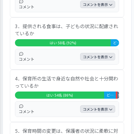
ど､回答者個々の考え方や気になる点が寄せられ
コメントを表示
ている｡設問別では、「心身の発達」「興味や関
コメント
心」「食事」「自然や社会との関わり」「安全対
「はい」の回答は98.4%、「どちらともいえ
策」「行事日程」「信頼関係」「整理整頓」「接
3．提供される食事は、子どもの状況に配慮され
ない」の回答は1.6%であった｡ 自由意見で
遇」「病気やけが」「トラブル対応」「気持ちの
ているか
は、「毎日楽しく遊んでいるようで朝もニコ
尊重」「プライバシーの保護｣「保育内容の説
ニコ登園します」という声が寄せられている
明」「不満や要望の対応」「苦情窓口」などの17
はい 58名 (92%)
どちらともいえない 5名 (8%)
一方、「クラス全体の活動は掲示してくれて
問中16問が80%以上の支持を得ている。
いますが、個人に対してどう接してくれてい
コメントを表示
コメント
るかが分かりません」という意見が寄せられ
ていた。
「はい」の回答は92.1%、「どちらともいえ
4．保育所の生活で身近な自然や社会と十分関わ
ない」の回答は7.9%であった｡ 自由意見で
っているか
は、「給食のメニューを作ってとねだられる
ことも多いです」という声が寄せられてい
はい 54名 (86%)
どちらともいえない 7名 (11%)
いいえ 1名 
無回答・非
た。
コメントを表示
コメント
「はい」の回答は85.7%、「どちらともいえ
5．保育時間の変更は、保護者の状況に柔軟に対
ない」の回答は11.1%、「いいえ」の回答は