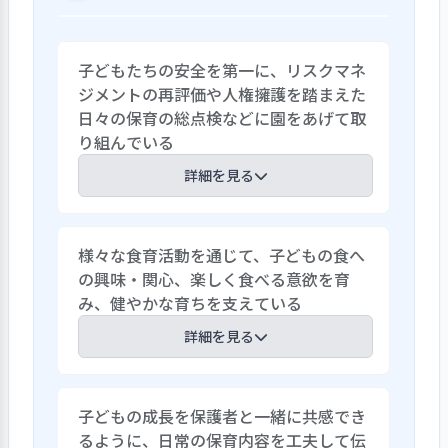
子どもたちの安全を第一に、リスクマネ
ジメントの再評価や人権擁護を踏まえた
日々の保育の総点検などに園をあげて取
り組んでいる
詳細を見る
安全強化に向けて、園で起こりうるリスク
様々な食育活動を通じて、子どもの食へ
を洗い出し、その内容を発生確率と影響
の興味・関心、楽しく食べる意欲を育
度から優先順位をつけた上でそれぞれの
み、健やかな育ちを支えている
対応を定めているほか、子どもの人権擁
護に関するセルフチェックを全職員で行
詳細を見る
っている。セルフチェック実施後には職員
同士で食事や排泄等の日々の保育の内容
食事は、楽しみながら美味しく食べられ
を一つずつ見直しながら、知らず知らず
子どもの成長を保護者と一緒に共感でき
る雰囲気作りを大切にし、園庭やテラス
の内に子どもに職員の都合を強要するこ
るように、日常の保育内容を工夫して伝
を利用し、ハンバーガー屋さんやラーメン