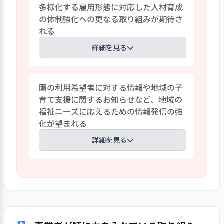
多様化する雇用形態に対応した人材育成
等の立ち入り可能エリアの縮小に伴い、
の体制強化への更なる取り組みが期待さ
園庭門に行事や日々の保育の様子を写真
れる
入りで記した掲示板を作成したほか、保
護者の意見を募る以心伝心ボックスを設
詳細を見る
置するなどして保護者とのコミュニケー
ション強化を図っている。しかしながら、
組織力の向上に向けて、園では新規採用や
保護者とも共有すべき園内での安全に関す
園の利用希望者に対する情報や地域の子
異動者に対する受け入れ態勢の仕組み化
る心構えや子どもたちの制作物などが保
育て支援に関するお知らせなど、地域の
や園のキャリアパス、各種研修等を用い
護者の立ち入れない園内廊下等に掲示さ
福祉ニーズに応えるための情報発信の強
て、正規職員のスキルアップの環境を整え
れていた。感染症対策等による保護者の
化が望まれる
ている。一方で、勤務時間や雇用形態の異
動線を踏まえた情報の掲示や新たな媒体
なる非常勤職員に対しても園長との定期的
詳細を見る
の採用など、保護者に対するより一層の情
な個人面談や会議を通じて園運営の強化
報発信への工夫が期待される。
のための人材育成に努めているものの、
園では園外掲示板やホームページで園の
その内容は正規職員とは異なる点もあり、
情報を伝えている。また、地域の子育て支
園でもこれを課題としている。業務内容
援事業であるぴよぴよ広場については、
の違い等は踏まえながらも、多様化する
希望者にその内容を紹介できるよう年間
雇用形態に対応した更なる人材育成の体
予定表やポスターを用いている。しかし
制強化が期待される。