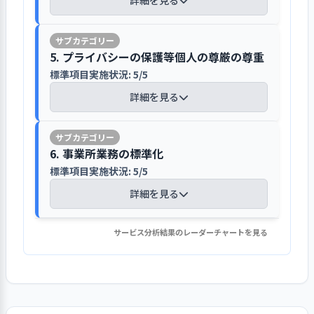
詳細を見る
ている。一人一人「入園のしおり」を
い時の水の無駄遣いを抑止するイラス
や行事食の紹介、はじめての保育園入
か、園長や副園長のフォローを受ける
ィスカッションと意思決定を促してい
なっている。
け、日々行われている子どもの出席確認
もとに保育士が保育園の概要や保育内
トの掲示や電気がどこで使われている
園申し込みポスターなどを季節の装飾
ことで新規職員の育成を通じた自分自
る。
園で取り扱う電子情報はそれぞれの機
子どもの情報は、入園時に保護者から
や戸外活動から帰った際の人数確認な
容、持ち物等について説明している。
かの学びのほか、職員の扮するSDGsキ
などを用いながら掲示している。
身の成長機会にもなっている。
密性に応じてパスワードIDを利用した
提出してもらう児童状況票やお子さん
どの精度について、改めてあるべき対
【評語】
持ち物の説明は、初めての人でも分か
ャラクターの登場や絵本の読み聞かせ
5. プライバシーの保護等個人の尊厳の尊重
アクセス制限を行っているほか、庁舎と
の入園までの生活状況などの様式に記
応の見直しを行った。他にも、職員か
りやすいように、実物の見本を用意し
1．子ども一人ひとりの発達の状態に応じた
などが挙げられる。この取り組みは園
近隣小学校への園だよりの送付や地域
標準項目実施状況: 5/5
のイントラネットと外部接続のインタ
載され、一人一人管理している。入園
ら子どもへの声掛けのあり方を職員間
保育の見える化やヒヤリハットなど毎期
目標の設定と
具体的な目標を設定し、その達成に
保育を行っている
ている。面接の最後には、重要事項説
だよりで保護者にも伝えられており、
1. 事業所が目指していることの実現に向け
の連絡会などで関係機関との連携を図
ーネットを区分することでセキュリテ
取り組み
向けて取り組みを行った
詳細を見る
後の個々の生活状況や保護者の状況等
で見直すなど、保育を取り巻く環境に
のテーマを決めて園内研修を進めている
明書に基づいて必要な情報が共有でき
「健康的な食事をし運動を心がけ十分
て一丸となっている
っている
ィを強化している。また、職員の認識
は児童票に記載している。保護者から
応じて園を挙げた対応を行っている。
ているか確認をし、保護者からサイン
な睡眠をとろう」「電気も水も大切に
取り組みの検
目標達成に向けた取り組みについ
標準項目実施状況: 7/7
違い等による情報漏洩等が発生しない
要望があった時には「特例チェック
園内研修では毎期いくつかのテーマを
証
て、検証を行った
をもらい同意を得ている。
使おう」の2つの目標への取り組みを呼
毎月、園近隣の小学校2校に対して園だ
【講評】
よう、オンライン学習システムを活用
詳細を見る
表」に記入し、引継ぎ時に担任にその
定め、プロジェクトメンバーが中心と
発達の過程や生活環境などによ
6. 事業所業務の標準化
びかけている。
よりを送付するとともに、園舎の入っ
検証結果の反
しながら職員に情報管理の具体的対応
次期の事業活動や事業計画へ、検証
内容を報告して情報共有している。個
なって園での知見を蓄積している。今
り、子ども一人ひとりの全体的な姿
徐々に保育園に慣れていけるように、
標準項目実施状況: 5/5
ている住宅施設の掲示板や関係施設で
映
結果を反映させた
プライバシー保護や子どもの羞恥心に
を周知している。また、個人情報につ
1. 事業所を取り巻く環境について情報を把
人面談前には、「子どものどんなとこ
期は絵本を通した豊かな心育てやヒヤ
を把握したうえで保育を行っている
保護者や子どもの状況に応じた対応を
同園の行っている子育て支援事業「ぴ
配慮した支援を行っている
詳細を見る
いては個人情報保護方針と開示請求の
握・検討し、課題を抽出している
ろを伸ばしていきたいか、どのような
リハットへの注力のほか保育ドキュメ
子どもが主体的に周囲の人・も
している
よぴよ広場」の情報を掲示している。
手順を定め、その実行に取り組んでい
標準項目実施状況: 6/6
経験をさせたいか」という保護者の思
ンテーションに基づいた保育の見える
1. 事業所が目指していること（理念・ビジ
1. 社会人・福祉サービス事業者として守る
の・ことに興味や関心を持ち、働き
【講評】
また、園の経営層職員は地域の園長会
入園時の面接では個人情報の取り扱い
る。この内容は職員への周知のみなら
ョン、基本方針など）を周知している
いを記入する欄を設け、その内容を個
化に取り組んでいる。特に昨今の感染
サービス分析結果のレーダーチャートを見る
べきことを明確にし、その達成に取り組ん
かけることができるよう、環境を工
「家庭状況票」をもとに園長が保護者
詳細を見る
【講評】
や副園長会、定例係長会等に参加し、
について説明し、同意を得ている。個
ず、入園説明会や保護者会でも利用者
別計画に反映させている。面談後はそ
症対策の強化から保護者が保育現場を
理念共有の取組により関係者の理解
でいる
夫している
の状況を確認しながら保育時間を決定
保育園や保育課内の情報共有に努めて
人情報の取り扱いについては、園の個
に対して周知している。
の内容を児童票に記載している。
直接見ることが困難になっていること
と協力を促進している
子ども同士が年齢や文化・習慣
し、「児童状況票」「お子さんの入園
標準項目実施状況: 2/2
園の保育マニュアルを各職員に配布し
いる。地域の子育て関係施設等地域連
人情報の保護に関するマニュアルに則
から、保育の見える化は優先的な取り
の違いなどを認め合い、互いを尊重
までの生活状況」の記載内容を踏ま
年度当初の職員会議でその内容を確認
絡会にも参加しており、同園の子育て
っている。保護者が写真やビデオ撮影
2. 実践的な計画策定に取り組んでいる
詳細を見る
事業所が目指していること（理
子どもの状況を把握し全体的な計画か
組みテーマとなっている。園ではこう
園の3か年事業計画でも掲げている
する心が育つよう配慮している
え、子どもが安心して保育がスムーズ
している
1. 事業所を取り巻く環境について情報を把
支援事業の様子を知らせるとともに他
する行事の際はSNS掲載禁止について
標準項目実施状況: 5/5