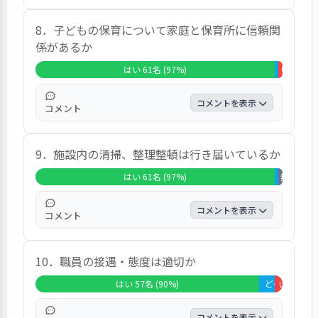
「はい」の回答は85.7%、「どちらともいえ
8．子どもの保育について家庭と保育所に信頼関
ない」の回答は11.1%、「いいえ」の回答は
係があるか
3.2%であった｡ 自由意見では、「日程が合わ
なければ配慮してもらいました」「かなり前
はい 61名 (97%)
どちらともい
いいえ 1名
から予定を聞いてくれます」という声が寄せ
られていた。
コメントを表示
コメント
「はい」の回答は96.8%、「どちらともいえ
9．施設内の清掃、整理整頓は行き届いているか
ない」の回答は1.6%、「いいえ」の回答は
1.6%であった｡ 自由意見では、「職員とはよ
はい 61名 (97%)
どちらともい
無回答・非
く話をしていますし、面談で相談もできてい
ます」という声が寄せられている一方、「職
コメントを表示
コメント
員と園での様子など話す機会が少ないです」
という意見が寄せられていた。
「はい」の回答は96.8%、「どちらともいえ
10．職員の接遇・態度は適切か
ない」の回答は1.6%、「無回答・非該当」
の回答は1.6%であった｡ 自由意見では、「毎
はい 57名 (90%)
どちらともいえない 4名 (6%)
いいえ 2名 
日掃除をしていただいている姿を見ているの
で、大丈夫だと思っています」「とても清潔
コメントを表示