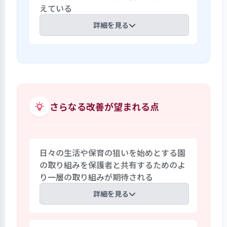
とがないか等を確認している。また、事
えている
屋さん、お弁当箱に詰めるなど、給食調理
業継続計画も定期的に見直しており、水害
師と連携を取りながら工夫している。毎
詳細を見る
に対する避難計画の再考を始めとする安
月の誕生会食の日には、その月に誕生日
全強化の取り組みも見られた。
を迎える4・5歳児を事務室に招いてお
日常の保育の内容を保護者に知ってもらう
り、子どもたちも楽しみにしている。野菜
ために「保育の見える化」を行っている。
の栽培では、「自分で育てた野菜を食べ
日常の遊びや生活面など写真を撮って掲示
たい」「どんな味なのかな」という食へ
し、行事についても当日を迎えるまでの過
の興味・関心が広がるように働きけてい
程を月日を追って掲示している。外国籍の
さらなる改善が望まれる点
る。様々な食育活動を通じて、子どもの食
利用者も多いため英語でコメントを載せ
への興味・関心、楽しく食べる意欲を育
たり、活動のねらいをわかりやすく載せた
み、健やかな育ちを支えている。
りする工夫をしている。個人面談ではタ
日々の生活や保育の狙いを始めとする園
ブレットで個別の食事の様子を撮って見せ
の取り組みを保護者と共有するためのよ
たり、保護者会ではクラス全体の様子をビ
り一層の取り組みが期待される
デオで上映したり、子どもの成長を保護者
と一緒に共感できるように保育内容の可
詳細を見る
視化に積極的に取り組んでいる。
感染症対策の一環として行っている保護者