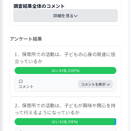
調査結果全体のコメント
詳細を見る
総合的な感想として園に対する満足度は、「大変
アンケート結果
満足」49.2%、「満足」31.7%の計80.9%であっ
た。
自由意見では、「各職員で情報共有ができてお
1．保育所での活動は、子どもの心身の発達に役
り、どの職員にも報連相しやすいです。」「バラ
立っているか
ンス良い給食を楽しみにしています。」「経営層
はい 63名 (100%)
はしっかりと話を聞いてくれますし、元気よく挨
拶もしてくれて、とても素晴らしく、とても話し
コメントを表示
コメント
やすいので、何でも相談できそうです。」など、
子どもや保護者への配慮など職員の対応、日常の
「はい」の回答は100.0%であった｡ 自由意
保育などに対する感謝の声が寄せられている。向
2．保育所での活動は、子どもが興味や関心を持
見では、「竹馬や折り紙など様々な体験を与
上または検討を望む意見としては､保護者とのコ
って行えるようになっているか
えて下さり感謝しております」という声が寄
ミュニケーションに関することや保育内容､職員
せられていた。
はい 62名 (98%)
どちらとも
の子どもや保護者への対応､設備に関することな