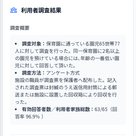
が交流の機会を持っている。4歳児が作った笹飾
途中には前半の振り返りと共に後半の目標を共有
利用者調査結果
りや制作物を施設に直接持っていき、地域の高齢
している。子どもの家庭での姿や保護者の意向な
者に喜んでもらったりするなどの経験をしてい
どをきき、計画に反映することで、保護者と職員
る。子どもたちは、笹のお礼に施設の利用者の方
が同じ視点をもって共育てを図り、保育への共通
調査概要
が作ったうちわをもらうなどして相互でのやりと
理解につなげている。
りが行われている。保育園の職員以外の人とのふ
調査対象：
保育園に通っている園児65世帯77
れあいを通して地域社会のつながりを感じてお
人に対して調査を行った。同一保育園に2名以上
り、核家族が増えている中、高齢者との交流は貴
の園児を預けている場合には､年齢の一番低い園
重な経験となっている。
児に対して回答して頂いた｡
調査方法：
アンケート方式
施設の職員が調査票を保護者へ配布した。記入
された調査票は封緘のうえ返信用封筒による郵
送または施設に設置した回収箱により回収を行
った。
有効回答者数／利用者家族総数：
63/65（回
答率 96.9％ ）