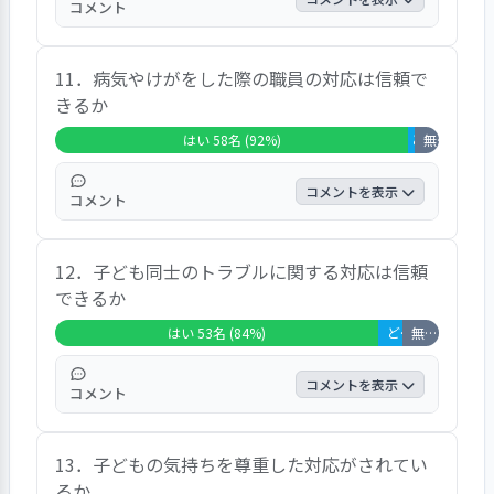
コメント
に保たれています」という声が寄せられてい
た。
「はい」の回答は90.5%、「どちらともいえ
11．病気やけがをした際の職員の対応は信頼で
ない」の回答は6.3%、「いいえ」の回答は
きるか
3.2%であった｡ 自由意見では、「言葉がきつ
い職員がいます」という意見が寄せられてい
はい 58名 (92%)
どちらともいえな
無回答・非該当 4名 (6%)
た。
コメントを表示
コメント
「はい」の回答は92.1%、「どちらともいえ
12．子ども同士のトラブルに関する対応は信頼
ない」の回答は1.6%、「無回答・非該当」
できるか
の回答は6.3%であった｡ 自由意見では、「病
気になったとき、登園可否の指示が曖昧で困
はい 53名 (84%)
どちらともいえない 4名 (6%)
無回答・非該当 6名 (10%)
ります」という意見が寄せられていた。
コメントを表示
コメント
「はい」の回答は84.1%、「どちらともいえ
13．子どもの気持ちを尊重した対応がされてい
ない」の回答は6.3%、「無回答・非該当」
るか
の回答は9.5%であった｡ 自由意見では、「相