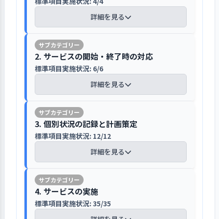
標準項目実施状況: 4/4
トにも取り組んでおり、区立園が行って
ている。その役割は早期発見や初期対
動（評価機関によるまとめ）】
と共に、育成室や児童相談所等の専門
火災発生時の避難訓練や消火訓練を行
いる子育て支援事業への参加率や認知
応、連携や援助等に区分している。ま
詳細を見る
分野への道も選択肢として用意されて
っている。この計画では災害の種別だ
度の把握のほか、今後の課題を取りま
案件の種別によってトップダウンとボト
た、保育園に通園してくる子どもの遊
園の3か年事業計画の重点課題でもある安
いる。
けではなく発生時刻や発生場所を都度
とめている。今年度の中間集計ではポ
ムアップを使い分けながら意思決定をし
びや睡眠、食事などの生活の変化、登
全・衛生的な環境づくりの推進の一環と
変更することで対応力を高めている。
スター掲示の効果の高さや手づくりお
【講評】
ている
降園時の親子関係など普段から保護者
して、昨年度には災害時に子どもの引き
2. サービスの開始・終了時の対応
また、園としての事業継続計画も定め
もちゃの高評価のほか、同事業の詳細
メンターをサポートする仕組みを通じて
が気軽に子どものことを相談しやすい
渡しが安全に行えるよう、災害伝言ダイ
ており、同計画の第一目的を「人命の
標準項目実施状況: 6/6
区のホームページや園のしおりの配布
を伝える工夫の必要性などが確認され
園を挙げて新規採用職員を育成している
園のマニュアルに計画と会議の進め方
場の提供が重要であるとしている。園
ヤルの活用を重要課題として捉え、避難
安全確保」、第二の目的を「保育の継
等を通じて園の情報を紹介している
た。
詳細を見る
が定められており、職員会議をはじめ
ではこの役割を果たすべく、朝の受け
訓練の際の活用率80％を目標に掲げた。
続・早期再開」としている。一方で一
新規採用職員が円滑に自身のキャリア
とする会議の回数や出席者内容などが
入れ時の記録や児童相談所との情報連
園では、この達成に向けて園だよりや訓
番のリスクを水害としており、洪水ハ
区のホームページ内に設けられた同園
を積めるよう、メンターが中心となっ
一覧表になっているほか、事案につい
携などを日々行っている。
練についての書面の配布のほか、訓練の
メディア等で取り上げられた保育事故等
ザードマップから同園のある住宅階上
【講評】
のページでは施設概要や保育目標のほ
て育成やサポートを担うこととなって
ての最終決定や議題の優先順位づけな
3. 個別状況の記録と計画策定
前日にはクラスノートでの周知も行っ
のニュースを踏まえ自園の運営を見直し
に上がることとしている。園ではこれ
か、保育園の一日の様子や季節ごとの
いる。園では新規採用職員育成計画を
ど、会議の考え方も明記されている。
た。しかしながら、この活用率は60％に
標準項目実施状況: 12/12
ている
を想定した避難訓練も行っており、多数
入園にあたり、園の重要事項や基本的
区の推進しているSDGsへの取り組みに
年間スケジュールが紹介されている。
段階的に定めており、特に最初の6ヶ月
園長はこのマニュアルに沿った運営と
留まった。園で原因分析を行った結果、
の住民の避難も想定した人員配置等で
ルールを説明し、保護者の同意を得て
子どもや保護者とともに参画している
詳細を見る
また、園の玄関に設置されている園の
間では区職員としての心構えや接遇、
共に、トップダウンの意思決定とボト
訓練についての告知方法に課題があり新
社会の動向変化による子育てニーズへ
有事の際の実行性を高めている。
いる
概要や保育園のしおりには保育理念や
公文書の作成と管理等を育成項目とし
ムアップによる議論の使い分けを重視
入園児の保護者に対する伝達方法に改善
の対応に注力している一環として、メ
区で取り組んでいるSDGsへの取り組み
保育方針のほか、園舎見取り図や給
ている。メンター役はベテランだけで
している。その際には同マニュアルの
余地があることがわかった。今年度もこ
ディア等で取り上げられた保育事故等
【講評】
サービスの開始にあたり、親子で保育
に賛同し、園でも子どもと共にできる
食、園までの交通経路等が掲載されて
はなく、勤続3年目程度の職員が務める
4. サービスの実施
定める課題解決フローチャートを用い
電子情報のアクセス権限設定や個人情報
の取り組みは継続して行われており、告
に関するニュースを題材に日々の保育
園に来園してもらい、園長と保育士が
ことを考えながら実践に移している。
いる。地域向けの園外掲示板も重要な
こともある。メンターは区の職員課に
ながら日々の「報連相」から園運営の
保護方針の運用で情報の適切な活用に努
標準項目実施状況: 35/35
知方法の変更や訓練回数の増加などを行
内容を見直す機会を設けている。今年
子どもの情報は、組織が定めた統一し
内容に応じ分担して新入園面接を行っ
その取り組みは多岐に渡っており、手洗
情報発信媒体となっており、保育理念
よる研修により指導方法を習得するほ
課題を定義し、職員間での主体的なデ
めている
った結果、すでに80％を達成するまでに
度も、他県で発生した保育事故を受
た様式によって記録し管理している