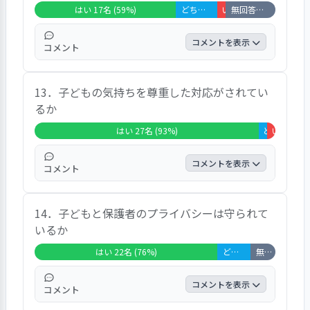
はい 17名 (59%)
どちらともいえない 5名 (17%)
いいえ 1名 (3%)
無回答・非該当 6名 (21%)
コメントを表示
コメント
非該当と回答された方を除くと、肯定的な
13．子どもの気持ちを尊重した対応がされてい
「はい」回答が７４％、「どちらともいえな
るか
い」回答２２％「いいえ」回答４％であっ
た。
はい 27名 (93%)
どちらともいえ
いいえ 1名 
コメントを表示
コメント
肯定的な「はい」回答が９３％、「どちらと
14．子どもと保護者のプライバシーは守られて
もいえない」回答３％「いいえ」回答３％で
いるか
高い評価であった。代表的な発言は「優しく
接してくれる一方で、きちんと注意もしてい
はい 22名 (76%)
どちらともいえない 4名 (14%)
無回答・非該当 3名 (10%)
るところが良いと思う」等であった。
コメントを表示
コメント