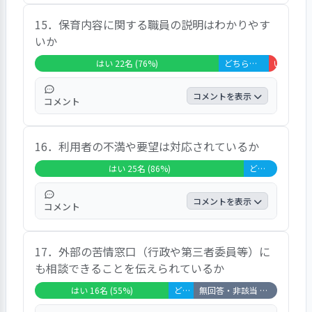
肯定的な「はい」回答が７６％、「どちらと
15．保育内容に関する職員の説明はわかりやす
もいえない」回答１４％であった。
いか
はい 22名 (76%)
どちらともいえない 6名 (21%)
いいえ 1名 
コメントを表示
コメント
肯定的な「はい」回答が７６％、「どちらと
16．利用者の不満や要望は対応されているか
もいえない」回答２１％「いいえ」回答３％
であった。発言に「人による」との発言があ
はい 25名 (86%)
どちらともいえない 4名 (14%)
った。
コメントを表示
コメント
肯定的な「はい」回答が８６％、「どちらと
17．外部の苦情窓口（行政や第三者委員等）に
もいえない」回答１４％で高い評価であっ
も相談できることを伝えられているか
た。
はい 16名 (55%)
どちらともいえない 3名 (10%)
無回答・非該当 10名 (34%)