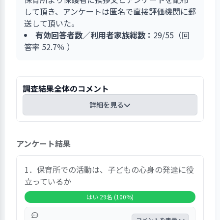
して頂き、アンケートは匿名で直接評価機関に郵
送して頂いた。
有効回答者数／利用者家族総数：
29/55（回
答率 52.7％ ）
調査結果全体のコメント
詳細を見る
総合的な感想は「大変満足」５５％「満足」４
アンケート結果
１％で満足以上の回答の計が９６％と大変高い評
価であった。
９０％以上の肯定的な「ハイ」回答項目は「園で
1．保育所での活動は、子どもの心身の発達に役
の活動が心身の発達に役立っているか」「活動は
立っているか
興味や関心を持てる内容か」「行事日程は配慮が
はい 29名 (100%)
あるか」「職員と相談することが出来る信頼関係
があるか」「職員の言葉づかいは丁寧か」「園内
コメントを表示