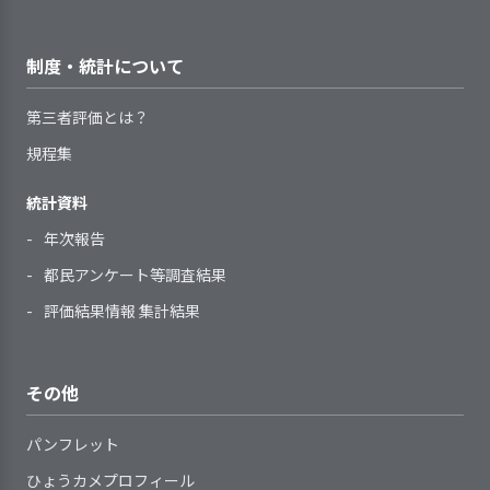
って記録し把握している
変更となったマニュアルは差し替えを
会などの行事や日々の散歩
まざまな方法で研修等を実施してい
子どもに関する情報（事項）を
作りレシピなどを配信し、自粛期間中の
子どもや保護者のニーズや課題
して職員で共有化し業務への活用を期
先など子どもたちが話し合
2．サービスの開始及び終了の際に、環境変
る
外部とやりとりする必要が生じた場
親子関係の支援を行っている。年間行事
待したい。
を明示する手続きを定め、記録して
化に対応できるよう支援を行っている
って決める機会を多く取り
職員一人ひとりの意向や経験等
制度・統計について
合には、保護者の同意を得るように
であるプール、お泊り保育、運動会、お
いる
入れている。保育士は子ど
に基づき、個人別の育成（研修）計
している
ゆうぎ会など、子ども達への行事をどの
アセスメントの定期的見直しの
もたちの話し合いの場から
画を策定している
第三者評価とは？
子どもの羞恥心に配慮した保育
ような形なら実施できるか、職員で話し
時期と手順を定めている
見える一人ひとりの姿を見
職員一人ひとりの育成の成果を
を行っている
規程集
合って、形式を変えて感染対策を徹底して
サービス開始時に、子どもの保
守り、必要に応じて提案や
確認し、個人別の育成（研修）計画
1．手引書等を整備し、事業所業務の標準化
実施している。また、職場環境の改善と
育に必要な個別事情や要望を決めら
援助をおこなっている。話
へ反映している
を図るための取り組みをしている
統計資料
して、日々の保育の中で困っている事や
れた書式に記録し、把握している
し合いの経験を積み重ねる
指導を担当する職員に対して、
2．全体的な計画や子どもの様子を踏まえた
疑問に思うことを話し合い、特に子ども
年次報告
利用開始直後には、子どもの不
中で、子どもたちは徐々に
自らの役割を理解してより良い指導
2．サービスの実施にあたり、子どもの権利
指導計画を作成している
と離れて休憩や事務作業をするノンコン
安やストレスが軽減されるように配
自己主張と相手への理解、
ができるよう組織的に支援を行って
を守り、子どもの意思を尊重している
都民アンケート等調査結果
タクトタイムをどのように確保するか検
慮している
感情をコントロールする
いる
手引書(基準書、手順書、マニュ
評価結果情報 集計結果
討し実施している。
サービスの終了時には、子ども
力、互いを認め合う心の育
アル)等で、事業所が提供しているサ
や保護者の不安を軽減し、支援の継
ちを育んでいる。また異年
ービスの基本事項や手順等を明確に
指導計画は、全体的な計画を踏
【評語】
続性に配慮した支援を行っている
齢活動では年齢や発達の違
日常の保育の中で子ども一人ひ
している
まえて、養護（生命の保持・情緒の
その他
4. 職員の定着に向け、職員の意欲向上に取
いに気づき、相手を認め年
とりを尊重している
提供しているサービスが定めら
安定）と教育（健康・人間関係・環
目標の設定と
具体的な目標を設定し、その達成に
り組んでいる
齢や一人ひとりに応じた関
子どもと保護者の価値観や生活
れた基本事項や手順等に沿っている
境・言葉・表現）の各領域を考慮し
取り組み
向けて取り組みを行った
パンフレット
わり方やコミュニケーショ
習慣に配慮した保育を行っている
かどうか定期的に点検・見直しをし
て作成している
ン力の育みに繋がってい
ひょうカメプロフィール
取り組みの検
目標達成に向けた取り組みについ
虐待防止や育児困難家庭への支
ている