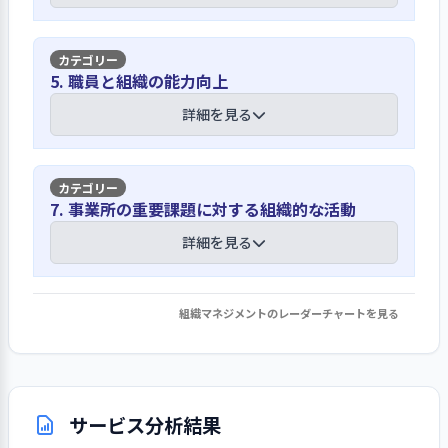
や方向性の情報を収集し、園の取り組
を活用し話し合い実践に努めている
が勝り実践を振り返り話し合う機会が
みを検討している。利用者ニーズは現
少なくなっている懸念がある。保育目
在は待機児童問題であるが、地域的に
全国保育士会「保育所・認定こども園
標・方針を再確認し常に原点に戻って
【講評】
は定員割れも生じ、園の存在価値が問
5. 職員と組織の能力向上
等における 人権擁護のためのセルフ
実践を振り返る必要があるように思わ
われると認識している。アンケートによ
チェックリスト 子どもを尊重する保
れる。
新型コロナウイルス感染対策基本方針を
詳細を見る
る利用者ニーズはコロナ禍での子ども
育のために」や東京都人権啓発センタ
作成し徹底している
の活動ニーズが高いと思われる。保育士
ー 人権研修資料を活用して研修し、
の人材不足も最重要課題であり、保育
年間重点目標を設定し「主体性を育む保
チェックリストを活用して職員同士で
行政のガイドラインを基に「かみこま
士の確保が安定した運営の前提条件で
育」の取り組みなど方向性を示している
【講評】
感じたことや保育の中での改善点など
7. 事業所の重要課題に対する組織的な活動
つ保育園新型コロナウイルス感染対策
あり職員の確保・育成・定着率向上が
を話し合い共有して日々の保育に活か
基本方針」を策定し、基本原則の検
重要課題と認識している。
新人は相談し易い体制を作り皆で育成し
役割は業務分担表を明示し、キャリア
詳細を見る
すようにしている。虐待に関してもチ
温・健康管理、手洗い、消毒、マスク
ているが育成体系の整備が望まれる
アップ計画として役割と求められる能
ェックリトを活用し言動を振り返る様
着用を徹底し、保育体制に関しては人
力が明示されている。年間事業計画の
にしている。万が一虐待を受けている
保育の見える化や働きやすい職場づく
員を増員し、急な体調不良は無理せず
園長が保育士養成の専門学校の講師を
重点目標を説明し園の方向性を示して
組織マネジメントのレーダーチャートを見る
疑いが発生した場合は虐待防止マニュ
1. 事業所の重要課題に対して、目標設定・取り
り、職員育成など重要目標としている
休み易い体制を整えている。保護者に
務めるなど学校との連携を図り、職員
いる。重点目標の内容は①主体性を育
アルに沿って、関係機関と連携し、園で
組み・結果の検証・次期の事業活動等への反映
対してはを基本方針を配布し、子ども
確保のルートができる様に努めてい
む保育の充実②コロナ感染防止を最優
は職員で情報共有し見守り支援できる
を行っている
今年度の課題として新型コロナ禍にお
の健康管理や体調不良の際のお迎え要
る。新人育成は研修を３日間行い、配
先として感染防止を徹底する③会議で
様に努めている。
ける保護者との情報共有の重要性を認
請の協力を要請している。お迎えの密
詳細を見る
属後にクラスリーダーがチューター役
現場意見を重視した職員主体の運営を
識し、保育内容の見える化と利用者の
サービス分析結果
を避けるため、分散降園の呼びかけや
となり何でも相談し易い体制で皆で育
図る④主任・副主任を中心に指導体制
利便性の改善を課題としている。ま