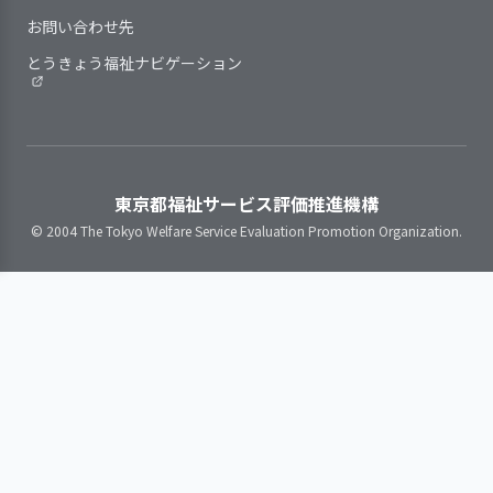
指導計画は、子どもの実態や子
証
て、検証を行った
る。
援に向けて、職員の勉強会・研修会
職員は、わからないことが起き
どもを取り巻く状況の変化に即し
お問い合わせ先
事業所の特性を踏まえ、職員の
を実施し理解を深めている
た際や業務点検の手段として、日常
検証結果の反
次期の事業活動や事業計画へ、検証
て、作成、見直しをしている
育成・評価と処遇（賃金、昇進・昇
とうきょう福祉ナビゲーション
映
結果を反映させた
的に手引書等を活用している
個別的な計画が必要な子どもに
小学校教育への円滑な接続
格等）・称賛などを連動させている
対し、子どもの状況（年齢・発達の
に向け、小学校や保護者と
就業状況（勤務時間や休暇取
状況など）に応じて、個別的な計画
連携を図っている
得、職場環境・健康・ストレスな
【講評】
の作成、見直しをしている
ど）を把握し、安心して働き続けら
2．サービスの向上をめざして、事業所の標
指導計画を保護者にわかりやす
幼保小連絡会議に参加し情
理念共有の取組により関係者の理解
れる職場づくりに取り組んでいる
準的な業務水準を見直す取り組みをしてい
東京都福祉サービス評価推進機構
く説明している
報交換やテーマを決めて話
と協力を促進している
職員の意識を把握し、意欲と働
る
© 2004 The Tokyo Welfare Service Evaluation Promotion Organization.
指導計画は、見直しの時期・手
し合うなど地域の小学校と
きがいの向上に取り組んでいる
順等の基準を定めたうえで、必要に
連携を図り、入学までの期
新型コロナ禍での保育の取り組み成
職員間の良好な人間関係構築の
応じて見直している
間に保育園で出来ることを
果を確認すると「おうち支援チャン
ための取り組みを行っている
把握し入学後の生活に繋が
ネルに救われました」という利用者
提供しているサービスの基本事
るようにしている。入学ま
からの声を頂いている。また、行事
項や手順等は改変の時期や見直しの
での生活の参考となるよう
の見直しについて利用者アンケート
基準が定められている
3．子どもに関する記録が行われ、管理体制
小学校から提供された「か
では「コロナ禍でも色々工夫をして
提供しているサービスの基本事
を確立している
つしかっ子生活スタイル５
行事を行って頂き大変感謝してい
項や手順等の見直しにあたり、職員
歳児版」「かつしかっ子学
る」との声が沢山寄せられている。
や保護者等からの意見や提案、子ど
習スタイル１年生版」を家
新型コロナ危機を職員で話し合い、
もの様子を反映するようにしている