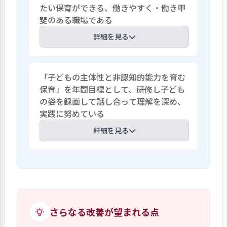
たい保育ができる、働きやすく・働き甲
解決し力強い運営体制に成長している。
斐のある職場である
特に行事の見直しでは「行事はやめな
い、子ども主体に見直す」ことを話し合
詳細を見る
い、プールやお泊り保育、運動会や遊戯
会等を安全に、子どもの意思を尊重した
人材の確保やＩＣＴ化の取り組み等で、職
内容の良い家庭的な行事となるように工
「子どもの主体性と非認知的能力を育む
員の負担の軽減を図り、休みがとり易い長
夫し保護者の感謝の声もたくさん頂いて
保育」を年間目標として、研修し子ども
く働ける職場づくりに努めている。職場
いる。日常保育では子どもの遊ぶ時間の
の姿を録画して話し合って理解を深め、
のコミュニケーション向上のために皆で
保証を話し合い、また、職員のノンコン
実践に努めている
ファシリテーション研修を受け、毎月実施
タクトタイムの確保をどうするか様々な
の職員参加型アウトプット研修に力を入
詳細を見る
問題を職員が中心になって知恵を出し合い
れ、自分の意見を言い相手の意見を聞く
解決している。
内部研修を続けている。この研修でコミ
年間目標として「子どもの主体性と非認
ュニケーションの基盤ができている。ま
知的能力を育む保育」を取り上げ、研修動
た、自分のやりたい保育を提案・実践す
画を見て、主体性を育む保育を学び、その
るなど職員の主体性を尊重した運営を心
後に各クラスで主体的な子どもの姿をビ
がけている。年２回の面談で悩みや要望
デオ録画し、議論し理解を深めている。
さらなる改善が望まれる点
を聞き配慮するなど、働きやすく働き甲斐
例えばクリスマス会で何をやりたいか子
のある職場である。