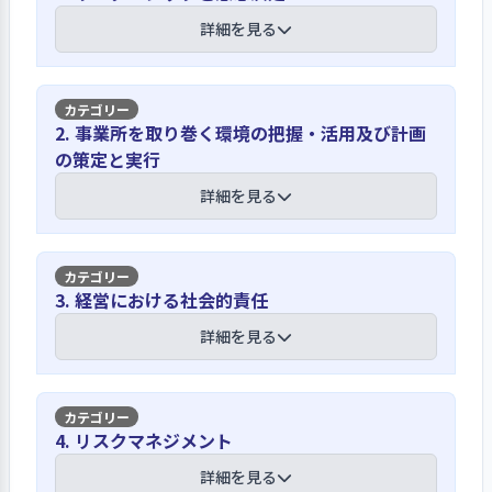
詳細を見る
【講評】
2. 事業所を取り巻く環境の把握・活用及び計画
の策定と実行
保育理念・目標・方針を年度初め会議で
確認している
詳細を見る
保育理念・目標・方針をホームページ
や入園のしおり等に明記し、職員には
【講評】
3. 経営における社会的責任
入職時研修や年度初め会議にて確認し
ている。全体的な計画の冒頭に掲載
園長会等様々な外部会議より情報を収集
詳細を見る
し、年齢別に養護と教育５領域に展開
し戦略的な課題を抽出している
し、年間指導計画・月間・週日案に具
体化し実践振り返りを行うことで理解
地域園長会や私立保育園連盟園長会、
【講評】
が深まるように努めている。計画と記
4. リスクマネジメント
全国私立保育園連盟等の研修等に参加
録はＩＣＴ化され記録に要する時間短
し、保育園を取り巻く環境条件の変化
人権擁護のためのセルフチェックリスト
詳細を見る
縮に繋がっているが、ＩＣＴの利便性