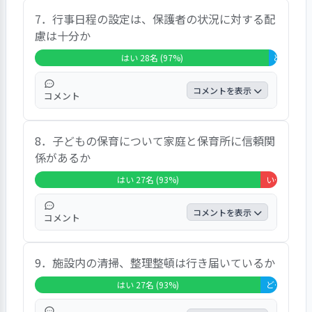
肯定的な「はい」回答が７６％、「どちらと
7．行事日程の設定は、保護者の状況に対する配
もいえない」回答１４％「いいえ」回答３％
慮は十分か
であった。代表的な発言は「常に何人かで子
供たちを見てくれているので安心して預けら
はい 28名 (97%)
どちらとも
れます」等であった。
コメントを表示
コメント
肯定的な「はい」回答が９７％、「どちらと
8．子どもの保育について家庭と保育所に信頼関
もいえない」回答３％で大変高い評価であっ
係があるか
た。代表的な発言は「コロナウイルスでも工
夫して行事を行ってくれることに大変感謝し
はい 27名 (93%)
いいえ 2名 (7%)
ている」「お誕生日会の日程の調整もしてく
れてとても有難いです」等であった。
コメントを表示
コメント
肯定的な「はい」回答が９３％、「いいえ」
9．施設内の清掃、整理整頓は行き届いているか
回答７％で高い評価であった。代表的な発言
は「先生方にも気軽に様子が聞けるのが有難
はい 27名 (93%)
どちらともいえない 2名 (7%)
いです」「担任の先生を子供がとても信頼し