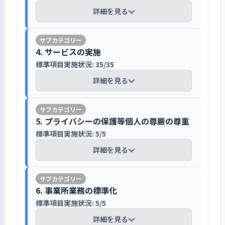
ている
地域の子育て家庭を対象とした子育て
拡大研修）、アウトプット研修（対話
し、会議時間の圧縮を図り、職員の負
先生の研修動画を活用し、主体性を知識
見直し、行事の見直しを職員で話し合
ども達と水害時の避難方法について理
についてわかりやすく説明している
詳細を見る
広場「きらきら」や一時保育などにつ
型参加研修）に分け実施している。内
担軽減を図っている。今後の課題とし
として学び、職員間で話し合い、その後
い実行することで、運動会やお遊戯会
解を深めている。
地域で子育てをしている親の支援とし
いて、利用希望者が知りたい内容を写
容として「子どもの主体性を育む保
て非常勤職員の参画と情報共有が求め
に各クラスで主体的な子どもの姿をビデ
が安全に、そして内容の良い家庭的な
コロナ禍での入園説明会は人数制限と
て子育て広場事業を行いホームページ
真を添えてわかりやすく明記し情報提
育」の動画を視聴し、関わり方や環境
られる。
オ録画し、話し合って実践に努めてい
行事となり保護者の感謝の声もたくさ
【講評】
時間差などの工夫で安全に実施してい
で開催日や内容を案内している。子育
供している。また、事業報告書や福祉
設定を話し合い、その後園内の子ども
4. サービスの実施
守秘義務の徹底に関する研修を行い宣誓
る。特に行事の見直しでは「行事はやめ
ん頂いている。職員の働く環境の改善
る。入園のしおりに沿って理念、方
て広場事業では育児相談の他、月に２
サービス第三者評価結果など園の運営
の姿をビデオ撮影し、どのような育ち
書を提出し徹底している
標準項目実施状況: 35/35
ない、子ども主体に見直す」ことを話し
としてノンコンタクトタイムの確保が
一貫性のある指導計画と、定期的な振
針、目標、家庭と保育園の役割分担、
回の身体測定やイベントや離乳食の講
状況を公開している。パンフレットを
の姿が見られるか話し合っている。外
合い、プールやお泊り保育、運動会やお
でき仕事の能率が上がったとの職員の
り返りで保育の質の向上に努めている
詳細を見る
苦情解決制度について園長が説明し、
習会なども実施している、今年度はコ
1. 事業所が目指していることの実現に向け
作成し見学者や子育て広場、一時保育
部研修もオンライン研修の体制が整備
個人情報管理規定を定め、入職時に個
遊戯会等を安全に、子どもの意思を尊重
声が成果に見られる。職員の連携意識
園と家庭が車の両輪となって共に子育
ロナ対策のため不定期になっている。
て一丸となっている
利用者に配布し入園への関心に繋げて
されてきたので積極的な参加を促して
人情報の取り扱いに関する規定の説明
した内容の良い家庭的な行事となるよう
全体的な指導計画を基に年齢別指導計
が高く問題に対する解決意識が強い。
てしていく関係を大切にしていること
ホームページに事業報告書・現況報告
いる。
いる。
標準項目実施状況: 7/7
や守秘義務の徹底に関する研修を行い
に工夫している。日常保育では子どもの
画、月間指導計画、週案を立案してい
を伝えている。園生活に必要な持ち物
書、福祉サービス第三者評価結果、苦
5. プライバシーの保護等個人の尊厳の尊重
宣誓書を提出し徹底している。保育内
詳細を見る
遊ぶ時間の保証を話し合いまた、保育日
る。計画には養護・教育のねらいと保
については写真で示す他、見本コーナ
1．子ども一人ひとりの発達の状態に応じた
情内容と対応状況などを公開し透明性
見学者に園の特徴を丁寧に説明し園生
標準項目実施状況: 5/5
容はサーバーにて一元管理しソフトで
誌に子どもの姿と主体性の学びを意識し
育内容、予想される子どもの活動、保
話しやすい働きやすい職場づくりに努め
保育を行っている
ーを設置し実物を用意することで保護
を高めている。昨年は新型コロナウイ
活の理解に繋げている
情報漏洩の防止管理している。重要性
1. 事業所を取り巻く環境について情報を把
詳細を見る
て記録している。また、外部研修もオン
育者の配慮と環境を記載している。
ている
者にわかりやすく伝えている。在園児
ルスの影響により、ボランティア・職場
の高い個人情報は管理職で管理してい
握・検討し、課題を抽出している
ライン研修の体制が整備されてきたので
日々の振り返りは保育日誌に記録し、
に対しては４月の園だよりに保育目標
体験・実習生の受け入れを行うことが
園見学の日程は見学者の希望に応じる
る。紙ベースの個人情報は鍵のかかる
標準項目実施状況: 6/6
積極的な参加を進めている。
子どもの姿やエピソードから子どもの
働きやすい職場づくりのために、人材
1. 事業所が目指していること（理念・ビジ
や方針を明記し知らせている。入園の
できなかったが、今年度は実習生の受
ことを基本とするが、子どもの活動し
【講評】
書庫に保管している。災害時や業務連
ョン、基本方針など）を周知している
心の動きを探り自己評価をおこなって
を確保し休みがとり易く、負担の軽減
発達の過程や生活環境などによ
6. 事業所業務の標準化
しおりは子育て広場「きらきら」に設
詳細を見る
け入れを４名決定している。
ている１０時頃の見学を勧め子どもの
絡など迅速な情報共有が必要な際は、
いる。週、月、期ごとの定期的な振り
を図り長く働ける職場づくりに努めて
り、子ども一人ひとりの全体的な姿
【評語】
置し自由に閲覧できるようにしてい
標準項目実施状況: 5/5
姿や保育士の関わりの実際の場面を見
一人ひとりの子どもの意思や主体性を
ラインを利用し伝達している。また、
返りの中で明確となった課題は、次期
いる。職場のコミュニケーション向上
を把握したうえで保育を行っている
る。
学してもらっている。園長、副園長が
尊重した関わりに努めている
詳細を見る
職員のアクセス管理等は管理職が行
の保育計画の見直しに繋げ必要に応じ
のためにファシリテーション研修を行
目標の設定と
具体的な目標を設定し、その達成に