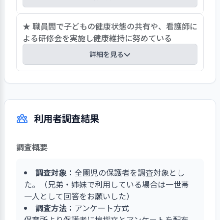
まつ保育園おうち支援チャンネル」を配布、保育
士の手遊び動画や制作の仕方、親子でできるおや
子どもたちの心身の健康維持に欠かせない食育を
★ 職員間で子どもの健康状態の共有や、看護師に
つ作りレシピなどを配信し、自粛期間中の親子関
大切に考え、食育年間目標に「子ども達の”食”へ
よる研修会を実施し健康維持に努めている
係の支援を行っている。
の興味を尊重し、食体験を通して楽しみながら知
詳細を見る
識や経験を積み重ねていけるようにする」ことを
掲げ、保育と給食職員が連携し食育活動に取り組
保育業務ソフトを活用して子どもの健康状態や病
んでいる。具体的には、毎月のおたのしみ会に行
気等の記録を行い、職員間で共有し子どもの健康
事食として旬を盛り込んだ特別メニューの提供や
管理に取り組んでいる。直近の怪我、病気など早
３月の年長児のリクエストメニューも子どもたち
利用者調査結果
急な伝達事項に関しては集約し紙媒体で出力して
の楽しみの一つとなっている。また、野菜の栽培
職員が出勤する際、確認できるようにしている。
や収穫、食材に触れる体験、クッキング保育、栄
また、毎月、病気や怪我等に関する研修会を看護
養士による食事のマナーの話などを通して、食へ
調査概要
師により実施し、知識を積み重ね、症例に応じた
の知識や興味を深めている。
的確な判断や対応が素早くできるよう学び合い、
調査対象：
全園児の保護者を調査対象とし
子どもの健康維持に努めている。
た。（兄弟・姉妹で利用している場合は一世帯
一人として回答をお願いした）
調査方法：
アンケート方式
保育所より保護者に挨拶文とアンケートを配布