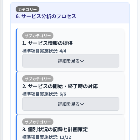
子どもの体調不良の際はできる限り登
苦情解決制度の保護者理解は進んでいる
成している。また、入職後１カ月後に
を確立する⑤外部研修が困難なので内
た、新型コロナ感染防止対策と発生し
園を控えて頂くなど、感染拡大防止対策
がさらに努力が求められる
主任と面談を行い、新任職員の困って
部研修の充実を図る⑥働く環境の改善
1. 事業所の理念・基本方針の実現を図る上での重要課
た場合の対応、職員の安心・安全の確
の協力をお願いしている。
6. サービス分析のプロセス
いることなどをヒアリングし丁寧な育
を図る⑦個別面接とモチベーションの
題について、前年度具体的な目標を設定して取り組
保・安心して働ける職場づくりを重要
苦情解決制度は入園の際に説明し「入
成に努めている。今後業界の人材確保
み、結果を検証して、今年度以降の改善につなげてい
向上を図る⑦コロナ禍での行事など見
取り組みとしている。事業計画として
園のしおり」や入口掲示板に掲示して
る（その１）
が一層困難になる環境に備えて、新人マ
直し等を今年度の目標としている。
感染防止や事故防止など職員会議でミニ
給食会議による保育と調理の連携向
いる、アンケート集計による保護者の
ニュアルの整備、チューター制など相
研修を行い徹底している
1. サービス情報の提供
上、労働環境の改善、職員研修を園内
理解は「はい」回答５５％で前回より
【前年度の重要課題に対する組織的な活
談育成体制、個別育成計画、研修計画
標準項目実施状況: 4/4
中心に行い外部はオンラインの研修に
職員の意見を尊重し職員主体の運営を心
改善しているがさらに努力が求められ
動（評価機関によるまとめ）】
など育成体系の見直しとパンフレット
感染症拡大防止マニュアル、危機管理
参加、災害訓練、情報共有の迅速・正
がけている
る。日常的な意見・要望・苦情の窓口
詳細を見る
化が望まれる。
安全対策マニュアル、災害時避難計画
確性の向上など重要目標を計画してい
は担任もしくは主任が受け付け、職員
（職員の育成と研修）
や水害時避難計画を策定し周知してい
る。
園内の重要事項の検討は主任・副主任
個人・クラスレベルで解決が可能なも
職員はキャリアアップに従って、個人別
る。新人は連盟主催の新任研修の中で
対話型研修を重視して職員育成を図って
【講評】
が各現場の意見を集約し、運営者層会
のは、主任や施設長とのやりとりで改
目標を立て研修に参加している。新型コ
2. サービスの開始・終了時の対応
危機管理や事故防止対策研修が行われ
いる
議で合議・決定し、職員会議で周知・
善の実行をし、組織全体で改善が必要
ロナの影響で外部研修はほとんどが中止
重要課題に対して職員の連携意識が高く
理解を深めている。また、看護師が主
標準項目実施状況: 6/6
ホームページやパンフレットで園の情
徹底される。運営層会議は理事長、園
なものは運営者層会議で検討し、職員
になったので、内部研修に力を入れてイ
問題の解決意識が強い
導となり全職員に、AED研修やエピペン
報をわかりやすく提供している
現任職員はキャリアアップに従って、個
詳細を見る
長、主任、副主任で行い最重要事項を
会議で周知・改善しお便りなどで利用
ンプット研修（知識・視野拡大研修）、
の取り扱い研修、事故（窒息、打撲、
人別目標を立て研修に参加している。
決定している。職員会議は全常勤職員
者に報告している。
アウトプット研修（対話型参加研修）に
年度の重要事項計画の進度は主任・副
骨折、擦り傷など）に関する基礎知識
ホームページに保育目標、保育の姿
新型コロナの影響で外部研修はほとん
の参加で行われ情報共有が主たる目的
分け実施している。年間目標として「子
主任が中心に管理し、１か月ごと見直
や処置方法などを職員会議でミニ研修
【講評】
勢、クラス編成、一日の流れ、行事の
どが中止になったので、内部研修に力
である。各会議の時間短縮のため会議
3. 個別状況の記録と計画策定
どもの主体性を育む保育」を取り上げ、
し、全体的な計画は半期に一度見直し
として毎月行っている。昨年より水害
子育て広場事業で地域の子育てを支援し
内容、保育時間、保育メニューの他、
を入れてインプット研修（知識・視野
書類を見直し口頭の補足説明を省略
継続的に研修を実施している。S先生とI
ている。新型コロナ禍における保育の
標準項目実施状況: 12/12
を想定した避難訓練を行い、職員や子
入園のしおりを基に保育方針や園生活