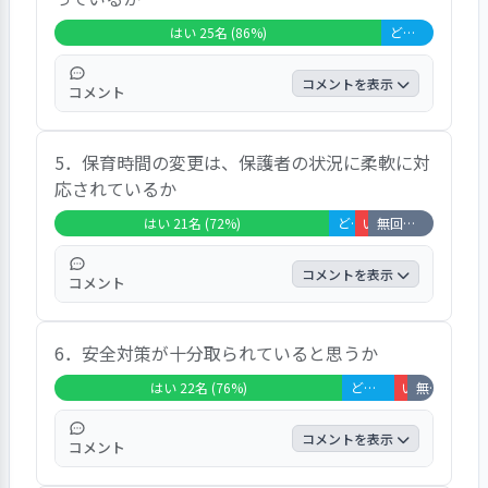
はい 25名 (86%)
どちらともいえない 4名 (14%)
コメントを表示
コメント
肯定的な「はい」回答が８６％、「どちらと
5．保育時間の変更は、保護者の状況に柔軟に対
もいえない」回答１４％で高い評価であっ
応されているか
た。代表的な発言は「コロナで機会は減って
いますが保育園では色々と工夫されて有難い
はい 21名 (72%)
どちらともいえない 2名 (7%)
いいえ 1名 (3%)
無回答・非該当 5名 (17%)
です」「近隣公園で虫探しをしたり、園でカ
ブト虫や青虫を見たり喜んで話してくれま
コメントを表示
コメント
す」等であった。
非該当の回答の方を除くと、肯定的な「は
6．安全対策が十分取られていると思うか
い」回答が８８％、「どちらともいえない」
回答８％「いいえ」回答が４％であった。
はい 22名 (76%)
どちらともいえない 4名 (14%)
いいえ 1名 (3%
無回答・非該当 2名 (7%)
コメントを表示
コメント