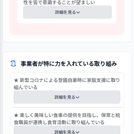
性を皆で意識することが望ましい
つくり何でも相談し易い体制を作り不安
しくみの充実を検討している。夢中にな
を取り除く育成をしている。また、入職
詳細を見る
って遊ぶ姿と学びを日々振り返り明日の保
後１カ月後に主任と面談を行い、新任職
育に繋げるしくみの強化を期待したい。
員の困っていることなどのヒアリングを行
保育理念のもとに４つの保育目標と４つ
い、成長を確認し丁寧な育成に努めてい
の保育方針を設定し全体的な計画に展開
る。今後業界の人材確保が一層困難にな
し実践に努めている。園の運営は職員の
る環境に備えて、新人マニュアルの整備、
主体性を尊重し、やりたい保育を提案し
チューター制、面談体制、個別育成計
実践しようとしている。半面、会議時間
画、研修スケジュールなど育成体系を整備
事業者が特に力を入れている取り組み
がかかりまとまらない、方向性が分から
し明文化して関係機関に配布することが
ないなどの意見もあり目標や方向性を再
望ましい。
★ 新型コロナによる登園自粛時に家庭支援に取り
確認する必要がある。保育理念・目標・
組んでいる
方針を保育所保育指針の改定趣旨を踏ま
えて話し合い、常に理念を核にすべての行
詳細を見る
動を振り返り、方向性と課題を皆で意識す
ることが望ましい。また、事業計画の作
「新型コロナウイルス感染基本対策」を配布し、
★ 楽しく美味しい食事の提供を目指し、保育と給
成にも参画することが望ましい。
利用者に安心して登園してもらえる取り組みに力
食職員が連携し食育活動に取り組んでいる
を入れている。また、登園自粛期間中、「かみこ
詳細を見る