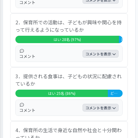
コメント
は清潔か」「職員は子どもの気持ちを大切にして
くれるか」等７項目４１％であった。８０％以上
肯定的な「はい」回答が１００％で極めて高
の項目は「戸外遊びは十分確保されているか」
2．保育所での活動は、子どもが興味や関心を持
い評価であった。代表的な発言は「自立した
「時間変更は柔軟に対応してくれるか」「怪我な
って行えるようになっているか
子に育ったのは園のおかげです」「遊びや、
ど職員の対応は信頼できるか」「子ども同士のい
お友達との関わりを通じて、子どもの成長を
はい 28名 (97%)
どちらとも
さかいの対応は適切か」「不満・要望はきちんと
感じています」「入園以降成長を強く感じま
対応してくれるか」等５項目２９％であった。７
す」等であった。
コメントを表示
０％以上の項目は「食事は配慮されているか」
コメント
「安全対策は十分か」「プライバシーは守ってく
肯定的な「はい」回答が９７％、「どちらと
れるか」「保育内容の説明は分かり易いか」等４
3．提供される食事は、子どもの状況に配慮され
もいえない」回答３％で大変高い評価であっ
項目２４％であった。５０％以上の項目は「第三
ているか
た。代表的な発言は「毎日楽しそうに過ごし
者委員に相談出来る事を説明してくれたか」であ
ています」等であった。
った。５０％以下の項目は無かった。７０％以上
はい 25名 (86%)
どちらともいえない 4名 (14%)
「はい」回答項目が全項目の９４％であり高い評
価であった。
コメントを表示
コメント
肯定的な「はい」回答が７９％、「どちらと
4．保育所の生活で身近な自然や社会と十分関わ
もいえない」回答１７％であった。
っているか