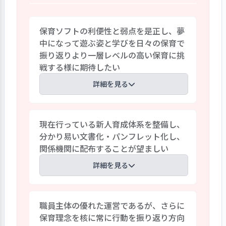
ども達に聞き、サンタ役やトナカイ役など
話し合い協力し合って取り組み、そのプロ
保育ソフトの利便性と弱点を是正し、夢
セスを大切にしている。また、日々の遊
中になって遊ぶ姿と学びを日々の保育で
びでは広告紙をまるめて作ったテント、
振り返りより一層レベルの高い保育に挑
カラーポリ袋で作った衣装でのファッシ
戦する様に期待したい
ョンショーなど子どもの発想で遊びを展
開し、主体性や対話力、協調性など非認
詳細を見る
知的能力を育んでいる。
１０年前に保育ソフトを導入し、補強を
現在行っている新人育成体系を整備し、
繰り返し利便性が高く有用性の高いソフ
分かり易い文書化・パンフレット化し、
トに改善を進めてきた。しかし、保育者
関係機関に配布することが望ましい
が日々の保育を振り返り話し合う点では
利便性の良さが弱点になったり、日々のこ
詳細を見る
どもの遊びと学びを保護者に伝えるドキ
ュメント機能が弱かったり弱点もあり現
新人育成は研修を３日間行い、配属後に
在改善を検討している。経営層は主体性
職員主体の優れた運営であるが、さらに
クラスリーダーがチューター役となり、同
を育む保育を日々の保育実践の振り返り
保育理念を核に常に行動を振り返り方向
僚職員とのコミュニケーションの機会を
で、日々を充実することが重要と考えその