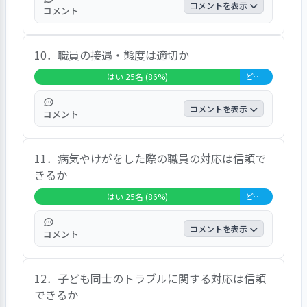
ているのを感じますし、私も信頼していま
コメントを表示
コメント
す」等であった。
肯定的な「はい」回答が９３％、「どちらと
10．職員の接遇・態度は適切か
もいえない」回答７％で高い評価であった。
はい 25名 (86%)
どちらともいえない 4名 (14%)
コメントを表示
コメント
肯定的な「はい」回答が８６％、「どちらと
11．病気やけがをした際の職員の対応は信頼で
もいえない」回答１４％で高い評価であっ
きるか
た。代表的な発言は「どの先生も挨拶をして
くれる」「先生方も明るく元気で良いと思
はい 25名 (86%)
どちらともいえない 4名 (14%)
う」等であった。
コメントを表示
コメント
肯定的な「はい」回答が８６％、「どちらと
12．子ども同士のトラブルに関する対応は信頼
もいえない」回答１４％で高い評価であっ
できるか
た。