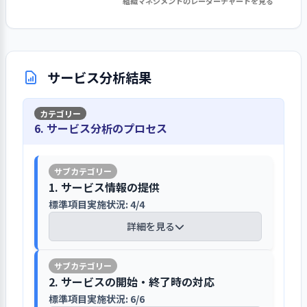
職員の採用については、「専門職とし
きるように取り組んでいます。昼に行っ
組織マネジメントのレーダーチャートを見る
もたちへの話し方や関わり方など、職
1. 事業所の重要課題に対して、目標設定・取り
事業所を取り巻く環境について情報を把
す。安全性の確保については、入園説明
てのプロ意識を持つとともに、保育
ていたクラス会議を夕方行う事で話し
員の言動や日常の行動を振り返り、組
組み・結果の検証・次期の事業活動等への反映
握・検討しています
会で説明しています。救急救命講習
園、保護者、地域が一体となって子ど
合う機会の確保を行っています。また、
織的に防止対策を取っています。
を行っている
（AEDの使用方法）も行い、いざという
もとかかわり、成長、発達を促す意識
本社からの指示については、内容や経
職員に対しては、年度初めに面談を行
時に備えています。詳細な事業継続計画
詳細を見る
を持つ。その子どもの現在の姿だけを
緯をその都度職員に対して説明を行っ
い、意向を把握し検討しています。地域
サービス分析結果
はまだ策定されていませんが、災害や
利用者意向を把握し、透明性を高めるよ
見るのではなく、その先の人生もある
ています。その他、経営層は、事業所の
の福祉の事業環境については、杉並区
深刻な事故に備えた、避難訓練等は毎
う取り組んでいます
ことを意識して保育を行う。」の２点
目指すことの実現に向けて、事業計画
私立保育園園長会や地域の懇談会に参
月想定を変えて行っています。
を採用の条件として、保育園にて面接
を策定すると共に、職員に対して周知
1. 事業所の理念・基本方針の実現を図る上での重要課
加したり、近隣の小学校との情報交換
6. サービス分析のプロセス
入園面談や保護者会などで苦情解決制
を行い採用をしています。事業所の特色
を図っています。職員に対しては、職務
題について、前年度具体的な目標を設定して取り組
により把握しています。区からの情報提
度を利用できることや事業者以外にも
や雇用条件などを求人票に明示すると
み、結果を検証して、今年度以降の改善につなげてい
分担を行うと共に、理念達成を目指し
事故等の再発防止に取り組んでいます
供や研修にも参加して情報を得ていま
相談できることを説明しています。これ
る（その１）
共に求人雑誌、ホームページなどにお
て行動できるような環境を整える努力
す。また、グループ内で行われる園長会
ら内容は、玄関に掲示すると共に重要
いて広報しています。人員配置について
もしています。
事故の再発防止対策は、ヒヤリハット
1. サービス情報の提供
議において、収集した福祉事業全体の
事項説明書に、「ご意見・ご相談のた
【前年度の重要課題に対する組織的な活
は、年度末に職員に対して意向調査を
報告や事故報告書を作成し、原因の究
標準項目実施状況: 4/4
動向について整理・分析され話されて
めの仕組みについて」という内容で記
動（評価機関によるまとめ）】
行い、職員の意思を尊重し、個性や能
明、対応策を考えるとともに危機管理
おり、それらを参考にサービス向上に
重要な案件について、実情を踏まえて意
載されており、意見・要望についての
詳細を見る
力を考慮して配置しています。
係を設立してミーテイングやクラス会
繋げています。把握したニーズ等や検討
思決定し、その内容を関係者に周知して
受付担当者、解決責任者、第三者委員
職員同士の保育観の違いやクラス運営を
議で話し合い確認が行われています。ヒ
内容を踏まえ、課題を抽出し解決策を
います
の氏名等が載せられていますが、連絡
行う上での意見交換などができず、職員
ヤリハットについては、職員が気が付
検討しています。
職員の育成に取り組んでいます
【講評】
先の記載も必要と思われます。透明性の
同士で意見が食い違うことが何度かあり
2. サービスの開始・終了時の対応
いた事をすぐ書けるようしており、全
重要な案件の決定手順は、園長、主
確保については、ホームページで子ど
ました。日中、なかなか会議の時間を組
員で共有しています。乳幼児突然死症候
標準項目実施状況: 6/6
保育園の情報はホームページと入園の
年度初めに園長との面談を行い、本年
任、保育リーダーで話し合い、職員会