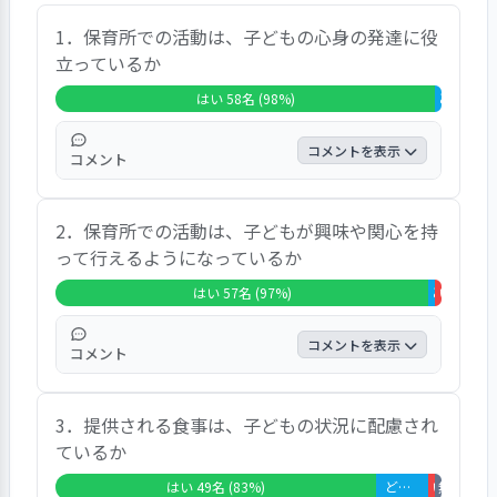
は、個人情報保護のため調査機関宛、無記名・郵
送で行いました。アンケート調査は、１７項目の
1．保育所での活動は、子どもの心身の発達に役
質問のうち１０項目への質問に対して７０％以上
立っているか
方が、３項目について９０％以上の方が「はい」
はい 58名 (98%)
どちらとも
と答えています。また、保護者からのご意見も多
く寄せられています。総合的な満足度という点に
コメントを表示
コメント
ついては、８４．５％の保護者が満足と回答して
おります。開園して３年目を迎え、保護者との信
「家では出来ない、やらない事を保育園では
頼関係が構築しつつありますが、更なる継続した
2．保育所での活動は、子どもが興味や関心を持
出来ているようで保育園のおかげで成長でき
対応も必要と思われます。
って行えるようになっているか
ていると思います。子どもの発達に合わせて
遊びやルールを調整しながら日々の計画をし
はい 57名 (97%)
どちらともい
いいえ 1名
てくれています。もう少しみんなで一つの事
をやれる時間を作って欲しいです。このまま
コメントを表示
コメント
では小学校に入ったら困るのでは、と心配し
ています。」などのご意見があり、９８％の
「お迎えに行ってもその時にやっている事を
保護者が「はい」、２％の保護者が「どちら
3．提供される食事は、子どもの状況に配慮され
やめない状態の事がよくあるので、楽しめる
ともいえない」と回答しています。
ているか
事をたくさんさせて貰っていると思います。
季節の行事等も取り入れた活動を行って下さ
はい 49名 (83%)
どちらともいえない 8名 (14%)
いいえ 1名 
無回答・非