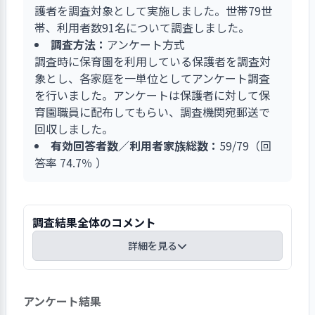
対しても、保護者参加の行事でのドキュメンテー
護者を調査対象として実施しました。世帯79世
ションや日々の申し送りなどで、子どもの成長、
帯、利用者数91名について調査しました。
発達を伝えています。
調査方法：
アンケート方式
調査時に保育園を利用している保護者を調査対
象とし、各家庭を一単位としてアンケート調査
を行いました。アンケートは保護者に対して保
育園職員に配布してもらい、調査機関宛郵送で
回収しました。
有効回答者数／利用者家族総数：
59/79（回
答率 74.7％ ）
調査結果全体のコメント
詳細を見る
利用者調査につきましては、保育園を介して調査
アンケート結果
票の配布をお願いしました。回収につきまして