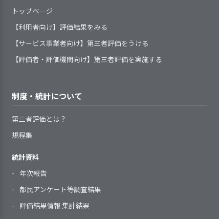
の対応」の項目で対応を明らかにして
題について、協働できる体制を整え
状況に応じて対応している
育」は3園共通の保育方針です。3園合
トップページ
います。課題として「虐待については
異年齢保育を通して人との
て、取り組んでいる
同研修会も行われ「子どものやりたい
【講評】
しっかりとした知識や情報をもって職
関わり合い、社会性や協調
【利用者向け】評価結果をみる
ことを、どこまで尊重するか」をテー
員間の理解を深めたい」が提示されて
勤務形態に関わらず、職員にさ
性、思いやる気持ちを育ん
理念共有の取組により関係者の理解
子どもの心身状況や生活状況等
【サービス事業者向け】第三者評価をうける
マに話し合っています。「見守る保育
います。社会環境が変化し子育て家庭
まざまな方法で研修等を実施してい
でいます
と協力を促進している
を、組織が定めた統一した様式によ
が子どもまかせになりすぎる場面があ
へ与える影響も多様化し虐待も増えて
る
【評価者・評価機関向け】第三者評価を実施する
って記録し把握している
り研修等でさらに学びたい」という職
います。「児童虐待等への対応」に
０～１歳児、３～５歳児は
職員一人ひとりの意向や経験等
目標達成率としては、30％程度と考
子どもや保護者のニーズや課題
員の意見もありました。とても大事な
「虐待が疑われる場合の保育園の通告
日常的に異年齢保育を行っ
に基づき、個人別の育成（研修）計
えられます。引き続き、「保育園と
問題だと思います。子どもの具体的な
を明示する手続きを定め、記録して
義務」を追記することも必要だと考え
ています。２歳児は単独ク
画を策定している
制度・統計について
しての地域への役割理解や貢献」を
事例を積み重ねて論議を深めていき、
いる
ます。
ラスで保育しています。自
職員一人ひとりの育成の成果を
目標として実施していく必要がある
保育方針の実現を目指すこと、それが
アセスメントの定期的見直しの
我の芽生えをゆったりとし
確認し、個人別の育成（研修）計画
第三者評価とは？
と思います。ブログや町内会の掲示
保育力向上、保育の質の向上、サービ
時期と手順を定めている
た環境で受け止めたい事や
へ反映している
規程集
板だけでなく、もっと広く、広報す
ス向上にも繋がる事と思います。
集団を意識した生活を行い
指導を担当する職員に対して、
る必要があると感じます。また、荻
幼児クラスにつなげていき
自らの役割を理解してより良い指導
統計資料
1．子どものプライバシー保護を徹底してい
窪地域の保育園の地域懇談会に参加
たいという目的がありま
ができるよう組織的に支援を行って
2．全体的な計画や子どもの様子を踏まえた
る
し、近隣への広報の方法を聞いた
年次報告
す。小さい子は大きい子に
いる
指導計画を作成している
り、保育園見学者への声掛けなど今
憧れ大きい子は小さい子を
都民アンケート等調査結果
1．手引書等を整備し、事業所業務の標準化
後も地道な努力を行っていく計画を
いたわりやさしく言葉かけ
を図るための取り組みをしている
評価結果情報 集計結果
立てています。
をしています。遊びや学び
子どもに関する情報（事項）を