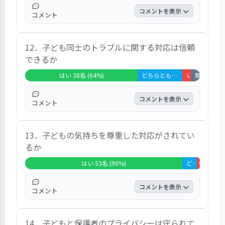
３％の保護者が「いいえ」と回答していま
コメントを表示
コメント
す。
「先生が知らない傷ががあります。」とのご
12．子ども同士のトラブルに関する対応は信頼
意見があり、８５％の保護者が「はい」、１
できるか
０％の保護者が「どちらともいえない」、
５％の保護者がいいえ」と回答しています。
はい 38名 (64%)
どちらともいえない 15名 (25%)
いいえ 3名 (5%)
無回答・非該当 3名 (5%)
コメントを表示
コメント
「子ども同士どちらの話もきちんと聞いてく
13．子どもの気持ちを尊重した対応がされてい
れているようです。子ども同士の解決を促し
るか
てくださり、子どもの成長にとって大事な事
だと思います。先生によって対応が異なりす
はい 53名 (90%)
どちらともいえない 5名 (8%)
いいえ 1名
ぎます。相談しましたが、対応して貰えなか
ったことがあします。」などのご意見があ
コメントを表示
コメント
り、６５％の保護者が「はい」、２５％の保
護者が「どちらともいえない」、５％の保護
「何があったか、どう思ったか、子ども自身
者が「いいえ」、５％の保護者が「非該当」
14．子どもと保護者のプライバシーは守られて
が言えるまでしっかり聞いてくれてそこから