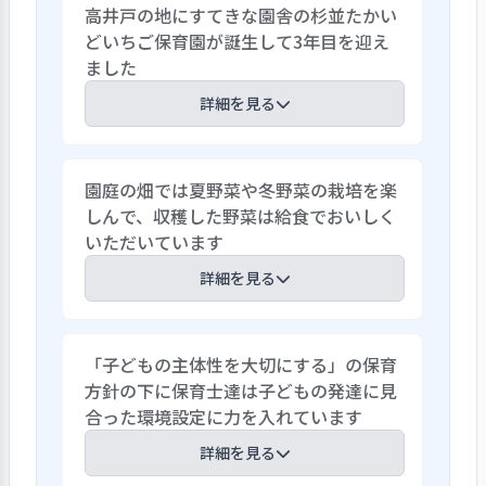
高井戸の地にすてきな園舎の杉並たかい
どいちご保育園が誕生して3年目を迎え
ました
詳細を見る
杉並たかいどいちご保育園は社会福祉法
園庭の畑では夏野菜や冬野菜の栽培を楽
人福翠会が都内に設立した3園目の保育園
しんで、収穫した野菜は給食でおいしく
で開園3年目を迎えました。新しく建設さ
いただいています
れた園舎はゆとりあるスペースの中にテラ
スをコの字型に囲むように保育室が並んで
詳細を見る
います。園舎の中心にはオオシマザクラの
大木がに立っていて四季折々に変化を見せ
旬の野菜や季節の食材をたくさん使ってド
てくれます。園庭は遊び廻って自然と触れ
「子どもの主体性を大切にする」の保育
レッシングやパテも工夫しながら、おい
合えるように畑があり植栽も豊かです。こ
方針の下に保育士達は子どもの発達に見
しい給食を提供しています。日本の郷土料
うした環境の中で「子どもの主体性を育
合った環境設定に力を入れています
理を取り入れ、郷土料理マップの「食べ
てる保育」の保育方針の下で、子どもの思
た県」は次々と増えています。食育活動も
詳細を見る
いや気持ち、意見を尊重して一人ひとり
活発に展開し、園庭の畑では夏野菜や冬
が自主性を発揮しながら成長していける