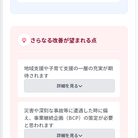
野菜の栽培・収穫を楽しんで います。収
ように保育を進めています。
保育園では「子どもの主体性を育てる保
穫した野菜は給食でおいしくいただきま
育」に力を入れています。異年齢保育、選
す。昨年はじゃがいもが大豊作でした。今
択制保育を行う中で子どもの集中力、決
年はお米作りにも初めて挑戦しましたが
断力を高める保育を実践しています。保育
収穫できず、米作りの難しさを痛感してい
士たちは子どもが自ら考え、主体性を持
さらなる改善が望まれる点
ます。夏まつりのかき氷にはみんなで作っ
って行動するためには言葉だけの理解では
た梅シロップを使いました。園庭に竈を
なく、からだを使ってやってみる、感じて
作ってけんちん汁も作りました。
みるという「体験」が大切だと考えていま
地域支援や子育て支援の一層の充実が期
す。食べる、寝る、遊ぶところを分けてい
待されます
ます。ゾーン保育では絵・ブロック・まま
ごと・制作などの各ゾーンに分け子どもた
詳細を見る
ちは自ら遊びを選択しています。好きな遊
びに集中している子ども達のキラキラ輝
開園間もないため、地域との関りがあま
いている姿に感銘しました。
災害や深刻な事故等に遭遇した時に備
り持てていません。園児と地域のかかわ
え、事業継続企画（BCP）の策定が必要
りも持てるような取り組みも必要と思われ
と思われます
ます。今年度は、コロナ禍の為取り組みが
難しいと考えられますが、保育の専門的
詳細を見る