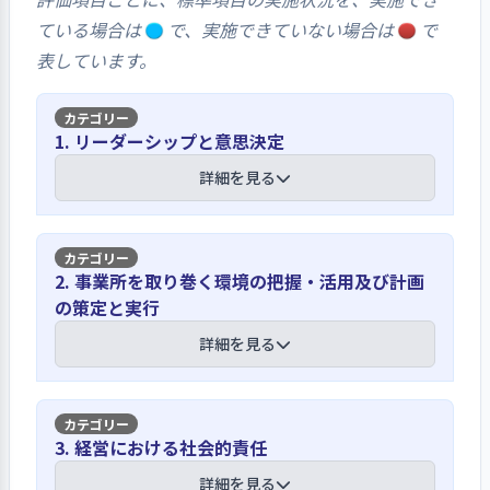
ている場合は
で、実施できていない場合は
で
表しています。
1. リーダーシップと意思決定
詳細を見る
【講評】
2. 事業所を取り巻く環境の把握・活用及び計画
の策定と実行
事業者が目指していること（理念・ビジ
ョン、基本方針など）を周知しています
詳細を見る
法人理念として、「人は心」「信頼」
「安心と安全」、保育理念として「生
【講評】
3. 経営における社会的責任
涯を通じて、社会を生き抜く力を培う
ことができる共同体の創造」と規定し
利用者意向について情報を収集しニーズ
詳細を見る