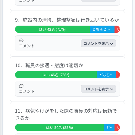
コメント
ナ禍という事もあり、行事が実施できない事
がとても残念です。」などのご意見があり、
「お迎えの時間に色々相談させて貰っていま
８８％の保護者が「はい」、１０％の保護者
9．施設内の清掃、整理整頓は行き届いているか
す。お友達とのトラブルで心配な事があった
が「どちらともいえない」、２％の保護者が
時はすぐに面談等でお話しを聞いて下さり、
はい 42名 (71%)
どちらともいえない 14名 (24%)
いいえ 3名 (5%)
「非該当」と回答しています。
とても親身になってくださってます。信頼は
ありますが、延長保育で担任の先生以外の日
コメントを表示
コメント
が続くと込み入った意見を聞き難いと感じま
す。若い先生ばかりで経験が浅いと感じま
「時節柄、時々消毒の匂いがするぐらい綺麗
す。」などのご意見があり、７３％の保護者
10．職員の接遇・態度は適切か
にしていただいています。砂だらけの時があ
が「はい」、２０％の保護者が「どちらとも
ります。」」などのご意見があり、７１％の
はい 46名 (78%)
どちらともいえない 11名 (19%)
いいえ 2名 
いえない」、７％の保護者が「いいえ」と回
保護者が「はい」、２４％の保護者が「どち
答しています。
らともいえない」、５％の保護者が「いい
コメントを表示
コメント
え」と回答しています。
「たまに髪の色がすごい先生がいます。若い
11．病気やけがをした際の職員の対応は信頼で
先生が多く、動きやすい服装をしているのは
きるか
わかりますが服装がきになります。」などの
ご意見があり、７８％の保護者が「はい」、
はい 50名 (85%)
どちらともいえない 6名 (10%)
いいえ 3名 (5%)
１９％の保護者が「どちらともいえない」、