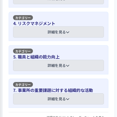
ています。また、保育方針として「子ど
を把握しています
もを主体的に育てる保育」を目指して
います。これら法人理念、保育理念や保
行事後のアンケート調査は、本年度は
【講評】
育方針は新入職員に対して、説明会を
4. リスクマネジメント
親子まつり、めばえまつりの後に実施
行っています。これら内容は、職員会議
しています。アンケート調査以外には、
社会人・福祉サービスに従事する者とし
詳細を見る
で話されるほか、目につく場所に掲示
利用者からのご意見は連絡帳に記載し
て法・規範・倫理などを周知しています
しています。保護者に対しては、入園説
て貰い把握に努めています。その他、意
明会で重要事項説明書を使用して説明
見箱を利用してご意見を頂いています。
福祉サービスに従事する者として、守
しています。重要事項説明書には、４つ
【講評】
行事の意見については、結果をまとめ
5. 職員と組織の能力向上
るべき法・規範・倫理などは、就業規
の保育形態についての説明も掲載され
て次回の参考にしています。保護者会等
則及び契約書に明示されています。これ
ています。
安全性の確保に取り組んでいます
詳細を見る
での話し合いの他、クラス委員２名を
ら内容については、入職説明会で話さ
お願いしており、年に２回程度話し合
れています。職員に対して個人情報保護
子どもの生命維持を第一に考え、様々
う機会を持ちご意見・ご要望を伺って
経営層は自らの役割と責任を職員に対し
同意書の提出を義務付けると共に、会
なリスクに対応できるように各種マニ
います。また、本年度行われた第三者評
て表明し事業所をリードしています
【講評】
議等で法・規範・倫理の説明の他、人
7. 事業所の重要課題に対する組織的な活動
ュアルを整備しています。マニュアルの
価利用者アンケートでも利用者意向を
権やセクシャルハラスメント、プライ
改訂や整備は危機管理係を中心に行っ
集め改善に向けて保護者に回答する体
事業所にとって必要な人材確保、人員構
経営層は、職員の主体性を重要と考
詳細を見る
バシーについても細かく説明され、コ
ています。各種マニュアルは、いつでも
制が作られています
成を行っています
え、ただ単に指導するだけでなく話し
ンプライアンスの重要性を説明してい
職員が見られる場所に置かれ、緊急の
合う機会を多く持ち自ら考えて行動で
ます。また、普段より職員に対して子ど
場合参考にできるよう配慮されていま