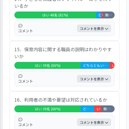
と回答しています。
いるか
対応をしてくれているようです。先生は子ど
もの意思を尊重して、と言いますが４・５歳
はい 48名 (81%)
どちらともいえない 3名 (5%)
いいえ 1名 (2%)
無回答・非該当 7名 (12%)
の子どもに決められない事はたくさんあると
思います。」などのご意見があり、９０％の
コメントを表示
コメント
保護者が「はい」、８％の保護者が「どちら
ともいえない」、２％の保護者が「いいえ」
特にご意見はなく、８１％の保護者が「は
と回答しています。
15．保育内容に関する職員の説明はわかりやす
い」、５％の保護者が「どちらともいえな
いか
い」、２％の保護者が「いいえ」、１２％の
保護者が「非該当」と回答しています。
はい 39名 (66%)
どちらともいえない 17名 (29%)
いいえ 3名 (5%)
コメントを表示
コメント
「毎日アプリで配信していただきとても楽し
16．利用者の不満や要望は対応されているか
みに拝見しています。日々の写真もぜひ販売
いただきたいです。ご検討お願いします。幼
はい 39名 (66%)
どちらともいえない 8名 (14%)
いいえ 4名 (7%)
無回答・非該当 8名 (14%)
児組になり申し送りが無い事が多いです。」
などのご意見があり、６６％の保護者が「は
コメントを表示
コメント
い」、２９％の保護者が「どちらともいえな