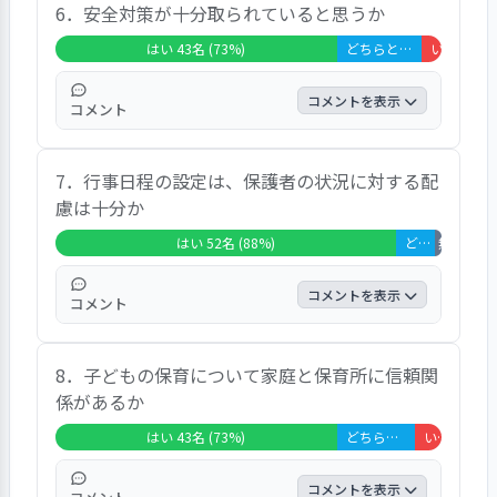
のがとても不安です。」などのご意見があ
6．安全対策が十分取られていると思うか
くれました。残業や通院でお迎えが遅れる際
り、６６％の保護者が「はい」、２２％の保
にとても柔軟に対応していただきました。」
はい 43名 (73%)
どちらともいえない 13名 (22%)
いいえ 3名 (5%)
護者が「どちらともいえない」、１２％の保
などのご意見があり、６９％の保護者が「は
護者が「いいえ」と回答しています。
い」、２％の保護者が「どちらともいえな
コメントを表示
コメント
い」、２９％の保護者が「非該当」と回答し
ています。
「子ども達の安全を守りながらもチャレンジ
7．行事日程の設定は、保護者の状況に対する配
心や危険への気づきをサポートしていただい
慮は十分か
ていると思います。コロナになってから「お
迎え時の入室は３名まで」としていますが、
はい 52名 (88%)
どちらともいえない 6名 (10%)
無回答・非
育休など早めにお迎え可能な方への配慮がな
く混みあう時間帯がある。子どもたちの状況
コメントを表示
コメント
に合わせて柔軟に対応してくださっていま
す。」などのご意見があり、７３％の保護者
「コロナで例年通り行えない為、子ども達だ
が「はい」、２２％の保護者が「どちらとも
8．子どもの保育について家庭と保育所に信頼関
けで行事をしてくれる事に感謝です。日程は
いえない」、５％の保護者が「いいえ」と回
係があるか
問題ないのですが、開催場所は検討の余地が
答しています。
あると思います。アンケートで意向を確認し
はい 43名 (73%)
どちらともいえない 12名 (20%)
いいえ 4名 (7%)
てくださいます。決定にあたるプロセスも公
開してくださるので納得感もあります。コロ
コメントを表示