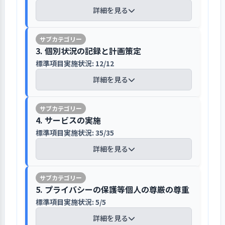
もたちの保育園での生活や行事などを
むことができず職員同士の交流や意見交
取り組みに応じた計画を策定し着実な実
群（SIDS)の対策として、うつぶせ寝の
しおり（重要事項説明書）で伝えてい
度の目標等の話し合いを行っています。
詳細を見る
議で検討して決定しています。決定され
発信しています。その他、地域交流室を
換などが難しかったため、「職員同士の
行に取り組んでいます
危険性の再確認を行うとともに午睡チ
ます
参加したい研修を話し合い、課題に合
た内容については、全職員に対して決
利用しての取り組みがありますがコロ
話し合いの機会を多く持つ。」事を目標
ェックを行い、観察、見守りの強化を
った外部研修が来た時に参加を促して
定の経緯を含めて説明が行われていま
ナ禍の為停止状態です。
として挙げています。日中ではなく、夕
理念・ビジョンの実現に向けた中・長
図っています。感染症については、看護
【講評】
杉並たかいどいちご保育園は社会法人
います。園内研修として、熱性痙攣、
す。重要な案件での検討や対応につい
3. 個別状況の記録と計画策定
方の時間などをうまく使い、クラス会議
期計画は５か年計画が策定されていま
師を中心に手洗い、うがいなど感染症
福翠会を母体とし、平成３０年４月に
AEDの使用方法、嘔吐処理などすぐに必
て、全職員に確実に伝えるために、報
を行うようにしました。また、会議内容
す。５か年計画を基に年度ごとの事業計
標準項目実施状況: 12/12
予防対策を徹底して行うようにしてい
保育園の基本的ルールや重要事項を説
ボランティアを受け入れるとともに関係
開園して３年目を迎えました。１０２
要な基本的な内部研修を看護師が中心
連相の見直しや組織としてのあり方を
や考えていきたい内容を伝え、強制参加
画書が策定され、保育園の運営、保育
ます。
明して同意を得ています
機関との交流を図っています
詳細を見る
名定員の保育園です。ホームページに
となって行っています。また、職員会議
を考えています。経費のかかるものにつ
ではなく、自主参加にすることで意見交
計画、食事、健康管理、災害防止、地
は保育園概要、保育方針は「子どもの
の時間を利用して、達成して欲しい１
いては、事業計画を立てるなど本社の
換や自分の保育観を他職員に伝える場面
域との交流等、目標、具体的内容等が
入園が内定している保護者に２月に区
ボランティア受け入れについては、マ
主体性を育てる保育」と保育目標を掲
０の姿（健康な心と体、自立心、協同
承認を得て決定されています。保護者に
個人情報保護法の趣旨を踏まえて保護・
を設定しました。
決められています。イベント計画や行事
【講評】
役所から内定通知が届きます。保護者
ニュアルや心得が作成され、担当者を
げています。保育園の一日、年間行事
性、道徳性・規範意識の芽生え等）や
4. サービスの実施
対しての決定事項の伝達については、
共有を図っています
計画も作られ、それぞれ担当者を決
は内定通知を見てから保育園に連絡を
決め事前にプライバシーの保護、守秘
があり、ブログでを通じて保育園の様
保育理念を達成するためにどのように
決定の経緯を含めて園だより等各種お
標準項目実施状況: 35/35
め、職員会議で職員と内容の確認や計
子どもの発達の経過を記録しながら支
【評語】
入れる仕組みになっています。内定し
義務、心構えなどをオリエンテーショ
子を伝えています。ブログにはごっこ
子ども達に接していかなくてはならな
便りのほか園内掲示により内容を伝え
個人情報の保護について、保護者に対
画の見直しをしています。計画に合わせ
援しています
詳細を見る
ても連絡がない場合は保育園の方から
ンで説明しています。昨年度は、保育体
遊びの様子、クッキングや夏祭りなど
いのか、などの議論が行われています。
ています。
しては、入園の際、個人情報保護の方
た予算編成については、編成会議で決
目標の設定と
具体的な目標を設定し、その達成に
連絡を入れています。２月の保育園の
験２名、職場体験２名を受け入れてい
の行事に取り組んでいる元気な姿を紹
針が書かれた書類を配布しています。個
取り組み
向けて取り組みを行った
子どもの心身状況や生活状況等は児童
定しています。進捗状況については、自
乳児検診の時に内定児の健康診断を一
ます。町内会とも交流があり、コロナ収
介しています。延長保育は対象年令と
人情報についての説明が行われ、ホー
票に家庭状況、健康記録（健康診断、
己評価表に基づき半年に一度振り返り
職員の定着に向け、職員の意欲向上に努
緒に行っています。３月に重要事項説
束後には、より多くの交流を図る予定
取り組みの検
目標達成に向けた取り組みについ
5. プライバシーの保護等個人の尊厳の尊重
料金を表示しています。問い合わせの
ムページ・パンフレット・写真の確認
身体測定）、入園迄の生活状況、発達
が行われ、職員会議で確認、見直しを
めています
証
て、検証を行った
明と面接を一緒に行っています。入園
1．子ども一人ひとりの発達の状態に応じた
を立てています。本年度から卒園児が出
1. 事業所が目指していることの実現に向け
電話番号も知らせています。
標準項目実施状況: 5/5
の同意書が提出されています。職員に対
の経過記録をまとめてファイルし、統
行っています。
保育を行っている
面接は入園面接個人票の記入を受けて
るため、卒園児や小・中学生に対して
て一丸となっている
検証結果の反
しては、入職時に説明が行われる他、
次期の事業活動や事業計画へ、検証
詳細を見る
一した書類に記録して把握していま
人事考課制度が行われており、成果に応
園長と新担任で対応しています。１日
の職場体験も行えるようになると良い
映
結果を反映させた