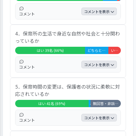
り、子どもも楽しく参加しながら新しい知識
が身についているようです。子どもの選択制
コメントを表示
コメント
を尊重しているが、子どもが興味を持つよう
に工夫されていない。」などのご意見があ
園児たちによる手作りの作品や、園庭で採れ
り、９６％の保護者が「はい」、２％の保護
4．保育所の生活で身近な自然や社会と十分関わ
る野菜なども取り入れ、食育になっていると
者が「どちらともいえない」、２％の保護者
っているか
思います。どのぐらいの量を食べているのか
が「いいえ」と回答しています。
知りたいです。幼児クラスはバイキング形式
はい 39名 (66%)
どちらともいえない 13名 (22%)
いいえ 7名 (12%)
になっていて、自分の好きな食べ物しか食べ
なくなり困っています。選ばせずに食べさせ
コメントを表示
コメント
てほしいです。」などのご意見があり、８
２％の保護者が「はい」、１４％の保護者が
「設備の制限やコロナ禍という中で工夫して
「どちらともいえない」、２％の保護者が
5．保育時間の変更は、保護者の状況に柔軟に対
対応してくださっています。また実施後にド
「いいえ」、２％の保護者が「非該当」と回
応されているか
キュメンテーション等、振り返りのできる資
答しています。
料をいただけるのも知識の向上に役立ってい
はい 41名 (69%)
どちらともいえない 1名 (2%
無回答・非該当 17名 (29%)
ると思います。園内での活動ばかりだと思い
ます。もう少し公園へ行って欲しいです。行
コメントを表示
コメント
事、運動会、お遊戯会がなく他の園では当た
り前にしている事が無いので小学校に上がる
「夕方に連絡してもすぐに延長の対応をして