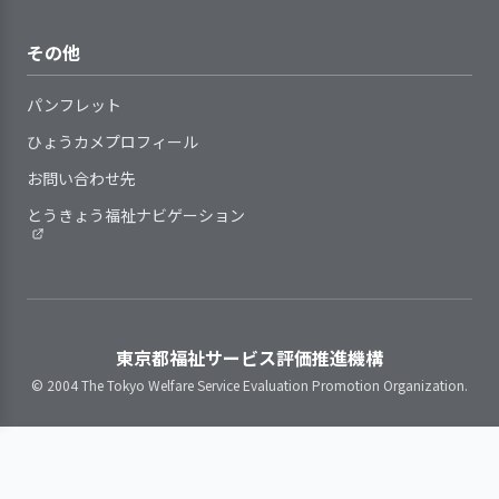
4. 職員の定着に向け、職員の意欲向上に取
は子ども同士の関わりから
指導計画は、全体的な計画を踏
外部とやりとりする必要が生じた場
り組んでいる
生まれてきます。大きい子
まえて、養護（生命の保持・情緒の
合には、保護者の同意を得るように
その他
が小さい子に荷物の整理の
手引書(基準書、手順書、マニュ
安定）と教育（健康・人間関係・環
している
仕方を教えてあげたり着替
アル)等で、事業所が提供しているサ
境・言葉・表現）の各領域を考慮し
子どもの羞恥心に配慮した保育
パンフレット
えを手伝っています。人と
ービスの基本事項や手順等を明確に
て作成している
を行っている
事業所の特性を踏まえ、職員の
の関わり合い、社会性や協
ひょうカメプロフィール
している
指導計画は、子どもの実態や子
育成・評価と処遇（賃金、昇進・昇
調性、思いやる気持ちなど
提供しているサービスが定めら
どもを取り巻く状況の変化に即し
お問い合わせ先
格等）・称賛などを連動させている
異年齢保育を通して学んで
れた基本事項や手順等に沿っている
て、作成、見直しをしている
就業状況（勤務時間や休暇取
とうきょう福祉ナビゲーション
います。
2．サービスの実施にあたり、子どもの権利
かどうか定期的に点検・見直しをし
個別的な計画が必要な子どもに
得、職場環境・健康・ストレスな
を守り、子どもの意思を尊重している
ている
対し、子どもの状況（年齢・発達の
ど）を把握し、安心して働き続けら
職員は、わからないことが起き
状況など）に応じて、個別的な計画
子ども同士のトラブルは子
れる職場づくりに取り組んでいる
た際や業務点検の手段として、日常
の作成、見直しをしている
どもの気持ちを尊重して対
職員の意識を把握し、意欲と働
的に手引書等を活用している
指導計画を保護者にわかりやす
応しています
きがいの向上に取り組んでいる
東京都福祉サービス評価推進機構
日常の保育の中で子ども一人ひ
く説明している
職員間の良好な人間関係構築の
とりを尊重している
© 2004 The Tokyo Welfare Service Evaluation Promotion Organization.
指導計画は、見直しの時期・手
特別な配慮の必要な子ども
ための取り組みを行っている
子どもと保護者の価値観や生活
順等の基準を定めたうえで、必要に
はいませんが気になる子ど
2．サービスの向上をめざして、事業所の標
習慣に配慮した保育を行っている
応じて見直している
もについては観察中で、状
準的な業務水準を見直す取り組みをしてい
虐待防止や育児困難家庭への支
況を見ながら関係機関に相
る
援に向けて、職員の勉強会・研修会