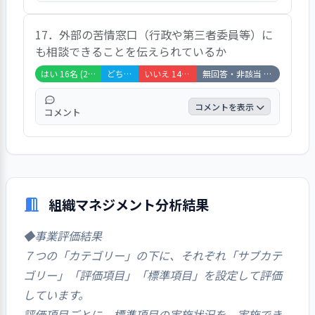
い」、５％の保護者が「いいえ」と回答して
「お忙しい中、いつも大変丁寧に対応いただ
います。
17．外部の苦情窓口（行政や第三者委員等）に
いております。不満を感じた事がありませ
も相談できることを伝えられているか
ん。先生によって対応が異なりすぎます。行
事が少ない保育園の為、増やしてほしい旨を
はい 16名 (27%)
どちらともいえない 9名 (15%)
いいえ 14名 (24%)
無回答・非該当 20名 (34%)
伝えても「保育園の方針」と対応して貰えな
い。」などのご意見があり、６６％の保護者
コメントを表示
コメント
が「はい」、１４％の保護者が「どちらとも
いえない」、７％の保護者が「いいえ」、１
「時々、区からのそういった紙を配っている
４％の保護者が「非該当」と回答していま
気がします。聞いた事がありません。パンフ
す。
レットや掲示板を見て知りました。利用した
ことはありません。」などのご意見があり、
組織マネジメント分析結果
２７％の保護者が「はい」、１５％の保護者
が「どちらともいえない」、２４％の保護者
◆事業評価結果
が「いいえ」、３４％の保護者が「非該当」
７つの「カテゴリー」の下に、それぞれ「サブカテ
と回答しています。
ゴリー」「評価項目」「標準項目」を設定して評価
しています。
評価項目ごとに、標準項目の実施状況を、実施でき