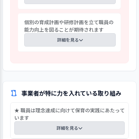
な機能を地域の子育て家庭へ支援してい
く事は重要な事と思われます。離乳食相
毎月想定を変えた担当者を決めた避難訓
談、保育相談、手作りおもちゃ作り、毎月
個別の育成計画や研修計画を立て職員の
練等を行っています。しかしながら、大き
の身体測定などを企画しポスターなどを
能力向上を図ることが期待されます
な災害に備えた、対応策がまだできてい
使用し、定期的な開催を目指す事も必要
ない状態です。水害の場合、地震の場合な
詳細を見る
であると思われます。WEBでの情報の発信
ど災害の種類に分けて詳細な対応策を作
も有益であると思われます。地域に根ざし
成していく事が重要です。災害があった場
た保育園の社会的責任として更に子育て
職員に対して、年度初めに園長面談を行い
合、どの時点で、どのような指令を出すの
支援に取り組むことを期待します。
一年の目標について話し合っています。こ
か、役割分担も含めて記載しておくこと
れらを利用して個別育成計画を作成する
で、いざという場合に慌てず対応すること
事が職員のスキルアップに繋がると考え
が出来ると思います。また、保護者への連
られます。目標に沿った研修計画も立て、
絡方法、備蓄、避難時の持ち出す物など
事業者が特に力を入れている取り組み
年度末に反省をする事がより効果的である
も考慮する必要があり、保護者への連絡方
とも考えられます。立てた目標のうち出来
法については、実際に行う事も必要であ
★ 職員は理念達成に向けて保育の実践にあたって
たものと出来ないものとを考え、次年度
ると考えられます。
います
の取り組み内容にすることも必要と思い
ます。また、保育園で一年間を通してテー
詳細を見る
マを決め園内研修を行って行くことも良い