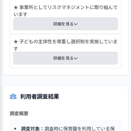
と思います。会議の時間を有効に使って職
職員が保育の理念である子ども主体の保育や理念
★ 事業所としてリスクマネジメントに取り組んで
員の能力向上を図る事も大切であると考
達成の為の方法に共感して働いています。職員が
います
えられます。
考える子ども主体の保育のうち、主体と言う部分
詳細を見る
の線引きについてや、子どもへの強制ではなくア
プローチの方法などについて多少の保育観のずれ
危機管理では、事故報告書は職員全員が目を通せ
★ 子どもの主体性を尊重し選択制を実施していま
がある為、そのずれを修正して職員が同じ方向に
るように、タイムカードの横に置き日付とサイン
す
向けて保育が出来るよう意見交換を行っていま
をすることで、確認を行ています。ヒヤリハット
す。意見交換を行う事で、曖昧だったポイントや
詳細を見る
も毎日各クラスの事例を昼礼で伝達することで、
ルールを明確化し保育の実践にあたっています。
安全面への配慮を高めています。また、アレルギ
子ども達は自分で活動や友達、保育者を選びま
ー食の提供などもトレーの色を変えて、トレーの
す。「自分は何をやってみたいのか」「どこへ行
子どもの名前と除去の物質名を書き、更に同じも
きたいのか」等、意見を出したり、話し合ったり
のを立て札にして載せるなど見落としの無いよう
利用者調査結果
して決めます。こうして自主選択していく中で、
にしています。これらは、職員、看護師、栄養士
自分が選んだことには責任を持つようになりま
で考え、多重チェックなど行い、事故が起きない
す。これらの事を行い、子どもの主体性を大切に
ように対応しています。
調査概要
し、発達や個々に合わせたゾーン保育、異年齢児
保育、チーム保育を取り入れています。保護者に
調査対象：
調査時に保育園を利用している保