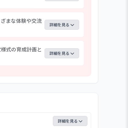
保育や福祉の拠点となることを目指して
まざまな体験や交流
がら、より多彩な取組・活動を提供でき
詳細を見る
計画とも連動させつつ取り組んでゆくこ
風土も活かし、園全体で「なりたい園」
然などに触れることが難しい制約はある
定様式の育成計画と
の環境下でも限られた地域資源を活用し
詳細を見る
、これまでの取組を再開するとともに、
体験や交流を持てるようにしたいと考え
直され、訪問調査時点では保育職に関し
たれるほか、来年度入職者を含め、各職
個別の評価と目標設定の書式も改められ
題と行動を確実に可視化・共有する工夫
詳細を見る