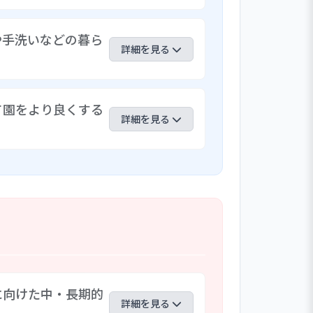
をしながら展開させる「ウィズブックプ
や手洗いなどの暮ら
遊びの凧揚げと結びついて動物をかた
詳細を見る
児が色が混じって変わることを経験しな
り添い、自由な発想と工夫のもとで取
けでなく、着替えや排せつの自立、食具
て園をより良くする
作を、絵本の中に出てくるものやエピソ
詳細を見る
つけるだけでなく、自発性や自主性も育
トも用意され、子育ての参考とされてい
決が行われている。子どもの様子を踏ま
には子どもが集中して遊び込む姿が見ら
摘事項の改善を行うほか、クラス会議
するための取組に努めている。
に向けた中・長期的
詳細を見る