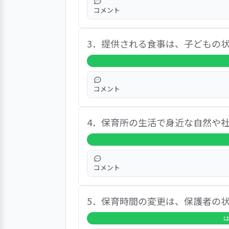
コメント
有効回答者33人全員（100％）が
3．提供される食事は、子どもの
る」「絵本から外の世界へ興味を移
って、楽しそうにしている」の3件
コメント
「はい」が97.0％、「どちらとも
4．保育所の生活で身近な自然や
く食べている姿を連絡帳から推察し
してくれる」などのほか、食事の提
コメント
「はい」が87.5％、「どちらともい
5．保育時間の変更は、保護者の
て、子どもが自然と触れ合う機会を
などのほか、戸外活動等のさらなる
は