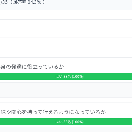
3/35（回答率 94.3％ ）
・「満足」18.2％の計97.0％と高い値を得ており、設問別で
なみ」「子どもの気持ちの尊重」など全17問のすべてで80％
のように愛でてくれ、子どもの個性を大切にし、活き活きと過
気持ちがよく、クラスの担任以外も自分の子どものことをよく
心身の発達に役立っているか
しても先生たち個々人においてもとてもプロ意識が高く、本当
はい 33名 (100%)
わかる」「オリジナルの『ウィズブック活動』を導入しており
リが利用されていて効率も良く、園での様子を写真で知ること
用終了後の支援継続や日常の保育内容に関することなどが見ら
を除いた割合・以下同）は、有効回答者33人全員（100％）が
興味や関心を持って行えるようになっているか
まざまな遊び・活動を採り入れてくれている」「挨拶や片付け
員の工夫した取組で、日々学びが多い」「月齢に応じた遊びや
はい 33名 (100%)