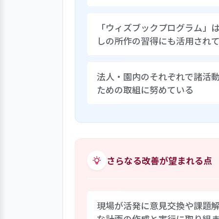
法人オリジナルの絵本を通じて高
「ウィズブックプログラム」
ログラム」が提供されている。動物
しの所作の習得にも活用され
どった凧作りに展開したり、訪問調
がら制作活動を楽しむなど、プロ
り組まれている。
上記の「ウィズブックプログラム
法人・園内のそれぞれで諸活
の使い方、手洗いなどの暮らしの
ための取組に努めている
ードに関連づけることで、子ども
まれている。同プログラムでは、
る。
各種の会議を通じて、保育に関す
え、登園自粛期間中の在宅ワーク
れていると園では実感している。
も含めて諸活動を点検したり、保
さらなる改善が望まれる点
現場が活発に意見交換や課題
な計画の作成と実行に取り組