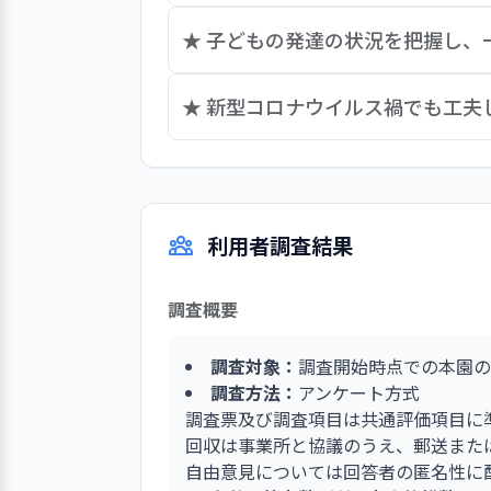
話し合いや付箋集約、職員共用のノー
★ 子どもの発達の状況を把握し、
とする職場のイメージを継続的に検討
声を募り、また年度末には各人の自己
子ども一人ひとりの発達の状況を把握
★ 新型コロナウイルス禍でも工
度もコロナ禍による制約の中で、クラ
仕組みに加え、個人別の日誌に日々の
しているほか、発達を促す玩具を用意
職員は保護者支援の外部研修を受講し
の自立への援助や、食事の形態や食具
は、子どもの成長・発達などについて
回を予定している地域の未就園世帯向
利用者調査結果
園の保護者にも参加を募り、園に集う
調査概要
調査対象：
調査開始時点での本園の
調査方法：
アンケート方式
調査票及び調査項目は共通評価項目に
回収は事業所と協議のうえ、郵送また
自由意見については回答者の匿名性に