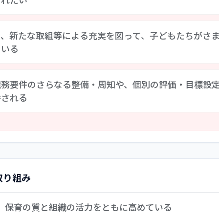
園」を園の近未来像とし、地域に根づき、集う人々にとっての
も、新たな取組等による充実を図って、子どもたちがさ
性を踏まえ、「ウィズブック保育園」としての基盤を活かしな
ている
標としている。これらを具体的な計画に反映させ、年度の事業
活用など、現場が活発に意見交換や課題の解決に取り組む組織
する地域に立地し、昔ながらの地域のコミュニティや身近な自
職務要件のさらなる整備・周知や、個別の評価・目標設
ス禍で人との接触を避けるため、活動の制限も受けている。そ
待される
体験や交流を持てるよう取り組んでいる。事態が収束され次第
充実を図って、子どもたちの生活の幅を広げる中でさまざまな
職種ごとの職務要件が定められている。今年度はこの体系が見
階層について明示されている。看護・調理の各職種の整備が待
として、積極的な周知を期待したい。また新体系移行に伴い、
点が置かれており、これに加え、面談等で共有される目標・課
取り組み
、保育の質と組織の活力をともに高めている