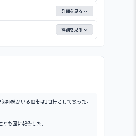
共有する取組を行っている。昨年度は理想
詳細を見る
励行などに取り組むほか、年末には現場の
題抽出と改善策の検討を行っている。今年
達の経過や全体的な姿を定期的に記録する
詳細を見る
解決や共通理解の形成に取り組んでいる。
の状況を踏まえたうえで組み立てるように
夫に取り組んでいる。また基本的生活習慣
できるよう努めている。例年の保護者会で
まえた丁寧な援助に努めている。
オンライン形式で行う予定としている。年4
。その開催のお知らせは園内に掲示し、在
機会を設けている。
兄弟姉妹がいる世帯は1世帯として扱った。
述とも園に報告した。