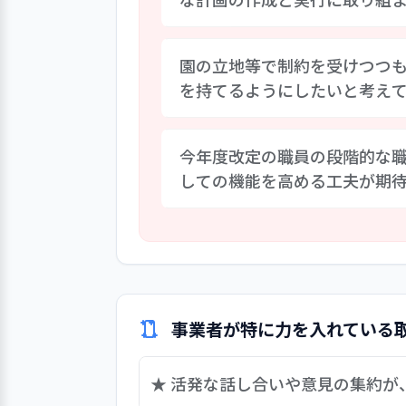
経営層は「みんなに愛される保育
園の立地等で制約を受けつつ
いる。また教育ニーズの高い地域
を持てるようにしたいと考え
る園となることも中・長期的な目
とが期待される。会議やノートの
づくりに取り組まれたい。
オフィスビルとマンションの林立
今年度改定の職員の段階的な
ほか、今年度は新型コロナウイル
しての機能を高める工夫が期
ながら、子どもたちがさまざまな
系列園との交流等の新たな取組の
ている。
本社共通の人事制度として職階・
て、補助者から施設長級までの各
員の成長とキャリアアップの指標
ているが、現状・実績の評価に重
も一考されたい。
事業者が特に力を入れている
★ 活発な話し合いや意見の集約が