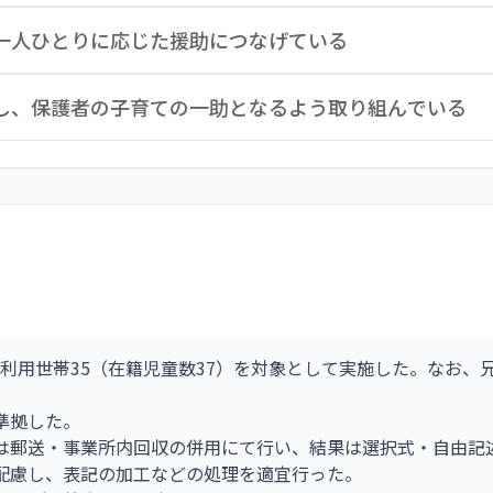
トの活用など、多様な方法で各職員が意見や提案を出し合い、
一人ひとりに応じた援助につなげている
し、大人も子どもも笑顔で過ごせる園づくりを目指し、挨拶の
評価をもとに、子どもの援助や休憩の確保、環境美化など、課
し、それぞれの必要に応じて援助できるように努めている。発
夫し、保護者の子育ての一助となるよう取り組んでいる
ス・全体の各単位で機会をとらえ、保育や安全衛生などの課題
様子や変化などを記録している。日々の主活動はこれら子ども
したり、興味を示すものを掲示したりするなど、環境構成の工
、個人面談や送迎時に寄せられる子育て等に関する相談に対応
の使い方など生活面への援助においても、それぞれの状況を踏
理解を深められるようにしており、今年度は個人面談も含めて
けの子育て講座も今年度オンライン形式で行うこととしている
方が子どもの状況に応じた関わり方や言葉がけについて学べる
利用世帯35（在籍児童数37）を対象として実施した。なお、
準拠した。
は郵送・事業所内回収の併用にて行い、結果は選択式・自由記
配慮し、表記の加工などの処理を適宜行った。