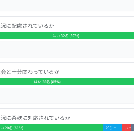
「はい」と答えている。 自由意見には「レポートの写真の様子
状況に配慮されているか
して観察する活動は素晴らしく、意欲的に活動に参加している
が寄せられている。
はい 32名 (97%)
いえない」が3.0％となっている。 自由意見は5件で、「調理の
社会と十分関わっているか
ている」「バランス良くおいしそうで助かる」「初期の食べた
供量について、さらなる配慮を望む声が見られる。
はい 28名 (85%)
えない」が12.5％となっている。 自由意見は5件で、「散歩
状況に柔軟に対応されているか
作ってくれている」「行事予定や過去のイベントの様子を見る
充実を望む声や、その一因ともなっているコロナ禍の影響に言
い 20名 (61%)
どちらともいえない 2名 (6%)
いいえ 1名 (3%)