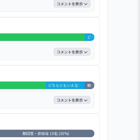
コメントを表示
からも、とても楽しんでいることがわか
」「保育園で教えてもらった歌をよく歌
どちらともいえない 1名 (3%)
コメントを表示
職員の配慮が諸処に感じられ、毎日おいし
ことのない食材に対しての確認を細かく
どちらともいえない 4名 (12%)
無回答・非該当 1名 (3%)
コメントを表示
では葉っぱや石、花などに目をとめて話をし
と、とても充実しているように思いう」
及する声が見られた。
無回答・非該当 10名 (30%)