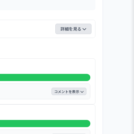
詳細を見る
も「発達に配慮した保育活動」「子どもの興
台～100％台の高い支持を得ている。
ごせるよう工夫してくれている」「先生が
見てくれており、園児も少ないので一人ひ
に子どものために何ができるかを考え、
、子どもの保育に良い影響を与えてくれて
ができてとてもよい」などの声が寄せられ
コメントを表示
れた。
「はい」と答えている。 自由意見は5件
、友達との遊びなど大変助けられてい
生活指導をしてくれる」などの声が寄せ