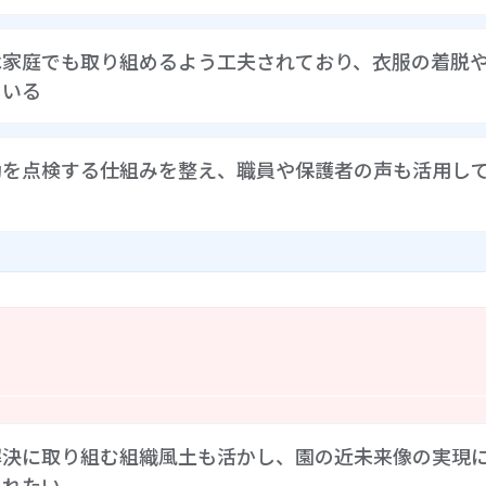
まる子どもたちの興味や関心をとらえ、子どもと保育士が対話
は家庭でも取り組めるよう工夫されており、衣服の着脱
がテーマとなっている1月の絵本が干支への関心を生み、正月
ている
査当日には絵本に出てくる緑と赤のトマトからの着想で、2歳
グラムは型や順序にとらわれず、子どもの思いの推移と発展に寄
」は、科学的・文化的体験から興味を広げてゆくような活動だ
動を点検する仕組みを整え、職員や保護者の声も活用し
さまざまな所作の習得にも活用している。着替えや手洗いの所
たちの自分でやってみようという意欲が高められ、所作を身に
家庭で実践するためのヒントが書き込まれた保護者用のテキス
る共通認識形成を行うほか、職員が持ち寄った課題の検討・解
で職員が手作り玩具や教材作りを行い、結果として登園自粛後
また法人では5つの行動指針からテーマを設定し、その評価と指
護者や職員の意見を活用した見直しを図るなど、園をより良く
解決に取り組む組織風土も活かし、園の近未来像の実現
まれたい