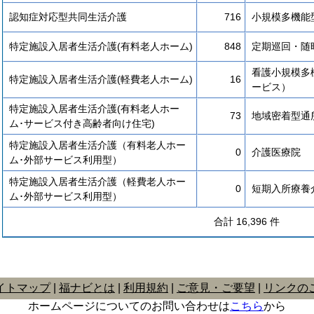
認知症対応型共同生活介護
716
小規模多機能
特定施設入居者生活介護(有料老人ホーム)
848
定期巡回・随
看護小規模多
特定施設入居者生活介護(軽費老人ホーム)
16
ービス）
特定施設入居者生活介護(有料老人ホー
73
地域密着型通
ム･サービス付き高齢者向け住宅)
特定施設入居者生活介護（有料老人ホー
0
介護医療院
ム･外部サービス利用型）
特定施設入居者生活介護（軽費老人ホー
0
短期入所療養
ム･外部サービス利用型）
合計 16,396 件
イトマップ
福ナビとは
利用規約
ご意見・ご要望
リンクの
ホームページについてのお問い合わせは
こちら
から