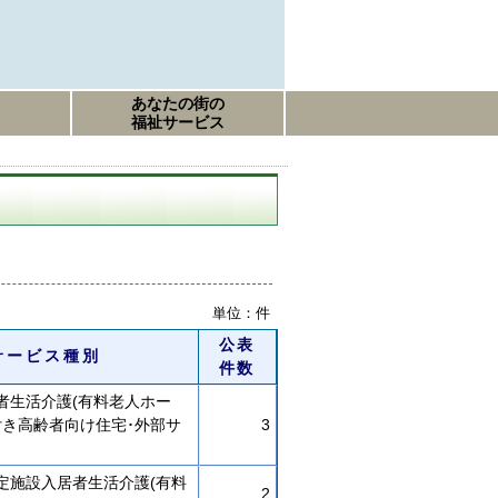
あなたの街の
福祉サービス
単位：件
公表
サービス種別
件数
者生活介護(有料老人ホー
付き高齢者向け住宅･外部サ
3
定施設入居者生活介護(有料
2