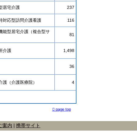
型居宅介護
237
時対応型訪問介護看護
116
機能型居宅介護（複合型サ
81
所介護
1,498
36
介護（介護医療院）
4
page top
ご案内
携帯サイト