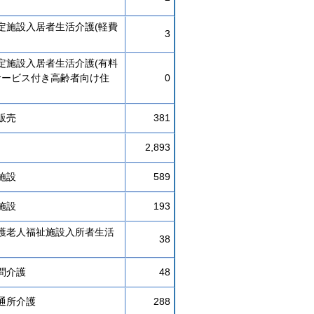
定施設入居者生活介護(軽費
3
定施設入居者生活介護(有料
サービス付き高齢者向け住
0
販売
381
2,893
施設
589
施設
193
護老人福祉施設入所者生活
38
問介護
48
通所介護
288