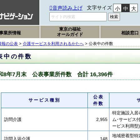
文字サイズ
音声読み上げ
小
中
大
東京の福祉
事業所情報
相談窓口
オールガイド
情報の公表
>
介護サービスを利用されるかたへ
> 公表中の件数
表中の件数
和8年7月末 公表事業所件数 合計 16,396件
公表
サービス種別
件数
特定施設入居
訪問介護
2,955
ム･サービス
ービス利用型)
地域密着型特
訪問入浴介護
148