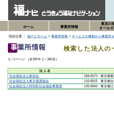
東京の
ホーム
事業所情報
オールガ
現在位置 ：
福ナビホーム
>
事業所情報
>
サービスの種類から事業所
検索した法人の
1／1ページ （全3件中 1～3件目）
法人名
社会福祉法人新栄会
169-0073 東京
社会福祉法人東京援護協会
110-0015 東京
社会福祉法人特別区社会福祉事業団
135-0043 東京