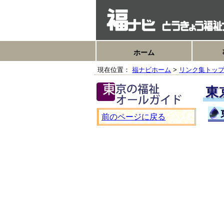
ホーム
現在位置：
福ナビホーム
>
リンク集トッ
東
前のページに戻る