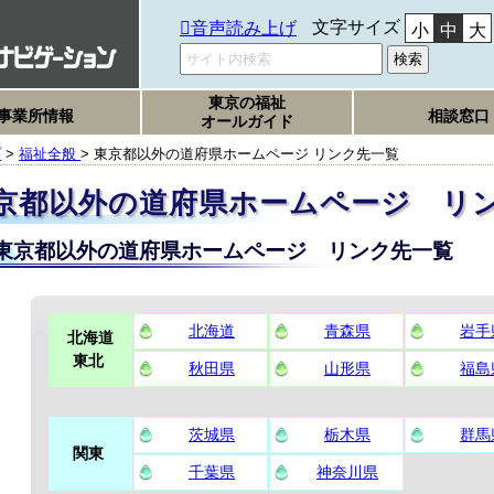
文字サイズ
音声読み上げ
小
中
大
東京の福祉
事業所情報
相談窓口
オールガイド
プ
>
福祉全般
> 東京都以外の道府県ホームページ リンク先一覧
京都以外の道府県ホームページ リ
東京都以外の道府県ホームページ リンク先一覧
北海道
青森県
岩手
北海道
東北
秋田県
山形県
福島
茨城県
栃木県
群馬
関東
千葉県
神奈川県