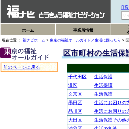
音
ホーム
事業所情報
現在位置 ：
福ナビホーム
>
東京の福祉オールガイド／生活に困ったら
> 
区市町村の生活保
前のページに戻る
千代田区
生活保護
港区
生活保護
文京区
生活保護
墨田区
生活にお困りの
品川区
生活にお困りの
大田区
生活保護その他
渋谷区
生活の相談