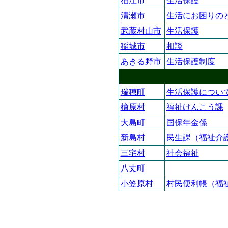
狛江市
生活保護
清瀬市
生活にお困りの
武蔵村山市
生活保護
稲城市
相談
あきる野市
生活保護制度
瑞穂町
生活保護につい
檜原村
福祉けんこう課
大島町
国保年金係
新島村
民生課（福祉介
三宅村
社会福祉
八丈町
小笠原村
村民便利帳（福祉