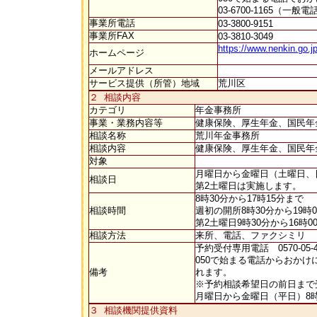
03-6700-1165（一般
事業所電話
03-3800-9151
事業所FAX
03-3810-3049
https://www.nenkin.go.j
ホームページ
メールアドレス
サービス提供（所管）地域
荒川区
２ 相談内容
カテゴリ
年金事務所
事業・業務内容等
健康保険、厚生年金、国民年
相談名称
荒川年金事務所
相談内容
健康保険、厚生年金、国民
対象
月曜日から金曜日（土曜日、日
相談日
第2土曜日は実施します。
8時30分から17時15分まで
相談時間
週初の開所8時30分から19
第2土曜日9時30分から16時
相談方法
来所、電話、ファクシミリ
予約受付専用電話 0570-05
050で始まる電話からおかけに
備考
れます。
※予約相談希望日の前日まで
月曜日から金曜日（平日）8時
３ 相談機関提供資料