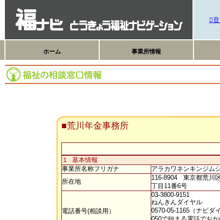
音
ホーム
事業所情報
■荒川年金事務所
１ 基本情報
事業所名称フリガナ
アラカワネンキンジム
116-8904 東京都荒川
所在地
丁目11番6号
03-3800-9151
ねんきんダイヤル
0570-05-1165（ナビ
電話番号(相談用）
050で始まる電話でお