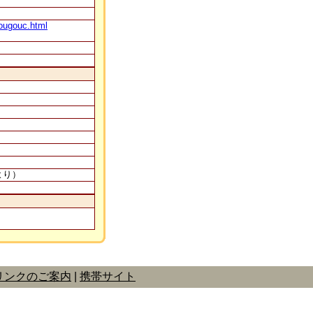
sougouc.html
より）
リンクのご案内
携帯サイト