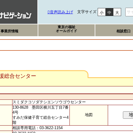
文字サイズ
音声読み上げ
小
中
大
東京の福祉
オールガイド
事業所情報
相談窓口
援総合センター
スミダクコソダテシエンソウゴウセンター
130-8628 墨田区横川五丁目7番
4号
地図
すみだ保健子育て総合センター4
階
相談専用電話：03-3622-1154