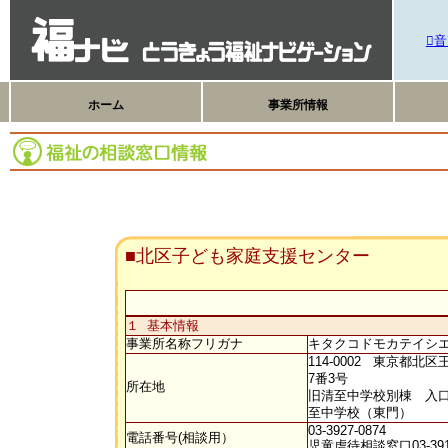
音
ホーム
事業所情報
■北区子ども家庭支援センター
１ 基本情報
事業所名称フリガナ
キタクコドモカテイシ
114-0002 東京都北区
7番3号
所在地
旧清至中学校別棟 入口
至中学校（東門）
03-3927-0874
電話番号(相談用）
児童虐待相談窓口03-3912