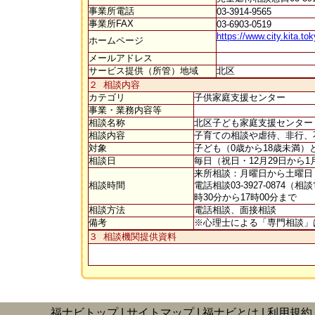
事業所電話
03-3914-9565
事業所FAX
03-6903-0519
https://www.city.kita.t
ホームページ
メールアドレス
サービス提供（所管）地域
北区
２ 相談内容
カテゴリ
子供家庭支援センター
事業・業務内容等
相談名称
北区子ども家庭支援センタ
相談内容
子育ての相談や虐待、非行、
対象
子ども（0歳から18歳未満
相談日
毎日（祝日・12月29日から
来所相談：月曜日から土曜日（
相談時間
電話相談03-3927-0874
時30分から17時00分まで
相談方法
電話相談、面接相談
備考
※心理士による「専門相談」
３ 相談機関提供資料
福ナビトップ
サイトマップ
福ナビとは
利用規約