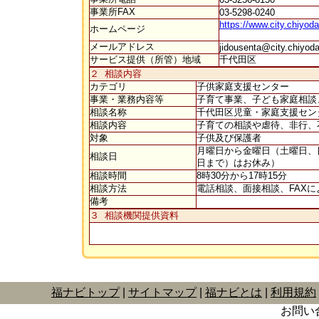
事業所FAX
03-5298-0240
https://www.city.chiyod
ホームページ
メールアドレス
jidousenta@city.chiyoda
サービス提供（所管）地域
千代田区
２ 相談内容
カテゴリ
子供家庭支援センター
事業・業務内容等
子育て事業、子ども家庭相談
相談名称
千代田区児童・家庭支援セン
相談内容
子育ての相談や虐待、非行、
対象
子供及び保護者
月曜日から金曜日（土曜日、日
相談日
日まで）はお休み）
相談時間
8時30分から17時15分
相談方法
電話相談、面接相談、FAX
備考
３ 相談機関提供資料
福ナビトップ
サイトマップ
福ナビとは
利用規約
お問い