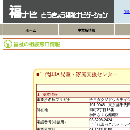
音
ホーム
事業所情報
■千代田区児童・家庭支援センター
１ 基本情報
事業所名称フリガナ
チヨダクジドウカテイ
101-0048 東京都千
所在地
司町2丁目16番
神田さくら館6階
03-5298-2424
電話番号(相談用）
（千代田っこホットライン0
事業所電話
03-3256-8150