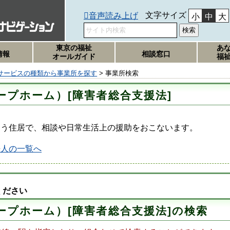
文字サイズ
音声読み上げ
小
中
大
東京の福祉
あ
情報
相談窓口
オールガイド
福
サービスの種類から事業所を探す
> 事業所検索
ープホーム）[障害者総合支援法]
なう住居で、相談や日常生活上の援助をおこないます。
法人の一覧へ
ください
ープホーム）[障害者総合支援法]の検索