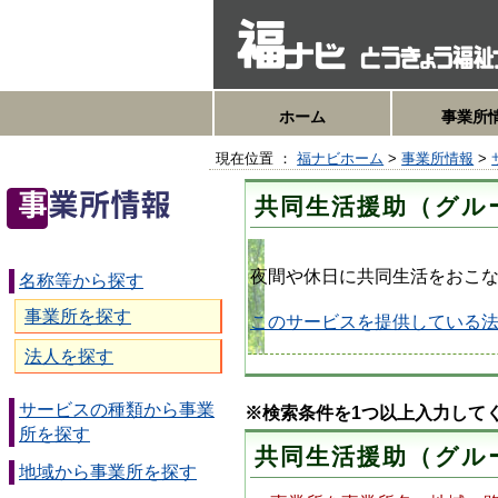
ホーム
事業所
現在位置 ：
福ナビホーム
>
事業所情報
>
共同生活援助（グル
夜間や休日に共同生活をおこ
名称等から探す
事業所を探す
このサービスを提供している
法人を探す
サービスの種類から事業
※検索条件を1つ以上入力して
所を探す
共同生活援助（グル
地域から事業所を探す