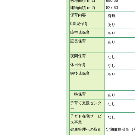
敷地面積 (m2)
990.86
建物面積 (m2)
827.60
保育内容
有無
0歳児保育
あり
障害児保育
あり
延長保育
あり
夜間保育
なし
休日保育
なし
病後児保育
あり
一時保育
あり
子育て支援センタ
なし
ー
子ども在宅サービ
なし
ス事業
健康管理への取組
定期健康診断（