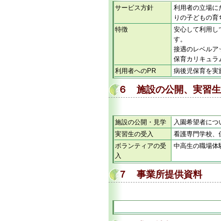
サービス方針
利用者の立場に
りの子どもの育
特徴
安心して利用し
す。
接遇のレベルア
保育カリキュラ
利用者へのPR
病後児保育を実
６ 施設の公開、実習生
施設の公開・見学
入園希望者につ
実習生の受入
看護専門学校、
ボランティアの受
中高生の職場体
入
７ 事業所提供資料