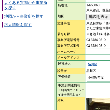
よくある質問から事業所
所在地
142-0063
を探す
東京都品川区荏原
地図から事業所を探す
地図
交通手段
東急目黒線「西
求人情報を探す
または東急大井
最寄り駅
東急池上線(他
事業所電話番号
03-3784-0519
事業所FAX番号
03-3784-0519
ホームページ
メールアドレス
経営法人
品川区
設置者
品川区
評価情報
令和07年度
事業所関連情報
※別画面でPDFファ
イルを表示します
外観