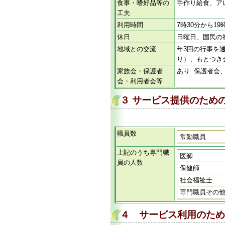
食事・嗜好品等の
手作り給食、ア
工夫
利用時間
7時30分から1
休日
日曜日、国民の
地域との交流
年3回の行事を
り）、もとつき
家族会・保護者
あり 保護者会
会・利用者会等
３ サービス提供のため
職員数
常勤職員
上記のうち専門職
医師
員の人数
保健師
社会福祉士
専門職員その
４ サービス利用のため