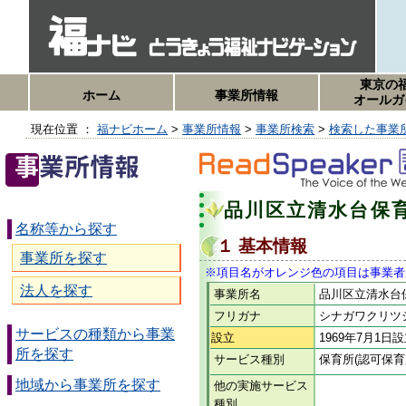
東京の
ホーム
事業所情報
オールガ
現在位置 ：
福ナビホーム
>
事業所情報
>
事業所検索
>
検索した事業
品川区立清水台保
名称等から探す
１ 基本情報
事業所を探す
※項目名がオレンジ色の項目は事業者
法人を探す
事業所名
品川区立清水台
フリガナ
シナガワクリツ
サービスの種類から事業
設立
1969年7月1日
所を探す
サービス種別
保育所(認可保育
地域から事業所を探す
他の実施サービス
種別