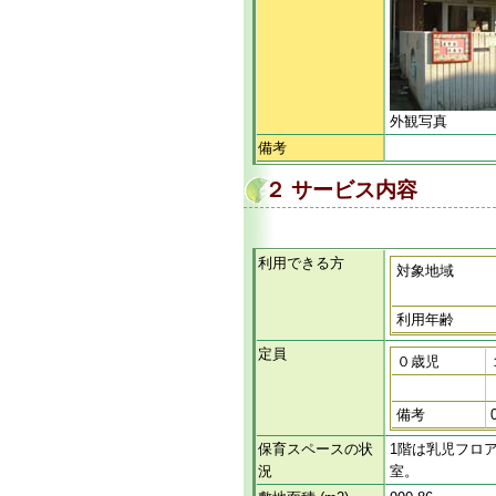
外観写真
備考
２ サービス内容
利用できる方
対象地域
利用年齢
定員
０歳児
備考
保育スペースの状
1階は乳児フロ
況
室。