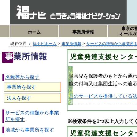
東京の
ホーム
事業所情報
オールガ
現在位置 ：
福ナビホーム
>
事業所情報
>
サービスの種類から事業所
児童発達支援センタ
障害児を保護者のもとから通
名称等から探す
能の付与又は集団生活への適
事業所を探す
このサービスを提供している
法人を探す
サービスの種類から事業
所を探す
※検索条件を1つ以上入力して
地域から事業所を探す
児童発達支援センタ