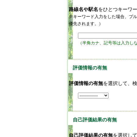
路線名や駅名
をひとつキーワ
※キーワード入力をした場合、プ
優先されます。）
（半角カナ、記号等は入力し
評価情報の有無
評価情報の有無
を選択して、
自己評価結果の有無
自己評価結果の有無
を選択し