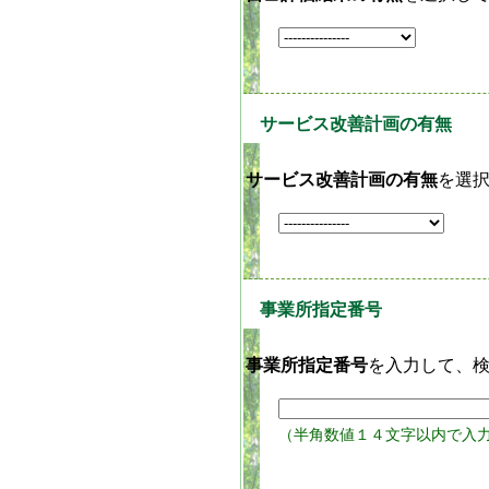
サービス改善計画の有無
サービス改善計画の有無
を選
事業所指定番号
事業所指定番号
を入力して、
（半角数値１４文字以内で入