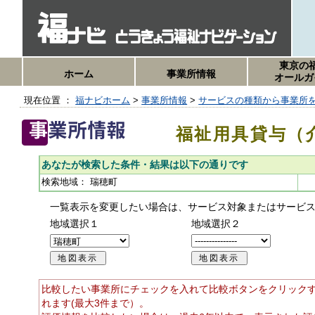
東京の
ホーム
事業所情報
オールガ
現在位置 ：
福ナビホーム
>
事業所情報
>
サービスの種類から事業所
福祉用具貸与（
あなたが検索した条件・結果は以下の通りです
検索地域：
瑞穂町
一覧表示を変更したい場合は、サービス対象またはサービ
地域選択１
地域選択２
比較したい事業所にチェックを入れて比較ボタンをクリック
れます(最大3件まで）。