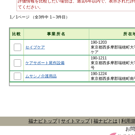
評価情報を比較したい場合は、過去6年以内で、表示された評
てください。
1／1ページ （全3件中 1～3件目）
比較
事業所名
所在
190-1203
セイブケア
東京都西多摩郡瑞穂町大字
ケア
190-1211
ケアサポート尾作設備
東京都西多摩郡瑞穂町大字
号
190-1224
ムサシノ介護用品
東京都西多摩郡瑞穂町南平
福ナビトップ
サイトマップ
福ナビとは
利用
お問