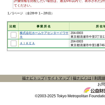
評価情報を比較したい場合は、過去6年以内で、表示された評
てください。
1／1ページ （全2件中 1～2件目）
比較
事業所名
所在
株式会社ホームケアセンターイワサ
204-0003
キ
東京都清瀬市中里3丁目1
204-0003
ＡＩＫＥＡ
東京都清瀬市中里1番74
福ナビトップ
サイトマップ
福ナビとは
利用
お問
©2003-2025 Tokyo Metropolitan Foundation