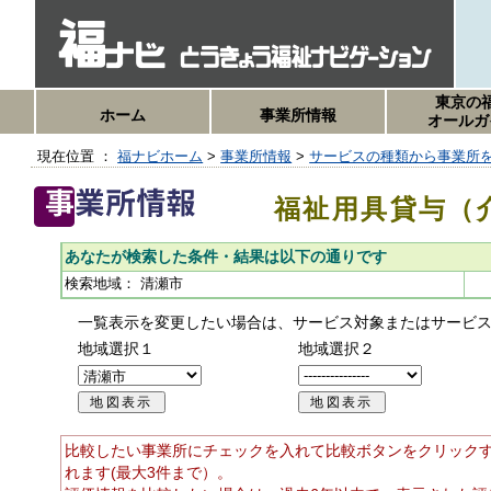
東京の
ホーム
事業所情報
オールガ
現在位置 ：
福ナビホーム
>
事業所情報
>
サービスの種類から事業所
福祉用具貸与（
あなたが検索した条件・結果は以下の通りです
検索地域：
清瀬市
一覧表示を変更したい場合は、サービス対象またはサービ
地域選択１
地域選択２
比較したい事業所にチェックを入れて比較ボタンをクリック
れます(最大3件まで）。