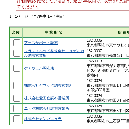
評価情報を比較したい場合は、過去6年以内で、表示された評
てください。
1／1ページ （全7件中 1～7件目）
比較
事業所名
所在
182-0005
アースサポート調布
東京都調布市東つつじヶ
フランスベッド株式会社 メディカ
182-0007
ル調布営業所
東京都調布市菊野台1丁
182-0013
東京都調布市深大寺南町5
ケアウェル調布店
ビス付き高齢者住宅 
敷地内
182-0024
株式会社ヤマシタ調布営業所
東京都調布市布田1丁目4
ル2階202号室
182-0024
株式会社愛安住調布営業所
東京都調布市布田3丁目4
182-0024
ニック株式会社調布営業所
東京都調布市布田5丁目3
182-0035
株式会社カンパニュラ
東京都調布市上石原3丁目