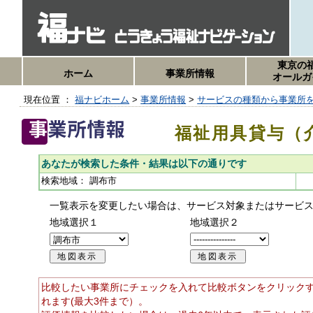
東京の
ホーム
事業所情報
オールガ
現在位置 ：
福ナビホーム
>
事業所情報
>
サービスの種類から事業所
福祉用具貸与（
あなたが検索した条件・結果は以下の通りです
検索地域：
調布市
一覧表示を変更したい場合は、サービス対象またはサービ
地域選択１
地域選択２
比較したい事業所にチェックを入れて比較ボタンをクリック
れます(最大3件まで）。