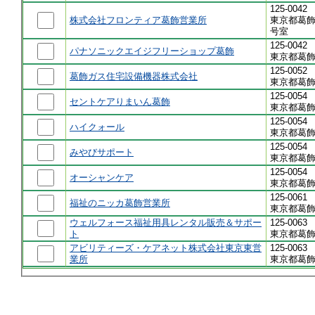
125-0042
株式会社フロンティア葛飾営業所
東京都葛飾
号室
125-0042
パナソニックエイジフリーショップ葛飾
東京都葛飾
125-0052
葛飾ガス住宅設備機器株式会社
東京都葛飾
125-0054
セントケアりまいん葛飾
東京都葛飾
125-0054
ハイクォール
東京都葛飾区
125-0054
みやびサポート
東京都葛飾
125-0054
オーシャンケア
東京都葛飾
125-0061
福祉のニッカ葛飾営業所
東京都葛飾
ウェルフォース福祉用具レンタル販売＆サポー
125-0063
ト
東京都葛飾
アビリティーズ・ケアネット株式会社東京東営
125-0063
業所
東京都葛飾