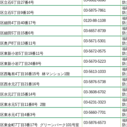
03-6662-8690
区立石6丁目27番4号
防
福
03-5875-7861
区立石5丁目9番10号
防
福
0120-88-1108
区細田4丁目40番17号
防
福
03-6657-8739
区細田5丁目15番6号
防
福
03-5671-5301
区奥戸8丁目13番11号
防
福
03-5672-0575
区東新小岩5丁目19番11号
防
福
03-5670-5223
区東新小岩7丁目24番8号
防
福
03-5613-1033
区西亀有4丁目16番15号 林マンション1階
防
福
03-5876-5738
区西水元2丁目21番16号
防
福
03-3608-6702
区水元2丁目15番14号
防
福
03-6231-3323
区東水元5丁目11番8号 2階
防
福
03-5660-7701
区東水元4丁目4番3号
防
福
03-5876-6573
区東金町7丁目3番17号 グリーンパーク101号室
防