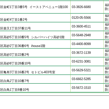
福
区金町1丁目3番5号 イーストアベニュー1階100
03-3826-6680
防
福
0120-05-5566
区金町4丁目1番2号
防
福
03-3600-4511
区柴又1丁目37番11号
防
福
03-5648-2948
区高砂5丁目10番5号 シルバーハイツ高砂1階
防
福
03-4400-8099
高砂2丁目36番6号 ihouse1階
防
福
03-3672-1139
区高砂3丁目22番2号
防
福
03-6231-3081
区高砂8丁目28番10号
防
福
03-5629-5321
区亀有3丁目16番2号 セトビル403号室
防
福
03-6662-5285
区白鳥2丁目10番7号
防
福
03-5672-1510
区白鳥1丁目8番10号
防