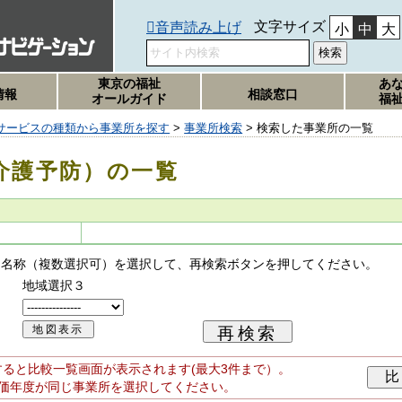
文字サイズ
音声読み上げ
小
中
大
東京の福祉
あ
情報
相談窓口
オールガイド
福
サービスの種類から事業所を探す
>
事業所検索
> 検索した事業所の一覧
介護予防）の一覧
ス名称（複数選択可）を選択して、再検索ボタンを押してください。
地域選択３
ると比較一覧画面が表示されます(最大3件まで）。
価年度が同じ事業所を選択してください。