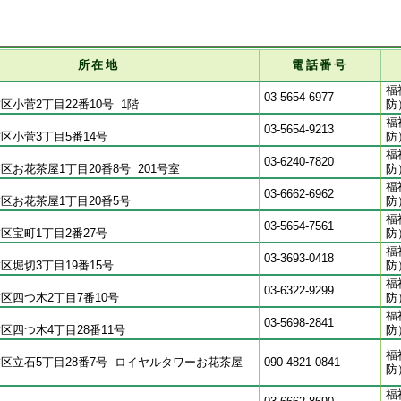
所在地
電話番号
福
03-5654-6977
区小菅2丁目22番10号 1階
防
福
03-5654-9213
区小菅3丁目5番14号
防
福
03-6240-7820
区お花茶屋1丁目20番8号 201号室
防
福
03-6662-6962
区お花茶屋1丁目20番5号
防
福
03-5654-7561
区宝町1丁目2番27号
防
福
03-3693-0418
区堀切3丁目19番15号
防
福
03-6322-9299
区四つ木2丁目7番10号
防
福
03-5698-2841
区四つ木4丁目28番11号
防
福
区立石5丁目28番7号 ロイヤルタワーお花茶屋
090-4821-0841
防
福