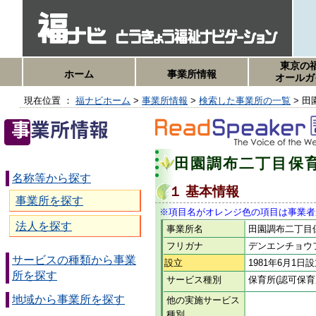
東京の
ホーム
事業所情報
オールガ
現在位置 ：
福ナビホーム
>
事業所情報
>
検索した事業所の一覧
> 
田園調布二丁目保
名称等から探す
１ 基本情報
事業所を探す
※項目名がオレンジ色の項目は事業者
法人を探す
事業所名
田園調布二丁目
フリガナ
デンエンチョウ
サービスの種類から事業
設立
1981年6月1日
所を探す
サービス種別
保育所(認可保育
地域から事業所を探す
他の実施サービス
種別