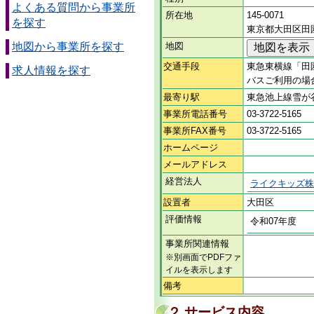
よくある質問から事業所
所在地
145-0071
を探す
東京都大田区田園
地図から事業所を探す
地図
交通手段
東急東横線「田
求人情報を探す
バスご利用の場
最寄り駅
東急池上線雪が
事業所電話番号
03-3722-5165
事業所FAX番号
03-3722-5165
ホームページ
メールアドレス
経営法人
ライクキッズ株
設置者
大田区
評価情報
令和07年度
事業所関連情報
※別画面でPDFファ
イルを表示します
備考
２ サービス内容