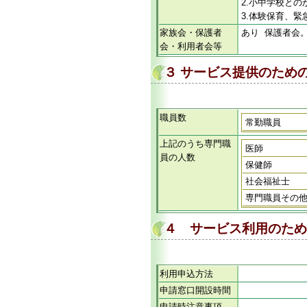
2.小中学校と
3.体験保育、
家族会・保護者
あり 保護者会
会・利用者会等
３ サービス提供のため
職員数
常勤職員
上記のうち専門職
医師
員の人数
保健師
社会福祉士
専門職員その
４ サービス利用のため
利用申込方法
申請窓口開設時間
申請時注意事項