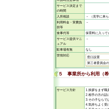
サービス決定まで
の時間
入所相談
－ （見学に来
利用料金・実費負
－
担等
食事代等
保育料に入って
サービス提供マニ
－
ュアル
駐車場有無
なし
苦情対応
窓口設置
第三者委員会
５ 事業所から利用（希
サービス方針
1.挨拶をまず職
2.相手の方の
3.その子なら
4.気持ちよく