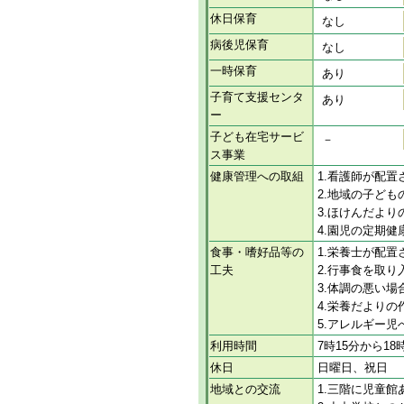
休日保育
なし
病後児保育
なし
一時保育
あり
子育て支援センタ
あり
ー
子ども在宅サービ
－
ス事業
健康管理への取組
1.看護師が配置
2.地域の子ど
3.ほけんだより
4.園児の定期
食事・嗜好品等の
1.栄養士が配置
工夫
2.行事食を取り
3.体調の悪い場
4.栄養だよりの
5.アレルギー
利用時間
7時15分から18
休日
日曜日、祝日
地域との交流
1.三階に児童