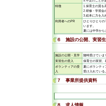
5.不足のこと
特徴
1.保育士の質
2.研修・学習
3.絵本に力を
利用者へのPR
ひとりひとりの
います。
夏には中学から
６ 施設の公開、実習生
施設の公開・見学
随時受けていま
実習生の受入
保育士の実習、
ボランティアの受
夏にボランティ
入
受け入れている
７ 事業所提供資料
８ 求人情報