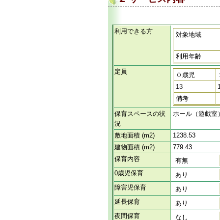
利用できる方
対象地域
利用年齢
定員
０歳児
13
備考
保育スペースの状
ホール（遊戯室
況
敷地面積 (m2)
1238.53
建物面積 (m2)
779.43
保育内容
有無
0歳児保育
あり
障害児保育
あり
延長保育
あり
夜間保育
なし