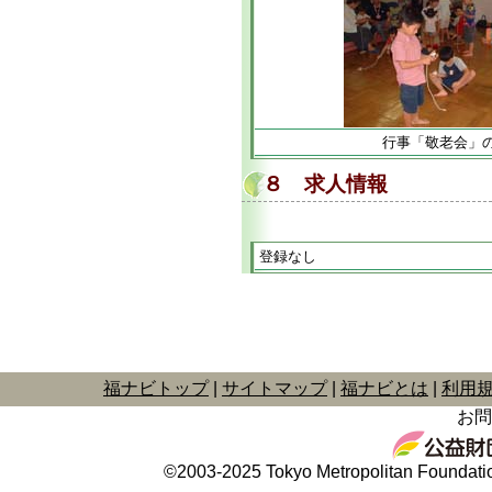
行事「敬老会」
８ 求人情報
登録なし
福ナビトップ
サイトマップ
福ナビとは
利用
お問
©2003-2025 Tokyo Metropolitan Foundation