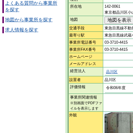
よくある質問から事業所
所在地
142-0061
を探す
東京都品川区小山
地図から事業所を探す
地図
交通手段
東急目黒線不動
求人情報を探す
最寄り駅
東急目黒線武蔵
事業所電話番号
03-3710-4415
事業所FAX番号
03-3710-4415
ホームページ
メールアドレス
経営法人
品川区
設置者
品川区
評価情報
令和06年度
事業所関連情報
※別画面でPDFファ
イルを表示します
外観