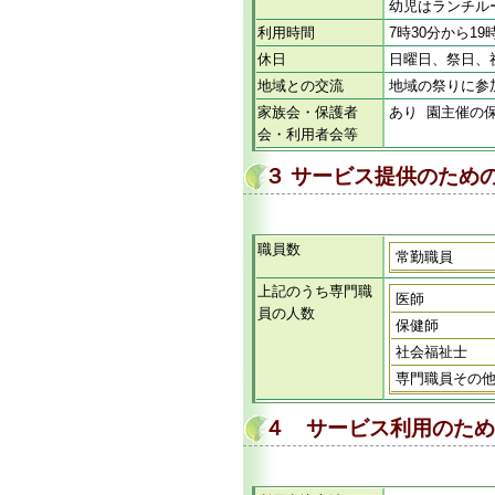
幼児はランチル
利用時間
7時30分から1
休日
日曜日、祭日、祝
地域との交流
地域の祭りに参
家族会・保護者
あり 園主催の
会・利用者会等
３ サービス提供のため
職員数
常勤職員
上記のうち専門職
医師
員の人数
保健師
社会福祉士
専門職員その
４ サービス利用のため