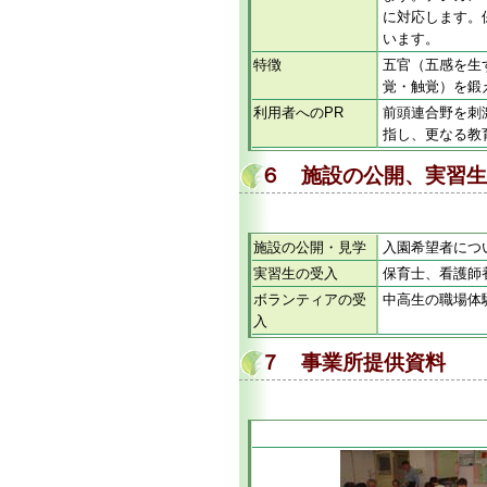
に対応します。
います。
特徴
五官（五感を生
覚・触覚）を鍛
利用者へのPR
前頭連合野を刺
指し、更なる教
６ 施設の公開、実習生
施設の公開・見学
入園希望者につ
実習生の受入
保育士、看護師
ボランティアの受
中高生の職場体
入
７ 事業所提供資料