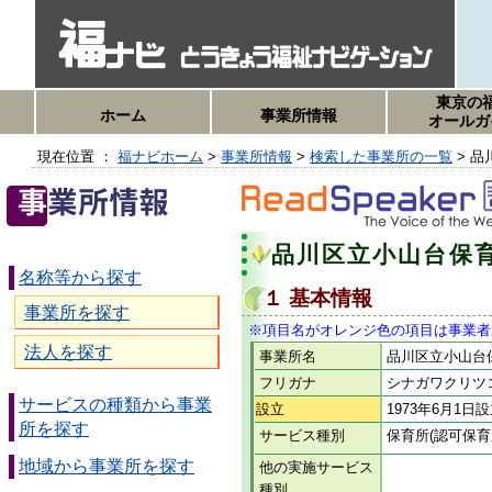
東京の
ホーム
事業所情報
オールガ
現在位置 ：
福ナビホーム
>
事業所情報
>
検索した事業所の一覧
> 
品川区立小山台保
名称等から探す
１ 基本情報
事業所を探す
※項目名がオレンジ色の項目は事業者
法人を探す
事業所名
品川区立小山台
フリガナ
シナガワクリツ
サービスの種類から事業
設立
1973年6月1日
所を探す
サービス種別
保育所(認可保育
地域から事業所を探す
他の実施サービス
種別