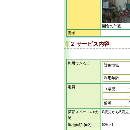
園舎の外観
備考
２ サービス内容
利用できる方
対象地域
利用年齢
定員
０歳児
備考
保育スペースの状
0歳児から5歳
況
敷地面積 (m2)
826.51