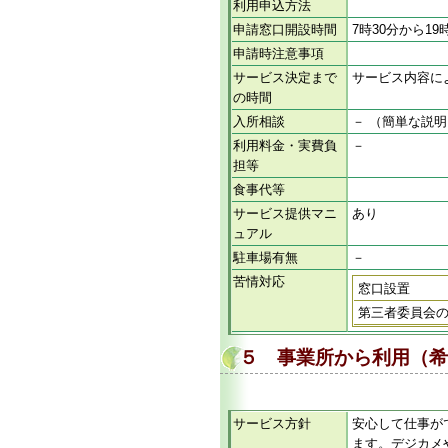
利用申込方法
申請窓口開設時間
7時30分から19
申請時注意事項
サービス決定まで
サービス内容に
の時間
入所相談
－ （簡単な説
利用料金・実費負
－
担等
食事代等
サービス提供マニ
あり
ュアル
駐車場有無
－
苦情対応
窓口設置
第三者委員会
５ 事業所から利用（希
サービス方針
安心して仕事が
ます。デジカメ