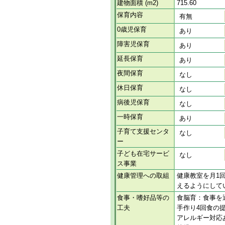
建物面積 (m2)
715.60
保育内容
有無
0歳児保育
あり
障害児保育
あり
延長保育
あり
夜間保育
なし
休日保育
なし
病後児保育
なし
一時保育
あり
子育て支援センタ
なし
ー
子ども在宅サービ
なし
ス事業
健康管理への取組
健康教室を月1
えるようにして
食事・嗜好品等の
食脳育：食事を
工夫
手作り4回食の
アレルギー対応