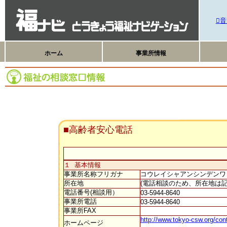
音
ホーム
事業所情報
■高齢者安心電話
１ 基本情報
事業所名称フリガナ
コウレイシャアンシンデン
所在地
(電話相談のため、所在地は
電話番号(相談用）
03-5944-8640
事業所電話
03-5944-8640
事業所FAX
http://www.tokyo-csw.org/con
ホームページ