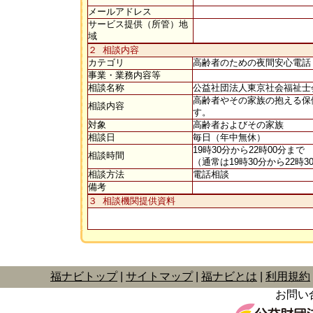
メールアドレス
サービス提供（所管）地
域
２ 相談内容
カテゴリ
高齢者のための夜間安心電
事業・業務内容等
相談名称
公益社団法人東京社会福祉士
高齢者やその家族の抱える保
相談内容
す。
対象
高齢者およびその家族
相談日
毎日（年中無休）
19時30分から22時00分まで
相談時間
（通常は19時30分から22時
相談方法
電話相談
備考
３ 相談機関提供資料
福ナビトップ
サイトマップ
福ナビとは
利用規約
お問い