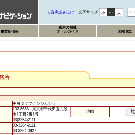
文字サイズ
音声読み上げ
小
中
大
東京の福祉
オールガイド
事業所情報
相談窓口
務所
チヨダクフクシジムショ
102-8688 東京都千代田区九段
地図
南1丁目2番1号
03(3264)2111
03-3264-2111
03-3264-0927