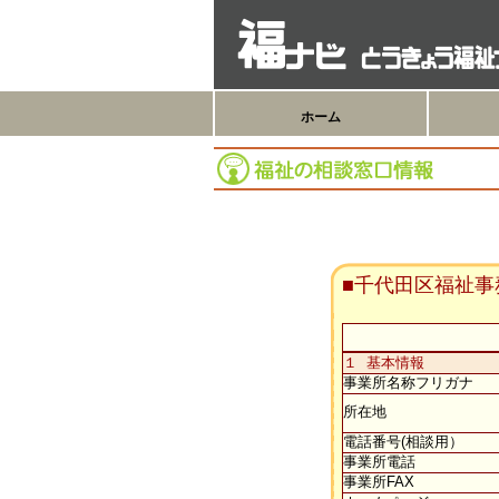
ホーム
■千代田区福祉事
１ 基本情報
事業所名称フリガナ
所在地
電話番号(相談用）
事業所電話
事業所FAX