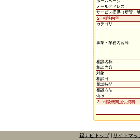
ホームページ
メールアドレス
サービス提供（所管）
２ 相談内容
カテゴリ
事業・業務内容等
相談名称
相談内容
対象
相談日
相談時間
相談方法
備考
３ 相談機関提供資料
福ナビトップ
サイトマッ