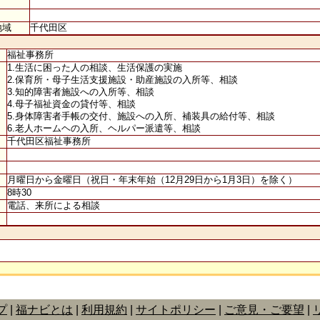
地域
千代田区
福祉事務所
1.生活に困った人の相談、生活保護の実施
2.保育所・母子生活支援施設・助産施設の入所等、相談
3.知的障害者施設への入所等、相談
4.母子福祉資金の貸付等、相談
5.身体障害者手帳の交付、施設への入所、補装具の給付等、相談
6.老人ホームヘの入所、ヘルパー派遣等、相談
千代田区福祉事務所
月曜日から金曜日（祝日・年末年始（12月29日から1月3日）を除く）
8時30
電話、来所による相談
プ
福ナビとは
利用規約
サイトポリシー
ご意見・ご要望