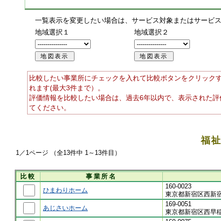
一覧表示を変更したい場合は、サービス対象またはサービ
地域選択１
地域選択２
比較したい事業所にチェックを入れて比較ボタンをクリック
れます(最大3件まで）。
評価情報を比較したい場合は、過去6年以内で、表示された評
てください。
福
1／1ページ （全13件中 1～13件目）
比較
事業所名
160-0023
ひまわりホーム
東京都新宿区西新宿
169-0051
あじさいホーム
東京都新宿区西早稲