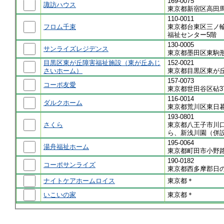
169-0075
諏訪ハウス
東京都新宿区高田馬
110-0011
フロム千束
東京都台東区三ノ輪
福祉センター5階
130-0005
サンライズレジデンス
東京都墨田区東駒形
目黒区東が丘障害福祉施設（東が丘あじ
152-0021
さいホーム）
東京都目黒区東が丘
157-0073
コーポ友愛
東京都世田谷区砧3
116-0014
ダルクホーム
東京都荒川区東日暮
193-0801
さくら
東京都八王子市川口
ら、新浅川園（併
195-0064
湯舟福祉ホーム
東京都町田市小野路
190-0182
コーポサンライズ
東京都西多摩郡日の
ナイトケアホームロイス
東京都＊
いこいの家
東京都＊