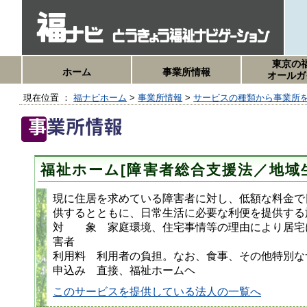
東京の
ホーム
事業所情報
オールガ
現在位置 ：
福ナビホーム
>
事業所情報
>
サービスの種類から事業所
福祉ホーム[障害者総合支援法／地域
現に住居を求めている障害者に対し、低額な料金で
供するとともに、日常生活に必要な利便を提供する
対 象 家庭環境、住宅事情等の理由により居宅
害者
利用料 利用者の負担。なお、食事、その他特別な
申込み 直接、福祉ホームヘ
このサービスを提供している法人の一覧へ