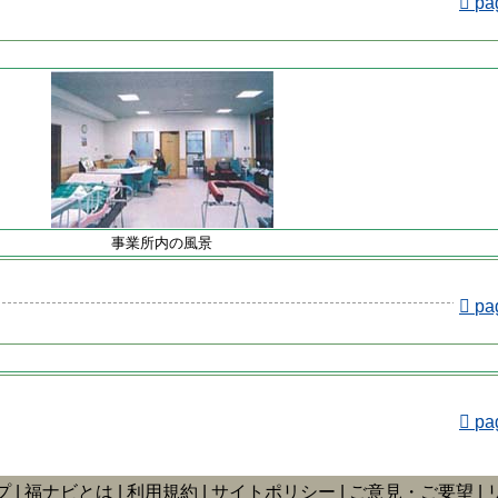
pa
事業所内の風景
pa
pa
プ
福ナビとは
利用規約
サイトポリシー
ご意見・ご要望