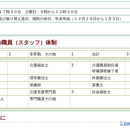
１７時３０分、土曜日：９時から１２時３０分
及び振り替え休日、国民の休日、年末年始（１２月２９日から１月３日）
の職員（スタッフ）体制
2
非常勤、その他
1
合計
3
介護福祉士
3
介護職員初任者
研修課程修了者
理学療法士
作業療法士
保健師
栄養士
介護支援専門員
3
社会福祉士
他人
専門職員その他
に
pa