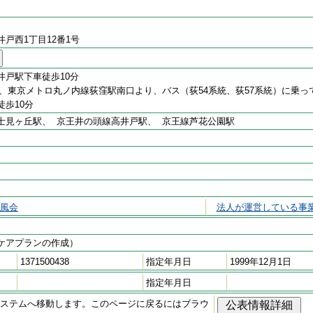
戸西1丁目12番1号
井戸駅下車徒歩10分
線、東京メトロ丸ノ内線荻窪駅南口より、バス（荻54系統、荻57系統）に乗っ
徒歩10分
士見ヶ丘駅、 京王井の頭線高井戸駅、 京王線芦花公園駅
風会
法人が運営している事
ケアプランの作成）
1371500438
指定年月日
1999年12月1日
指定年月日
ステムへ移動します。このページに戻るにはブラウ