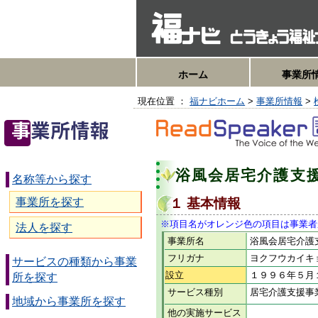
ホーム
事業所
現在位置 ：
福ナビホーム
>
事業所情報
>
浴風会居宅介護支
名称等から探す
事業所を探す
１ 基本情報
※項目名がオレンジ色の項目は事業者
法人を探す
事業所名
浴風会居宅介護
フリガナ
ヨクフウカイキ
サービスの種類から事業
設立
１９９６年５
所を探す
サービス種別
居宅介護支援事
地域から事業所を探す
他の実施サービス