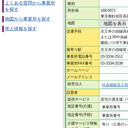
よくある質問から事業所
種別
を探す
所在地
168-0071
東京都杉並区高井
地図から事業所を探す
地図
求人情報を探す
交通手段
京王井の頭線高
またはJR中央
園前バス停下車
最寄り駅
京王井の頭線富
事業所電話番号
03-3334-2512
事業所FAX番号
03-3334-2538
ホームページ
メールアドレス
経営法人
社会福祉法人浴
設置者
提供サービス
居宅介護支援（
指定番号(介護)
事業所番号
指定番号(予防)
事業所番号
介護サービス情報
有り（公表のシ