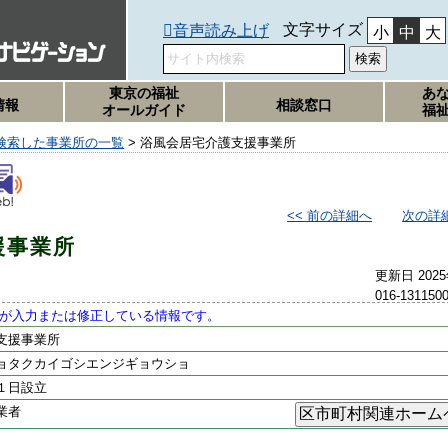
文字サイズ
音声読み上げ
小
中
大
東京の福祉
あ
情報
相談窓口
オールガイド
福
検索した事業所の一覧
> 浴風会居宅介護支援事業所
<< 前の詳細へ
次の詳細
援事業所
更新日 202
016-131150
が入力または修正している情報です。
支援事業所
ョタクカイゴシエンジギョウショ
月１日設立
業者