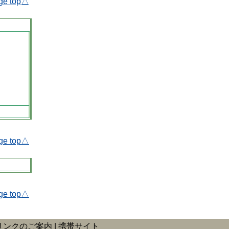
ge top△
ge top△
ge top△
リンクのご案内
携帯サイト