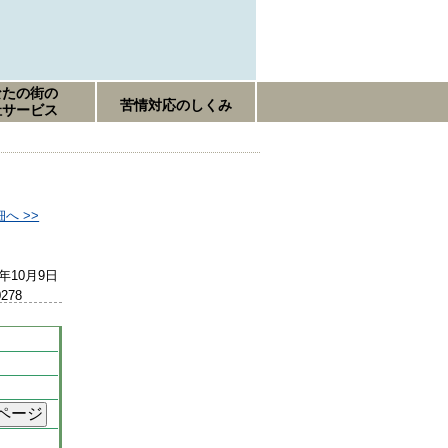
なたの街の
苦情対応のしくみ
祉サービス
へ >>
5年10月9日
0278