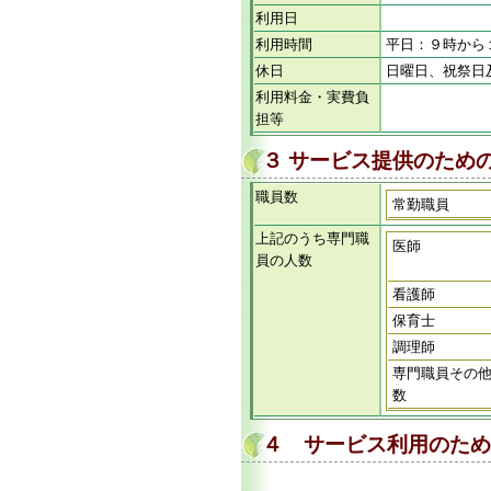
利用日
利用時間
平日：９時から
休日
日曜日、祝祭日
利用料金・実費負
担等
３ サービス提供のため
職員数
常勤職員
上記のうち専門職
医師
員の人数
看護師
保育士
調理師
専門職員その
数
４ サービス利用のため