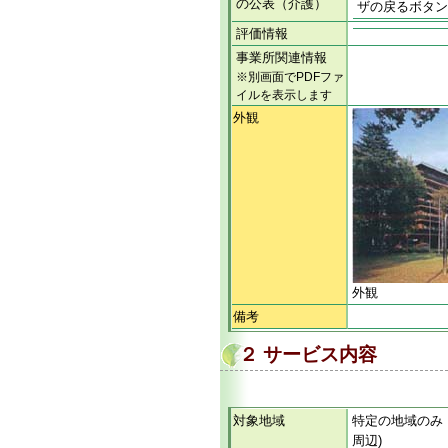
の公表（介護）
ザの戻るボタン
評価情報
事業所関連情報
※別画面でPDFファ
イルを表示します
外観
外観
備考
２ サービス内容
対象地域
特定の地域のみ
周辺)