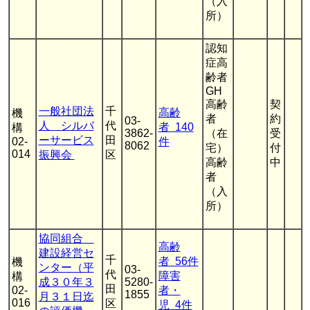
（入
所）
認知
症高
齢者
GH
高齢
契
一般社団法
千
高齢
機
者
約
03-
人 シルバ
代
者 140
構
3862-
（在
受
ーサービス
田
02-
件
8062
宅）
付
014
振興会
区
高齢
中
者
（入
所）
協同組合
高齢
建設経営セ
千
者 56件
機
ンター（平
03-
代
障害
構
成３０年３
5280-
田
02-
者・
1855
月３１日迄
016
区
児 4件