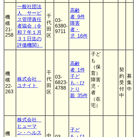
一般社団法
高齢
人 サービ
千
者 9件
機
ス管理責任
03-
代
障害
構
者協会（令
6380-
田
21-
者・
9711
和７年１月
258
区
児 16件
３１日迄の
評価機関）
子ど
も
高齢
（保
契
者 1件
千
育）
機
約
募
子ど
03-
株式会社
代
障害
構
6823-
受
集
も・ひ
ユナイト
田
22-
児・
4788
付
中
とり
263
区
者
中
親 35件
（在
宅）
株式会社
ヒューマ
子ど
ン・ヘルス
機
中
も・ひ
03-