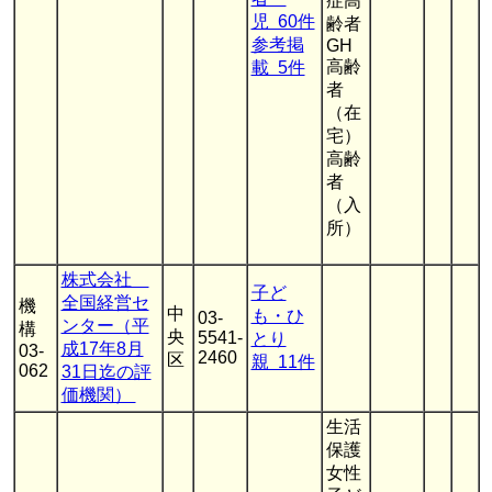
症高
児 60件
齢者
参考掲
GH
高齢
載 5件
者
（在
宅）
高齢
者
（入
所）
株式会社
子ど
全国経営セ
機
中
も・ひ
03-
ンター（平
構
央
5541-
とり
成17年8月
03-
2460
区
親 11件
062
31日迄の評
価機関）
生活
保護
女性