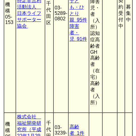
特定非営利
契
子ど
障害
千
機
活動法人
約
募
も・ひ
03-
児・
代
構
日本ライフ
5289-
受
集
とり
者
田
05-
0802
サポーター
付
中
親 95件
（入
153
区
協会
中
障害
所）
者・
認知
児 91件
症高
齢者
GH
高齢
者
（在
宅）
高齢
者
（入
所）
株式会社
福祉開発研
千
機
高齢
03-
究所（平成
代
構
3239-
者 1件
22年1月29
田