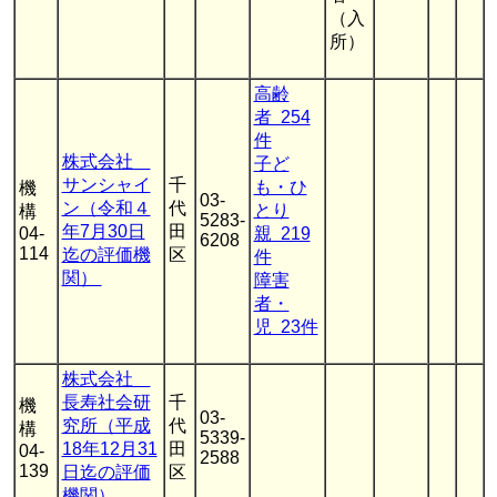
（入
所）
高齢
者 254
件
株式会社
子ど
サンシャイ
千
も・ひ
機
03-
ン（令和４
代
とり
構
5283-
年7月30日
田
04-
親 219
6208
114
迄の評価機
区
件
関）
障害
者・
児 23件
株式会社
長寿社会研
千
機
03-
究所（平成
代
構
5339-
18年12月31
田
04-
2588
139
日迄の評価
区
機関）