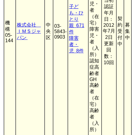
当初
児・
子ど
認証
者
も・ひ
年月
（在
契
とり
日：
機
宅）
株式会社
中
約
募
2012
親 671
03-
構
障害
年7月
ＩＭＳジャ
央
受
集
5843-
件
05-
児・
0903
2日
パン
区
付
中
障害
144
者
更新
中
者・
（入
回
児 8件
所）
数：
認知
10回
症高
齢者
GH
高齢
者
（在
宅）
高齢
者
（入
所）