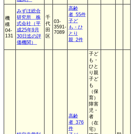
高齢
みずほ総合
者 55件
研究所 株
千
機
子ど
03-
式会社（平
代
構
3591-
も・ひ
成25年9月
田
04-
7089
とり
131
30日迄の評
区
親 2件
価機関）
子ど
も・
ひと
り親
子ど
も
（保
育）
障害
児・
高齢
者
者 376
（在
件
宅）