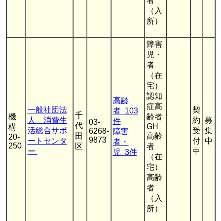
者
（入
所）
障害
児・
者
（在
宅）
認知
高齢
症高
一般社団法
契
者 103
千
機
齢者
人 消費生
約
募
件
03-
代
GH
構
活総合サポ
受
集
6268-
障害
田
高齢
20-
9873
ートセンタ
付
中
者・
250
区
者
ー
中
児 3件
（在
宅）
高齢
者
（入
所）