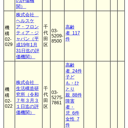
の評価機
関）
株式会社
ヘルスケ
ア・フロン
千
高齢
機
03-
ティア・ジ
代
者 117
構
5209-
ャパン（平
田
件
02-
8500
029
成19年1月
区
31日迄の評
価機関）
高齢
者 24件
子ど
株式会社
も・ひ
生活構造研
千
とり
機
03-
究所（令和
代
親 88件
構
5275-
７年３月３
田
02-
障害
7861
022
１日迄の評
区
者・
価機関）
児 6件
女性 7
件