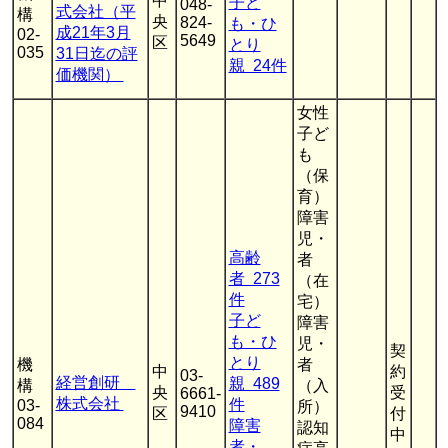
中
子ど
048-
式会社（平
構
央
824-
も・ひ
成21年3月
02-
5649
区
とり
035
31日迄の評
親 24件
価機関）
女性
子ど
も
（保
育）
障害
児・
高齢
者
者 273
（在
件
宅）
子ど
障害
も・ひ
児・
契
とり
機
者
中
約
03-
経営創研
親 489
構
（入
央
受
6661-
株式会社
件
03-
所）
9410
区
付
084
障害
認知
中
者・