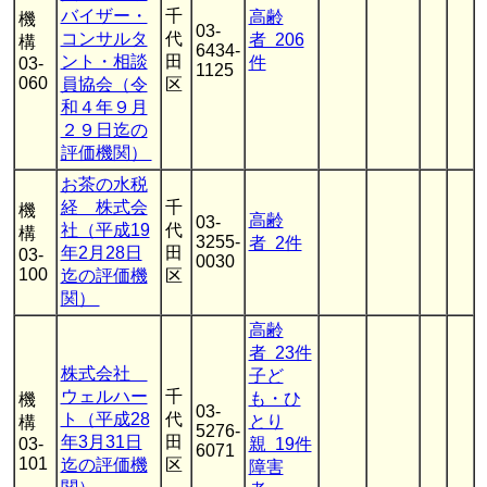
バイザー・
千
高齢
機
03-
コンサルタ
代
者 206
構
6434-
ント・相談
田
件
03-
1125
060
員協会（令
区
和４年９月
２９日迄の
評価機関）
お茶の水税
経 株式会
千
機
高齢
03-
社（平成19
代
構
3255-
者 2件
年2月28日
田
03-
0030
100
迄の評価機
区
関）
高齢
者 23件
株式会社
子ど
ウェルハー
千
も・ひ
機
03-
ト（平成28
代
とり
構
5276-
年3月31日
田
03-
親 19件
6071
101
迄の評価機
区
障害