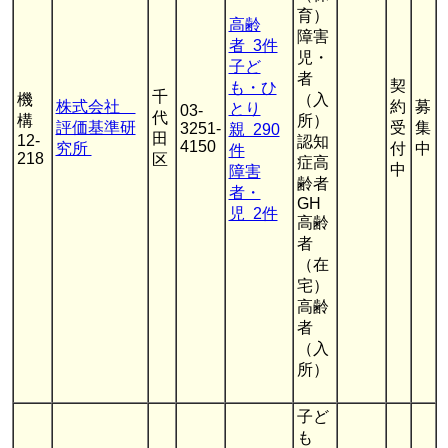
育）
高齢
障害
者 3件
児・
子ど
者
契
も・ひ
千
機
（入
株式会社
約
募
とり
03-
代
構
所）
評価基準研
受
集
3251-
親 290
田
12-
認知
4150
究所
付
中
件
218
区
症高
中
障害
齢者
者・
GH
児 2件
高齢
者
（在
宅）
高齢
者
（入
所）
子ど
も