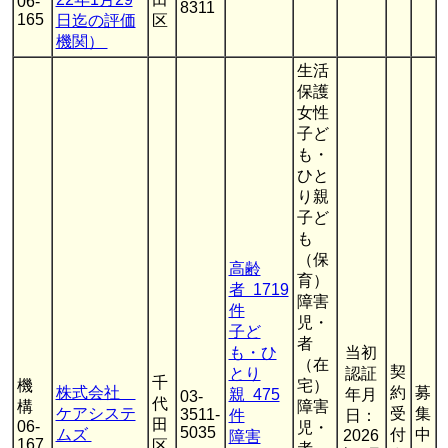
06-
8311
165
日迄の評価
区
機関）
生活
保護
女性
子ど
も・
ひと
り親
子ど
も
（保
高齢
育）
者 1719
障害
件
児・
子ど
者
も・ひ
当初
（在
契
とり
認証
千
機
宅）
株式会社
約
募
親 475
年月
03-
代
構
障害
ケアシステ
受
集
3511-
件
日：
田
06-
児・
5035
ムズ
付
中
2026
障害
167
区