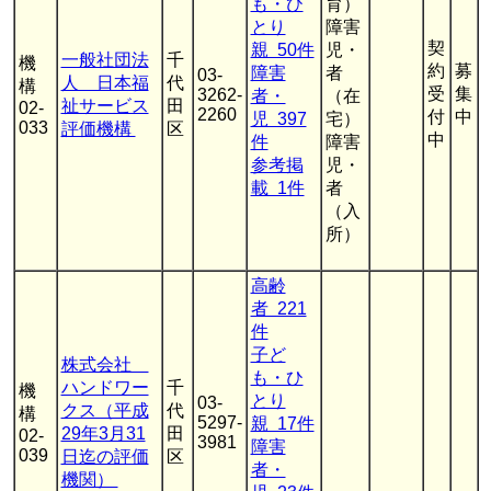
も・ひ
育）
とり
障害
契
親 50件
児・
一般社団法
千
機
約
募
障害
者
03-
人 日本福
代
構
受
集
3262-
者・
（在
祉サービス
田
02-
2260
付
中
児 397
宅）
033
評価機構
区
中
件
障害
参考掲
児・
載 1件
者
（入
所）
高齢
者 221
件
子ど
株式会社
も・ひ
ハンドワー
千
機
とり
03-
クス（平成
代
構
5297-
親 17件
29年3月31
田
02-
3981
障害
039
日迄の評価
区
者・
機関）