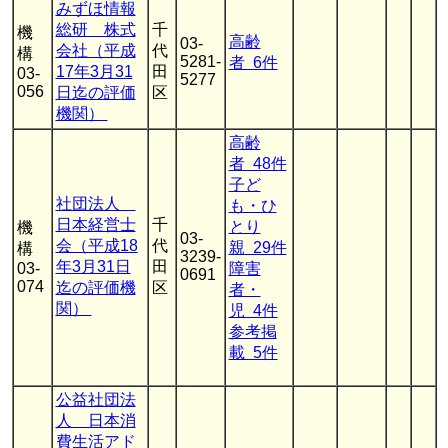
みずほ情報
総研 株式
千
機
高齢
03-
会社（平成
代
構
5281-
者 6件
17年3月31
田
03-
5277
056
日迄の評価
区
機関）
高齢
者 48件
子ど
社団法人
も・ひ
日本経営士
千
とり
機
03-
会（平成18
代
親 29件
構
3239-
年3月31日
田
03-
障害
0691
074
迄の評価機
区
者・
関）
児 4件
参考掲
載 5件
公益社団法
人 日本消
費生活アド