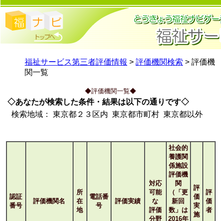
福祉サービス第三者評価情報
>
評価機関検索
> 評価機
関一覧
◆評価機関一覧◆
◇あなたが検索した条件・結果は以下の通りです◇
検索地域：
東京都２３区内
東京都市町村
東京都以外
社会的
養護関
係施設
評価機
対応
関
評
所
可能
（「更
評
認証
電話番
価
評価機関名
在
評価実績
な
新回
価
番号
号
実
地
評価
数」は
者
施
分野
2016年