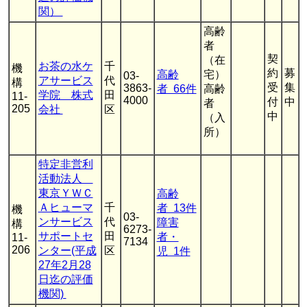
関）
高齢
者
契
（在
お茶の水ケ
千
機
約
募
高齢
宅）
03-
アサービス
代
構
受
集
3863-
者 66件
高齢
学院 株式
田
11-
4000
付
中
者
205
会社
区
中
（入
所）
特定非営利
活動法人
東京ＹＷＣ
高齢
Ａヒューマ
千
者 13件
機
03-
ンサービス
代
障害
構
6273-
サポートセ
田
者・
11-
7134
206
ンター(平成
区
児 1件
27年2月28
日迄の評価
機関)