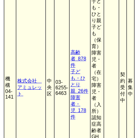
子ど
も・
ひと
り親
子ど
も
（保
育）
高齢
障害
者 878
児・
件
者
子ど
（在
契
も・ひ
機
宅）
株式会社
中
約
募
03-
とり
構
障害
アミュレッ
央
受
集
6255-
親 26件
04-
児・
6463
ト
区
付
中
141
障害
者
中
者・
（入
児 178
所）
件
認知
症高
齢者
GH