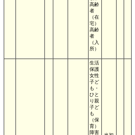
高齢
者
（在
宅）
高齢
者
（入
所）
生活
保護
女性
子ど
も・
ひと
り親
子ど
も
（保
育）
障害