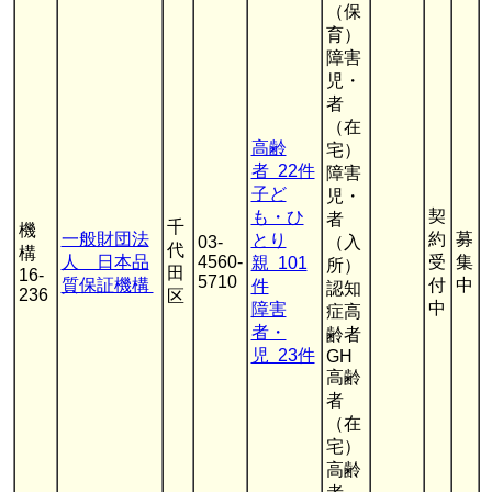
（保
育）
障害
児・
者
（在
高齢
宅）
者 22件
障害
子ど
児・
契
も・ひ
者
千
機
一般財団法
約
募
とり
03-
（入
代
構
人 日本品
4560-
受
集
親 101
所）
田
16-
5710
質保証機構
付
中
件
認知
236
区
中
障害
症高
者・
齢者
児 23件
GH
高齢
者
（在
宅）
高齢