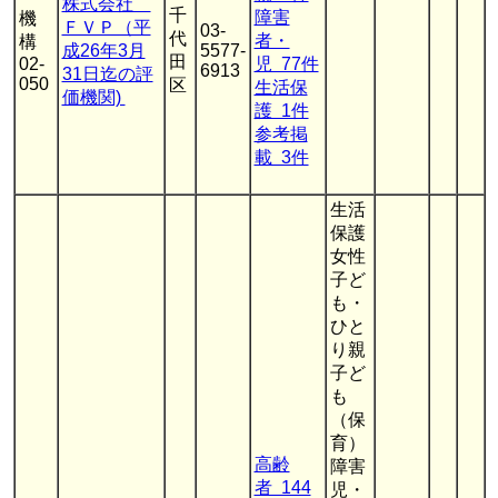
株式会社
千
障害
機
ＦＶＰ（平
03-
代
者・
構
成26年3月
5577-
田
02-
児 77件
6913
31日迄の評
050
区
生活保
価機関)
護 1件
参考掲
載 3件
生活
保護
女性
子ど
も・
ひと
り親
子ど
も
（保
育）
高齢
障害
者 144
児・