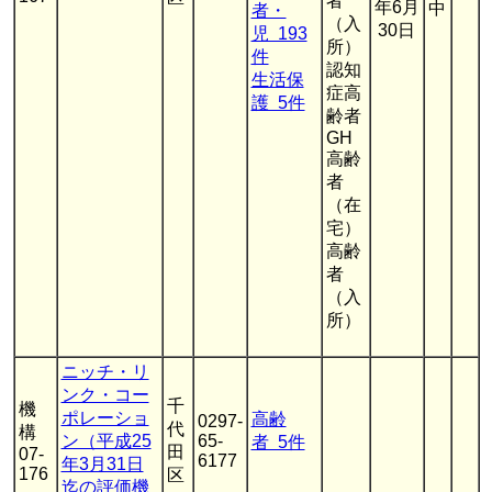
者
年6月
中
者・
（入
30日
児 193
所）
件
認知
生活保
症高
護 5件
齢者
GH
高齢
者
（在
宅）
高齢
者
（入
所）
ニッチ・リ
ンク・コー
千
機
ポレーショ
高齢
0297-
代
構
ン（平成25
65-
者 5件
田
07-
6177
年3月31日
176
区
迄の評価機