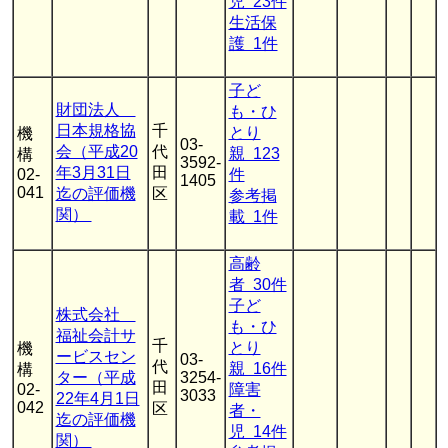
児 23件
生活保
護 1件
子ど
財団法人
も・ひ
日本規格協
千
とり
機
03-
会（平成20
代
親 123
構
3592-
年3月31日
田
02-
件
1405
041
迄の評価機
区
参考掲
関）
載 1件
高齢
者 30件
子ど
株式会社
も・ひ
福祉会計サ
千
とり
機
ービスセン
03-
代
親 16件
構
ター（平成
3254-
田
02-
障害
3033
22年4月1日
042
区
者・
迄の評価機
児 14件
関）