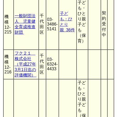
子ど
も・
契
子ど
ひと
一般財団法
千
機
約
も・ひ
り親
03-
人 児童健
代
構
受
3486-
とり
子ど
全育成推進
田
12-
5141
付
親 36件
も
215
財団
区
中
（保
育）
フク２１
千
機
株式会社
03-
代
構
（平成27年
6324-
田
12-
4433
3月1日迄の
216
区
評価機関）
子ど
も・
ひと
り親
子ど
も
（保