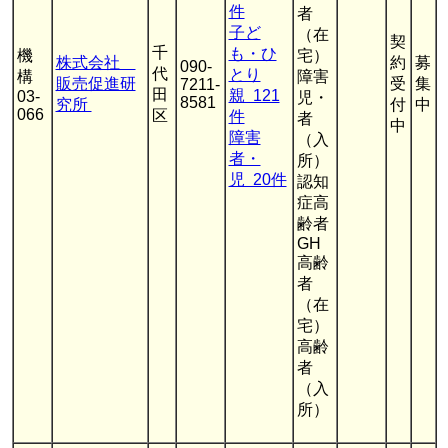
件
者
子ど
（在
契
千
も・ひ
機
宅）
株式会社
約
募
090-
代
とり
構
障害
販売促進研
受
集
7211-
田
親 121
03-
児・
8581
究所
付
中
066
区
件
者
中
障害
（入
者・
所）
児 20件
認知
症高
齢者
GH
高齢
者
（在
宅）
高齢
者
（入
所）