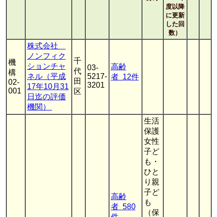
度以降
に更新
した回
数）
株式会社
ノンフィク
千
機
ションチャ
高齢
03-
代
構
ネル（平成
5217-
者 12件
田
02-
3201
17年10月31
001
区
日迄の評価
機関）
生活
保護
女性
子ど
も・
ひと
り親
子ど
高齢
も
者 580
（保
件