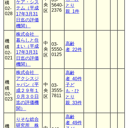
ケア・シス
構
央
5640-
とり
テム（平成
02-
2376
区
親 1件
028
17年3月31
日迄の評価
機関）
株式会社
暮らしと住
機
中
高齢
03-
まい（平成
構
央
5550-
者 22件
17年3月31
02-
0125
区
021
日迄の評価
機関）
株式会社
高齢
アクシスジ
者 40件
機
ャパン（平
中
子ど
03-
構
成２９年１
央
3555-
も・ひ
02-
7811
０月３０日
区
とり
023
迄の評価機
親 33件
関）
高齢
りそな総合
者 49件
研究所 株
機