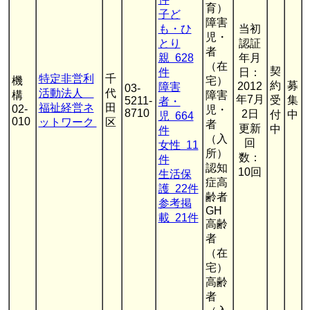
育）
子ど
障害
も・ひ
当初
児・
とり
認証
者
親 628
年月
（在
契
件
日：
特定非営利
千
機
宅）
約
募
2012
障害
03-
活動法人
代
構
障害
年7月
受
集
5211-
者・
福祉経営ネ
田
02-
児・
8710
2日
付
中
児 664
010
ットワーク
区
者
更新
中
件
（入
回
女性 11
所）
数：
件
認知
10回
生活保
症高
護 22件
齢者
参考掲
GH
載 21件
高齢
者
（在
宅）
高齢
者