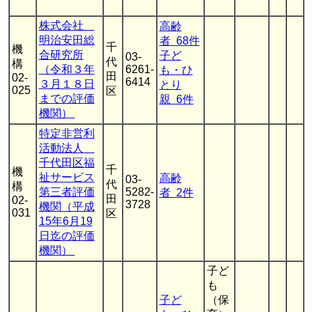
株式会社
高齢
明治安田総
者 68件
千
機
合研究所
子ど
03-
代
構
（令和３年
6261-
も・ひ
田
02-
6414
３月１８日
とり
025
区
までの評価
親 6件
機関）
特定非営利
活動法人
千代田区福
千
機
祉サービス
高齢
03-
代
構
第三者評価
5282-
者 2件
田
02-
3728
機関（平成
031
区
15年6月19
日迄の評価
機関）
子ど
も
子ど
（保