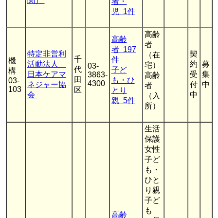
関）
者・
児 1件
高齢
高齢
者
者 197
特定非営利
契
（在
千
件
機
活動法人
約
募
宅）
03-
代
子ど
構
日本ケアマ
受
集
3863-
高齢
田
も・ひ
03-
4300
ネジャー協
付
中
者
103
区
とり
会
中
（入
親 5件
所）
生活
保護
女性
子ど
も・
ひと
り親
子ど
も
高齢