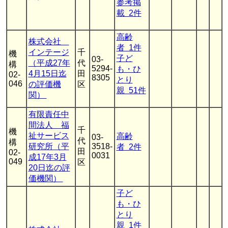
参考掲
載 2件
高齢
株式会社
者 1件
インテージ
千
機
子ど
03-
（平成27年
代
構
5294-
も・ひ
4月15日迄
田
02-
8305
とり
046
の評価機
区
親 51件
関）
有限責任中
間法人 福
千
機
祉サービス
高齢
03-
代
構
研究所（平
3518-
者 2件
田
02-
0031
成17年3月
049
区
20日迄の評
価機関）
子ど
も・ひ
とり
親 1件