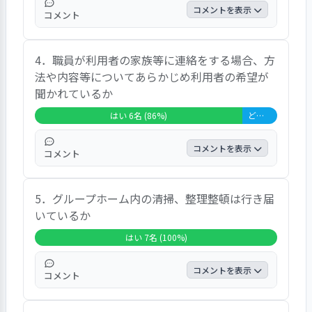
「好きな野菜ジュースを買って飲んでいる」
の声がありました。
コメントを表示
コメント
「以前、アパートに入っていた時に体調を崩
した。今は職員のかたとも相談し、休みなが
コメントとしては、「大丈夫です」「スマー
ら体の回復を最優先に生活している」との声
4．職員が利用者の家族等に連絡をする場合、方
トフォンのコミュニケーションツールを使っ
がありました。
法や内容等についてあらかじめ利用者の希望が
ている」「まだ、1年経っていないのと、目
聞かれているか
上のかたが多く、少し緊張しています」との
声がありました。
はい 6名 (86%)
どちらともいえない 1名 (14%)
コメントを表示
コメント
コメントとしては、「電話してもいいですか
5．グループホーム内の清掃、整理整頓は行き届
とか、相談しながらやっている」「親には、
いているか
近況を自分から伝えている。基本的に親に連
絡する時は、話を聞いてから、してもらって
はい 7名 (100%)
いる」との声がありました。
コメントを表示
コメント
コメントとしては、「いつも交流室はキレイ