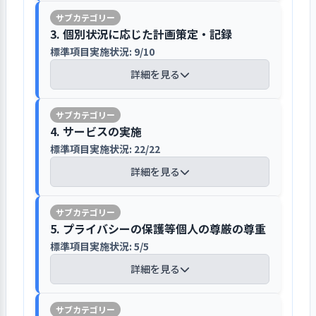
り組みました。昨年度は、土日に勤務し
者となっています。不要となった書類は
グループで計画的に進めています。職員
ます。理事会等で審議が必要な内容は運
書では利用者の要望等に対しては利用
てもらえる世話人の募集のほか法人内の
事業所ではグループホーム合同会議で年
シュレッダーで処分しています。電子化
【講評】
法人全体のカラー冊子では、グループ
の育成は研修のほか目標達成シートに
営規程に定めています。職員に伝える必
者の視点で誠実・迅速に対応すること
3. 個別状況に応じた計画策定・記録
職員を異動でグループホームの勤務に入
度事業の振り返りをおこなっています
されたデータ類は、サーバー上の共有
ホームの室内の様子を写した写真を掲
よる施設長との面談で進めています。施
要がある案件は全事業所の職員が出席
を説明しています。
れたり、年度初めの繁忙期に他事業所の
標準項目実施状況: 9/10
フォルダーで管理しています。共有フォ
グループホームでの生活振りを詳しく
載し、利用希望者が住宅イメージをつ
設長面談は年3回おこない目標の設定、
する職員会議のほか各事業所でおこな
職員に業務を応援してもらいました。現
法人では、経営会議や施設長会議、職
ルダーはパスワードで情報の漏えいや
説明して、ここでの処遇について同意
詳細を見る
かめるように工夫しています。独自冊
進捗確認、振り返り・評価をおこなっ
っているミーティングで周知していま
場を見て知ってもらうことで、グループホ
員会議で年度事業計画の進捗状況や課
改ざん等の不適切な使用を防止してい
を得ています
利用者は地域のお花見やお祭りに参加し
子では、グループホーム新設の経緯か
ています。各職員には会計や施設運営に
す。事業所では、主に日々の話し合い等
ームについて理解している職員を増やす
題について話し合っています。年度末に
ます。現在、情報の取り扱いやアクセス
地域の方々と触れ合いを楽しんでいます
ら今日までの説明、施設の規格、利用
関する任命事項を担当してもらい各事
のなかで情報共有しています。利用者に
ための活動に取り組みました。取り組み
は事業計画評価シートで目標への取り
【講評】
権限などについて定めた規定がなく今
利用契約の締結にあたっては、重要事
条件、必要経費の他、暮らしぶりの説
業所内で責任を持って取り組むほか、
4. サービスの実施
は、各作業所でのメンバーミーティン
の中では、他の事業所から来た職員に
組みと成果について振り返りをおこな
後の課題と考えています。
項説明書の内容説明にとどまらず、グ
法人では地域との関わりを非常に大切
明をしています。生活ぶりでは、利用3
ワーキンググループで他の事業所の職
グで伝えるほか事業所では日々の顔合
標準項目実施状況: 22/22
日々の仕事を助けてもらいましたが、職
っています。各種の会議での振り返りで
個別の支援計画を決める際には、利用
ループホームでの生活のイメージが作
に考え、理念でも地域の方々と共にあ
ヵ年での各年での生活目標と支援内容
員と共同で課題に取り組むなどでやる
わせ時や個別面談で伝えています。日々
員のモチベーションを維持することが非
は、主に報告を中心に進められており
者本人の同意を必ず得ています
詳細を見る
れるように、多方面からの説明を尽く
る場所、社会との架け橋となる場所と
が説明されています。利用者はこれら
気や達成感を得るよう進めています。事
の支援のなかで、施設長不在時の緊急
事業所は生活の場であるため個人情報や
常に困難な状況もあり振り返りが十分に
問題点や今後の対応等についての検討
しています。その際には、関係者から
伝え地域との連携や地域に根ざした活
の文書を読んだ上で、実地見学や職員
業所では個人別育成計画はまだ策定さ
対応は施設長が必ず携帯電話を持参し
秘密の保持については細心の注意を払っ
できない状況でした。本年度もグループ
アセスメントシートと個人記録には、
があまり取り組めておらず今後の課題
得られた利用者の生活情報も重要な参
動、地域貢献活動に法人全体で積極時
との面談に進みます。導入時用の冊子
れていませんが、個人別研修記録の整
対応しています。
ています
ホームの業務を担える職員の育成に力を
利用者の状況を仔細に記録してありま
となっています。事業所では、法人内の
考事項にして、利用者が理解しやすい
に取り組んでいます。地域に根ざした活
5. プライバシーの保護等個人の尊厳の尊重
の目的と役割を明確にして、効果のあ
備までは出来ています。
入れていきたいと考えており、職員のモ
す。ファイルに納め、指導職員が共有
他のグループホームと毎月、合同会議
方法での説明をしています。その同意
1．個別の支援計画等に基づいて、自立した
動では、区の福祉まつりで模擬店を出
る説明を実現しています。
標準項目実施状況: 5/5
個人情報の取り扱いについては、個人
チベーションや仕事の達成感を感じても
でき、かつプライバシー保護をしてい
を開き共通の課題について話し合って
生活を送れるよう支援を行っている
結果は、「同意署名」以外にも、面談
店し地域の方に喜ばれています。その他
情報保護・管理規定で定めています。保
詳細を見る
らうことが大切と考えています。そのため
ます。アセスメントの定期あるいは随
います。年度の振り返りは事業報告書で
利用者支援の向上には職員の質向上や組
の記録に記してあります。
各種のイベントにも積極的に参加し地
1. 事業所が目指していることの実現に向け
医療機関との連携を密にとり、利用希
護・管理規定では、利用目的や利用範
には利用者の目線に立った支援の大切さ
時見直しの際には、このファイルの記
取り組みや実施状況について進めてい
織力強化が大切と考え取り組みを進めて
域との交流を深めています。ホームの利
て一丸となっている
望者への適切な案内を実現しています
囲、適切な取り扱いなどを定めていま
を伝えるほか、日々の振り返りなどでの
録を最重要事項として、参照していま
ます。
います
利用開始以前の身体と生活状況の把握
用者も町内のお花見や近隣の神社のお
標準項目実施状況: 7/7
【講評】