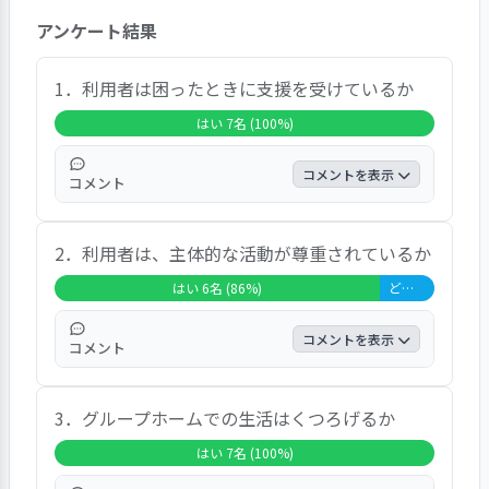
利用者7名全員と面談し、うち3名（42.9%)が
アンケート結果
「大変満足」、同じく3名（42.9%)が「満足」、
1名(14.3%)が「どちらともいえない」と回答して
おり、結果として6名(85.8%)が満足以上という総
1．利用者は困ったときに支援を受けているか
合的な感想が表明されました。個別の設問につい
はい 7名 (100%)
ては以下に記しましたので、自由意見の内容を記
載します。コメントとしては、「対応が充実して
コメントを表示
コメント
いるので、特にないです」「いま、ホームで体調
を戻す事をおこなっている」「特に意見や希望は
コメントとしては、「職員さん二人とも、よ
ないです。これ以上ないくらい良くしてくれてい
2．利用者は、主体的な活動が尊重されているか
く見ていてくれています」「いつも体調の事
ます。グループホーム卒業の準備もしっかりやっ
を気遣ってくれる」「電話とかも、よく対応
はい 6名 (86%)
どちらともいえない 1名 (14%)
てくれている」などの声に対して、「親ともう少
してくれています」「本当にこれ以上ないく
し暮らしたかった」「もう少し融通をきかせて欲
らい助かっています。相談にものってくれて
コメントを表示
しい事もある」などの意見も聞かれました。ま
コメント
助かっています」との声がありました。
た、当利用者調査については、「良いと思いま
コメントとしては、「快適な生活が出来てい
す」「あらためてグループホームでの生活を振り
3．グループホームでの生活はくつろげるか
る」「自由に過ごしている。木曜日には夕食
返る事が出来たので良かった」「初めてなのでび
会をやっている」「グループホームに帰って
っくりしている」「外部の人と話すのは、普段話
はい 7名 (100%)
きて、洗濯など身の回りの事をやっている」
ししている人とは雰囲気が違って良かった」など