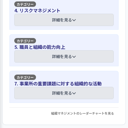
援助を通し円滑な対人関係のためのコ
【講評】
ミュニケーションの大切さを伝えてい
4. リスクマネジメント
事業所では、アットホームな雰囲気づ
ます。事業所の考えは、職員にしっかり
くりや相談しやすい環境をつくり利用
服務規定等で職員が守るべき規範や倫
詳細を見る
周知されており、今回の第三者評価で
者の変化を迅速に感じ取れるよう取り
理、基本マナーについて伝えています
も利用者の視点を大切にし利用者に寄
組んでいます。利用者の意向は、日々の
りそった対応が随所に見られました。
会話のほか夕食会・ミーテイングや個
職員が守るべき法や規範類は就業規則
利用者には、入所時にパンフレットや
【講評】
別面談で把握しています。個別面談は事
5. 職員と組織の能力向上
等に明記しています。就業規則では服務
重要事項説明書で伝えるほか、毎週お
務室で丁寧に聞き取りをおこなってい
規定の項目で職務上の責任を自覚し誠
こなっているメンバーミーティング・夕
利用者の安全確保については防災マニュ
詳細を見る
ます。ホーム卒業後も一人で生活できる
実に職務を遂行するとともに職場秩序
食会などでも伝えています。
アルや運営規程等で定めています
よう利用者に寄りそった対応も進めて
の維持に努めることをや基本原則、禁
います。今回の第三者評価ではホームの
止行為について定めています。職員に
日々の支援のなかでの安全確保につい
運営や職員の対応について多くの利用
施設長は日々の話し合いや面談での職員
【講評】
は、入職時のオリエンテーションや新
7. 事業所の重要課題に対する組織的な活動
ては防災マニュアルに定めています。防
者が満足と答えています。職員の意向は
とコミュニケーションを大切にしていま
人研修で遵守事項を伝えるほか、社会
災マニュアルでは、通報や防災対策、
職員会議や事業所での各所会議、年3回
職員が日々の支援のなかで成長できるよ
詳細を見る
す
人としての基本マナーについても、ル
火災発生時の組織体制と役割、緊急連
の個別面談のほか日々の話し合いで理
うにベテラン等をバランスよく配置して
ールや守秘義務、挨拶、身だしなみ、
絡網等が記載されています。災害時の対
解しています。
います
施設長や職員の役割は「等級フレー
体調管理、整理整頓、報告・連絡・相
応では、震度5以上での管理者や職員、
ム」に定めています。事業所は少人数の
組織マネジメントのレーダーチャートを見る
談について伝えています。職員は毎年外
1. 事業所の重要課題に対して、目標設定・取り
利用者の役割と対応基準を定めていま
職員の募集は法人のホームページや就
職員で運営しているため施設長の考え
部の人権研修に参加し規範や倫理の大
組み・結果の検証・次期の事業活動等への反映
事業所が中・長期的に取り組むべき課題
す。事業所では各部屋ごとの備蓄につい
活フェア、福祉専門の求人サイトのほか
や施設の運営については主に日々の支