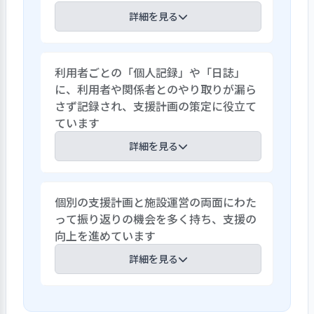
詳細を見る
設置者である法人「本郷の森」は、法人
利用者ごとの「個人記録」や「日誌」
の5大理念として、「安心して自分らしく
に、利用者や関係者とのやり取りが漏ら
居られる場所」と「支え合う仲間と出会
さず記録され、支援計画の策定に役立て
える場所」等を示しています。これらは、
ています
利用者に向けられたとともに、職員相互
にも向けられた理念として、随所で強調さ
詳細を見る
れていました。利用者も職員も、個人の
尊厳を持った存在として、相互に尊重し合
利用者の「個人記録」には、利用者・職
う姿がありました。利用者の感情のひだ
個別の支援計画と施設運営の両面にわた
員・関係機関などとのやり取りが、細大
を細やかに受けとめています。利用者と職
って振り返りの機会を多く持ち、支援の
漏らさず記録されています。入所決定に至
員の間に相互関係があって、その結果とし
向上を進めています
る期間での、利用者本人、保健師、病院
て、利用者が個々の役割をしっかりと果た
医師、ソーシャルワーカー、家族、行政
詳細を見る
していこうという態度が生まれていると
担当者などさまざまな関係者との意見交
理解できます。
換の記録が見られます。また、法人内の他
職員同士の振り返りの機会は、ちょっと
施設職員の意向・意見も尊重している様