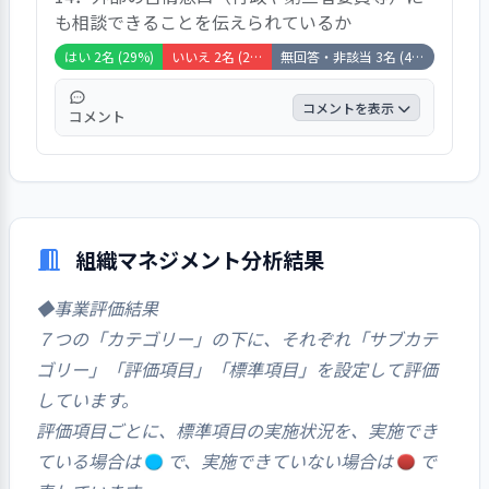
も相談できることを伝えられているか
対応してくれている」「お願いしたことは無
いが、やってくれると思う」「優しくしてく
はい 2名 (29%)
いいえ 2名 (29%)
無回答・非該当 3名 (43%)
れている」との声がありました。
コメントを表示
コメント
コメントとしては、「教えてくれています
が、今の職員さんで十分対応してくれていま
す」「どうだったか、契約書にあったかも覚
えていません」との声がありました。
組織マネジメント分析結果
◆事業評価結果
７つの「カテゴリー」の下に、それぞれ「サブカテ
ゴリー」「評価項目」「標準項目」を設定して評価
しています。
評価項目ごとに、標準項目の実施状況を、実施でき
ている場合は
で、実施できていない場合は
で