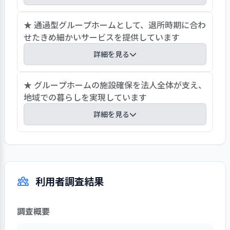
法人は、開設以来本郷の地で事業を運営しており
★ 通過型グループホームとして、退所時期に合わ
地域との関わりを大切に進めています。理念で
せたきめ細かいサービスを提供しています
は、事業所を地域の方々と共にある場所ととらえ
詳細を見る
地域とのつながりに力を入れています。地域に根
ざした活動としては商店街の「街ing本郷」や区
通過型グループホームとして3年間が入所期間で
★ グループホームの施設確保を法人全体が支え、
の福祉祭り、道路の花壇活動等多くの活動に継続
す。入所時には、退所までを視野に入れた支援計
地域での暮らしを実現しています
して参加しています。また、関係機関の協議会等
画をつくっています。就業が円滑に続かず再挑戦
にも継続的に参加し連携を深めています。事業所
詳細を見る
を望んでいる利用者や、主治医、ソーシャル・ワ
も地域に根ざしたホームを目指し地域のお祭りに
ーカーや家族等の助力で初めての就業を決意した
利用者と共に参加するほか、防災訓練参加、日常
法人は、グループホーム2ヵ所を含む区内6ヵ所の
利用者もいます。これら個々の利用者の状況と気
の食材を近隣のお店で買い物するなどで交流を図
各種施設を、半径2km以内に配置しています。い
持ちに応じた日常生活指導を心掛けている様子が
っています。
ずれのグループホームも市街地内の、住宅・学
各記録からうかがえます。個別の予備実習の仕組
利用者調査結果
校・商店・医療機関・各種事業所が密集している
みもあります。利用者のために、行政機関、企
地域にあります。グループホームの利用者が、卒
業、地域などを網羅し社会資源を見つけ出す活動
業後も見慣れた地域で、地域の様々な資源を使い
と、退所者のふるさと活動であるＯＢ会も特色に
調査概要
ながら、ストレス少なく生活を継続できるように
なっています。