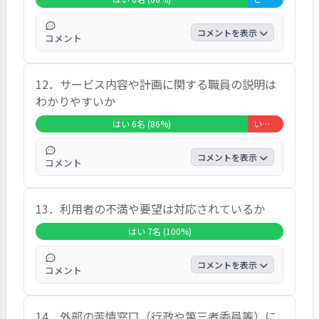
声がありました。
コメントを表示
コメント
コメントとしては、「まあまあ」「職員さん
12．サービス内容や計画に関する職員の説明は
と二人で話してつくった」「要望を伝えた
わかりやすいか
り、話し合ってつくっている」「話しあって
長期と短期の目標を決めてやっている」との
はい 6名 (86%)
いいえ 1名 (14%)
声がありました。
コメントを表示
コメント
コメントとしては、「わかりやすく説明して
13．利用者の不満や要望は対応されているか
くれた。丁寧に対応してくれている」「話を
聞いてくれて、わかりやすく教えてくれまし
はい 7名 (100%)
た」「職員さんと話したことは理解していま
す」との声がありました。
コメントを表示
コメント
コメントとしては、「ちゃんと聞いてくれま
14．外部の苦情窓口（行政や第三者委員等）に
す」「最近要望はしていないけど、ちゃんと