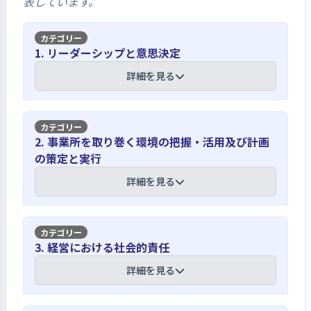
表しています。
1. リーダーシップと意思決定
詳細を見る
【講評】
2. 事業所を取り巻く環境の把握・活用及び計画
の策定と実行
職員は法人や事業所の考えをふまえ利用
者の意向を大切にした支援に取り組んで
詳細を見る
います
法人のめざしている姿は、「理念」や
【講評】
3. 経営における社会的責任
「目指すもの」で伝えられています。法
人の理念等をふまえ事業所では、事業
施設長と職員は利用者の意向を把握し利
詳細を見る
目的と運営方針を定めています。事業目
用者目線を大切にした支援に取り組んで
的では、生活の場の提供や日常生活の
います