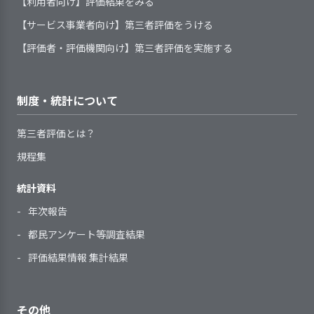
提供しているサービスが定めら
題について、協働できる体制を整え
【利用者向け】評価結果をみる
み、結果を検証して、今年度以降の改善につなげてい
経験談が、揺れ動く利用者
3. 事業所の求める人材像を踏まえた職員の
れた基本事項や手順等に沿っている
て、取り組んでいる
る（その２）
【サービス事業者向け】第三者評価をうける
サービス開始時に、利用者の支
の気持ちと波長があい、好
育成に取り組んでいる
かどうかを定期的に点検・見直しを
援に必要な個別事情や要望を決めら
評を得ています。
【評価者・評価機関向け】第三者評価を実施する
している
【前年度の重要課題に対する組織的な活
2．利用者等の希望と関係者の意見を取り入
れた書式に記録し、把握している
日常の支援にあたっては、個人
職員は、わからないことが起き
れた個別の支援計画を作成している
動（評価機関によるまとめ）】
利用開始直後には、利用者の不
の意思を尊重している（利用者が
た際や業務点検の手段として、日常
安やストレスが軽減されるように支
勤務形態に関わらず、職員にさ
「ノー」と言える機会を設けてい
制度・統計について
的に手引書等を活用している
昨年度は、生活支援事業のなかで利用者
援を行っている
まざまな方法で研修等を実施してい
る）
の自立支援をおこなう際に、服薬管理や
サービス利用前の生活をふまえ
る
2．利用者が主体性を持って日常生活を楽し
利用者一人ひとりの価値観や生
第三者評価とは？
計画は、利用者の希望を尊重し
精神面でフォローする場合が多くありま
た支援を行っている
く快適に過ごせるような取り組みを行ってい
職員一人ひとりの意向や経験等
活習慣に配慮した支援を行っている
て作成、見直しをしている
規程集
した。医療機関のほか、家族や支援者な
る
サービスの終了時には、利用者
に基づき、個人別の育成（研修）計
2．サービスの向上をめざして、事業所の標
計画は、見直しの時期・手順等
ど外部との連携が大切と考えて取り組み
の不安を軽減し、支援の継続性に配
準的な業務水準を見直す取り組みをしてい
画を策定している
統計資料
の基準を定めたうえで、必要に応じ
ました。このなかで、医療機関や保健師
る
慮した支援を行っている
職員一人ひとりの育成の成果を
て見直している
などとの情報共有や連携、家族や支援者
年次報告
確認し、個人別の育成（研修）計画
計画を緊急に変更する場合のし
とのカンファレンスの充実にも取り組み
グループホームでの生活は、主
へ反映している
都民アンケート等調査結果
くみを整備している
ました。他機関との連携については当初
体的な活動が尊重されている
指導を担当する職員に対して、
評価結果情報 集計結果
の計画を実行できたと感じています。
提供しているサービスの基本事
グループホーム内のきまりごと
自らの役割を理解してより良い指導
連携体制については、医療連携加算を意
項や手順等は改変の時期や見直しの
については、利用者等の意向を反映
ができるよう組織的に支援を行って
識した活動をおこなうことで、多くの主
基準が定められている
させて作成・見直しをしている
いる
3．利用者に関する記録が行われ、管理体制
その他
治医から助言を得て利用者のメンタルヘ
提供しているサービスの基本事
休日の過ごし方や余暇の楽しみ