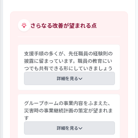
した立ち話を含めれば、毎日のように持
子も見られます。法人の理念にある「医療
っています。関係者を集めた定期振り返り
と福祉、社会の懸け橋になる場所」の実
会議は、毎週開いて記録に残しています。
現を目指していること、また、卒業時まで
職員相互の意思疎通を円滑にすること
さらなる改善が望まれる点
の一貫した支援計画の継続に、情報共有
は、自らの支援行動の成果を確認し、新
の視点からも力を入れていることが理解
たな自己学習の機会を生み出しています。
できます。
振り返りの場を多く設けることで、沈みこ
支援手順の多くが、先任職員の経験則の
んでいた利用者の潜在的な要望を浮かびあ
披露に留まっています。職員の教育にい
がらせ、利用者からみても暮らしやすい施
つでも共有できる形にしていきましょう
設に進化しています。このように、日々の
改善の機会を数多く持っているのが、この
詳細を見る
施設運営の強みになっています。
利用者個人記録の豊かな記述、支援計画
グループホームの事業内容をふまえた、
の柔軟な内容、行事など多彩な利用者の
災害時の事業継続計画の策定が望まれま
行動など、活動の実態は大いに豊富です。
す
ところが、そのときの職員の判断や行動
を支えている基準と手法は、必ずしも事業
詳細を見る
所として明文化されている様子が少ない