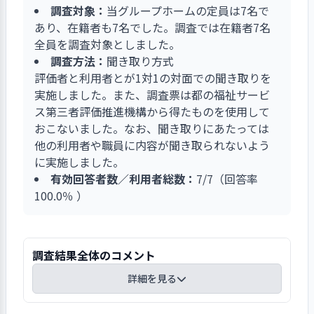
考えた結果です。地域住民・団体からの認知も役
調査対象：
当グループホームの定員は7名で
立ちます。行政等と相談しながら、当初の医療機
あり、在籍者も7名でした。調査では在籍者7名
関の近くに設置することから始めて、これらの施
全員を調査対象としました。
設を確保してきた法人の努力は、高く評価できま
調査方法：
聞き取り方式
す。
評価者と利用者とが1対1の対面での聞き取りを
実施しました。また、調査票は都の福祉サービ
ス第三者評価推進機構から得たものを使用して
おこないました。なお、聞き取りにあたっては
他の利用者や職員に内容が聞き取られないよう
に実施しました。
有効回答者数／利用者総数：
7/7（回答率
100.0％ ）
調査結果全体のコメント
詳細を見る