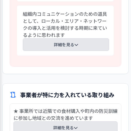
です。どの職員も専門的能力（知識とスキ
日々の支援のなかでの災害時の対応は防
ル）を持っているという前提で、「直伝」
組織内コミュニケーションのための道具
災マニュアルに定めています。防災マニュ
で伝えられている様子があります。毎日の
として、ローカル・エリア・ネットワー
アルでは通報や防災対策、火災発生時の
ミーティング、定期的な施設間合同会議も
クの導入と活用を検討する時期に来てい
組織体制と役割、緊急連絡網等が記載さ
おこなわれています。加えて、援助の手
るように思われます
れています。災害時の対応では、震度5以
順・手法をどの職員でも共有できるよう
上での管理者や職員、利用者の役割と対
詳細を見る
にマニュアル等に示せば、中堅職員の学
応基準を定めています。備蓄についても各
習・育成資源にもなるでしょう。
部屋ごとに食料品や医薬品等について数
組織が大きく着実に発展してきておりま
量を定め過不足について確認しています。
すが、事業所が増え、かつそれぞれの事
事業所は利用者の生活の場であります。災
業所の特性の違いが、他の事業所では把
害時の生活の場の確保の視点から必要対
握しにくい状況になっていく事が考えられ
策について事前に検討しておくことが重
ます。システムとして一貫性のある組織運
要と思います。グループホームとしての事
事業者が特に力を入れている取り組み
営が将来も継続的に維持できるようにす
業継続計画の策定が望まれます。
るために、ローカル・エリア・ネットワ
★ 事業所では近隣での食材購入や町内の防災訓練
ーク（LAN)を活用した運営をそろそろ考
に参加し地域との交流を進めています
えても良いのではないかと思われます。
詳細を見る