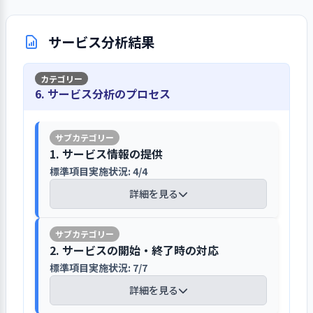
切さを学び職員会議等で発表し理解を
を行っている
は事業計画で具体的内容が示されていま
て必要数量を定め過不足をについて定
土日のアルバイトへの声かけ等でおこ
援のなかでの話し合いで進めています。
深めています。
す
期的に確認しています。利用者等には、
詳細を見る
なっています。採用は面接と実習で進め
法人の考えは施設長会議に出席し把握
サービス分析結果
入所時に運営規程や契約書、重要事項
ています。職員の配置はベテラン・中
し事業所での引継ぎ時などで伝えてい
事業所が中・長期的に取り組むべき課
説明書で防災や災害時の対応を伝えて
事業所では利用者の意向や多様な相談に
堅・新人をバランスよく配置し事業所
ます。施設長は職員との日々のコミュニ
題は、第二次事業計画の共同生活援助
います。被災時の事業や支援の継続の視
丁寧に取り組み利用者の信頼を得ていま
での日々の支援活動のなかで先輩の指
ケーションを大切にすることが利用者
1. 事業所の理念・基本方針の実現を図る上での重要課
事業の項目で明示されています。事業所
点から防災対策について見直すことが
6. サービス分析のプロセス
す
導を受けながら成長できるように取り
支援の向上にも結びつくと考え職員と
題について、前年度具体的な目標を設定して取り組
で、中・長期的に取り組む事が必要な
必要と思われます。
組んでいます。配置については毎年施設
み、結果を検証して、今年度以降の改善につなげてい
の良好な関係づくりを進めています。職
課題について事業所内で話し合いをお
事業所では利用者の意向をしっかり受
る（その１）
長会議や経営会議にて職員の育成と組
員とは年3回おこなう施設長面談で意向
こない方向性や課題を明確にし、法人
け止め利用者の視点で支援をおこなっ
織力の向上の視点から検討しています。
を確認するほか施設長の考えも伝え職
電子データは共有フォルダーで保管しパ
1. サービス情報の提供
の事業計画に反映しています。本年度事
ており、利用者アンケートではほとんど
【前年度の重要課題に対する組織的な活
職員には法人全体の業務を理解しても
員間で同じ目線で利用者の支援をおこ
スワードで漏えいや改ざんを防止してい
標準項目実施状況: 4/4
業計画では、ホーム運営のできる職員
の利用者がホームの運営や職員の対応
動（評価機関によるまとめ）】
らうことが大切と考え、定期的に事業
なえるよう取り組んでいます。
ます
の育成や職員等の土日勤務体制の確保
に満足していると答えています。利用者
詳細を見る
所間での異動をおこないスキル向上に
等について具体的な内容が計画されて
とは毎日の朝夕の会話等での丁寧な対
昨年度、グループホームの業務を担える
結びつけています。
日々の支援で使用する書類やマニュア
います。法人では、各事業所間にまたが
法人の重要な案件は施設長会議や経営会
応により利用者からの信頼が厚く、生
職員の育成・採用に力を入れました。利
ル類は、職員が必要な時いつでも確認
る課題や法人全体での取り組みが必要
【講評】
議で話し合い職員には職員会議で伝えて
活のことや仕事などの相談もうけ職員
用者の日常生活を豊かにする支援を継続
2. サービスの開始・終了時の対応
ができるよう事務室で保管しています。
な内容は、課題ごとにワーキンググル
職員は任命事項の担当やワーキンググル
います
と利用者の良好な関係が今回の調査で
しておこなうためには、グループホーム
利用者や家族等から提出された書類や
標準項目実施状況: 7/7
グループホーム独自の紹介冊子を作
ープを立ち上げ対応や解決策などを検
ープ参加で達成感を深めています
は随所で見られました。利用者の意見
の内容を理解しグループホーム業務を担
事業所運営に関わる重要な書類は鍵の
り、生活実態を分かりやすく説明して
討しています。
詳細を見る
法人の、重要な案件は施設長会議や経
や要望への対応は、契約書や重要事項
える職員を増やすことを課題ととらえ取
掛かる書庫に保管し施設長が管理責任
います
職員研修は本部や職員育成ワーキング
営会議で検討し理事会等で決定してい
説明書で家族等にも伝えています。契約