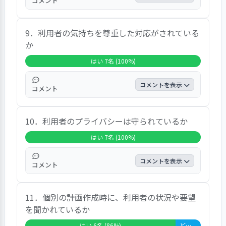
コメント
がありました。
コメントとしては、「信頼できます」「仲裁
9．利用者の気持ちを尊重した対応がされている
に入っているので大丈夫です」「メンバー同
か
士で世間話をしている。ケンカなどはありま
せん。あった場合は職員さんが中に入ってく
はい 7名 (100%)
れる」との声がありました。
コメントを表示
コメント
コメントとしては、「一日の振り返りや、睡
10．利用者のプライバシーは守られているか
眠の時間、相談事など聞いてくれる」「帰っ
たら、今日の出来事を話している」「連携プ
はい 7名 (100%)
レーで助け合いながら生活している」との声
がありました。
コメントを表示
コメント
コメントとしては、「秘密厳守でやってい
11．個別の計画作成時に、利用者の状況や要望
る。相談する時は、ドアを閉めてくれる」
を聞かれているか
「大丈夫です。聞いた事もないです」「漏ら
す事はないです。聞いた事もないです」との
はい 6名 (86%)
どちらともいえない 1名 (14%)