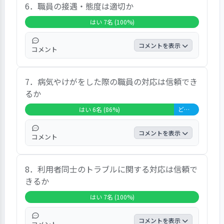
6．職員の接遇・態度は適切か
にしてくれている」「交流室とかはキレイに
掃除している」「当番制で掃除をしている」
はい 7名 (100%)
「大丈夫です。しっかりやっている」との声
がありました。
コメントを表示
コメント
コメントとしては、「大丈夫です」「今のま
7．病気やけがをした際の職員の対応は信頼でき
まで大丈夫です」「優しくしてもらっていま
るか
す」「マナー良く対応してくれています。優
しくしてくれている」「気になる事は全然な
はい 6名 (86%)
どちらともいえない 1名 (14%)
いです。親切にやってくれて、アドバイス
も、もらっている」「丁寧な言葉遣いなど完
コメントを表示
コメント
璧だと思います。冷静に対処してくれて相談
しやすいです」との声がありました。
コメントとしては、「よく話しかけてくれて
8．利用者同士のトラブルに関する対応は信頼で
いる。体調の事も心配し、よく聞いてくれ
きるか
る」「職員さんが、手取り足取り非常によく
やってくれています。精神的にも安定してい
はい 7名 (100%)
ます」「最近、風邪をひいた時に、病院に電
話し予約の確認とかしてくれている」との声
コメントを表示