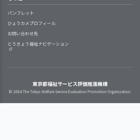
を確立している
ルス面での支援に活かすことができまし
項や手順等の見直しにあたり、職員
方については、利用者の意向を反映
た。また、家族への協力依頼や家族へ現
パンフレット
や利用者等からの意見や提案を反映
し、情報提供や必要な支援を行って
状を伝えることで関係が深まり、入退所
するようにしている
4. 職員の定着に向け、職員の意欲向上に取
いる
ひょうカメプロフィール
後の支援に広がりを持たせることに結び
り組んでいる
室内は、採光、換気、清潔性等
利用者一人ひとりに関する必要
お問い合わせ先
つきました。
に配慮して、過ごしやすい環境とな
な情報を記載するしくみがある
本年度も、連携体制については、研修や
とうきょう福祉ナビゲーション
るようにしている
計画に沿った具体的な支援内容
会議などで連携の進め方について学ぶと
【食事の提供を行っているグル
と、その結果利用者の状態がどのよ
ともに実践の場で活かすことを考えてい
事業所の特性を踏まえ、職員の
ープホームのみ】
うに推移したのかについて具体的に
ます。
育成・評価と処遇（賃金、昇進・昇
利用者の希望を反映し、食事時間が
記録している
カンファレンスは定期的に開催すること
格等）・称賛などを連動させている
楽しいひとときになるよう工夫して
で、現状と経過についての情報共有のほ
就業状況（勤務時間や休暇取
いる
東京都福祉サービス評価推進機構
か、目標や役割の確認をおこないます。
得、職場環境・健康・ストレスな
© 2004 The Tokyo Welfare Service Evaluation Promotion Organization.
家族に対しては日頃の悩みなどを話し合
ど）を把握し、安心して働き続けら
【講評】
4．利用者の状況等に関する情報を職員間で
うために家族教室への参加を働きかけま
れる職場づくりに取り組んでいる
共有化している
す。この取り組みを続けて、家族が必要と
週１回の利用者ミーティン
職員の意識を把握し、意欲と働
する支援が途切れないようにすることを
グをして、利用者の生活上
きがいの向上に取り組んでいる
考えています。
の意向を受け留めています
職員間の良好な人間関係構築の
計画の内容や個人の記録を、支
ための取り組みを行っている