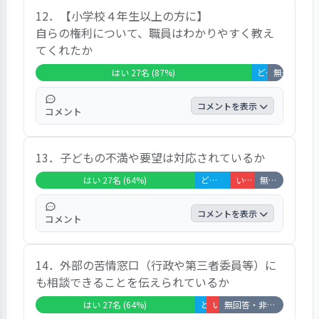
サービス内容や計画に関する説明について
12．【小学校４年生以上の方に】
は、２３名がわかりやすいと回答している。
自らの権利について、職員はわかりやすく教え
具体的にわかりやすく説明してくれます、年
てくれたか
に一回説明がある、あまり覚えていません、
などがあがっている。
はい 27名 (87%)
どちらともいえない 2名 (6%)
無回答・非該当 2名 (6%)
コメントを表示
コメント
小学校４年生以上の子どもは３１名であり、
13．子どもの不満や要望は対応されているか
２７名が子どもの権利についてわかりやすく
教えてくれていると回答している。「いい
はい 27名 (64%)
どちらともいえない 6名 (14%)
いいえ 4名 (10%)
無回答・非該当 5名 (12%)
え」の回答はみられなかった。権利の集いに
は毎回参加します、半年に一回説明会をしま
コメントを表示
コメント
すが何回も聞いているので面倒です、施設長
がわかりやすく教えてくれます、などのコメ
不満や要望については、２７名が対応されて
ントがあがっている。
14．外部の苦情窓口（行政や第三者委員等）に
いると回答している。自分にとって大切な事
も相談できることを伝えられているか
は話しています、我慢してしまうことがあり
ます、はがきで投書したことがあります、時
はい 27名 (64%)
どちらともいえない 2名 (5%)
いいえ 2名 (5%)
無回答・非該当 11名 (26%)
と場合によると思います、などのコメントが