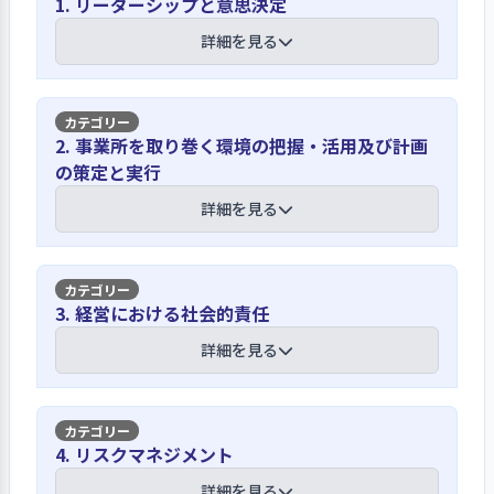
1. リーダーシップと意思決定
詳細を見る
【講評】
2. 事業所を取り巻く環境の把握・活用及び計画
の策定と実行
職員間で理念について振り返り、理解を
深めていく取り組みが必要である
詳細を見る
施設理念「目黒若葉寮は出会いと支え
あいを大切にし、人と社会をつなぎま
【講評】
3. 経営における社会的責任
す」に基づき、８つの基本方針が設定
されており、事業計画書に掲載し周知
子どもの意向は、毎月実施する「こども
詳細を見る
を図るほか、ホームページへの掲載、
会議」、「フロア会議」で把握している
各ホーム及び事業所内への掲示を通
し、職員の意識化につなげている。し
施設のルールや行事の内容などに対す
【講評】
かし、施設理念、基本方針等を作成し
4. リスクマネジメント
る子どもの意向は、毎月実施する「こ
た当時の職員がいない現在、職員間で
ども会議」、「フロア会議」で把握し
法令遵守に向けた職員の意識向上、定期
詳細を見る