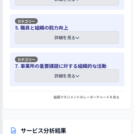
グループワークを行うなど再度、理念
ている。「子ども会議」は職員がファ
的な確認などの仕組み構築が求められる
について振り返り、その内容を職員間
シリテーターとなり、各寮の代表の子
で共有することが必要だと管理職は考
ども達が生活のルール等を話し合う場
東社協児童部会が策定している倫理綱
えている。
【講評】
であり、「フロア会議」は子ども会議
5. 職員と組織の能力向上
領「子どもの最善のしあわせのため
で話し合う議題について各フロアの意
に」を事業計画書の最後のページに掲
ヒヤリハットを活用した事故予防に取り
詳細を見る
見を収集する場である。
今年度は組織の混乱が見られたが、経営
載するとともに、就業規則の服務規程
組み、提出数が増えるなど組織に定着し
層の役割など職員への周知が必要である
を入職時に説明するなど、施設職員と
てきた
して遵守すべき事項等について周知を
目黒区との定期的な協議や東社協の部会
今年度は施設にとって混乱の年でもあ
【講評】
している。倫理綱領の読み合わせ等は
等で課題を把握し、対応策を検討してい
7. 事業所の重要課題に対する組織的な活動
リスクを洗い出し、優先順位を付ける
り、施設長が不在の時が続いたが、年
近年、実施出来ていないが、全体会議
る
ことなどは行っていないが、児童への
施設説明会「オープンハウス」を通して
度半ばに施設長補佐が急遽、施設長に
詳細を見る
での説明及びチェックリストによる確
権利侵害、個人情報保護、子どもの事
人材の採用につながったケースもある
就任することで組織としての責任体制
認を始めており、今後は勉強会につな
ショートステイ事業を通して目黒区子
故予防、災害時対応など、子どもの安
を整えた。事業所における経営層は施
げていきたいとしている。コンプライ
ども家庭支援センターと定期的に協議
全な生活を阻害するそれぞれの要因に
ハローワーク、福祉人材センター、お
設長、主任等となるが、副主任の役割
組織マネジメントのレーダーチャートを見る
アンス、ハラスメント、個人情報保護
1. 事業所の重要課題に対して、目標設定・取り
を行っており、その際地域の実態や福祉
ついて対応策を示している。特に権利
仕事カフェ、養成校等に求人を出すと
を強化し、現場で意思決定ができるよ
などへの職員の意識向上、及び定期的
組み・結果の検証・次期の事業活動等への反映
ニーズを把握し、専門職会議や主任会
擁護委員会では「ヒヤリハット」を活
ともに、「オープンハウス」には、就
うにしていきたいとしている。混乱期
に確認する仕組みの構築が求められ
を行っている
議等で対応方法など検討している。ま
用した事故予防に取り組んでおり、提出
職希望者やボランティア希望者も訪れ
でもあり、経営層の役割の周知などは
る。
た、職員が東社協の児童部会従事者会
数は年々増えている。また今年度はヒ
詳細を見る
ており、実習生やボランティアから職員
十分にできていない面もあるが、副主
の部会長を担っていることから、都の
サービス分析結果
ヤリハット分析の充実も図られた。一
採用に至ったケースもある。交通の利
任会議の役割の見直しなど、職員が主