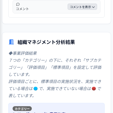
あがっている。
コメントを表示
コメント
外部相談窓口については、２７名が相談でき
ることを伝えられていると回答している。
「説明は受けましたが話したことはありませ
ん」との回答が複数あった。第三者委員の人
組織マネジメント分析結果
と話をしましたが良かったです、福祉司さん
に会っている、ワーカーさんと話しました、
◆事業評価結果
などがあがっている。
７つの「カテゴリー」の下に、それぞれ「サブカテ
ゴリー」「評価項目」「標準項目」を設定して評価
しています。
評価項目ごとに、標準項目の実施状況を、実施でき
ている場合は
で、実施できていない場合は
で
表しています。