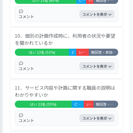
はい 25名 (60%)
どちらともいえない 4名 (10%)
いいえ 3名 (7%)
無回答・非該当 10名 (24%)
いると）感じます、職員が思うことなので自
分ではわかりません、との回答があった。
コメントを表示
コメント
子どものプライバシーについては、２５名が
10．個別の計画作成時に、利用者の状況や要望
守られていると回答している。個人的な事は
を聞かれているか
他の子が眠った後にリビングなどで話をしま
す、自室の物を片付けられたことがあった、
はい 22名 (52%)
どちらともいえない 3名 (7%)
いいえ 5名 (12%)
無回答・非該当 12名 (29%)
陰では話しているかもしれません、などがあ
がっている。
コメントを表示
コメント
個別支援計画作成の際、子ども自身の状況や
11．サービス内容や計画に関する職員の説明は
要望を聞かれていると回答したのは２２名で
わかりやすいか
あった。課外活動の試合を積極的に勧めてく
れます、進学についての話をしています、ち
はい 23名 (55%)
どちらともいえない 5名 (12%)
いいえ 4名 (10%)
無回答・非該当 10名 (24%)
ょくちょく面談をしています、などがあがっ
ている。
コメントを表示
コメント