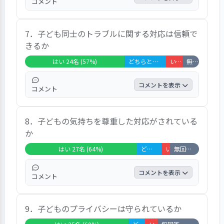
コメント
緊急時の対応については、３７名が信頼でき
7．子ども同士のトラブルに関する対応は信頼で
ると回答している。「すぐに病院へ連れて行
きるか
ってくれます」との回答が複数あった。職員
が病院に同行してくれるので安心です、発熱
はい 24名 (57%)
どちらともいえない 10名 (24%)
いいえ 4名 (10%)
無回答・非該当 4名 (10%)
した時に御粥を作ってくれました、などのコ
メントがあがっている。
コメントを表示
コメント
子ども同士のトラブルへの対応については、
8．子どもの気持ちを尊重した対応がされている
２４名が信頼できると回答している。ケンカ
か
になるとすぐに止めてくれて二人の話を聞い
てくれます、小学生のケンカが多いがケンカ
はい 27名 (64%)
どちらともいえない 6名 (14%)
いいえ 2名 (5%)
無回答・非該当 7名 (17%)
になる前に職員が未然に防いでいる、自分た
ちで解決する場合もある、などのコメントが
コメントを表示
コメント
あがっている。
２７名が子ども個人の気持ちが尊重されてい
9．子どものプライバシーは守られているか
ると回答している。意見を尊重してくれる、
褒めてくれます、いつも（大切にしてくれて