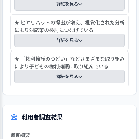
り充実した内容の「お薬マニュアル」を
詳細を見る
作成している。各種のマニュアル作成は
課題であり、優先順位を決めて計画的にマ
意見箱「わかばメール」を各寮に設置して子ども
★ ヒヤリハットの提出が増え、視覚化された分析
ニュアル作成を進めることに期待した
の要望等を把握しており、年間３０～４０件程度
により対応策の検討につなげている
い。
の意見が寄せられ、提出された意見は権利擁護委
詳細を見る
員会で対応策を検討し、子どもにフィードバック
をしている。開封担当者に名前を見えないように
事故予防に向けた職員の意識が年々高まってお
★ 「権利擁護のつどい」などさまざまな取り組み
するなど「わかばメール」の書式を整備し、子ど
り、ヒヤリハットの提出件数が大幅に増えてい
により子どもの権利擁護に取り組んでいる
もが提出しやすい環境づくりを行った。また、子
る。ヒヤリハットは緊急度に応じて３段階に設定
どもが読んで欲しい人を指名できるようにすると
詳細を見る
しており、多い月では６０件以上の提出がある。
ともに、内容についてどこまで話して良いかとい
提出されたヒヤリハットは権利擁護委員会が週ご
った情報開示の範囲を決めており、子どもの人権
施設では基本方針の第一に「私たちはすべての子
とに集約し、分析を行ったうえで主任に報告して
に配慮している。
どもの権利を守ります」を掲げ、子どもの権利擁
おり、主任会議で内容の確認を行い、全体会議で
護の体制の強化に取り組んでいる。子どもへの不
フィードバックがなされている。分析手法もワー
利用者調査結果
適切なかかわりについては研修やホーム会議、チ
ドクラウド、階層的クラスタリングなどを取り入
ェックリストによる自己点検を通して検証し、施
れ、ヒヤリハット要因を分類し視覚化することで
設内虐待の防止に努めている。また、子どもを対
分かりやすい提示がなされ、事故予防に向けた対
調査概要