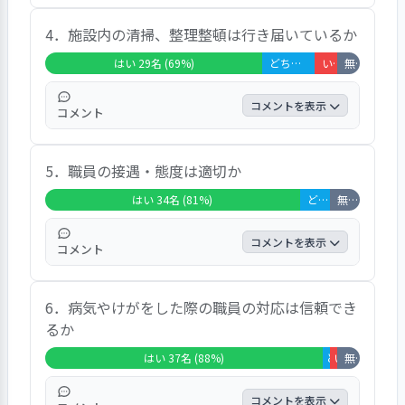
中学生以上は２２名であり、２０名が将来に
4．施設内の清掃、整理整頓は行き届いているか
ついての支援が個別の要望や事情に応じて行
われていると回答している。「いいえ」の回
はい 29名 (69%)
どちらともいえない 7名 (17%)
いいえ 3名 (7%)
無回答・非該当 3名 (7%)
答はみられなかった。受験に向けて至れり尽
くせりでした、進学に関する情報を提供して
コメントを表示
コメント
くれて選択肢が広がりました、悩みや相談に
対して職員の経験を踏まえて具体的に教えて
施設内の整理整頓については、２９名が行き
くれます、などのコメントがあがっている。
5．職員の接遇・態度は適切か
届いていると回答している。気持ちよく過ご
せています、職員がいつもきれいにしていま
はい 34名 (81%)
どちらともいえない 4名 (10%)
無回答・非該当 4名 (10%)
す、子どもたちの荷物が散乱していることが
ある、などがあがっている。
コメントを表示
コメント
職員の接遇については、３４名が適切である
6．病気やけがをした際の職員の対応は信頼でき
と回答している。「いいえ」の回答はみられ
るか
なかった。気になる人はいません、少しおし
ゃれずぎる人がいます、優しいです、職員に
はい 37名 (88%)
どちらともいえない
いいえ 1名 (2
無回答・非該当 3名 (7%)
よります、などのコメントがあがっている。
コメントを表示