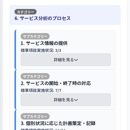
施策動向をはじめ、職員育成や地域貢
方で、子ども間の暴力や性的事故など
子どもの権利の集い、施設長面談などで
便性が良いため面接希望者は比較的多
体性をもって組織運営に関われる体制に
献など他施設の取り組み状況等を把握
も発生しており、相関図やヒヤリハッ
子どもに対し権利擁護について伝えてい
いが、児童養護施設の職員としての資
していくための取り組みに着手してい
1. 事業所の理念・基本方針の実現を図る上での重要課
し、事業推進の参考としているが、今
トマップ等による可視化など、事故予
6. サービス分析のプロセス
る
質がある人材の応募は少ない現状にあ
る。
題について、前年度具体的な目標を設定して取り組
後の施設のあり方については。社会的
防に向けた更なる取り組みが求められ
る。採用は、書類審査、面接を経たの
み、結果を検証して、今年度以降の改善につなげてい
養護ビジョンの動向を見定めながら行
ている。
苦情解決制度については、年１回実施
る（その１）
ち、施設長と主任による話し合いで決
うとしており、例えば、里親委託のあ
副主任会議の見直しなど、職員の主体性
する「子どもの権利の集い」で説明し
定する。職員の異動等は頻繁には行わ
1. サービス情報の提供
り方など検討する必要があるとしてい
を促進することに取り組んでいる
ており、その際、第三者委員を紹介し
【前年度の重要課題に対する組織的な活
ないが、各ホームのニーズを把握し、
「もしもごはん」と称する非常食体験を
標準項目実施状況: 3/3
る。
ている。第三者委員は２名設置されて
動（評価機関によるまとめ）】
人員配置の参考にしている。
長年にわたり継続して実施している
職員採用や予算に関わる事項は、法人
おり、励ます会への参加など顔の見え
詳細を見る
に対し施設長が稟議を上げ、法人の会
る関係が築かれている。また「子ども
「現場で物事を決めていく」ことを目標
施設の将来像を示した中長期計画の策定
法人のBCPに沿って法人全体で総合地震
ホームの中において支援に行き詰まった
議で決定する。組織運営に関すること
の権利ノート」の説明では、権利ノー
に掲げた。
は課題である
訓練を行なうとともに、同一敷地内に
時には「ミニケース会議」を実施してい
【講評】
は主任会議で検討し、副主任会議で報
トに付いている葉書の利用についても
具体的には、副主任会議の強化を図り、
2. サービスの開始・終了時の対応
ある保育園、学童保育、若葉寮合同に
る
告した上で最終的に全体会議で了承を
説明するとともに、施設長との面談を
一部、二部形式として、最終的な意思決
施設では２０１２年度から２０２１年
よる防災避難訓練を年１回実施し、災
標準項目実施状況: 7/7
入所する子どもや保護者に改訂したし
得ている。利用者支援の課題等は副主
年２回実施して、子どもの意向を把握
定は、副主任のみで行うこととした。
度までの１０年プランを立て事業推進
害時の応援体制の確認が行われてい
おりを活用して説明している
ホームの中において支援に行き詰まっ
詳細を見る
任会議で話し合うことにしているが、
している。利用者調査においても小学
結果として、以前は発言が少ない現状が
を図ってきたが、この間経営層が変わ
る。また、毎月の消化・避難訓練に合
た時には「ミニケース会議」を実施
今年度は副主任主体で話し合えるよう
校４年生以上の子どもの理解度は高
あったが、副主任の主体性が芽生え、支
るなど組織体制の変更もあり、２０１
わせて、「もしもごはん」と称する非
子どもの入所時には、改訂したしおり
し、課題を整理して支援に活かすとと
二部制にしており、一部は専門職を交
く、周知されていることが分かる。
援に対する発言や副主任の支援に対する
８年度以降の計画は見直しが必要とな
常食体験を長年にわたり継続して実施
【講評】
を活用して子どもや保護者に施設の生
もに、全体化した方が良いケースにつ
えて課題の抽出を行い、二部は副主任
3. 個別状況に応じた計画策定・記録
想いなどの発信が増えている。
っている。そのため来年度以降の計画
しており、災害時の食事について子ど
活等について説明している。子ども向
いては全体会議において対応策を検討
のみでの話し合いとすることで、ボト