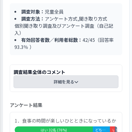
象にした「子どもの権利のつどい」では、苦情解
応策の検討につなげている。
決システムの説明を行うとともに、第三者委員の
調査対象：
児童全員
紹介を行っている。また、施設長が年2回子ども
調査方法：
アンケート方式,聞き取り方式
に権利ノートの説明を行うとともに、子どもと個
個別聞き取り調査及びアンケート調査（自己記
別にヒアリングも行い、権利侵害が行われていな
入）
いか確認している。
有効回答者数／利用者総数：
42/45（回答率
93.3％ ）
調査結果全体のコメント
詳細を見る
調査対象者45名中42名から回答を得ることができ
アンケート結果
た。満足度が高かった項目としては、「ケガや病
気など緊急時の対応は信頼できますか」「施設で
の生活や規則について、子どもの年齢や特性、状
1．食事の時間が楽しいひとときになっているか
況に応じた説明が行われていますか」「職員の接
はい 32名 (76%)
どちらともいえない 7名 (17%)
いいえ 2名 (5%)
無回答・非該