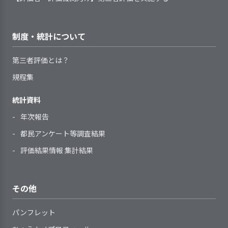
録化している
かどうかを定期的に点検・見直しを
子ども一人ひとりのニーズや課
環境づくりを進めている。
について検討が必要である
まざまな方法で研修等を実施してい
している
検証結果の反
次期の事業活動や事業計画へ、検証
題を明示する手続きを定め、記録し
と思われる。一方、ホーム
る
映
結果を反映させた
職員は、わからないことが起き
ている
職員は個別の外出や買い物
職員一人ひとりの意向や経験等
制度・統計について
た際や業務点検の手段として、日常
アセスメントの定期的見直しの
などを通して子どもとのか
2．サービスの開始及び終了の際に、環境変
に基づき、個人別の育成（研修）計
的に手引書等を活用している
【講評】
化に対応できるよう支援を行っている
時期と手順を定めている
かわりを深めるとともに子
画を策定している
第三者評価とは？
1．子どものプライバシー保護を徹底してい
どもが話しやすい環境づく
職員一人ひとりの育成の成果を
る
規程集
理念共有の取組により関係者の理解
りに努めている。子どもと
確認し、個人別の育成（研修）計画
と協力を促進している
個別に話し合う時間を意図
2．サービスの向上をめざして、事業所の標
へ反映している
統計資料
2．子どもや保護者の希望と関係者の意見を
サービス開始時に、子どもの支
準的な業務水準を見直す取り組みをしてい
的に設定するとともにかか
指導を担当する職員に対して、
取り入れた自立支援計画を作成している
施設内での児童同士の性的事故を
る
年次報告
援に必要な個別事情や要望を決めら
わりが少なくなりがちな子
自らの役割を理解してより良い指導
子どもに関する情報（事項）を
受け、再発を防止すること、およ
れた書式に記録し、把握している
どもには日ごろから意識し
ができるよう組織的に支援を行って
都民アンケート等調査結果
外部とやりとりする必要が生じた場
び、子どもの権利を守る体制を強化
利用開始直後には、子どもの不
て声をかけるよう配慮して
いる
合には、子どもや保護者の同意を得
評価結果情報 集計結果
するため、「子どもの権利擁護体制
安やストレスが軽減されるように支
いる。
計画は、子どもや保護者の希望
るようにしている
の強化」を目標に掲げ、子どもの意
提供しているサービスの基本事
援を行っている
を尊重して作成、見直しをしている
個人の所有物や郵便物の扱い、
思表明の機会を増やすことに取り組
項や手順等は改変の時期や見直しの
サービス利用前の生活をふまえ
計画を子どもにわかりやすく説
退所後には生活の安定に向
居室への職員の出入り等、日常の支
その他
んでいる。
基準が定められている
4. 職員の定着に向け、職員の意欲向上に取
た支援を行っている
明し、同意を得るようにしている
けた相談援助やトラブル発
援の中で、子どものプライバシーに
具体的には、「子どもの権利ノー
り組んでいる
提供しているサービスの基本事
サービスの終了時には、子ども
計画は、見直しの時期・手順等
生時の早期対応等を行って
配慮した支援を行っている
パンフレット
ト」の説明を行うとともに、年２
項や手順等の見直しにあたり、職員
や保護者の不安を軽減し、支援の継
いる
子どもの羞恥心に配慮した支援
の基準を定めたうえで、必要に応じ
回、子どもとの個別聞き取りを実施
や子ども・保護者等からの意見や提