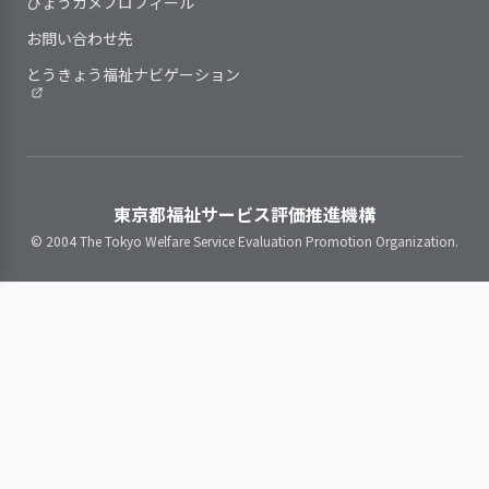
続性に配慮した支援を行っている
ひょうカメプロフィール
て見直している
を行っている
している。さらに、、「子どもの権
案を反映するようにしている
お問い合わせ先
子どもの退所時には家庭復
計画を緊急に変更する場合のし
利のつどい」を実施し、第三者委員
事業所の特性を踏まえ、職員の
帰や社会的自立にかかわら
くみを整備している
の紹介と苦情解決システムの周知を
育成・評価と処遇（賃金、昇進・昇
とうきょう福祉ナビゲーション
ず施設退所後援助計画書を
図っており、利用者調査においても
格等）・称賛などを連動させている
2．サービスの実施にあたり、子どもの権利
作成している。退所後の支
子どもの理解度は高く、取り組みの
就業状況（勤務時間や休暇取
を守り、個人の意思を尊重している
援は具体的な期間は設けず
成果がみえる。
得、職場環境・健康・ストレスな
3．子どもに関する記録が行われ、管理体制
すべての退所者を対象とし
さらに、意見箱「わかばメール」
ど）を把握し、安心して働き続けら
を確立している
ており、自立支援コーディ
の書式を変更し、子どもが提出しや
れる職場づくりに取り組んでいる
東京都福祉サービス評価推進機構
ネーターを中心に昨年度は
すい環境づくりを行ってり、提出件
職員の意識を把握し、意欲と働
「子どもの権利ノート」などに
© 2004 The Tokyo Welfare Service Evaluation Promotion Organization.
51名の退所者に670回の支
数も増えている。
きがいの向上に取り組んでいる
より、子どもの基本的人権につい
援を行っている。電話やメ
子ども自身が権利擁護について理
職員間の良好な人間関係構築の
子ども一人ひとりに関する必要
て、日常生活の中でわかりやすく説
ールでの連絡や職場訪問等
解を深めることで、子ども同士の権
ための取り組みを行っている
明している
な情報を記載するしくみがある
を通して退所者の状況を把
利侵害が起きないよう、さらに取り
子ども一人ひとりの価値観や生
計画に沿った具体的な支援内容
握するとともに関係性の維
組みを進めるとしている。
活習慣に配慮した支援を行っている
と、その結果子どもの状態がどのよ
持を図り、生活の安定に向
施設内の子ども間の暴力・いじ
うに推移したのかについて具体的に
けた相談援助やトラブル発
記録している
め等が行われることのないよう組織
生時の早期対応等を行って
的に予防・再発防止を徹底している
いる。また、ホームカミン
グデーや成人を祝う会、新