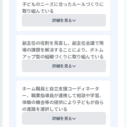
子どものニーズに合ったルールづくりに
取り組んでいる
詳細を見る
毎月のフロア会議で話し合ったことが、
副主任の役割を見直し、副主任会議で現
フロアの代表による毎月の子ども会議で
場の課題を解決することにより、ボトム
検討されることが定着してきており、各ホ
アップ型の組織づくりに取り組んでいる
ームでのフロア会議では活発に意見が出
されるようになっている。子どもが話し合
詳細を見る
いを通してルールを変え、生活をよりよ
くしていけることを学び、自分のことか
施設ではボトムアップ型の組織づくりを
らホーム、そして施設全体へ視野を広げ
ホーム職員と自立支援コーディネータ
目指し、副主任をキーパーソンとして従
て考えることができるようになっている。
ー、職業指導員が連携して相談や学習、
来の会議の見直しを図り、副主任会議を再
また、職員も古いルールに縛られず、ルー
体験の機会等の提供により子どもが自ら
編成し、現場の意見を尊重する仕組みを
ルだから守るものという意識を払拭して、
の進路を選択している
整えている。各ホームのリーダーである副
子どもとともに考え、今の時代と子ども
主任がホーム会議や日々子どもとかかわ
詳細を見る
のニーズに合ったルールづくりに取り組ん
わるホーム職員や子どもの声を吸い上げ、
でいる。