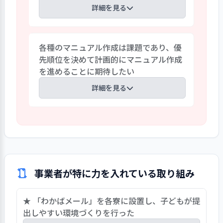
で、施設の将来ビジョンが描かれていない
詳細を見る
ため、職員の育成等、計画的に実施でき
ていない状況がある。中長期計画に人材
昨年度、課題として挙がった「虐待チェ
育成に向けた段階的取り組みを明記する
各種のマニュアル作成は課題であり、優
ックリスト」の実施、及び「ヒヤリハッ
とともに、職責、職務に応じたキャリア
先順位を決めて計画的にマニュアル作成
ト、事故報告」の集計・分析、その結果
パスの策定などを通し、職員育成の仕組
を進めることに期待したい
に基づいた組織としての取り組み等は順
みを職員に周知することが必要と思われ
次進め、ヒヤリハットについては提出数
詳細を見る
る。併せてベテラン職員のノウハウを体
も増え、視覚化した分析方法により、職員
系化し、見える化されたＯＪＴの仕組み
間で事故につながる傾向を共有してい
を構築することが期待される。
施設としてマニュアルが課題であること
る。倫理綱領については全体会議での説
が認識されており、昨年度は「宿直・早番
明等を行ったが、定期的な実施は課題で
の勤務について」、「こどものアルバイ
ある。併せて、個人情報保護及びハラスメ
トや貯金」、「アレルギーへの対応」、
ントに対する職員の意識向上に向けた取
「事故予防」などの手順書を作成してい
り組み、及び定期的な確認の仕組みを整
事業者が特に力を入れている取り組み
る。今年度は薬の飲ませ忘れが多く、指
えることで、コンプライアンスの強化につ
導検査でも服薬方法について指摘を受け
なげていくことに期待したい。
★ 「わかばメール」を各寮に設置し、子どもが提
たこともあり、精神科医の助言を受けなが
出しやすい環境づくりを行った
ら、栄養士と治療担当指導員が中心とな