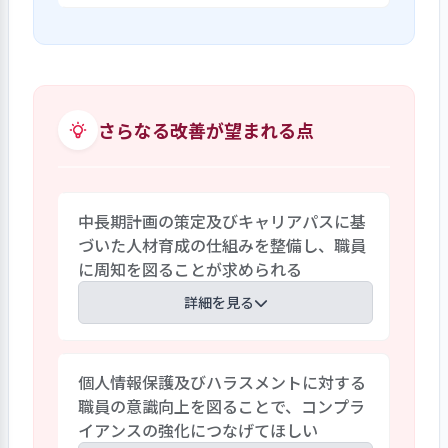
施設長、主任も参加する副主任会議で協
施設では自立に向けた支援や退所後の相
議するようにしており、現場の職員が主体
談援助のために自立支援コーディネーター
性をもって組織運営に関わることができる
と職業指導員を置いている。各ホームで
ようになっている。また、職員調査からも
は中学3年や高校3年生など進路選択が間
職員間で良好な人間関係のもと意見交換
近に迫った子どもには自立支援コーディネ
さらなる改善が望まれる点
が行われている様子が窺える。
ーターと職業指導員が連携して自立のた
め学習会や職場体験等の機会を提供して
子どもが自ら進路を選択できるようにし
中長期計画の策定及びキャリアパスに基
ており、子どもからは「いつも相談にのっ
づいた人材育成の仕組みを整備し、職員
てくれる」「別の進路を提案してくれて
に周知を図ることが求められる
選択肢が広がった」などの声が聞かれ
る。また、職業指導員を中心に退所後の
詳細を見る
仕事の継続や職場復帰、再就職の支援を
行い、退所者の社会生活を支えている。
年度途中に施設長が交代するなど、今年度
個人情報保護及びハラスメントに対する
は組織体制に混乱が見られたが、副主任
職員の意識向上を図ることで、コンプラ
の役割強化などを通し、職員の主体性に
イアンスの強化につなげてほしい
基づく組織運営に取り組んでいる。一方