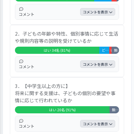
遇は適切ですか」などがあげられる。総合的な満
足度では、「よい」が２４名、「ややよい」が１
コメントを表示
コメント
２名であった。みんなユーモアがあって話してい
ると明るい気分になれます、人数が多いのでいろ
３２名が食事時間は楽しいひと時となってい
いろ遊べて楽しいです、職員の中に信頼できる人
2．子どもの年齢や特性、個別事情に応じて生活
ると回答している。「楽しくお話しながら食
がいて良かった、食事が提供されるので嬉しいで
や規則内容等の説明を受けているか
べています」との回答が複数あった。たまに
す、（学校の）友達をホームに連れてくることも
レストランへ行ったりもします、職員と一緒
はい 34名 (81%)
どちらともいえない 4名 (10%)
いいえ 1名 (2
無回答・非該当 3名 (7%)
できるのでよいです、などのコメントがあがって
に話したりして楽しいです、毎日時間帯がバ
いる。意見や要望としては、曖昧なルールはきち
ラバラなので一緒に食べられない時もありま
コメントを表示
んと直してほしいです、パソコンをもっと早く使
コメント
す、などのコメントがあがっている。
えるようにしてほしいです、などがある。
施設での生活や規則について、子どもの年齢
3．【中学生以上の方に】
や特性、状況に応じた説明が行われていると
将来に関する支援は、子どもの個別の要望や事
回答したのは３４名であった。根気よくわか
情に応じて行われているか
るまで説明してくれます、相談して合意の上
で決まっています、紙に書いてくれます、な
はい 20名 (91%)
無回答・非該当 2名 (9%)
どのコメントがあがっている。
コメントを表示
コメント