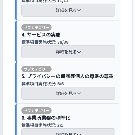
検証の結果、引き続き、副主任の役割を
は未策定の状況であり、今後検討して
標準項目実施状況: 11/11
もたちが考える機会とすると同時に、
入所前ホーム職員と家庭支援専門相談
ＰＲ委員会が中心となり月３回、施設説
けにはイラストを用いて見やすくまと
している。小集団によるホーム運営に
ムアップの組織づくりにつなげてい
強化していくことに取り組む予定であ
いくとしている。単年度の事業計画
水や非常食等の賞味期限の確認などに
員が面会し、子どもの入所への不安を
明会「オープンハウス」を実施している
詳細を見る
められた「生活のしおり」により、生
おいては、特に経験が浅い職員の困り
る。
る。
は、主任会議で話し合い決定してお
つなげている。グループホームの備蓄
和らげている
活のルールや流れ、学校やお小遣いの
感などチームリーダーがいち早く気づ
り、今年度は委員会活動を①権利擁
品については更なる確認が必要となっ
施設から社会へ情報発信することで児
ことなどを説明しており、入所にあた
くことが必要であり、時には小児精神
護、②性教育、③行事委員会、④ＰＲ
【講評】
【評語】
ている。
入所が決まった子どもには、担当を予
童養護施設への理解促進を図ると同時
って子どもがわからないことや不安に
科医が入り実施する時もあるが、まず
4. サービスの実施
委員会の４つに絞り、特に権利擁護委
定しているホーム職員と家庭支援専門
に、「開かれた施設」としての機能強
1. 事業所が目指していることの実現に向け
思うことをわかりやすく説明すること
は職員同士の話し合いにより決定して
標準項目実施状況: 38/38
員会と性教育委員会の強化を図るとと
アセスメント会議の再開を通してより
目標の設定と
具体的な目標を設定し、その達成に
相談員が児童相談所を訪問して、子ど
化に向け、ＰＲ委員会が中心となり月
て一丸となっている
に役立てている。また、保護者向けに
いくことを大切にしている。またトラ
情報セキュリティポリシーの策定など情
取り組み
向けて取り組みを行った
もに、全体行事の企画・運営の責任体
適切なアセスメントが期待される
詳細を見る
もがこれから共に生活する施設の職員
３回、施設説明会「オープンハウス」
は「入所のしおり」により健康管理に
ブルの多い子どもに注力しがちなの
標準項目実施状況: 7/7
報管理への組織方針を明確することが期
制を明確にした。
と会うことで不安を和らげている。
を実施している。６名定員で１人でも
取り組みの検
目標達成に向けた取り組みについ
関することや面会や連絡、携帯電話の
で、トラブルがない子どもにも注意を
待される
詳細を見る
施設では子どもの入所前からアセスメ
証
て、検証を行った
「生活のしおり」を活用して施設での
希望者がいれば開催しており、ボラン
所持や自立支援に関することなど保護
払うよう注意喚起がなされている。
ントを行い、入所後の支援に生かせる
生活をイメージできるように説明する
ティアとしての活動や実習生などの受
5. プライバシーの保護等個人の尊厳の尊重
者が子どもを施設に預ける上での確認
検証結果の反
個人情報の取扱いには特に注意を要す
次期の事業活動や事業計画へ、検証
ようにしており、入所後もアセスメン
とともに子どもにはお気に入りの物を
1．個別の自立支援計画に基づいて、自立し
け入れにつながっている。今年度は近
映
事項等を説明している。
結果を反映させた
標準項目実施状況: 6/6
るとし、事務室の施錠を徹底するとと
1. 事業所を取り巻く環境について情報を把
トシートの作成にはホーム職員に加
会議で決定した職員の指導内容を明文化
た生活が営めるよう支援を行っている
一つ持ってきても良いこと等を伝えて
隣の高校生が参加し、社会的養護への
もに、スタッフルームへの子どもの立
握・検討し、課題を抽出している
詳細を見る
え、自立支援コーディネーター、
し、体系化していくことが期待される
1. 事業所が目指していること（理念・ビジ
いる。また、児童相談所からの児童票
理解を深めた。またショートステイ事
ホームページの作成、更新はPR委員会
ち入り禁止、個人情報に関する書類は
標準項目実施状況: 6/6
ョン、基本方針など）を周知している
FSW、心理職などの専門職が加わりそ
【講評】
等の情報からは得られなかったことを
業の強化を図るために区との交渉を行
が担当しより見やすい形へ改修中であ
施錠した棚に保管するなどのルールを
れぞれの専門性を生かした見立てをア
現場の課題は現場で解決ができるよう
中心に子どもの様子を把握するように
詳細を見る
うとともに、緊急時の対応に向け主任
る
【講評】
定め、職員に注意喚起を行っている。
セスメントに反映できるよう取り組ん
に、今年度、副主任の役割を見直すと
理念共有の取組により関係者の理解
個別の自立支援計画に基づいて
6. 事業所業務の標準化
しており、これらの情報はアセスメン
を現場に配置し対応している。
パソコンは各ホームに１台設置されて
でいる。一方、アセスメントシートに
ともに、副主任会議での意志決定を促
と協力を促進している
支援を行っている
トシートにまとめ、入所前の全体会議
標準項目実施状況: 3/5
施設のパンフレットは施設の取り組み
個人情報の扱いについて具体的な方法
おり、パスワードが設定されるととも
事業所が目指していること（理
子どもや保護者の意向や要望記入する
している。子どもへの関わり方、記録
子ども一人ひとりに合った方法
で子どもの情報を共有している。
や本園やグループホームの紹介等を内
や配慮点を共有する取り組みが必要と
2. 実践的な計画策定に取り組んでいる
詳細を見る