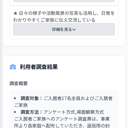
で、その人らしい生活が出来るような支援を行っ
お茶の時間や食事の時間が楽しめるように飲み物
★ 日々の様子や活動風景の写真も活用し、日常を
ている。生活動作がかなり困難になった方でも、
やおやつを選択していただいたり、嫌いなおかず
わかりやすくご家族に伝え交流している
出来る時に出来る事を声掛けしている。認知症状
を他の物に変えて提供している。ご入居者間で一
に対しては個別ケアの支援を記載した個別日課表
詳細を見る
緒に楽しく活動できるように声掛けや場面作りを
を作成し、統一したケアの提供に繋げている。担
行っている。体操の時間やレクリエーション等の
当職員や関係職員等の連携による対応で安心して
ご入居者の日常のご様子はいくつかの手段でお伝
時間にフロアでご入居者同士お話ししたり、かる
その人なりの主体的で自立した生活が送れる支援
えしている。日常の活動や生活の様子、毎月フロ
たや昔の本等を用意したりしている。お誕生日に
を日々心がけている。
アごとに行った行事の写真を載せたお便りを作成
は主役から希望をお聞きしての特別食作り、季節
利用者調査結果
し、理美容の利用日案内や区役所関係の書類、行
の栗ご飯や冷やし中華の食事作り、おやつ作り、
事案内なども併せてお知らせしている。また撮っ
漬け物作り等をしたり、季節毎のフロアの飾り作
た写真は各居室や施設内に提示したり、１年毎に
りを皆で得意なところを作業分担して作る等して
調査概要
個別のアルバムにしてご家族にお届けしている。
いる。
写真はご家族からの声で個別アルバム作成に繋げ
調査対象：
ご入居者17名全員およびご入居者
られ大好評である。面会時や運営推進会議でも事
ご家族
業所での報告に写真を活用している。ただし状態
調査方法：
アンケート方式,場面観察方式
や病状に変化があった際はご家族へこまめにお電
ご入居者ご家族へのアンケート調査票は、事業
話でお知らせしている。
所より各家庭へ配布していただき、返信用の封