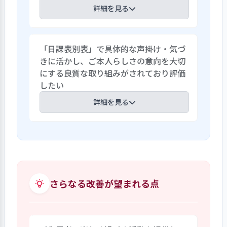
している。以前の夜勤職員から日勤職員
詳細を見る
へ担当変更し、時間帯に色分けした朝・
昼・夕の各々の薬ボックスへチェックし
ご家族からの連絡事項の確実な伝達をと
配薬している。服薬時は時間帯の色別・
「日課表別表」で具体的な声掛け・気づ
の要望を受け面会簿を個別ファイル方式
ご入居者の名前・日付をチェックし提示
きに活かし、ご本人らしさの意向を大切
に変更した。面会簿には個別計画書見直
している。最終チェックは空袋を確認し
にする良質な取り組みがされており評価
し時の意向記入書面や出来上がった個別
印を押す仕組みを以前同様に継続してい
したい
計画書の内容確認と同意、郵便物や健康
る。昨年の改善点に対しマニュアルの改
診断書等の受け渡しにも活用、面会は笑
詳細を見る
訂に取り組む姿勢と成果を評価したい。
顔で歓迎の意を表しご入居者の様子を伝
える事でご家族が気になる事等を聞きや
事業所では個別性の高い確実な支援を
すい環境に配慮しているが、この面会簿
「週間サービス計画書・日課表」に記
がご家族との対話のきっかけにもなってい
載、裏面の「日課表別表」にはご本人ら
る。更に預り金の収支も記載、ご家族が
しさ、意向と具体的なケアが書き込ま
残金を確認出来るようにして利便と信頼
れ、具体的なケアを実施する際の「声掛
さらなる改善が望まれる点
に繋げている。意向を改善と信頼構築に
け」のタイミングや内容、手段、介助の
繋げる良質な取り組みが実践されてい
方法等が記載されている。”お風呂は熱い
る。
ほうがよい””整容は好みの髪型がある””就