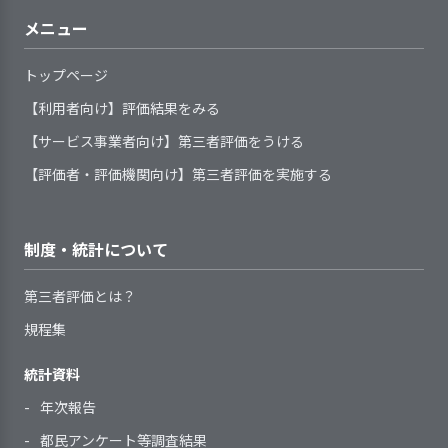
下膳の家事活動の声掛けを
入浴に繋げる等の優れた実践があり評
行い、利用者の課題を個別のサービス場面
的ルール、重要事項等を利用者の状
状況に応じて対応している
理職等の法人研修、東京都や区、保健
ごとに明示している
している。認知症の特性に
メニュー
価できる。入浴介助時には皮膚状況等
況に応じて説明している
所等が主催する実践者研修や感染症予
よる拒否時には時間差をお
を確認し、職員の介助時の力の入れ具
サービス内容や利用者負担金等
防研修、更に法人の年間研修計画に基
き、繰り返し声掛けする
トップページ
合等も点検して問題の早期発見に努め
について、利用者の同意を得るよう
づく１４項目の内部研修がある。参加
等、柔軟に対応している。
ている。実例は無いが万が一の虐待発
にしている
【利用者向け】評価結果をみる
者は研修の学びを報告書に纏め、回覧
利用者の心身状況や生活状況等
個別日課表の１日の詳細な
生への対応フローや関係機関との連携
サービスに関する説明の際に、
【サービス事業者向け】第三者評価をうける
や伝達研修で更に理解を深めている。
を、組織が定めた統一した様式によ
個別ケア内容に沿って支援
体制も整えている。
利用者や家族等の意向を確認し、記
報告書は記載する事で学びのポイント
って記録し、把握している
を行うことで職員のスキル
【評価者・評価機関向け】第三者評価を実施する
録化している
を確認できるアンケート式でその内容
利用者一人ひとりのニーズや課
によって差があまり出るこ
は項目毎に内容を工夫担当者の苦労を
題を明示する手続きを定め、記録し
となく生活支援を行なって
感じる良質な書式となっている。管理
ている
いる。
制度・統計について
1．利用者のプライバシー保護を徹底してい
者は開設から短期間であり職員のリー
アセスメントの定期的見直しの
2．サービスの開始及び終了の際に、環境変
る
ダー層が薄い事に苦慮している。更な
化に対応できるよう支援を行っている
時期と手順を定めている
第三者評価とは？
ユニット内の職員はじめ各
る法人の協力や支援を期待したい。
ユニット間、施設内の職員
規程集
との連携による支援が行わ
れている
統計資料
利用者に関する情報（事項）を
2．利用者等の希望と関係者の意見を取り入
サービス開始時に、利用者の支
外部とやりとりする必要が生じた場
れた個別の介護計画を作成している
年次報告
援に必要な個別事情や要望を決めら
各ユニットに担当職員を配
1．手引書等を整備し、事業所業務の標準化
合には、利用者の同意を得るように
れた書式に記録し、把握している
都民アンケート等調査結果
を図るための取り組みをしている
置しているがユニットの業