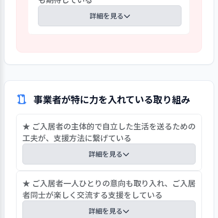
する等で日々の様子を伝え、必要事項の
からの活動等の意見に対しての説明と理
確実な伝達に努めている。一方、ご家族
詳細を見る
解への取り組みを期待したい。
の意見等を伺う運営推進会議の参加は少
数固定化、議事録送付で報告している。
事業所のご入居者は開設時に比べると心
アンケートには感謝の言葉と共に複数の厳
身共に個別性の高い細やかな支援が必要
しい意見も寄せられご家族の期待と事業
となっているものの、継続している町会の
所の努力の擦り合わせ不足が感じられ
一員としての交流が定着している。町会
る。顔を合わせ意見交換する会議参加促
のイベント時には販売展示用の小物づく
進やご家族との交流の機会確保等、共に
事業者が特に力を入れている取り組み
りや絵葉書づくり、折り紙教室に参加のお
ご入居者を支える連携の強化に期待した
誘いも頂いている。さらなる地域交流の
い。
★ ご入居者の主体的で自立した生活を送るための
方途として、地域密着型認知症対応の事業
工夫が、支援方法に繋げている
所として、地域包括支援センター等との連
携、サポーター研修の講師や認知症の家
詳細を見る
族を抱える介護者へ具体的な支援方法の
ロールプレイング等、事業所が地域にむ
ご本人の出来る事、やりたい事に着眼した生活介
★ ご入居者一人ひとりの意向も取り入れ、ご入居
けて情報を発信することにも期待してい
護計画に沿って支援を行っている。「今自分で出
者同士が楽しく交流する支援をしている
る。
来る事はやりたい」「歌を歌いたい」等のご本人
詳細を見る
の意欲や現存している生活能力を引き出すこと