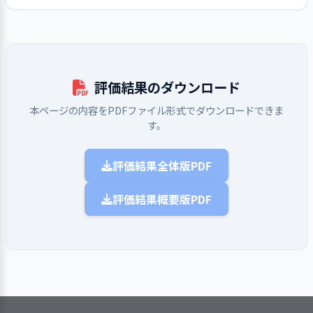
った支援に繋げている。
フロアでの申し送りは朝・夕の２回で
る。看取りについてはご入居者が重度
はご入居者の日々の心身の状況に合わ
であることを説明している。
い居住空間が提供されている。入浴時
朝は夜間での対応内容について夕はシ
化した場合、終末期における対応とし
せた柔軟な支援が必要となる為、毎日
間や湯温、飲酒や喫煙の習慣、常備食
フト毎の申し送りやミニ・カンファレ
て「終末期の基本方針５項目」を定
ミーティングで職員の気づきを検討し
個別日課表の個別ケア内容
の持ち込み、携帯や財布の所持、外出
ンスを実施している。支援に活用して
め、ご家族からは「看取り介護承諾
対応を決定、実行して日課表別表を一
に沿っての支援は、ご入居
泊や友人の訪問、ネイルやアクセサリ
いる計画書、経過記録等をそれぞれの
書」を頂いている。”老いは病気でな
部修正し計画書見直しに繋いでいる。
者の意思を尊重して行って
ー、化粧品でお洒落等々ご入居者のこ
評価結果のダウンロード
ファイルに纏め、職員は記録の確認と
1．利用希望者等に対してサービスの情報を
い、死は自然なこと、最後までその方
業務手順書はご入居者状況や職員体制
いる
だわりや習慣を大切にしている。
報告を受けてから仕事に入っている。
提供している
本ページの内容をPDFファイル形式でダウンロードできま
らしさを支援する、痛み緩和、無意味
の変化に伴う業務分担の変更の要否等
引き継ぎ・申し送りの他、職員の情報
す。
な延命治療をしない、ご入居者とご家
の意見が毎日及び全体のミーティング
ご入居者一人ひとりがその
認知症周辺症状や個別の支援の対応例
共有の機会は業務連絡等の諸記録の回
族のQOLに配慮等”としている。
にあがり適宜に見直し現状に即した対
人らしく生活できるように
を記録、適切なケアに繋げる優れた取
覧、個人ファイルの確認、月次の全体
応を行っている。安全への配慮はヒヤ
支援している。ご入居者の
評価結果全体版PDF
り組みがある
利用希望者等が入手できる媒体
会議、カンファレンス議事録等で行っ
リハットの取り組みで気づきのスキル
「今自分で出来る事はやり
で、事業所の情報を提供している
ている。管理者はケアプランに沿った
アップと安全対応に繋いでいる。
たい」「歌を歌いたい」
職員は適切なケアの提供について研修
評価結果概要版PDF
利用希望者等の特性を考慮し、
支援の実施状況の把握を行い、必要な
「話をしたい」「転ばない
で学び、毎年セルフチェックと管理者
1．サービスの開始にあたり利用者等に説明
内外研修の機会を作っている。
提供する情報の表記や内容をわかり
研修への参加の機会提供と報告書の工
ようにしたい」等の意欲や
面談で自らの支援を振り返っている。
し、同意を得ている
やすいものにしている
夫で学びを更に深める良質な取り組み
意思に応じて支援をしてい
認知症の介護拒否や歩き回りや帰宅願
事業所の情報を、行政や関係機
がある
る。出来る事はやりたいと
望等々の周辺症状の支援は成功例等を
関等に提供している
のご入居者にはエプロン干
日課表別表に具体的に記録、「薬を塗
利用希望者等の問い合わせや見
職員には法人・内部・外部の研修の機
し・タオルたたみ・配膳・
りましょう」との声掛けで落ち着いた
1．定められた手順に従ってアセスメントを
サービスの開始にあたり、基本
学の要望があった場合には、個別の
会が提供されている。新人、中堅、管