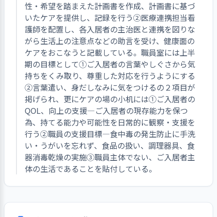
性・希望を踏まえた計画書を作成、計画書に基づ
いたケアを提供し、記録を行う②医療連携担当看
護師を配置し、各入居者の主治医と連携を図りな
がら生活上の注意点などの助言を受け、健康面の
ケアをおこなうと記載している。職員室には上半
期の目標として①ご入居者の言葉やしぐさから気
持ちをくみ取り、尊重した対応を行うようにする
②言葉遣い、身だしなみに気をつけるの２項目が
掲げられ、更にケアの場の小机には①ご入居者の
QOL、向上の支援―ご入居者の現存能力を保つ
為、持てる能力や可能性を日常的に観察・支援を
行う②職員の支援目標―食中毒の発生防止に手洗
い・うがいを忘れず、食品の扱い、調理器具、食
器消毒乾燥の実施③職員主体でない、ご入居者主
体の生活であることを貼付している。