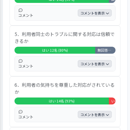
コメントを表示
コメント
「はい」の回答が14名で、93％になっていま
5．利用者同士のトラブルに関する対応は信頼で
す。自由意見としては「両足で立つ事はあま
きるか
りないためベットから、リクライニングの車
椅子に移動させる際、両足が結構危険と思わ
はい 12名 (80%)
無回答・非該当 3名 (20%)
れる事がある」などの意見が見られました。
コメントを表示
コメント
「はい」の回答が12名で、80％になっていま
6．利用者の気持ちを尊重した対応がされている
す。自由意見としては「深刻な場面には遭遇
か
しておらず判断できません」などの意見が見
られました。
はい 14名 (93%)
いいえ 1名 (7%)
コメントを表示
コメント
「はい」の回答が14名で、93％になっていま