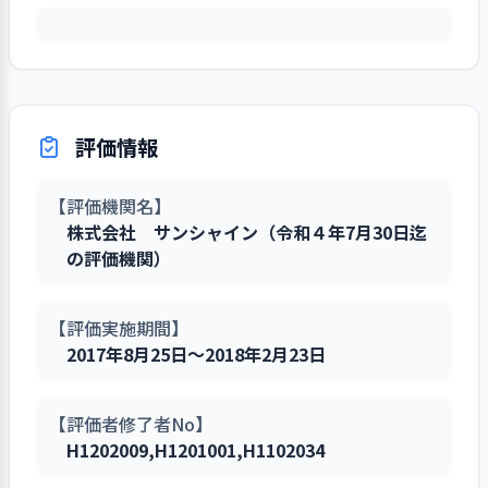
ご本人やご家族の意向をも
面、「日課表別表」にはご本人らし
いる。入居日から個別ケアの実施を
部修正して事業所版としている。内容
減にもなっている。
びを原則とし、お誕生日は生まれた日
とに各々の生活残存能力を
さ、意向と具体的なケアが書き込ま
し、「健康面」「ADL、IADL」「生活
は職業倫理、高齢者の疾病や看取り、
に祝福する等ご入居者個人を尊重して
引き出し、能力に応じて個
れ、実施する際の「声掛け」のタイミ
リズム」「問題となりうる行動」等を
認知症ケア、介護事故等のリスクマネ
利用希望者には随時見学・相談に対
いる。排泄・入浴等の介助は耳元で声
別性を重視した目標設定を
ングや内容、手順、介助の方法等が記
アセスメント、期間を１週間から２週
ジメント、記録、感染症等々広範囲に
応、必要な情報が提供できる体制にし
掛け、タオルで肌の露出を最小限に留
決定し作成している。個別
載されている。”お風呂は熱い方がよ
間として「経過記録」に細かく記録、
渡り、その抜粋版を入職時に配布して
ている
める等、羞恥心に配慮している。
日課表をもとに支援の留意
い””整容は好みの髪型がある”等が細か
カンファレンス、更新した計画書はそ
いる。事業所独自版はシフト別の手順
評価情報
点を把握し、実践結果を経
く記載されている。それに対してそれ
の方らしさを支援、安心なスタートを
表、年間フロア業務一覧、緊急時等の
管理者が家族の在宅での悩みごとにも
ご入居者の選択・決定を支援、永き人
過記録に記載している。計
ぞれの声掛けのタイミングや成功例、
支援している。
対応フロー等を整備、貼付して職員の
時間をかけて対応している。また緊急
生の生活のこだわりや価値観を尊重し
【評価機関名】
画書にあるケア項目に番号
失敗例が記載されている。これらのご
確実な業務遂行に繋いでいる。法人マ
性がある場合は他事業所紹介や併設の
ている
株式会社 サンシャイン（令和４年7月30日迄
を振り、経過記録に記載し
入居者の生活・支援に関わる記録はケ
事業所は看取りケアを実施、「健やか
ニュアルは制度変更や新施設開設等必
ショートステイを利用された例、特養
の評価機関）
ている内容にも同番号を付
ア目標と対峙して記録される経過記
な老い」の場・家庭としての役割を担
要に合わせて見直しを行っている。
の待機入居の例、入居待ちの方への手
自分で選んで決定する機会の提供に努
して記録するが、支援の確
録、バイタルチェック、排泄健康管理
っている
続き等をお知らせし、利用希望者のニ
めている。珈琲・日本茶・紅茶等の複
実な実践に向けて番号の少
表等、それぞれの個別ファイルでご入
ケアや業務手順の見直しへの職員の気
【評価実施期間】
ーズに対応できる案内をしている。見
数の飲物を準備、一緒に箪笥の中の好
ない項目がないかを計画作
居者の変化の把握をしている。
サービスの終了は事業所での看取りの
づきはその都度検討して日々の支援に
2017年8月25日～2018年2月23日
学時はご入居者の了解を頂き、共用設
みの色、素材や形状を選ぶ着替えの支
成担当者が月１～２回の頻
他、入院、特養入所、在宅介護に戻ら
反映している
備・居室設備、リビングの壁の外出先
援、レクは折り紙か歌等々、現物を目
度でチェックしている。そ
朝・夕の各シフト間、夕の日勤者によ
れた方等である。支援の継続に配慮
での笑顔の写真、町会や包括内でのイ
の前に選び決めて頂けるように工夫し
のチェック結果をもとに支
る申し送りで２４時間の連携をしてい
【評価者修了者No】
し、ご入居者・ご家族の了承を頂き、
ご入居者の支援は生活介護計画書に定
ベントへの参加の写真、共同生活では
ている。居室には心の拠り所である仏
援内容の充実を図る為に職
る
H1202009
,
H1201001
,
H1102034
退居先での混乱や不自由のないように
め、定期と身体状況の変化時に随時で
あるものの自室に好きな本や仏壇のお
壇、家族写真、好みの書籍やラジカ
員に反映しケアプランに沿
担当ケアマネや相談員と連携してい
見直している。実際の暮らしの場面で
持ち込み等自由に配置することも可能
セ、ポットや茶器等を配して自分らし