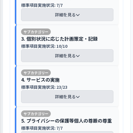
満足そうな表情を浮かべられた。
標準項目実施状況: 7/7
高齢者の「健やかなる老い」の実現に
必要な家庭的環境としての発信をして
選定した場面から評価機関が読み取った利用
詳細を見る
いる
者の気持ちの変化
【講評】
法人ホームぺージには法人基本理念の
ホームのご入居者は開設時に比べると心身共
3. 個別状況に応じた計画策定・記録
「健やかなる老い」について、”老いる
に更に個別性の高い細やかな支援が必要な状
標準項目実施状況: 10/10
入居前および契約時に重要事項および
ことは病でない。住み慣れた土地で、
況に変化していることが伺えた。歩き回りや
サービス内容の説明を行い同意を得て
詳細を見る
家族や友人にかこまれて老い、そして
繰り返し行動のある方が多いが、職員の其々
いる
看取られたいという願望の実現に家庭
の言動への個別ケア（対応）によって雰囲気
的環境、ご家族、地域の方々等と共に
は温かく落ち着いている。瞬間であってもご
【講評】
空室の折は待機者リストから順次入居
高齢者の生活自立の支援・援助をす
入居者の気持ちが落ち着く声掛け、スキンシ
4. サービスの実施
意思を確認、入居内定後、ご自宅等を
る”と述べている。事業所はショートス
ップ等が工夫され、動き回る方の行動傾向や
標準項目実施状況: 23/23
サービス提供を月次モニタリング、生
訪問して入居前面談を行っている。ご
テイを併設、介護事業連携でより長く
廊下のソファーやリクライニングチェア等ご
活介護計画書策定、更新の手順マニュ
詳細を見る
入居者の心身の状況、入居後の暮らし
安心してご利用頂ける事業構造として
入居者の其々が落ち着ける場所を把握した支
アルがある
への要望を丁寧に再度聞き取り、担当
いる。ネット社会に対応し、介護施設
援で心身の安定と安全に配慮している。一
されているケアマネからの情報とあわ
検索サイトも活用、来訪された方には
方、一つひとつの行動に声掛けが必要な方へ
「経過記録」「週間健康管理表」「週
せ「ニーズアセスメント」に記録、入
5. プライバシーの保護等個人の尊厳の尊重
３つ折りパンフを用意、木目調の落ち
出来る能力を活かした家事参加、やって頂い
間サービス計画表・日課表」等と月次
居時のケアプランに繋げている。サー
1．認知症対応型共同生活介護計画に基づい
着いた環境を紹介している。
標準項目実施状況: 7/7
たことへの感謝で自信を持っていただく支援
のモニタリングを実施、サービス提供
て自立生活が営めるよう支援を行っている