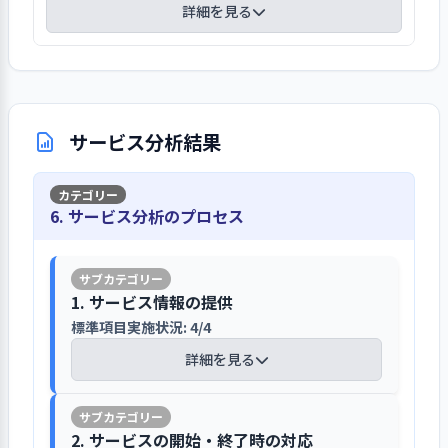
や地域の方が参加されていることで、参考に
詳細を見る
なる話も時折あり良いと感じている」などの
意見が見られました。
調査時に観察したさまざまな場面の中で、調
査の視点に基づいて評価機関が選定した場面
サービス分析結果
落ち着かず立ち上がるご入居者に職員が「手
が冷たいですね」と手を重ねながら声を掛け
「さあどうぞごゆっくり」とお茶を勧める。
6. サービス分析のプロセス
ご入居者は「ありがとう」と言葉を発して笑
顔を見せられた。「おーい、おーい」と呼ぶ
ご入居者に「今まいります」と対応、しばし
1. サービス情報の提供
ご入居者が落ち着かれる。所在なさげなご入
居者に乾いたタオルを持った職員が近寄る。
標準項目実施状況: 4/4
「お手伝いお願いしてもよろしいですか」と
詳細を見る
声を掛けるとご入居者が「はいはい」と応じ
手際よく作業に参加、職員は時々「有難うご
ざいます」と謝意を伝えている。ご入居者は
【講評】
2. サービスの開始・終了時の対応