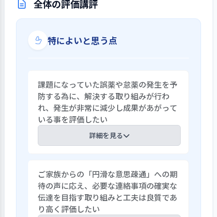
全体の評価講評
特によいと思う点
課題になっていた誤薬や怠薬の発生を予
防する為に、解決する取り組みが行わ
れ、発生が非常に減少し成果があがって
いる事を評価したい
詳細を見る
誤薬や怠薬の発生予防としてマニュアル
ご家族からの「円滑な意思疎通」への期
を改訂している。調剤薬局と職員の連携
待の声に応え、必要な連絡事項の確実な
で服薬管理を行っている。服薬管理一覧表
伝達を目指す取り組みと工夫は良質であ
前の個人引き出しへ、調剤薬局が処方箋
り高く評価したい
をもとに２週間分の薬をチェックし配薬