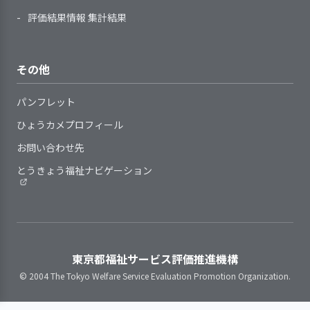
している
利用開始直後には、利用者の不
務状況によっては担当外の
個人の所有物や個人宛文書の取
評価結果情報 集計結果
安やストレスが軽減されるように支
職員が応援業務をしてい
計画は、利用者の希望を尊重し
り扱い、利用者のプライベートな空
援を行っている
る。１階と４階は一般浴と
て作成、見直しをしている
間への出入り等、日常の支援の中
サービス利用前の生活をふまえ
手引書(基準書、手順書、マニュ
リフト浴になっているが、
計画は、見直しの時期・手順等
で、利用者のプライバシーに配慮し
その他
た支援を行っている
アル)等で、事業所が提供しているサ
ご入居者のＡＤＬ低下に伴
の基準を定めたうえで、必要に応じ
た支援を行っている
サービスの終了時には、利用者
ービスの基本事項や手順等を明確に
い５階の機械浴を利用する
て見直している
利用者の羞恥心に配慮した支援
パンフレット
の不安を軽減し、支援の継続性に配
している
ことから職員間の連携を必
計画を緊急に変更する場合のし
を行っている
慮した支援を行っている
ひょうカメプロフィール
提供しているサービスが定めら
要としている。クリスマス
くみを整備している
れた基本事項や手順等に沿っている
時期には飾り付けや食事メ
お問い合わせ先
かどうか定期的に点検・見直しをし
ニューの打ち合わせをする
とうきょう福祉ナビゲーション
ている
2．サービスの実施にあたり、利用者の権利
等して１階と４階の差があ
を守り、個人の意思を尊重している
職員は、わからないことが起き
3．利用者に関する記録が行われ、管理体制
まり出ないようにしてい
を確立している
た際や業務点検の手段として、日常
る。施設内の医療連携看護
的に手引書等を活用している
師からの情報提供が週１～
２回の頻度で行われ、各フ
東京都福祉サービス評価推進機構
日常の支援にあたっては、個人
ロアの毎朝のミーティング
利用者一人ひとりに関する必要
の意思を尊重している（利用者が
© 2004 The Tokyo Welfare Service Evaluation Promotion Organization.
や合同ミーティングでご入
2．サービスの向上をめざして、事業所の標
な情報を記載するしくみがある
「ノー」と言える機会を設けてい
居者の情報共有に努める等
準的な業務水準を見直す取り組みをしてい
計画に沿った具体的な支援内容
る）