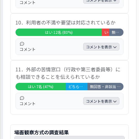
コメント
「はい」の回答が14名で、93％になっていま
10．利用者の不満や要望は対応されているか
す。自由意見としては「団体で行うレクリエ
ーション、体操等ができない理由がわからな
はい 12名 (80%)
いいえ 1名 (7%)
無回答・非該当 2名 (13%)
い。努力不足です」などの意見が見られまし
た。
コメントを表示
コメント
「はい」の回答が12名で、80％になっていま
11．外部の苦情窓口（行政や第三者委員等）に
す。自由意見としては「２ヶ月に１度の運営
も相談できることを伝えられているか
推進会議の席で発言した後、改善されてきて
おり、スタッフの気になる行動もなかった」
はい 7名 (47%)
どちらともいえない 3名 (20%)
無回答・非該当 5名 (33%)
などの意見が見られました。
コメントを表示
コメント
「はい」の回答が7名で、47％になっていま
す。自由意見としては「問いの事例は該当な
いが、運営推進会議(２ヶ月に１度)に他施設
場面観察方式の調査結果