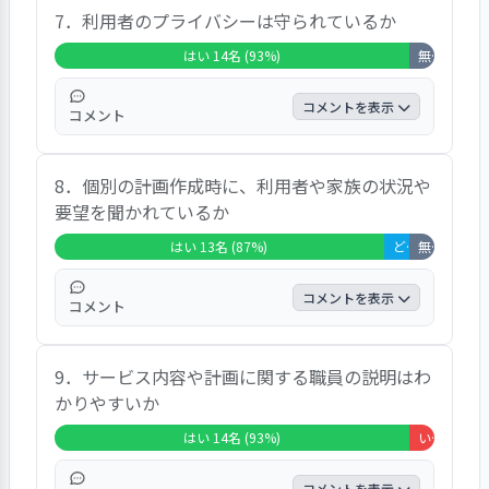
7．利用者のプライバシーは守られているか
す。自由意見としては「利用者により性格や
症状が大きく違うので、重要な項目である。
はい 14名 (93%)
無回答・非該当 1名 (7%)
今後もそのようにお願いしたい」などの意見
が見られました。
コメントを表示
コメント
「はい」の回答が14名で、93％になっていま
8．個別の計画作成時に、利用者や家族の状況や
す。
要望を聞かれているか
はい 13名 (87%)
どちらともいえない 1名 (7%)
無回答・非該当 1名 (7%)
コメントを表示
コメント
「はい」の回答が13名で、87％になっていま
9．サービス内容や計画に関する職員の説明はわ
す。自由意見としては「皆でレクリエーショ
かりやすいか
ンや活動、楽しいこと、体操等をする機会が
ほしいと望んでいるが、改善はない」などの
はい 14名 (93%)
いいえ 1名 (7%)
意見が見られました。
コメントを表示