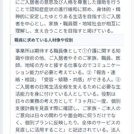
にご入居者の意思及び人格を尊重した援助を行う
ことで認知症症状の進行緩和に努め、身体的・精
神的に安定したゆとりある生活を目指す③ご入居
者を中心とし、家族・職員間・地域社会が相互に
理解し、支え合うことを目指すと掲げている。
職員に求めている人材像や役割
事業所は期待する職員像として①介護に関する知
識や技術の他、ご入居者やそのご家族、職員、医
師、地域の方々と接する仕事なのでコミュニケー
ション能力が必要と考えている。②「報告・連
絡・相談」「受容・傾聴・共感」ができる人。③
ご入居者の日常生活全般を支えるために必要な生
活能力を身に付けている人としている。役割は
日々の業務の考え方として「３ヶ月に一度、個別
支援計画を見直す際に確認し、ご家族・ご本人の
ご意向は日々の関わりや面会時に伺うだけでな
く、個別プランに反映したり、全体のサービスの
見直しに活用すること」と記述されている。法人