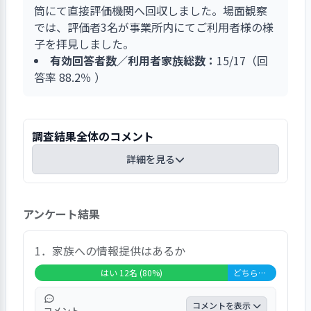
筒にて直接評価機関へ回収しました。場面観察
では、評価者3名が事業所内にてご利用者様の様
子を拝見しました。
有効回答者数／利用者家族総数：
15/17（回
答率 88.2％ ）
調査結果全体のコメント
詳細を見る
総合的な感想としては、「大変満足」が6名、
アンケート結果
「満足」が8名、満足以上の感想が93%となって
おります。「不満」が1名で14%となっておりま
す。また自由記述としては「とても親切にして頂
1．家族への情報提供はあるか
いて感謝しています。」といったホームへの感謝
はい 12名 (80%)
どちらともいえない 3名 (20%)
の意見が見られました。また、場面観察では下記
の通り、職員によるご入居者の機能や能力レベ
コメントを表示
コメント