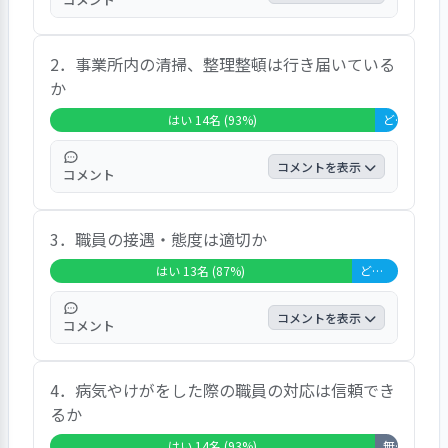
ル、認知症固有の言動に対する細やかな対応の様
子が伺えました。
「はい」の回答が12名で、80％になっていま
2．事業所内の清掃、整理整頓は行き届いている
す。自由意見としては「こちらから聞かない
か
と教えてもらえない事がある。人によって差
が大きい」などの意見が見られました。
はい 14名 (93%)
どちらともいえない 1名 (7%)
コメントを表示
コメント
「はい」の回答が14名で、93％になっていま
3．職員の接遇・態度は適切か
す。自由意見としては「大体は清潔とは思う
が、目につく小さなゴミをかなり取り除いて
はい 13名 (87%)
どちらともいえない 2名 (13%)
いる」などの意見が見られました。
コメントを表示
コメント
「はい」の回答が13名で、87％になっていま
4．病気やけがをした際の職員の対応は信頼でき
す。自由意見としては「大体のスタッフは良
るか
好だが気になる髪型が「うっ」と感じる事が
ある」などの意見が見られました。
はい 14名 (93%)
無回答・非該当 1名 (7%)