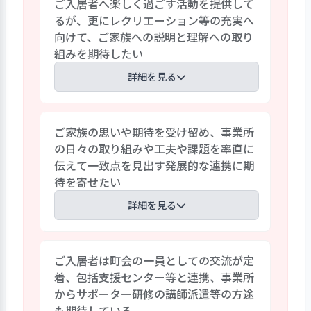
ご入居者へ楽しく過ごす活動を提供して
寝時はベッドサイドに○○を置く”等、細
るが、更にレクリエーション等の充実へ
かく記載され、それぞれの声掛けのタイ
向けて、ご家族への説明と理解への取り
ミングや成功例、失敗例が記載されてい
組みを期待したい
る。職員はこれらを情報共有し声掛けの
大切さ、気づきに活かす良質な取り組み
詳細を見る
がされており評価したい。
ご入居者が一緒に楽しく活動出来る様に
ご家族の思いや期待を受け留め、事業所
かるたや昔の本等を用意して場面作りな
の日々の取り組みや工夫や課題を率直に
どを工夫している。ボランティアによる音
伝えて一致点を見出す発展的な連携に期
楽会やダンスなどの開催やレクリエーシ
待を寄せたい
ョンの充実を求めるご家族のご意見が出
ている。事業所でも囲碁・将棋・オセロ
詳細を見る
のお相手・創作活動・体操・レクリエー
ションの手伝い等のボランティアの募集に
第三者評価家族アンケート回答率は高くご
尽力しているが結果が出ていないのが現
ご入居者は町会の一員としての交流が定
家族の関心の高さが伝わる。事業所では
状である。ご入居者のＡＤＬ低下や住宅
着、包括支援センター等と連携、事業所
お便りやアルバム提供、面会簿の工夫、
街の立地条件から音出しの規制があり条
からサポーター研修の講師派遣等の方途
事業所内にご入居者の写真や作品を紹介
件が難しい事も課題になっている。ご家族
も期待している