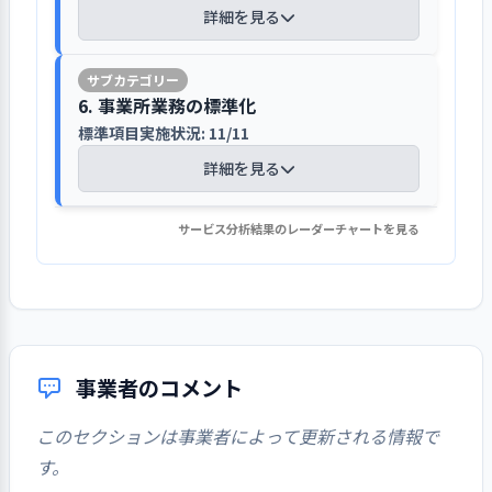
ビス開始前の契約締結には事業所に見
も提供されている。それぞれの機能、能力の
詳細を見る
の評価をしている。アセスメントは３
えて頂き、再度、ご本人、ご家族等に
行政や関係機関と連携、法人の施設運
レベルや認知症固有の言動への細やかな対応
ヶ月に１度とし、ADLの変化、車椅子
同席頂き、重要事項説明書、サービス
営本部ともネットワークを推進してい
を感じることができた。
使用、終末期等の変化のあった場合は
の内容、利用者負担金、個人情報保護
る
【講評】
その時点でアセスメントを実施、「ケ
個別の認知症対応型共同生活介
事業者のコメント
6. 事業所業務の標準化
や苦情の申し出窓口、ご家族に関わっ
アプラン・モニタリング表」に記入し
護計画に基づいて支援を行っている
て頂きたい事等を説明し、同意を得て
標準項目実施状況: 11/11
区には定期的に運営状況の報告をし、
個人情報の扱いは同意を得て行い、プ
ている。課題・ニーズ、状況の変化、
開設からもうすぐ３年になり、ご入居いただ
利用者一人ひとりがその人らし
いる。
区のホームページ「ケア倶楽部」の空
ライバシーの尊重、羞恥心への配慮に
詳細を見る
サービスの実施状況、短期目標の達成
いている方は、平均年齢が９０歳、認知症状
く生活できるよう支援を行っている
き情報等にタイムリーに反映してい
努めている
状況等の検証し、残された課題や変更
の進行と加齢に伴う心身の変化が顕著に認め
関係職員が連携をとって、支援
生活介護計画書にそって新しい生活に
る。また事業者による区連絡協議会や
の要否を判断、「継続アセスメントシ
られてきていますが、ご入居者お一人おひと
サービス分析結果のレーダーチャートを見る
を行っている
慣れて頂けるよう十分な傾聴対応をし
【講評】
町会等がメンバーの運営推進会議を開
契約時に重要事項説明書や個人情報使
ート」を記載している。更新の場合は
りがその方らしく過ごせ、持っている能力を
ている
催、法人施設運営本部等と共に出席し
用同意書等を用いて個人情報の利用目
継続アセスメントシートから策定時と
活かして少しでも主体的に生活していただけ
【講評】
法人版、事業所版の手順書等を整備、
ている。地域へ事業所公開の機会は職
的やその扱いを説明し、納得の上で同
同様の手順を踏んでいる。
るよう、日々考え支援するようにしていま
フロア職員は「ニーズアセスメント」
配布や貼付で周知し業務に活用してい
員による地域の祭り等の設営お手伝
意と押印を頂いている。ご家族宛のお
生活介護計画に沿った支援
す。今回の評価を踏まえ、更にご家族との連
でその方の生活史、一日の過ごし方、
る
い・ご入居者の当日散策、町会での防
便りや居住空間を彩る行事等の写真使
の確実な実践に向けて、経
ご入居者の生活・支援状況の記録・分
携と対話を大切にし、ご意見ご要望を伺いな
生活習慣を情報共有している。更に計
犯落語のイベントや包括内「ぶんにこ
用は口頭で同意を頂き、取材等はその
事業者のコメント
過記録を定期的にチェック
析・活用と個別ファイルで管理されて
がら、ご入居者に地域の方々と関わりを持
画書には再度、ご家族からも記入頂
マニュアルは法人の基本マニュアルと
冨坂」への参加、傾聴ボランティアの
都度相談している。郵便物はご家族と
している
いる
ち、役割と自信を持って、ご自宅にいるよう
き、「入浴時間は夕方、食事は居室
事業所の独自マニュアルを併用して業
方との交流等がある。併設のショート
確認した方法で対応している。居室の
このセクションは事業者によって更新される情報で
に居心地よく過ごしていただけるよう支援に
で、午睡をされるかどうか、就寝時
務の標準化を図っている。法人版を各
ステイを利用され、入居された方が複
出入りや荷物に触れる場合には必ずノ
ご入居者の生活介護計画は
す。
「週間サービス計画書・日課表」の裏
努めてまいりたいと思います。
間・起床時間等」の情報が反映されて
施設の現状に合わせて名称や流れを一
数おられ、リロケーションのリスク軽
ックや了解を得て行い、呼名は苗字呼