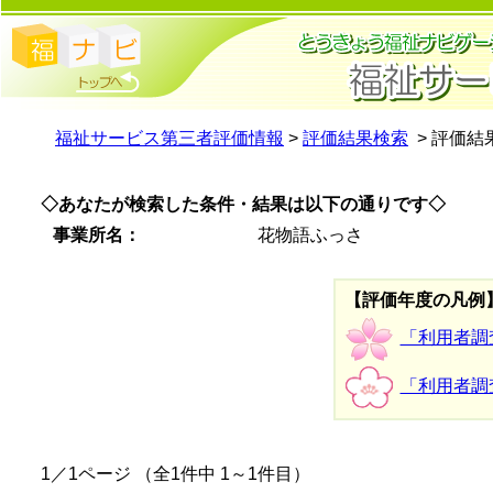
福祉サービス第三者評価情報
>
評価結果検索
> 評価結
◇あなたが検索した条件・結果は以下の通りです◇
事業所名：
花物語ふっさ
【評価年度の凡例
「利用者調
「利用者調
1／1ページ （全1件中 1～1件目）