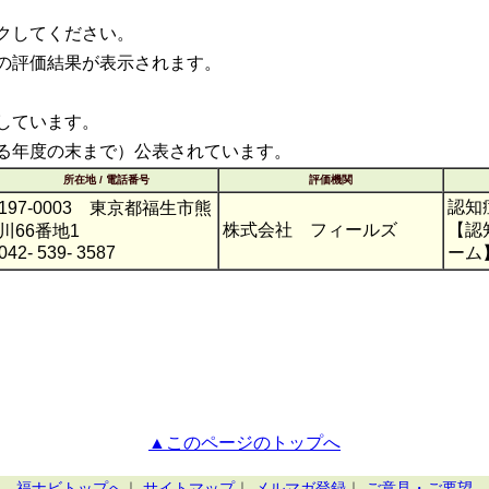
クしてください。
の評価結果が表示されます。
しています。
る年度の末まで）公表されています。
所在地 / 電話番号
評価機関
認知
197-0003 東京都福生市熊
株式会社 フィールズ
【認
川66番地1
042- 539- 3587
ーム
▲このページのトップへ
福ナビトップへ
｜
サイトマップ
｜
メルマガ登録
｜
ご意見・ご要望