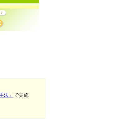
手法」
で実施