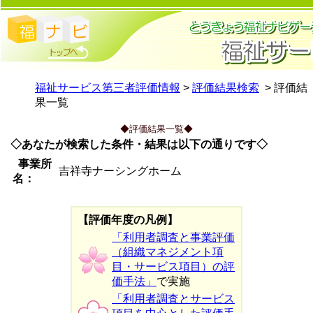
福祉サービス第三者評価情報
>
評価結果検索
> 評価結
果一覧
◆評価結果一覧◆
◇あなたが検索した条件・結果は以下の通りです◇
事業所
吉祥寺ナーシングホーム
名：
【評価年度の凡例】
「利用者調査と事業評価
（組織マネジメント項
目・サービス項目）の評
価手法」
で実施
「利用者調査とサービス