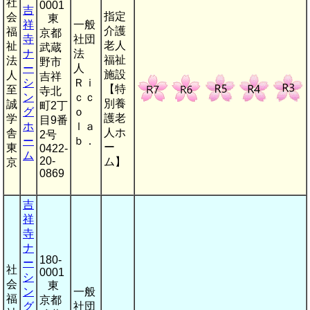
社
0001
吉
指定
会
東
祥
一般
介護
福
京都
寺
社団
老人
祉
武蔵
ナ
法
福祉
法
野市
ー
人
施設
人
吉祥
シ
Ｒｉ
【特
至
寺北
ン
ｃｃ
別養
誠
町2丁
グ
ｏ
護老
学
目9番
ホ
ｌａ
人ホ
舎
2号
ー
ｂ．
ー
東
0422-
ム
20-
ム】
京
0869
吉
祥
寺
ナ
180-
ー
社
0001
シ
会
東
ン
一般
福
京都
グ
社団