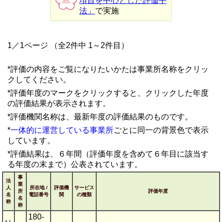
項目を中心とした評価手
法」
で実施
1／1ページ （全2件中 1～2件目）
*評価の内容をご覧になりたいかたは事業所名称をクリッ
クしてください。
*評価年度のマークをクリックすると、クリックした年度
の評価結果が表示されます。
*評価機関名称は、最新年度の評価結果のものです。
*
一体的に運営している事業所
ごとに同一の背景色で表示
しています。
*評価結果は、６年間（評価年度を含めて６年目に該当す
る年度の末まで）公表されています。
事
法
業
人
所在地 /
評価機
サービス
所
評価年度
名
電話番号
関
の種類
名
称
称
180-