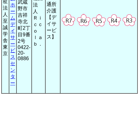
祉
武蔵
通所
ホ
法
法
野市
介護
ー
人
人
吉祥
【デ
ム
Ｒｉ
至
寺北
イサ
デ
ｃｃ
誠
町2丁
ービ
イ
ｏ
学
目9番
ス】
サ
ｌａ
舎
2号
ー
ｂ．
東
0422-
ビ
20-
京
ス
0886
セ
ン
タ
ー