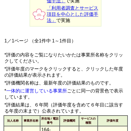
価手法」
で実施
「利用者調査とサービス
項目を中心とした評価手
法」
で実施
1／1ページ （全1件中 1～1件目）
*評価の内容をご覧になりたいかたは事業所名称をクリッ
クしてください。
*評価年度のマークをクリックすると、クリックした年度
の評価結果が表示されます。
*評価機関名称は、最新年度の評価結果のものです。
*
一体的に運営している事業所
ごとに同一の背景色で表示
しています。
*評価結果は、６年間（評価年度を含めて６年目に該当す
る年度の末まで）公表されています。
所在地 / 電話
サービスの
法人名称
事業所名称
評価機関
評価年度
番号
種類
164-