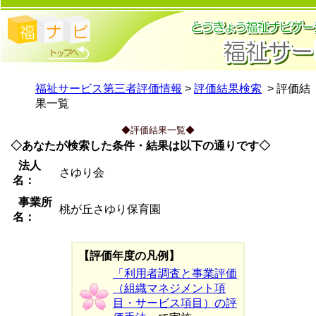
福祉サービス第三者評価情報
>
評価結果検索
> 評価結
果一覧
◆評価結果一覧◆
◇あなたが検索した条件・結果は以下の通りです◇
法人
さゆり会
名：
事業所
桃が丘さゆり保育園
名：
【評価年度の凡例】
「利用者調査と事業評価
（組織マネジメント項
目・サービス項目）の評