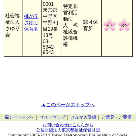
0001
特定非
東京都
営利活
社会福
桃が丘
中野区
動法
祉法人
認可保
さゆり
中野3丁
人 福
さゆり
育所
保育園
目19番
祉総合
会
13号
評価機
03-
構
5342-
9543
▲このページのトップへ
福ナビトップへ
｜
サイトマップ
｜
メルマガ登録
｜
ご意見・ご要望
お問い合わせはこちらから
公益財団法人東京都福祉保健財団
Copyright©2003-2014 Tokyo Metropolitan Foundation of Social