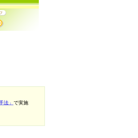
手法」
で実施