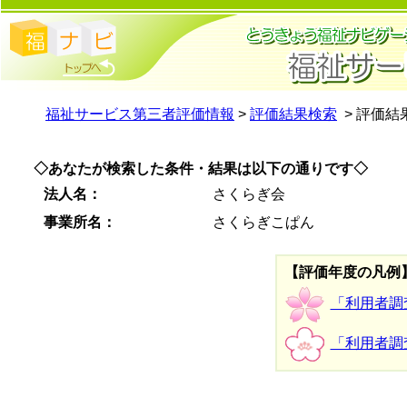
福祉サービス第三者評価情報
>
評価結果検索
> 評価結
◇あなたが検索した条件・結果は以下の通りです◇
法人名：
さくらぎ会
事業所名：
さくらぎこぱん
【評価年度の凡例
「利用者調
「利用者調