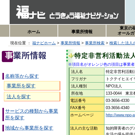
東京の
ホーム
事業所情報
オールガ
現在位置 ：
福ナビホーム
>
事業所情報
>
事業所検索
>
検索した法人
特定非営利活動法
※項目名がオレンジ色の項目は事業者
法人名
特定非営利活動
名称等から探す
フリガナ
トクテイヒエイ
事業所を探す
法人種別
NPO法人
所在地
133-0044 
法人を探す
電話番号
03-3656-4330
FAX番号
03-3656-4340
サービスの種類から事業
ホームページ
http://www.npo-
所を探す
地域から事業所を探す
法人の主な活動
知的障害者のグ
生活の場を提供