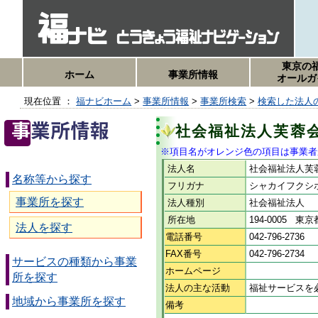
東京の
ホーム
事業所情報
オールガ
現在位置 ：
福ナビホーム
>
事業所情報
>
事業所検索
>
検索した法人
社会福祉法人芙蓉
※項目名がオレンジ色の項目は事業者
法人名
社会福祉法人芙
名称等から探す
フリガナ
シャカイフクシ
事業所を探す
法人種別
社会福祉法人
所在地
194-0005 
法人を探す
電話番号
042-796-2736
FAX番号
042-796-2734
サービスの種類から事業
ホームページ
所を探す
法人の主な活動
福祉サービスを
地域から事業所を探す
備考