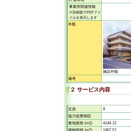
事業所関連情報
※別画面でPDFファ
イルを表示します
外観
施設外観
備考
２ サービス内容
定員
9
協力提携病院
敷地面積 (m2)
4144.12
建物面積 (m2)
1907.57