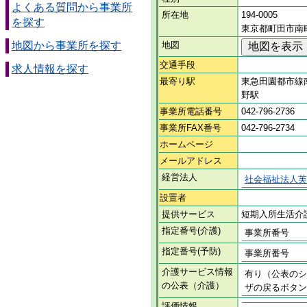
よくある質問から事業所
所在地
194-0005
を探す
東京都町田市南町
地図から事業所を探す
地図
交通手段
求人情報を探す
最寄り駅
東急田園都市線
野駅
事業所電話番号
042-796-2736
事業所FAX番号
042-796-2734
ホームページ
メールアドレス
経営法人
社会福祉法人芙
設置者
提供サービス
短期入所生活介
指定番号(介護)
事業所番号
指定番号(予防)
事業所番号
介護サービス情報
有り（公表のシ
の公表（介護）
ザの戻るボタン
評価情報