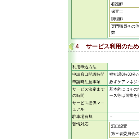
看護師
保育士
調理師
専門職員その
数
４ サービス利用のため
利用申込方法
申請窓口開設時間
福祉課8時30分
申請時注意事項
必ずケアマネジ
サービス決定まで
基本的にはその
の時間
ース等は面接を
サービス提供マニ
－
ュアル
駐車場有無
－
苦情対応
窓口設置
第三者委員会