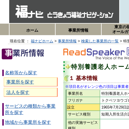
東京の
ホーム
事業所情報
オールガ
現在位置 ：
福ナビホーム
>
事業所情報
>
検索した事業所の一覧
> 
特別養護老人ホー
名称等から探す
１ 基本情報
事業所を探す
※項目名がオレンジ色の項目は事業者
法人を探す
事業所名
特別養護老人ホ
フリガナ
トクベツヨウゴ
サービスの種類から事業
設立
1965年7月29
所を探す
サービス種別
短期入所生活介
地域から事業所を探す
他の実施サービス
種別