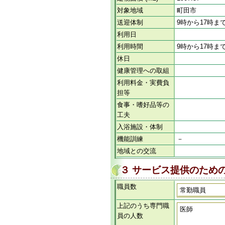
対象地域
町田市
送迎体制
9時から17時ま
利用日
利用時間
9時から17時ま
休日
健康管理への取組
利用料金・実費負
担等
食事・嗜好品等の
工夫
入浴施設・体制
機能訓練
－
地域との交流
３ サービス提供のため
職員数
常勤職員
上記のうち専門職
医師
員の人数