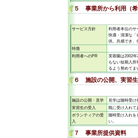
５ 事業所から利用（希
サービス方針
利用者本位のサ
快適・清潔な「
供。共感でき、
特徴
利用者へのPR
芙蓉園は200
もない短期入所
るよう努めてま
６ 施設の公開、実習生
施設の公開・見学
見学は随時受け
実習生の受入
既に受け入れて
ボランティアの受
随時受け入れを
入
い。
７ 事業所提供資料