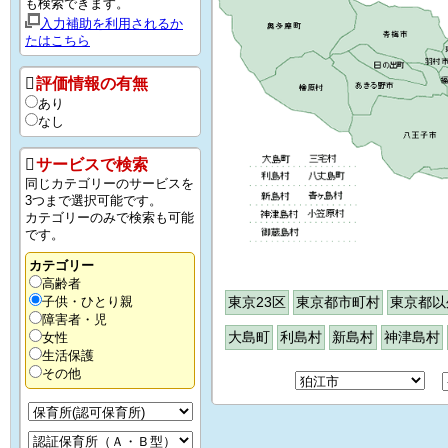
も検索できます。
入力補助を利用されるか
たはこちら
評価情報の有無
あり
なし
サービスで検索
同じカテゴリーのサービスを
3つまで選択可能です。
カテゴリーのみで検索も可能
です。
カテゴリー
高齢者
東京23区
東京都市町村
東京都以
子供・ひとり親
障害者・児
大島町
利島村
新島村
神津島村
女性
生活保護
その他