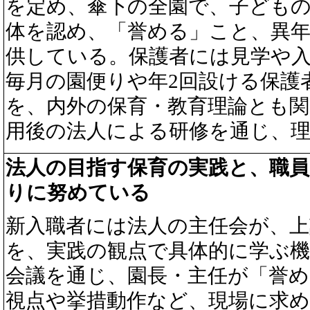
を定め、傘下の全園で、子ども
体を認め、「誉める」こと、異
供している。保護者には見学や
毎月の園便りや年2回設ける保護
を、内外の保育・教育理論とも
用後の法人による研修を通じ、
法人の目指す保育の実践と、職
りに努めている
新入職者には法人の主任会が、
を、実践の観点で具体的に学ぶ
会議を通じ、園長・主任が「誉
視点や挙措動作など、現場に求