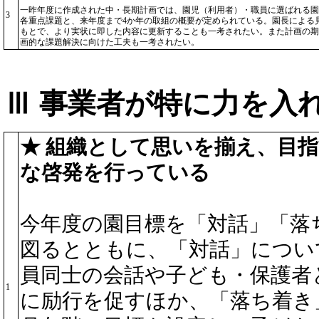
一昨年度に作成された中・長期計画では、園児（利用者）・職員に選ばれる園
3
各重点課題と、来年度まで4か年の取組の概要が定められている。園長による
もとで、より実状に即した内容に更新することも一考されたい。また計画の期
画的な課題解決に向けた工夫も一考されたい。
Ⅲ 事業者が特に力を入
★ 組織として思いを揃え、目
な啓発を行っている
今年度の園目標を「対話」「落
図るとともに、「対話」につい
員同士の会話や子ども・保護者
1
に励行を促すほか、「落ち着き