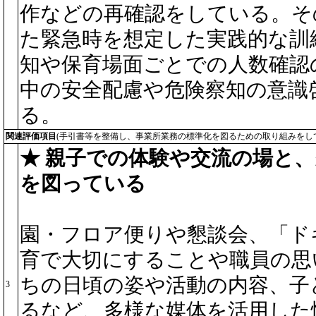
作などの再確認をしている。そ
た緊急時を想定した実践的な訓
知や保育場面ごとでの人数確認
中の安全配慮や危険察知の意識
る。
関連評価項目
(手引書等を整備し、事業所業務の標準化を図るための取り組みをし
★ 親子での体験や交流の場と
を図っている
園・フロア便りや懇談会、「ド
育で大切にすることや職員の思
ちの日頃の姿や活動の内容、子
3
るなど、多様な媒体を活用した