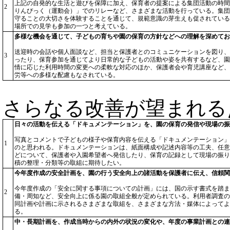
上記の自発的な生活と遊びを保障に加え、保育者の提案による集団活動の時間
2
りんぴっく（運動会）」でのリレーなど、さまざまな活動を行っている。集団
守ることの大切さを体験することを通じて、規範意識の芽生えも促されている
場所での見学も参加の一つと考えている。
多様な機会を通じて、子どもの育ちや園の保育の方針などへの理解を深めてお
送迎時の会話や個人面談など、担当と保護者とのコミュニケーションを図り、
3
ったり、保育参加を通じてより日常的な子どもの活動や姿を共有するなど、園
情に応じた利用時間の変更への柔軟な対応のほか、保護者会や育児講座など、
労等への多様な配慮もなされている。
さらなる改善が望まれる
日々の活動を伝える「ドキュメンテーション」を、園の保育の発信や現場の振
写真とコメントで子どもの様子や保育内容を伝える「ドキュメンテーション」
1
のと思われる。ドキュメンテーションは、紙面構成や記述内容等の工夫、任意
どについて、保護者や入園希望者へ発信したり、保育の記録として現場の振り
積の整理・分類等の取組に期待したい。
今年度作成の安全計画を、園の行う安全向上の諸活動を保護者に伝え、信頼関
今年度作成の「安全に関する事項についての計画」には、国の示す書式を踏ま
2
備・周知など、安全向上に係る園の取組全般が定められている。利用者調査の
同計画や計画に示されるさまざまな取組を、さまざまな方法・媒体によってよ
る。
中・長期計画を、作成当時からの内外の状況の変化や、年度の事業計画との連