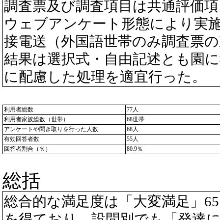
調査票及び調査項目は共通評価項
ウェブアンケート形態により実
接電送（外国語世帯のみ調査票の
結果は選択式・自由記述とも園に
に配慮した処理を適宜行った。
利用者総数
77人
利用者家族総数（世帯）
68世帯
アンケートや聞き取りを行った人数
68人
有効回答者数
55人
回答者割合（％）
80.9％
総括
総合的な満足度は「大変満足」65.
を得ており、設問別でも「発達に