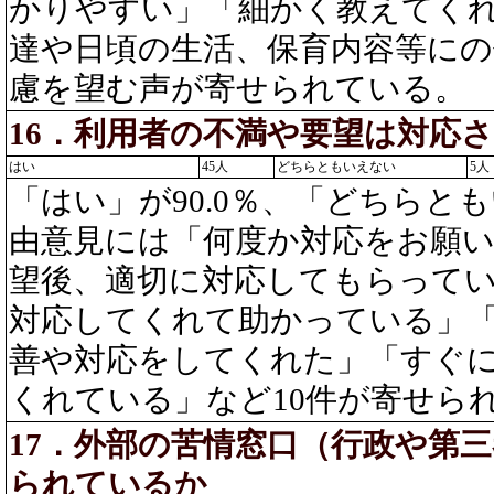
かりやすい」「細かく教えてく
達や日頃の生活、保育内容等に
慮を望む声が寄せられている。
16．利用者の不満や要望は対応
はい
45人
どちらともいえない
5人
「はい」が90.0％、「どちらとも
由意見には「何度か対応をお願
望後、適切に対応してもらって
対応してくれて助かっている」
善や対応をしてくれた」「すぐ
くれている」など10件が寄せら
17．外部の苦情窓口（行政や第
られているか