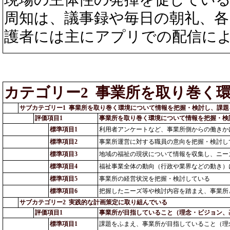
周知は、議事録や毎日の朝礼、
護者には主にアプリでの配信に
カテゴリー2 事業所を取り巻く
サブカテゴリー1 事業所を取り巻く環境について情報を把握・検討し、課題
評価項目1
事業所を取り巻く環境について情報を把握・検
標準項目1
利用者アンケートなど、事業所側からの働きか
標準項目2
事業所運営に対する職員の意向を把握・検討し
標準項目3
地域の福祉の現状について情報を収集し、ニー
標準項目4
福祉事業全体の動向（行政や業界などの動き）
標準項目5
事業所の経営状況を把握・検討している
標準項目6
把握したニーズ等や検討内容を踏まえ、事業所
サブカテゴリー2 実践的な計画策定に取り組んでいる
評価項目1
事業所が目指していること（理念・ビジョン、
標準項目1
課題をふまえ、事業所が目指していること（理