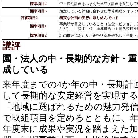
標準項目2
中・長期計画をふまえた単年度計画を策定して
標準項目3
策定している計画に合わせた予算編成を行って
評価項目2
着実な計画の実行に取り組んでいる
事業所が目指していること（理念・ビジョン、
標準項目1
など）、目指す目標、達成度合いを測る指標を
標準項目2
計画推進にあたり、進捗状況を確認し（半期・
講評
園・法人の中・長期的な方針・重
成している
来年度までの4か年の中・長期計
して長期的な安定経営を実現す
「地域に選ばれるための魅力発
で取組項目を定めるとともに、
年度末に成果や実況を踏まえた