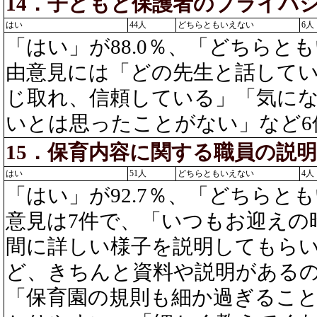
14．子どもと保護者のプライバ
はい
44人
どちらともいえない
6人
「はい」が88.0％、「どちらとも
由意見には「どの先生と話して
じ取れ、信頼している」「気に
いとは思ったことがない」など6
15．保育内容に関する職員の説
はい
51人
どちらともいえない
4人
「はい」が92.7％、「どちらとも
意見は7件で、「いつもお迎えの
間に詳しい様子を説明してもら
ど、きちんと資料や説明がある
「保育園の規則も細か過ぎるこ