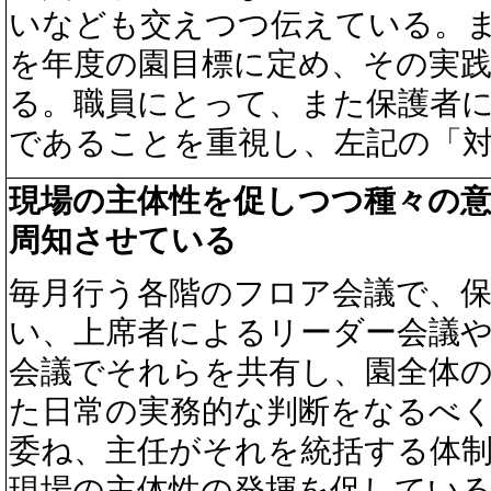
いなども交えつつ伝えている。ま
を年度の園目標に定め、その実
る。職員にとって、また保護者
であることを重視し、左記の「
現場の主体性を促しつつ種々の
周知させている
毎月行う各階のフロア会議で、
い、上席者によるリーダー会議
会議でそれらを共有し、園全体
た日常の実務的な判断をなるべ
委ね、主任がそれを統括する体
現場の主体性の発揮を促してい