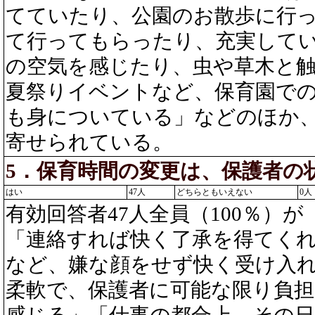
てていたり、公園のお散歩に行
て行ってもらったり、充実して
の空気を感じたり、虫や草木と
夏祭りイベントなど、保育園で
も身についている」などのほか
寄せられている。
5．保育時間の変更は、保護者の
はい
47人
どちらともいえない
0人
有効回答者47人全員（100％）
「連絡すれば快く了承を得てく
など、嫌な顔をせず快く受け入
柔軟で、保護者に可能な限り負
感じる」「仕事の都合上、その