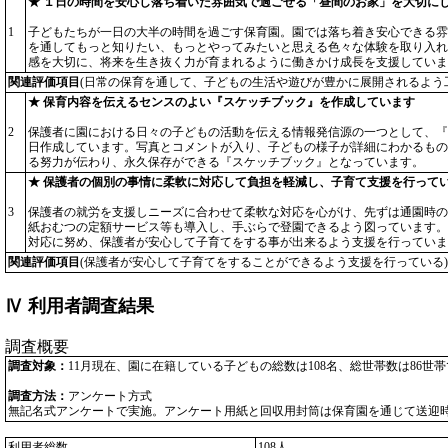
★ １日の時間を安心し落ち着いた雰囲気で過ごせる「昼間のお家」を大切に
1
子どもたちが一日の大半の時間を過ごす保育園。園では落ち着き安心できる雰
を通してもっと知りたい、もっとやってみたいと思える色々な体験を取り入れ
感を大切に、将来を生き抜く力が育まれるように働きかけ成長を支援していま
関連評価項目
(日常の保育を通して、子どもの生活や遊びが豊かに展開されるよう
★ 保育内容を伝えるセンスのよい『スケッチブック』を作成しています
2
保護者に園における日々の子どもの活動を伝える情報発信源の一つとして、『
日作成しています。写真とコメントが入り、子どもの様子が詳細にわかるもの
る努力が伝わり、永久保存ができる『スケッチブック』となっています。
★ 保護者の個別の事情に柔軟に対応して負担を軽減し、子育て支援を行って
3
保護者の就労を支援しニーズに合わせて柔軟な対応を心がけ、先ずは通園時の
紙おむつの定額サービス等も導入し、手ぶらで登園できるよう図っています。
対応に努め、保護者が安心して子育てをする事が出来るよう支援を行っていま
関連評価項目
(保護者が安心して子育てをすることができるよう支援を行っている)
Ⅳ 利用者調査結果
調査概要
調査対象：
11月現在、園に在籍している子どもの総数は108名、総世帯数は86世
調査方法：
アンケート方式
無記名式アンケートで実施。アンケート用紙と回収用封筒は保育園を通じて送迎
利用者総数
108人