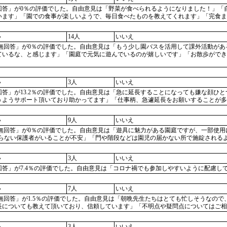
該当・無回答」が0％の評価でした。自由意見は「野菜が食べられるようになりました！
います」「園での食事が楽しいようで、毎日食べたものを教えてくれます」「完食ま
い
14人
いいえ
「非該当・無回答」が0％の評価でした。自由意見は「もう少し園バスを活用して課外活
ているな、と感じます」「園庭で元気に遊んでいるのが嬉しいです」「お散歩ができ
い
3人
いいえ
当・無回答」が13.2％の評価でした。自由意見は「急に延長することになっても嫌な
うようサポート頂いており助かってます」「仕事柄、急遽延長をお願いすることが
い
9人
いいえ
「非該当・無回答」が0％の評価でした。自由意見は「遊具に魅力がある園庭ですが、一
を守らない保護者がいることが不安」「門や階段などは園児の届かない所で施錠される
い
3人
いいえ
当・無回答」が7.4％の評価でした。自由意見は「コロナ禍でも参加しやすいように配
い
7人
いいえ
「非該当・無回答」が1.5％の評価でした。自由意見は「朝晩先生たちはとても忙しそう
長についても教えて頂いており、信頼しています」「不明点や疑問点についてはご相
い
3人
いいえ