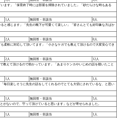
ろいています」「保育終了時には部屋を掃除されていました」「砂だらけな時もある
1人
無回答・非該当
0人
っていると感じます」「先生の靴下が可愛くて楽しい」「皆さんとても好印象な方ばか
2人
無回答・非該当
0人
「とても柔軟に対応して頂いてます」「小さなケガでも教えて頂けるので大変安心でき
2人
無回答・非該当
12人
導内容まで教えて頂けるので助かっています」「あまりケンカやいじめの話を聴いたこと
1人
無回答・非該当
1人
下さる」「毎日楽しそうに先生の話をしてくれるのでとても大切にされているな、と思い
1人
無回答・非該当
5人
することがないので、守って頂けていると思います」などが寄せられました。
1人
無回答・非該当
1人