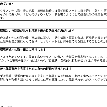
めています
クラスの申し送り表に記載、毎朝出勤時には必ず連絡ノートに目を通して朝礼・昼
その日の変化等、子どもの様子やエピソードも書くようにして担任以外の職員も保
す。
誤認という課題が見られ活動本来の目的回帰が急がれます
合は速やかに処置の後、事故簿に基づいて発生状況・原因を分析、再発防止策まで
た結果報告が主になっており、ヒヤリハットとは何を見て何を防止することなのか
環境構成への取り組みに期待します
うよう努めています。園庭や広いテラスでの遊び、大型固定遊具類も充実しており
どのような環境を提供すればよいか”、”自主的・自発的な行動を促すには” 等を考
後も保育業務を見直すための点検の継続が期待されます
ずは早番・遅番の仕事内容を見直して無駄を省き効率良く業務を進めることができ
解しながら働き易いように無駄な仕事を見直したり、職員それぞれのスキルアップ