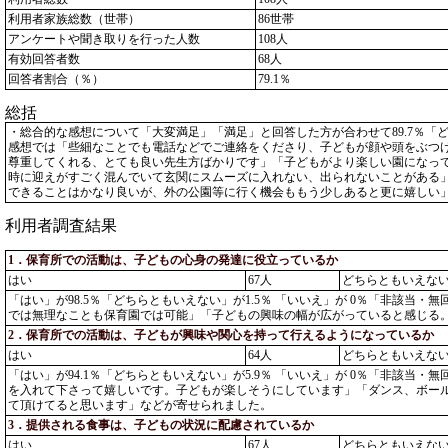
利用者家族総数（世帯）
86世帯
アンケートや聞き取りを行った人数
108人
有効回答者数
68人
回答者割合（％）
79.1％
総括
・総合的な感想について「大変満足」「満足」と回答した方が合わせて89.7％「ど
感想では「些細なことでも電話などでご連絡をくださり、子どもが顔や頭をぶつ
尊重してくれる、とても良い先生方ばかりです」「子どもがより楽しい園になって
時に迎えがすごく混んでいて玄関にスムーズに入れない、出られないことがある」
できることはかなり良いが、外の公園等に行く機会ももう少しあると更に嬉しい
利用者調査結果
1．保育所での活動は、子どもの心身の発達に役立っているか
はい
67人
どちらともいえな
「はい」が98.5％「どちらともいえない」が1.5％ 「いいえ」が 0％「非該
では無理なことも保育園では可能」「子どもの興味の幅が広がっていると感じる
2．保育所での活動は、子どもが興味や関心を持って行えるようになっているか
はい
64人
どちらともいえな
「はい」が94.1％「どちらともいえない」が5.9％ 「いいえ」が 0％「非
を入れて下さって嬉しいです。子どもが楽しそうにしています」「ダンス、ボー
て頂けてると思います」などが寄せられました。
3．提供される食事は、子どもの状況に配慮されているか
はい
67人
どちらともいえな