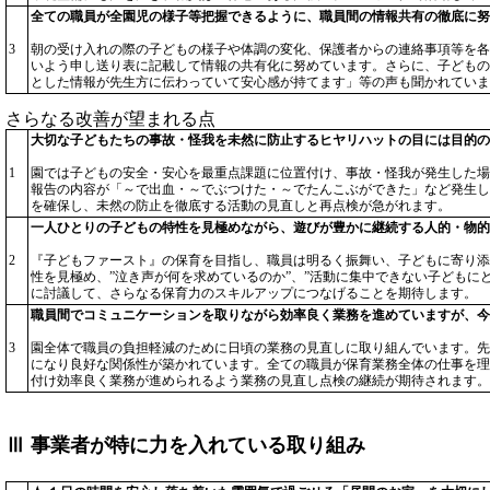
全ての職員が全園児の様子等把握できるように、職員間の情報共有の徹底に努
3
朝の受け入れの際の子どもの様子や体調の変化、保護者からの連絡事項等を各
いよう申し送り表に記載して情報の共有化に努めています。さらに、子どもの
とした情報が先生方に伝わっていて安心感が持てます」等の声も聞かれていま
さらなる改善が望まれる点
大切な子どもたちの事故・怪我を未然に防止するヒヤリハットの目には目的の
1
園では子どもの安全・安心を最重点課題に位置付け、事故・怪我が発生した場
報告の内容が「～で出血・～でぶつけた・～でたんこぶができた」など発生し
を確保し、未然の防止を徹底する活動の見直しと再点検が急がれます。
一人ひとりの子どもの特性を見極めながら、遊びが豊かに継続する人的・物的
2
『子どもファースト』の保育を目指し、職員は明るく振舞い、子どもに寄り添
性を見極め、”泣き声が何を求めているのか”、”活動に集中できない子どもに
に討議して、さらなる保育力のスキルアップにつなげることを期待します。
職員間でコミュニケーションを取りながら効率良く業務を進めていますが、今
3
園全体で職員の負担軽減のために日頃の業務の見直しに取り組んでいます。先
になり良好な関係性が築かれています。全ての職員が保育業務全体の仕事を理
付け効率良く業務が進められるよう業務の見直し点検の継続が期待されます。
Ⅲ 事業者が特に力を入れている取り組み