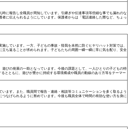
礼時に報告し全職員が周知しています。引継ぎや伝達事項等些細な事でも漏れのな
護者に伝えられるようにしています。保護者からは「電話連絡した際など、ちょっ
実施しています。一方、子どもの事故・怪我を未然に防ぐヒヤリハット対策では、
に立ち返ることが求められます。子どもたちの周囲一瞬一瞬に常に気を配り、安全
、遊びの発展の一助となっています。今後の課題として、一人ひとりの子どもの特
慮するとともに、遊びが豊かに持続する環境構成や職員の動線のあり方等をテーマー
ています。また、職員間で報告・連絡・相談等コミュニケーションを多く取るよう
につなげられるように努めています。今後も職員全体で時間の有効な使い方を身に