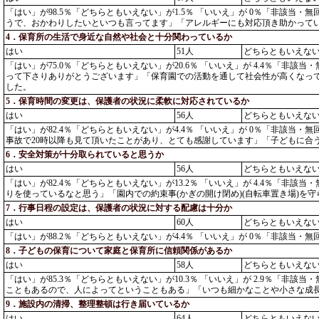
「はい」が98.5％「どちらともいえない」が1.5％ 「いいえ」が 0％「非
うで、おかわりしたいといつも言ってます」「アレルギーにも対応頂き助かって
4．保育所の生活で身近な自然や社会と十分関わっているか
はい
51人
どちらともいえな
「はい」が75.0％「どちらともいえない」が20.6％ 「いいえ」が 4.4％
って下さりありがとうございます」「保育園での活動を通して社会性が高くなっ
した。
5．保育時間の変更は、保護者の状況に柔軟に対応されているか
はい
56人
どちらともいえな
「はい」が82.4％「どちらともいえない」が4.4％ 「いいえ」が 0％「非該
事故で20時以降も見て頂いたことがあり、とても感謝しています」「子どもに合
6．安全対策が十分取られていると思うか
はい
56人
どちらともいえな
「はい」が82.4％「どちらともいえない」が13.2％ 「いいえ」が 4.4％
りを使っているなと思う」「園内での約束事(かぎの開け閉め)(自転車置き場)
7．行事日程の設定は、保護者の状況に対する配慮は十分か
はい
60人
どちらともいえな
「はい」が88.2％「どちらともいえない」が4.4％ 「いいえ」が 0％「非該
8．子どもの保育について家庭と保育所に信頼関係があるか
はい
58人
どちらともいえな
「はい」が85.3％「どちらともいえない」が10.3％ 「いいえ」が 2.9％
こともあるので、人によってということもある」「いつも細かなことや小さな成
9．施設内の清掃、整理整頓は行き届いているか
はい
64人
どちらともいえな