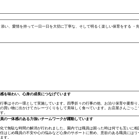
り添い、愛情を持って一日一日を大切に丁寧な、そして明るく楽しい保育をする ・
感を味わい、心身の成長につなげています
行事はその一環として実施しています。四季折々の行事の他、お泊り保育や夏祭り
の買い物に出かけてカレーづくりをして美味しく食べています。お店屋さんごっこ
す。
員の一体感のある力強いチームワークが躍動しています
化で無駄な時間の解消が行われました。園内では職員は困った時は何でも互いに相
任はじめ職員の不安や心の悩みなど心身のサポートに努め、意欲のある職員にはリ
ます。