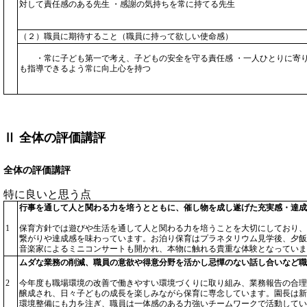
対して責任感のある先生 ・感謝の気持ちを常に持てる先生
（２）職員に期待すること（職員に持って欲しい使命感）
・常に子ども第一で考え、子どもの安全を守る責任感 ・一人ひとりに寄
も指導できるよう常に向上心を持つ
Ⅱ 全体の評価講評
全体の評価講評
特に良いと思う点
行事を通して人と関わる力を培うとともに、催し物を成し遂げた充実感・達成
1
保育方針では遊びや生活を通して人と関わる力を培うことを大切にしており、
繋がりや達成感を味わっています。お泊り保育はプラネタリウム見学後、夕飯
音楽家によるミニコンサートも開かれ、本物に触れる貴重な体験となっていま
ムダな業務の削減、職員の意欲や得意分野を活かし忌憚のない話し合いなど職
2
今年度も職場環境の改善で働きやすい環境づくりに取り組み、業務報告の合理
醸成され、日々子どもの成長を楽しみながら保育に専念しています。園長は新
環境整備にも力を注ぎ、職員は一体感のある力強いチームワークで活動してい