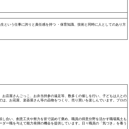
先生という仕事に誇りと責任感を持つ ・保育知識、技術と同時に人としてのあり方
、お店屋さんごっこ、お弁当持参の遠足等、数多くの催しを行い、子どもは人との
では、お花屋、楽器屋さん等の品物をつくり、売り買いを楽しんでいます。プロの
談し合い、創意工夫や努力を皆で認めて褒め、職員の得意分野を活かす職場風土も
ーダー職を与えて能力発揮の機会を提供しています。日々職員の「気づき」を養う