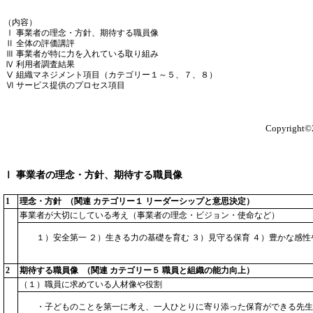
（内容）
Ⅰ 事業者の理念・方針、期待する職員像
Ⅱ 全体の評価講評
Ⅲ 事業者が特に力を入れている取り組み
Ⅳ 利用者調査結果
Ⅴ 組織マネジメント項目（カテゴリー１～５、７、８）
Ⅵ サービス提供のプロセス項目
Copyright©2
Ⅰ 事業者の理念・方針、期待する職員像
1
理念・方針 （関連 カテゴリー１ リーダーシップと意思決定）
事業者が大切にしている考え（事業者の理念・ビジョン・使命など）
１）安全第一 ２）生きる力の基礎を育む ３）見守る保育 ４）豊かな感
2
期待する職員像 （関連 カテゴリー５ 職員と組織の能力向上）
（１）職員に求めている人材像や役割
・子どものことを第一に考え、一人ひとりに寄り添った保育ができる先生