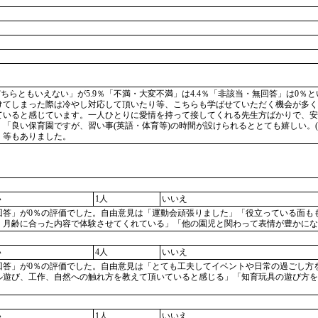
ちらともいえない」が5.9％「不満・大変不満」は4.4％「非該当・無回答」は0
けてしまった際は冷やし対応して頂いたり等、こちらも学ばせていただく機会が多く
いると感じています。一人ひとりに愛情を持って接してくれる先生方ばかりで、安
「良い保育園ですが、習い事(英語・体育等)の時間が設けられるととても嬉しい。
」等もありました。
い
1人
いいえ
当・無回答」が0％の評価でした。自由意見は「運動会頑張りました」「役立っている面
。月齢に合った内容で体験させてくれている」「他の園児と関わって表情が豊かにな
い
4人
いいえ
該当・無回答」が0％の評価でした。自由意見は「とても工夫してイベントや日常の過ご
ル遊び、工作、自然への触れ方を教えて頂いていると感じる」「知育玩具の遊び方を
い
1人
いいえ