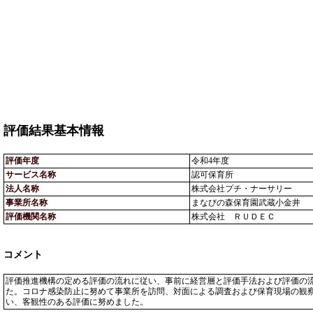
評価結果基本情報
評価年度
令和4年度
サービス名称
認可保育所
法人名称
株式会社プチ・ナーサリー
事業所名称
まなびの森保育園武蔵小金井
評価機関名称
株式会社 ＲＵＤＥＣ
コメント
評価推進機構の定める評価の流れに従い、事前に経営層と評価手法および評価の
た。コロナ感染防止に努めて事業所を訪問、対面による調査および保育現場の観
い、客観性のある評価に努めました。