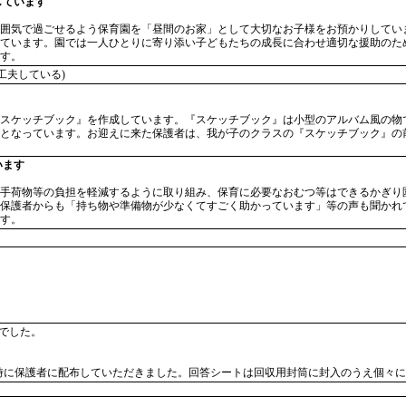
しています
囲気で過ごせるよう保育園を「昼間のお家」として大切なお子様をお預かりしてい
ています。園では一人ひとりに寄り添い子どもたちの成長に合わせ適切な援助のた
す。
工夫している)
スケッチブック』を作成しています。『スケッチブック』は小型のアルバム風の物で、
となっています。お迎えに来た保護者は、我が子のクラスの『スケッチブック』の
います
手荷物等の負担を軽減するように取り組み、保育に必要なおむつ等はできるかぎり
保護者からも「持ち物や準備物が少なくてすごく助かっています」等の声も聞かれ
す。
帯でした。
時に保護者に配布していただきました。回答シートは回収用封筒に封入のうえ個々に