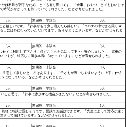
」「自分は料理が苦手なため、とても有り難いです」「食事、おやつ、とてもおいしそ
で時間がかかっても待っていてくれました」などが寄せられました。
3人
無回答・非該当
0人
動があると嬉しいです」「行事がもう少し増えたら嬉しい」「コロナの中できる限りや
る日には外に行っていただいてます。ありがとうございます」などが寄せられま
0人
無回答・非該当
9人
顔ひとつせずに対応して下さり、必ずこちらを気にして下さり安心しました」「電車の
多いですが、対応して頂き本当に助かっています」などが寄せられました。
3人
無回答・非該当
0人
部使用に注意して欲しいところはあります」「子どもが過ごしやすいように上手に仕切
ようになっている」などが寄せられました。
0人
無回答・非該当
5人
慮していると思う」「行事に参加する機会がまだない」などが寄せられました。
2人
無回答・非該当
1人
なので、気軽に相談は難しそうです。面談でお話はできます」「先生によって対応が違う
談させて頂けています」などが寄せられました。
1人
無回答・非該当
0人