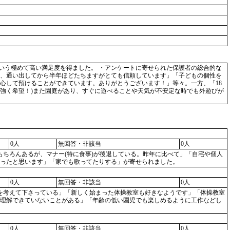
％という極めて高い満足度を得ました。 ・アンケートに寄せられた保護者の総合的な
、通い出してから半年ほどたちますがとても信頼しています」「子どもの個性を
心して預けることができています。ありがとうございます！」等々。一方、「18
(強く希望！)また園庭があり、すぐに遊べることや天気が不安定な時でも外遊びが
0人
無回答・非該当
0人
ももちろんあるが、マナー(特に食事)が後退している。昨年に比べて」「自宅や個人
ったと思います」「家でも歌ってたりする」が寄せられました。
0人
無回答・非該当
0人
し方を考えて下さっている」「新しく始まった体操教室も好きなようです」「体操教室
理解できていないことがある」「年齢の低い園児でも楽しめるように工作などし
0人
無回答・非該当
0人