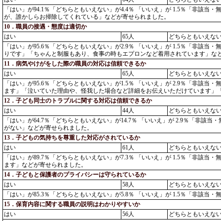
「はい」が94.1％「どちらともいえない」が4.4％ 「いいえ」が 1.5％「
が、誰かしらお掃除してくれている」などが寄せられました。
10．職員の接遇・態度は適切か
はい
65人
どちらともいえな
「はい」が95.6％「どちらともいえない」が2.9％ 「いいえ」が 1.5％「
りです」「ちゃんと制服もあり、食事の時もエプロンなど着用されています」な
11．病気やけがをした際の職員の対応は信頼できるか
はい
65人
どちらともいえな
「はい」が95.6％「どちらともいえない」が1.5％ 「いいえ」が 2.9％「
ます」「泣いていた理由や、怪我した場合など詳細をお伝えいただけています」
12．子ども同士のトラブルに関する対応は信頼できるか
はい
44人
どちらともいえな
「はい」が64.7％「どちらともいえない」が14.7％ 「いいえ」が 2.9％「
がない」などが寄せられました。
13．子どもの気持ちを尊重した対応がされているか
はい
61人
どちらともいえな
「はい」が89.7％「どちらともいえない」が7.3％ 「いいえ」が 1.5％「
ます」などが寄せられました。
14．子どもと保護者のプライバシーは守られているか
はい
58人
どちらともいえな
「はい」が85.3％「どちらともいえない」が5.8％ 「いいえ」が 1.5％「
15．保育内容に関する職員の説明はわかりやすいか
はい
56人
どちらともいえな