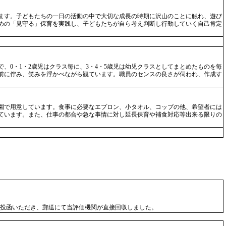
ます。子どもたちの一日の活動の中で大切な成長の時期に沢山のことに触れ、遊び
めの「見守る」保育を実践し、子どもたちが自ら考え判断し行動していく自己肯定
0・1・2歳児はクラス毎に、3・4・5歳児は幼児クラスとしてまとめたものを毎
前に佇み、笑みを浮かべながら観ています。職員のセンスの良さが伺われ、作成す
園で用意しています。食事に必要なエプロン、小タオル、コップの他、希望者には
ています。また、仕事の都合や急な事情に対し延長保育や補食対応等出来る限りの
投函いただき、郵送にて当評価機関が直接回収しました。