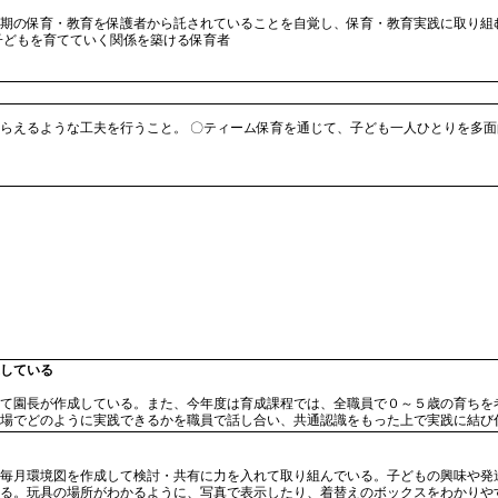
期の保育・教育を保護者から託されていることを自覚し、保育・教育実践に取り組
子どもを育てていく関係を築ける保育者
らえるような工夫を行うこと。 〇ティーム保育を通じて、子ども一人ひとりを多面
している
て園長が作成している。また、今年度は育成課程では、全職員で０～５歳の育ちを
場でどのように実践できるかを職員で話し合い、共通認識をもった上で実践に結び
毎月環境図を作成して検討・共有に力を入れて取り組んでいる。子どもの興味や発
る。玩具の場所がわかるように、写真で表示したり、着替えのボックスをわかりや