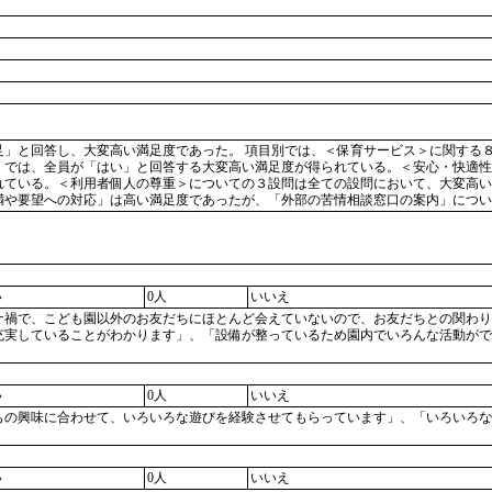
足」と回答し、大変高い満足度であった。 項目別では、＜保育サービス＞に関する
」では、全員が「はい」と回答する大変高い満足度が得られている。＜安心・快適性
れている。＜利用者個人の尊重＞についての３設問は全ての設問において、大変高い
満や要望への対応」は高い満足度であったが、「外部の苦情相談窓口の案内」につい
い
0人
いいえ
ナ禍で、こども園以外のお友だちにほとんど会えていないので、お友だちとの関わり
充実していることがわかります」、「設備が整っているため園内でいろんな活動がで
い
0人
いいえ
もの興味に合わせて、いろいろな遊びを経験させてもらっています」、「いろいろな
い
0人
いいえ