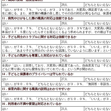
はい
29人
どちらともいえな
「はい」が９６．７％、「いいえ」が３．３％であり、大変高い満足度であった
生に感じる。また、経営層の機嫌の良し悪しでその日の対応が異なるのは、保護
11．病気やけがをした際の職員の対応は信頼できるか
はい
29人
どちらともいえな
「はい」が９６．７％、「どちらともいえない」が３．３％であり、大変高い満
体温が３７．５度になったらすぐお迎えにくるよう求められますが、その後は下
12．子ども同士のトラブルに関する対応は信頼できるか
はい
23人
どちらともいえな
「はい」が７６．７％、「どちらともいえない」が１０．０％、「いいえ」が３
じる」、「あまり子ども同士のいさかいを認識していないように思います」とい
13．子どもの気持ちを尊重した対応がされているか
はい
30人
どちらともいえな
全員が「はい」と回答しており、大変高い満足度であった。自由意見では「子ど
どもに寄り添いながら愛情を注いでくれている」という声が聞かれた。
14．子どもと保護者のプライバシーは守られているか
はい
27人
どちらともいえな
「はい」が９０．０％、「どちらともいえない」が３．３％、「無回答・非該当
15．保育内容に関する職員の説明はわかりやすいか
はい
26人
どちらともいえな
「はい」が８６．７％、「どちらともいえない」が１０．０％、「いいえ」が３
16．利用者の不満や要望は対応されているか
はい
21人
どちらともいえな