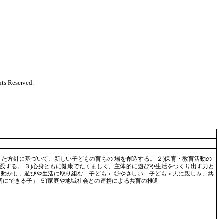
ts Reserved.
た方針に基づいて、新しい子どもの育ちの 場を創造する。 ２)保育・教育活動の
する。 ３)心身ともに健康でたくましく、主体的に遊びや生活をつくり出す力と
を動かし、遊びや生活に取り組む 子ども＞ ◎やさしい 子ども＜人に親しみ、共
切にできる子」 ５)家庭や地域社会との連携による共育の推進