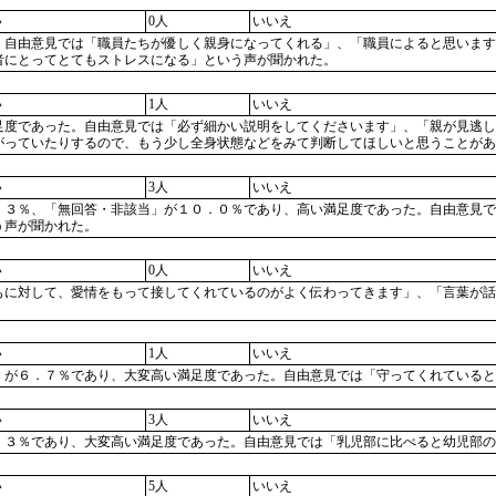
い
0人
いいえ
。自由意見では「職員たちが優しく親身になってくれる」、「職員によると思います
者にとってとてもストレスになる」という声が聞かれた。
い
1人
いいえ
足度であった。自由意見では「必ず細かい説明をしてくださいます」、「親が見逃し
がっていたりするので、もう少し全身状態などをみて判断してほしいと思うことがあ
い
3人
いいえ
．３％、「無回答・非該当」が１０．０％であり、高い満足度であった。自由意見で
う声が聞かれた。
い
0人
いいえ
もに対して、愛情をもって接してくれているのがよく伝わってきます」、「言葉が話
い
1人
いいえ
」が６．７％であり、大変高い満足度であった。自由意見では「守ってくれていると
い
3人
いいえ
．３％であり、大変高い満足度であった。自由意見では「乳児部に比べると幼児部の
い
5人
いいえ