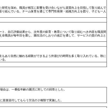
た研究を深め、職員が相互に影響を受け合いながら資質向上を目指して取り組んで
取り組んでいる。チーム保育を通じて専門性発揮・組織力向上を図り、子ども一人
ート、自己評価結果から、次年度の保育・教育について取り組むべき内容を職員間
え全職員が毎年目を通し、園生活のしおりの改訂を通して、サービスの質の向上と
生もあり自然に触れる経験ができるよう外遊びの時間を多く取り入れている。秋に
いる。
場合は、一番低年齢の園児に対しての回答とした。
に直接送付してもらう方法の２種類で実施した。