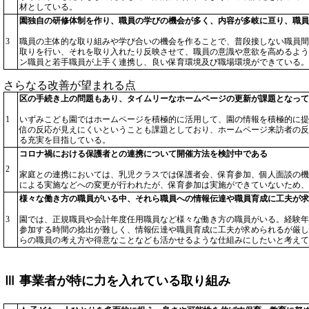
材としている。
園独自の研修体制を作り、職員の学びの機会が多く、内容が多岐に亘り、職員
3
職員の主体的な取り組みや学び合いの機会を作ることで、普段接しない職員間
取りを行い、それを取り入れたり反映させて、職員の意識や意欲を高めるよう
ン職員と若手職員が上手く連携し、良い保育環境及び職場環境ができている。
さらなる改善が望まれる点
区の手続き上の問題もあり、タイムリーなホームページの更新が課題となって
1
いずみこども園ではホームページを積極的に活用して、園の情報を積極的に提
信の反応が見えにくいということも課題としており、ホームページ来訪者の反
る充実を目指している。
コロナ禍における保護者との連携について開催方法を検討中である
2
家庭との連携においては、乳児クラスでは保護者会、保育参加、個人面談の機
による実施などへの変更が行われたが、保育参加は実施ができていないため、
様々な働き方の職員がいる中、それら職員への情報伝達や職員育成に工夫が求
3
園では、正規職員や会計年度任用職員など様々な働き方の職員がいる。経験年
参加する時間の捻出が難しく、情報伝達や職員育成に工夫が求められるが厳し
らの職員の考え方や得意なことなども活かせるような仕組みにしたいと考えて
Ⅲ 事業者が特に力を入れている取り組み