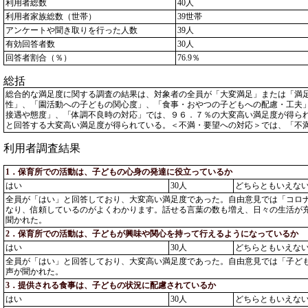
利用者総数
40人
利用者家族総数（世帯）
39世帯
アンケートや聞き取りを行った人数
39人
有効回答者数
30人
回答者割合（％）
76.9％
総括
総合的な満足度に関する調査の結果は、対象者の全員が「大変満足」または「満
性」、「園活動への子どもの関心度」、「食事・おやつの子どもへの配慮・工夫
接遇や態度」、「体調不良時の対応」では、９６．７％の大変高い満足度が得ら
と回答する大変高い満足度が得られている。＜不満・要望への対応＞では、「不
利用者調査結果
1．保育所での活動は、子どもの心身の発達に役立っているか
はい
30人
どちらともいえな
全員が「はい」と回答しており、大変高い満足度であった。自由意見では「コロ
なり、信頼しているのがよくわかります。話せる言葉の数も増え、日々の生活が
聞かれた。
2．保育所での活動は、子どもが興味や関心を持って行えるようになっているか
はい
30人
どちらともいえな
全員が「はい」と回答しており、大変高い満足度であった。自由意見では「子ど
声が聞かれた。
3．提供される食事は、子どもの状況に配慮されているか
はい
30人
どちらともいえな