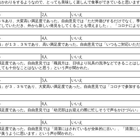
おかわりをするようなので、とっても美味しく楽しんで食事ができていると思います
い
2人
いいえ
３％あり、大変高い満足度であった。自由意見では「ただ外遊びするだけでなく、季
どしていただき、外から新しい発見をしてくることも増えました」、「コロナにより
い
4人
いいえ
当」が１３．３％であり、高い満足度であった。自由意見では「いつもご対応いただ
い
6人
いいえ
満足度であった。自由意見では「職員方は、日頃より玩具の洗浄などできることはし
えても十分なことはないと思う」という声が聞かれた。
い
5人
いいえ
当」が３．３％であり、大変高い満足度であった。自由意見では「コロナで参加する
い
6人
いいえ
満足度であった。自由意見では「幼児部はお迎えの際に忙しそうで声をかけづらい」
い
6人
いいえ
満足度であった。自由意見では「清潔にはされているが全体的に古い」、「清潔にし
が臭うように思います」という声が聞かれた。