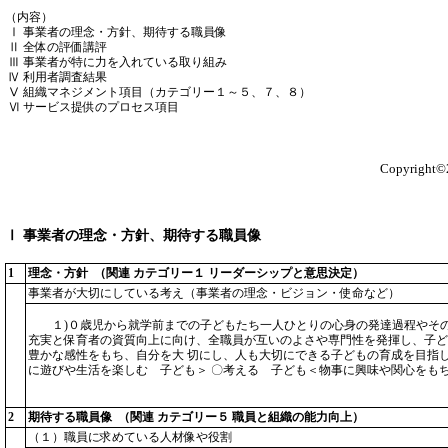
（内容）
Ⅰ 事業者の理念・方針、期待する職員像
Ⅱ 全体の評価講評
Ⅲ 事業者が特に力を入れている取り組み
Ⅳ 利用者調査結果
Ⅴ 組織マネジメント項目（カテゴリー１～５、７、８）
Ⅵ サービス提供のプロセス項目
Copyright©2
Ⅰ 事業者の理念・方針、期待する職員像
1
理念・方針 （関連 カテゴリー１ リーダーシップと意思決定）
事業者が大切にしている考え（事業者の理念・ビジョン・使命など）
１)０歳児から就学前までの子どもたち一人ひとりの心身の発達過程やその
充実と保育者の資質向上に向け、全職員が互いのよさや専門性を発揮し、子ど
豊かな感性をもち、自分を大 切にし、人も大切にできる子どもの育成を目指
に遊びや生活を楽しむ 子ども＞ 〇考える 子ども＜物事に興味や関心をもち
2
期待する職員像 （関連 カテゴリー５ 職員と組織の能力向上）
（１）職員に求めている人材像や役割