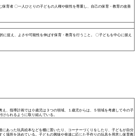
む保育者 〇一人ひとりの子どもの人権や個性を尊重し、自己の保育・教育の改善
的に捉え、よさや可能性を伸ばす保育・教育を行うこと。 〇子どもを中心に据え
考え、指導計画では０歳児は３つの領域、１歳児からは、５領域を考慮して今の子
付けられるように取り組んでいる。
達にあった玩具絵本などを棚に置いたり、コーナーづくりをしたり、子どもが自分
すく場所を決めている。子どもの興味や発達に応じた手作りの玩具を用意し保育教