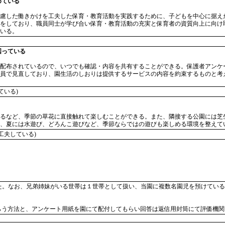
めている
慮した働きかけを工夫した保育・教育活動を実践するために、子どもを中心に据え
をしており、職員同士が学び合い保育・教育活動の充実と保育者の資質向上に向け
いる。
図っている
配布されているので、いつでも確認・内容を共有することができる。保護者アンケ
員で見直しており、園生活のしおりは提供するサービスの内容を約束するものと考
ている)
るなど、季節の草花に直接触れて楽しむことができる。また、隣接する公園には芝
、夏には水遊び、どろんこ遊びなど、季節ならではの遊びも楽しめる環境を整えて
工夫している)
た。なお、兄弟姉妹がいる世帯は１世帯として扱い、当園に複数名園児を預けている
らう方法と、アンケート用紙を園にて配付してもらい回答は返信用封筒にて評価機関