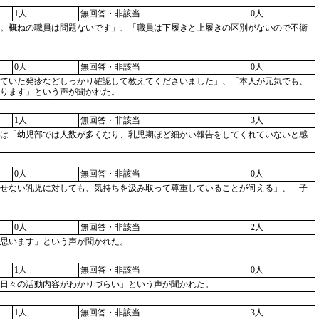
1人
無回答・非該当
0人
。概ねの職員は問題ないです」、「職員は下履きと上履きの区別がないので不衛
0人
無回答・非該当
0人
ていた発疹などしっかり確認して教えてくださいました」、「本人が元気でも、
ります」という声が聞かれた。
1人
無回答・非該当
3人
は「幼児部では人数が多くなり、乳児期ほど細かい報告をしてくれていないと感
0人
無回答・非該当
0人
せない乳児に対しても、気持ちを汲み取って尊重していることが伺える」、「子
0人
無回答・非該当
2人
思います」という声が聞かれた。
1人
無回答・非該当
0人
日々の活動内容がわかりづらい」という声が聞かれた。
1人
無回答・非該当
3人