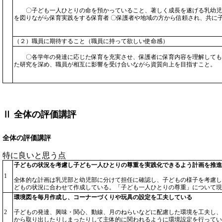
〇子ども一人ひとりの命を預かっていること、著しく成長を遂げる乳幼児
を図りながら保育実践をする保育者 〇保護者や地域の方から信頼され、共に
（２）職員に期待すること（職員に持って欲しい使命感）
〇各学年の発達に応じた保育を充実させ、保護者に保育内容を理解しても
た研究を深め、職員が相互に影響を受け合いながら資質向上を目指すこと。
Ⅱ 全体の評価講評
全体の評価講評
特に良いと思う点
子どもの状況を考慮し子ども一人ひとりの尊重を実践化できるよう計画を推進
1
全体的な計画は乳児部と幼児部に分けて担任に確認し、子どもの様子を考慮し
どもの状況に合わせて作成している。「子ども一人ひとりの尊重」について現
環境図を毎月作成し、コーナーづくりや玩具の設定を工夫している
2
子どもの発達、興味・関心、動線、月のねらいなどに配慮した環境を工夫し、
から取り出したりしまったりして主体的に関われるように環境設定を行ってい