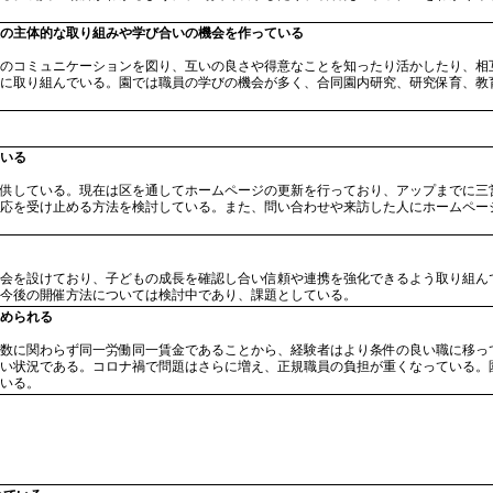
の主体的な取り組みや学び合いの機会を作っている
のコミュニケーションを図り、互いの良さや得意なことを知ったり活かしたり、相
に取り組んでいる。園では職員の学びの機会が多く、合同園内研究、研究保育、教
いる
供している。現在は区を通してホームページの更新を行っており、アップまでに三
応を受け止める方法を検討している。また、問い合わせや来訪した人にホームペー
会を設けており、子どもの成長を確認し合い信頼や連携を強化できるよう取り組ん
今後の開催方法については検討中であり、課題としている。
められる
数に関わらず同一労働同一賃金であることから、経験者はより条件の良い職に移っ
い状況である。コロナ禍で問題はさらに増え、正規職員の負担が重くなっている。
いる。