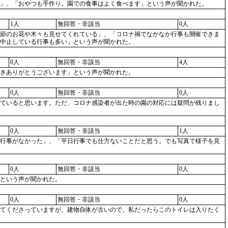
」、「おやつも手作り。園での食事はよく食べます」という声が聞かれた。
1人
無回答・非該当
0人
節のお花や木々も見せてくれている」、「コロナ禍でなかなか行事も開催できま
中止している行事も多い」という声が聞かれた。
0人
無回答・非該当
4人
きありがとうございます」という声が聞かれた。
0人
無回答・非該当
0人
ていると思います。ただ、コロナ感染者が出た時の園の対応には疑問が残りまし
0人
無回答・非該当
1人
行事がなかった」、「平日行事でも仕方ないことだと思う。でも写真で様子を見
0人
無回答・非該当
0人
という声が聞かれた。
0人
無回答・非該当
0人
てくださっていますが、建物自体が古いので、私だったらこのトイレは入りたく