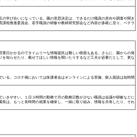
互の学び合いになっている。園の意思決定は、できるだけ職員の意向や調査や聞き
育課程推進委員会、若手職員の研修や教材研究部会など内容が多岐に亘り、ベテラ
営業日かかるのでタイムリーな情報提供は難しい側面もある。さらに、園からの発
ジを知らせたり、載せてほしい情報を聞いたりするなど工夫が必要だとして、更な
でいる。コロナ禍においては保護者会はオンラインによる実施、個人面談は短時間
ていきやすい。１日３時間の勤務で月の勤務日数が少ない職員は会議や研修などに
園長は、もっと長時間の就業を確保し、一緒に取り組み、情報を共有したり、それ