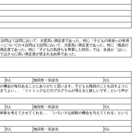
８設問は７設問において、大変高い満足度であった。特に「子どもの発達への有用
＞についての４設問は３設問において、大変高い満足度であった。特に「職員の
満足度であった。特に「子どもの気持ちを尊重した対応」では、全員が「はい」
てはさらに高い満足度が望まれる結果であった。
0人
無回答・非該当
0人
の機会が毎日あることにありがたく思います。子どもも職員のことを話すように
きてよい」、「リトミックなどのプログラムが増えると嬉しいです」という声が
0人
無回答・非該当
0人
体験を考えてさせてくれる」、「いろいろな経験の機会を与えてくれる」という
0人
無回答・非該当
0人