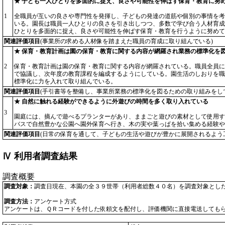
★ 子ども一人ひとりを多面的に捉え、良さや可能性を伸ばす保育・教育に努
1
全職員が互いの良さや専門性を発揮し、子どもの発達の道筋や個別の事情を考
いる。園長は職員一人ひとりの良さを引き出しつつ、多数で学び合う人材育成
ひとりを多面的に捉え、良さや可能性を伸ばす保育・教育を行うように努めて
関連評価項目
(事業所の求める人材像を踏まえた職員の育成に取り組んでいる)
★ 保育・教育計画は園の保育・教育に関する内容が網羅され業務の標準化を
2
保育・教育計画は園の保育・教育に関する内容が網羅されている。職員全員に
で協議し、次年度の教育課程を編成するようにしている。園生活のしおりを職
標準化に力を入れて取り組んでいる。
関連評価項目
(手引書等を整備し、事業所業務の標準化を図るための取り組みをし
★ 自然に触れる経験ができるように外遊びの時間を多く取り入れている
3
園庭には、摘んで遊べるプランターがあり、ままごと遊びの素材として使用す
バスで自然豊かな公園へ園外保育へ行き、木の実や葉っぱを拾い集める経験や
関連評価項目
(日常の保育を通して、子どもの生活や遊びが豊かに展開されるよう
Ⅳ 利用者調査結果
調査概要
調査対象：
調査日現在、本園の全３９世帯（利用者総数４０名）を調査対象とし
調査方法：
アンケート方式
アンケートは、ＱＲコードを付した依頼文を配付し、評価機関に直接電送しても