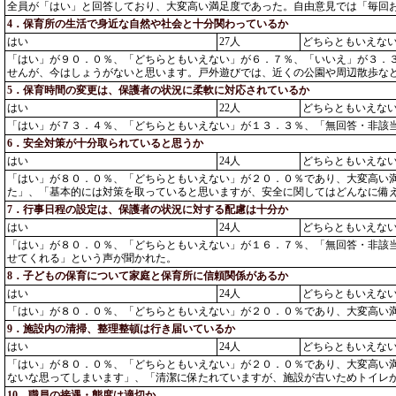
全員が「はい」と回答しており、大変高い満足度であった。自由意見では「毎回
4．保育所の生活で身近な自然や社会と十分関わっているか
はい
27人
どちらともいえな
「はい」が９０．０％、「どちらともいえない」が６．７％、「いいえ」が３．
せんが、今はしょうがないと思います。戸外遊びでは、近くの公園や周辺散歩な
5．保育時間の変更は、保護者の状況に柔軟に対応されているか
はい
22人
どちらともいえな
「はい」が７３．４％、「どちらともいえない」が１３．３％、「無回答・非該
6．安全対策が十分取られていると思うか
はい
24人
どちらともいえな
「はい」が８０．０％、「どちらともいえない」が２０．０％であり、大変高い
た」、「基本的には対策を取っていると思いますが、安全に関してはどんなに備
7．行事日程の設定は、保護者の状況に対する配慮は十分か
はい
24人
どちらともいえな
「はい」が８０．０％、「どちらともいえない」が１６．７％、「無回答・非該
せてくれる」という声が聞かれた。
8．子どもの保育について家庭と保育所に信頼関係があるか
はい
24人
どちらともいえな
「はい」が８０．０％、「どちらともいえない」が２０．０％であり、大変高い
9．施設内の清掃、整理整頓は行き届いているか
はい
24人
どちらともいえな
「はい」が８０．０％、「どちらともいえない」が２０．０％であり、大変高い
ないな思ってしまいます」、「清潔に保たれていますが、施設が古いためトイレ
10．職員の接遇・態度は適切か