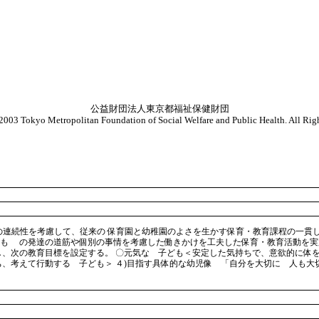
公益財団法人東京都福祉保健財団
003 Tokyo Metropolitan Foundation of Social Welfare and Public Health. All Righ
連続性を考慮して、従来の 保育園と幼稚園のよさを生かす保育・教育課程の一貫し
も の発達の道筋や個別の事情を考慮した働きかけを工夫した保育・教育活動を実践
し、次の教育目標を設定する。 〇元気な 子ども＜安定した気持ちで、意欲的に体
、考えて行動する 子ども＞ ４)目指す具体的な幼児像 「自分を大切に 人も大