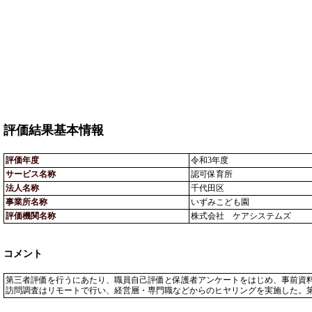
評価結果基本情報
評価年度
令和3年度
サービス名称
認可保育所
法人名称
千代田区
事業所名称
いずみこども園
評価機関名称
株式会社 ケアシステムズ
コメント
第三者評価を行うにあたり、職員自己評価と保護者アンケートをはじめ、事前資
訪問調査はリモートで行い、経営層・専門職などからのヒヤリングを実施した。